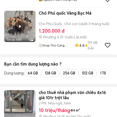
Chó Phú quốc Vàng Bạc Má
Chó Phú Quốc
Chó con (dưới 3 tháng tuổi)
1.200.000 đ
Phường 5
(
P. Vườn Lài
mới)
Tin ưu tiên
5
99
đã
4.8
Shop Thú Cưng
bán
PenTa
Bạn cần tìm
dung lượng
nào ?
Dung lượng:
64 GB
128 GB
256 GB
512 GB
1 TB
2 
cho thuê nhà phạm văn chiêu 4x16
giá 10tr trệt lâu
2 PN
Nhà ngõ, hẻm
10 triệu/tháng
84 m²
Phường 14
(
P. An Hội Tây
mới)