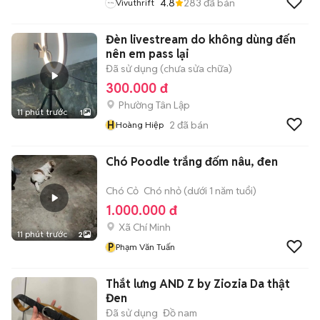
4.8
283
đã bán
Vivuthrift
Đèn livestream do không dùng đến
nên em pass lại
Đã sử dụng (chưa sửa chữa)
300.000 đ
Phường Tân Lập
11 phút trước
1
H
2
đã bán
Hoàng Hiệp
Chó Poodle trắng đốm nâu, đen
Chó Cỏ
Chó nhỏ (dưới 1 năm tuổi)
1.000.000 đ
Xã Chí Minh
11 phút trước
2
P
Phạm Văn Tuấn
Thắt lưng AND Z by Ziozia Da thật
Đen
Đã sử dụng
Đồ nam