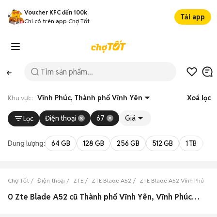
Voucher KFC đến 100k
Tải app
Chỉ có trên app Chợ Tốt
Khu vực:
Vĩnh Phúc, Thành phố Vĩnh Yên
Xoá lọc
Điện thoại
67
Giá
Lọc
Dung lượng:
64 GB
128 GB
256 GB
512 GB
1 TB
2 
Chợ Tốt
Điện thoại
ZTE
ZTE Blade A52
ZTE Blade A52 Vĩnh Phúc
0 Zte Blade A52 cũ Thành phố Vĩnh Yên, Vĩnh Phúc đẹp