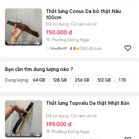
Thắt lưng Conus Da bò thật Nâu
100cm
Đã sử dụng
Cả nam và nữ
150.000 đ
Phường Đông Ngạc
9 phút trước
4
4.8
283
đã bán
Vivuthrift
Bạn cần tìm
dung lượng
nào ?
Dung lượng:
64 GB
128 GB
256 GB
512 GB
1 TB
2 
Thắt lưng Topvalu Da thật Nhật Bản
Đã sử dụng
Cả nam và nữ
199.000 đ
Phường Đông Ngạc
10 phút trước
5