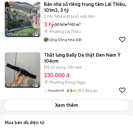
Bán nhà sổ riêng trung tâm Lái Thiêu,
101m2, 3 tỷ
2 PN
Nhà mặt phố, mặt tiền
3 tỷ
30 tr/m²
101 m²
Phường Lái Thiêu
13 phút trước
5
Cộng Đồng Nhà Đất
Thắt lưng Bally Da thật Đen Nam Ý
104cm
Đã sử dụng
Đồ nam
230.000 đ
Phường Đông Ngạc
13 phút trước
5
4.8
283
đã bán
Vivuthrift
Xem thêm
Mua bán đồ điện tử