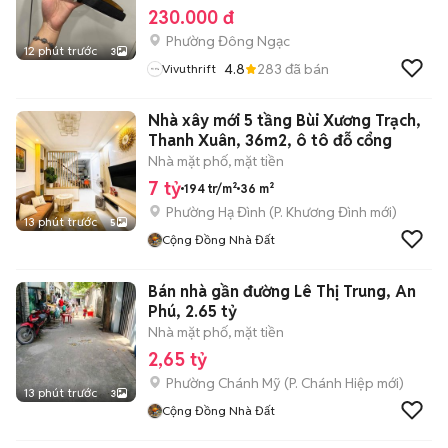
230.000 đ
Phường Đông Ngạc
12 phút trước
3
4.8
283
đã bán
Vivuthrift
Nhà xây mới 5 tầng Bùi Xương Trạch,
Thanh Xuân, 36m2, ô tô đỗ cổng
Nhà mặt phố, mặt tiền
7 tỷ
194 tr/m²
36 m²
Phường Hạ Đình
(
P. Khương Đình
mới)
13 phút trước
5
Cộng Đồng Nhà Đất
Bán nhà gần đường Lê Thị Trung, An
Phú, 2.65 tỷ
Nhà mặt phố, mặt tiền
2,65 tỷ
Phường Chánh Mỹ
(
P. Chánh Hiệp
mới)
13 phút trước
3
Cộng Đồng Nhà Đất