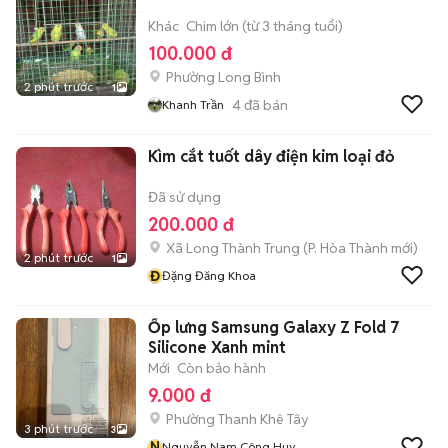
Khác
Chim lớn (từ 3 tháng tuổi)
100.000 đ
Phường Long Bình
2 phút trước
1
4
đã bán
Khanh Trần
Kìm cắt tuốt dây điện kim loại đỏ
Đã sử dụng
200.000 đ
Xã Long Thành Trung
(
P. Hòa Thành
mới)
2 phút trước
1
Đ
Đặng Đăng Khoa
Ốp lưng Samsung Galaxy Z Fold 7
Silicone Xanh mint
Mới
Còn bảo hành
9.000 đ
Phường Thanh Khê Tây
3 phút trước
3
N
Nguyễn Nam Công Huy