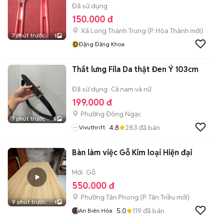
Đã sử dụng
150.000 đ
Xã Long Thành Trung
(
P. Hòa Thành
mới)
7 phút trước
1
Đ
Đặng Đăng Khoa
Thắt lưng Fila Da thật Đen Ý 103cm
Đã sử dụng
Cả nam và nữ
199.000 đ
Phường Đông Ngạc
7 phút trước
5
4.8
283
đã bán
Vivuthrift
Bàn làm việc Gỗ Kim loại Hiện đại
Mới
Gỗ
550.000 đ
Phường Tân Phong
(
P. Tân Triều
mới)
9 phút trước
1
5.0
119
đã bán
An Biên Hòa