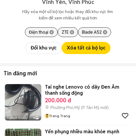
Vĩnh Yên, Vĩnh Phúc
Hãy xóa một số bộ lọc hoặc thay đổi khu vực tìm 
kiếm để xem nhiều kết quả hơn
Điện thoại
ZTE
Blade A52
Đổi khu vực
Xóa tất cả bộ lọc
Tin đăng mới
Tai nghe Lenovo có dây Đen Âm
thanh sống động
200.000 đ
Phường Phú Mỹ
(
P. Tân Mỹ
mới)
T
Trang Trang
1 phút trước
5
Yến phụng nhiều màu khỏe mạnh