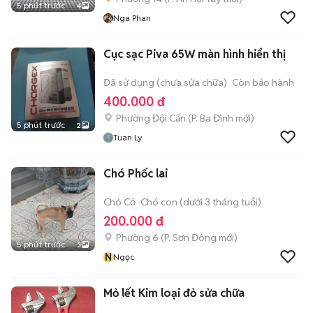
5 phút trước
4
Nga Phan
Cục sạc Piva 65W màn hình hiển thị
Đã sử dụng (chưa sửa chữa)
Còn bảo hành
400.000 đ
Phường Đội Cấn
(
P. Ba Đình
mới)
5 phút trước
2
Tuan Ly
Chó Phốc lai
Chó Cỏ
Chó con (dưới 3 tháng tuổi)
200.000 đ
Phường 6
(
P. Sơn Đông
mới)
5 phút trước
3
N
Ngọc
Mỏ lết Kim loại đỏ sửa chữa