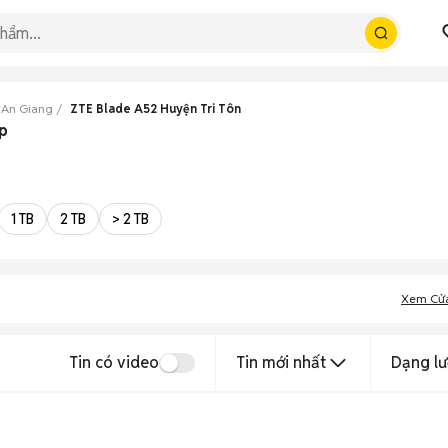
 An Giang
ZTE Blade A52 Huyện Tri Tôn
ẹp
1 TB
2 TB
> 2 TB
Xem Cử
Tin có video
Tin mới nhất
Dạng lư