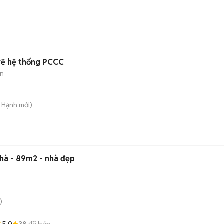
 vẽ hệ thống PCCC
ín
 Hạnh
mới)
nhà - 89m2 - nhà đẹp
)
5.0
38
đã bán