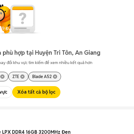
 phù hợp tại Huyện Tri Tôn, An Giang
hay đổi khu vực tìm kiếm để xem nhiều kết quả hơn
ZTE
Blade A52
 vực
Xóa tất cả bộ lọc
e LPX DDR4 16GB 3200MHz Đen