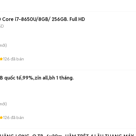
0 Core i7-8650U/8GB/ 256GB. Full HD
SD
mới)
126
đã bán
B quốc tế,99%,zin all,bh 1 tháng.
mới)
126
đã bán