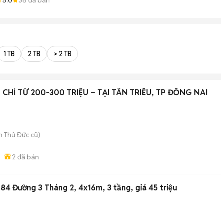
1 TB
2 TB
> 2 TB
CHỈ TỪ 200-300 TRIỆU – TẠI TÂN TRIỀU, TP ĐỒNG NAI
 Thủ Đức cũ)
2
đã bán
84 Đường 3 Tháng 2, 4x16m, 3 tầng, giá 45 triệu