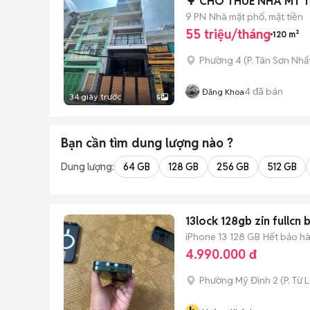
🌳 CHO THUÊ NHÀ MT 
9 PN
Nhà mặt phố, mặt tiền
55 triệu/tháng
120 m²
Phường 4
(
P. Tân Sơn Nhấ
4
đã bán
Đăng Khoa
34 giây trước
5
Bạn cần tìm
dung lượng
nào ?
Dung lượng:
64 GB
128 GB
256 GB
512 GB
13lock 128gb zin fullcn 
iPhone 13
128 GB
Hết bảo h
4.990.000 đ
Phường Mỹ Đình 2
(
P. Từ 