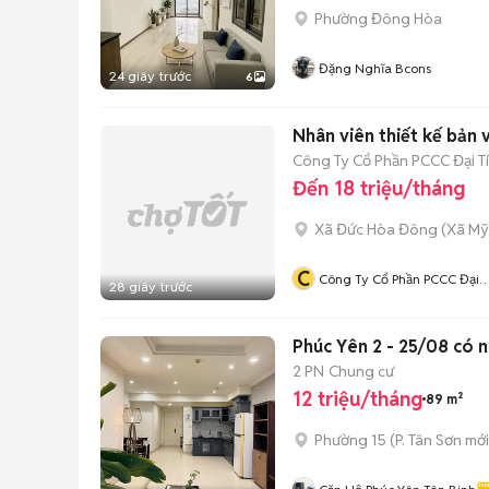
Phường Đông Hòa
Đặng Nghĩa Bcons
24 giây trước
6
Nhân viên thiết kế bản
Công Ty Cổ Phần PCCC Đại T
Đến 18 triệu/tháng
Xã Đức Hòa Đông
(
Xã Mỹ
C
Công Ty Cổ Phần PCCC Đại
28 giây trước
Tín
Phúc Yên 2 - 25/08 có 
2 PN
Chung cư
12 triệu/tháng
89 m²
Phường 15
(
P. Tân Sơn
mới