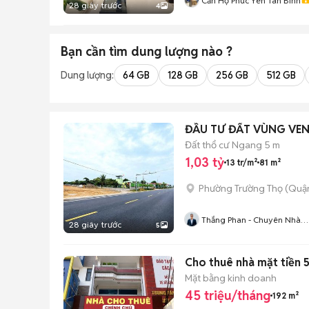
Căn Hộ Phúc Yên Tân Binh
28 giây trước
4
Bạn cần tìm
dung lượng
nào ?
Dung lượng:
64 GB
128 GB
256 GB
512 GB
ĐẦU TƯ ĐẤT VÙNG VEN 
Đất thổ cư
Ngang 5 m
1,03 tỷ
13 tr/m²
81 m²
Phường Trường Thọ (Quận
Thắng Phan - Chuyên Nhà
28 giây trước
5
Đất Tân Triều
Cho thuê nhà mặt tiền 5
Mặt bằng kinh doanh
45 triệu/tháng
192 m²