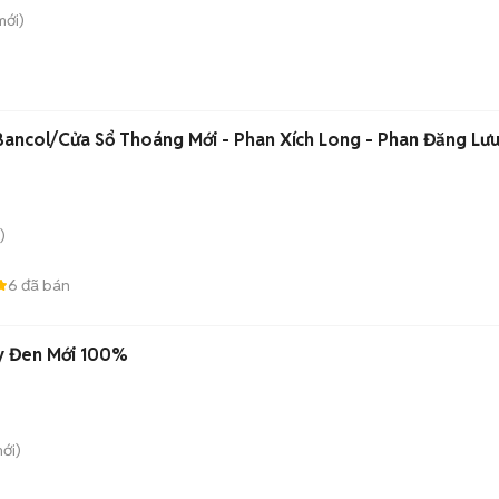
ới)
Bancol/Cửa Sổ Thoáng Mới - Phan Xích Long - Phan Đăng Lư
)
6
đã bán
 Đen Mới 100%
ới)