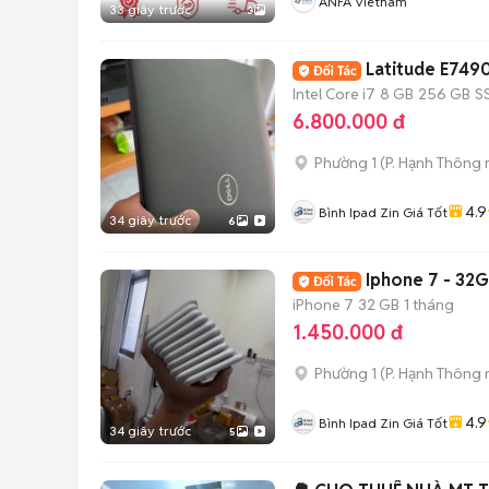
ANFA Vietnam
33 giây trước
3
Latitude E749
Intel Core i7
8 GB
256 GB
S
6.800.000 đ
Phường 1
(
P. Hạnh Thông
4.9
Bình Ipad Zin Giá Tốt
34 giây trước
6
Iphone 7 - 32G
iPhone 7
32 GB
1 tháng
1.450.000 đ
Phường 1
(
P. Hạnh Thông
4.9
Bình Ipad Zin Giá Tốt
34 giây trước
5