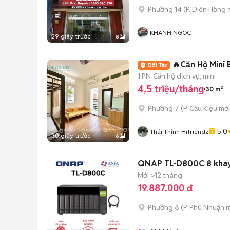
Phường 14
(
P. Diên Hồng
m
KHANH NGOC
29 giây trước
8
🔥Căn Hộ Mini 
1 PN
Căn hộ dịch vụ, mini
4,5 triệu/tháng
30 m²
Phường 7
(
P. Cầu Kiệu
mới
5.0
Thái Thịnh Hifriendz
30 giây trước
6
QNAP TL-D800C 8 khay
Mới
>12 tháng
19.887.000 đ
Phường 8
(
P. Phú Nhuận
m