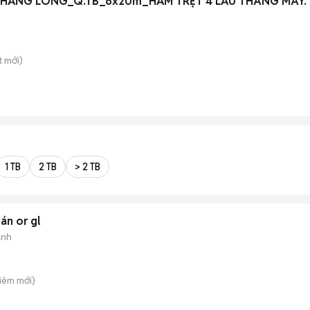
THĂNG LONG_Q.TB_6x20m_HẦM TRỆT 4 LẦU THANG MÁY.
t
mới)
1 TB
2 TB
> 2 TB
bán or gl
ành
Liêm
mới)