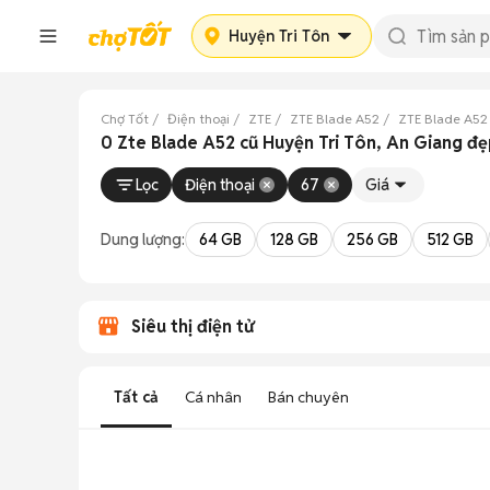
Huyện Tri Tôn
Chợ Tốt
Điện thoại
ZTE
ZTE Blade A52
ZTE Blade A52
0 Zte Blade A52 cũ Huyện Tri Tôn, An Giang đ
Lọc
Điện thoại
67
Giá
Dung lượng:
64 GB
128 GB
256 GB
512 GB
Siêu thị điện tử
Tất cả
Cá nhân
Bán chuyên