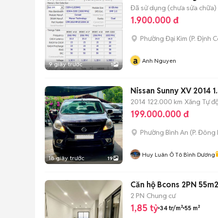
Đã sử dụng (chưa sửa chữa)
1.900.000 đ
Phường Đại Kim
(
P. Định 
a
Anh Nguyen
9 giây trước
1
Nissan Sunny XV 2014 1.
2014
122.000 km
Xăng
Tự đ
199.000.000 đ
Phường Bình An
(
P. Đông
Huy Luân Ô Tô Bình Dương
18 giây trước
19
Căn hộ Bcons 2PN 55m2
2 PN
Chung cư
1,85 tỷ
34 tr/m²
55 m²