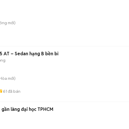
Công
mới)
5 AT – Sedan hạng B bền bỉ
ộng
 Hòa
mới)
61
đã bán
 gần làng đại học TPHCM