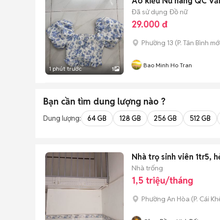
Áo kiểu Nữ hàng QC Vả
Đã sử dụng
Đồ nữ
29.000 đ
Phường 13
(
P. Tân Bình
mới
Bao Minh Ho Tran
1 phút trước
1
Bạn cần tìm
dung lượng
nào ?
Dung lượng:
64 GB
128 GB
256 GB
512 GB
Nhà trọ sinh viên 1tr5,
Nhà trống
1,5 triệu/tháng
Phường An Hòa
(
P. Cái Kh