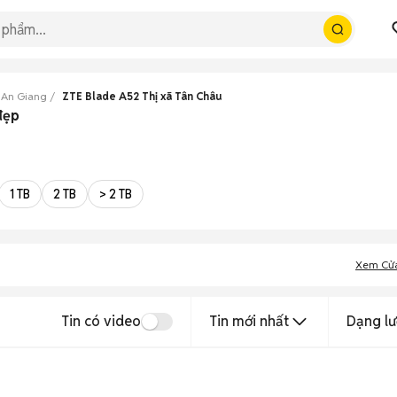
 An Giang
ZTE Blade A52 Thị xã Tân Châu
đẹp
1 TB
2 TB
> 2 TB
Xem Cử
Tin có video
Tin mới nhất
Dạng lư