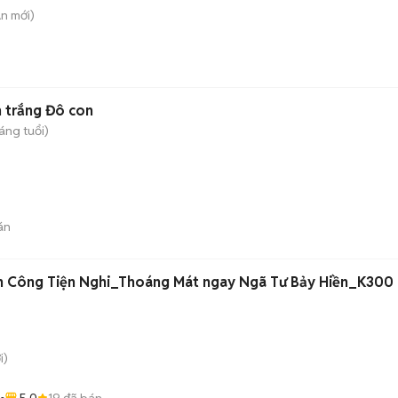
An
mới)
 trắng Đô con
áng tuổi)
án
n Công Tiện Nghi_Thoáng Mát ngay Ngã Tư Bảy Hiền_K300
i)
5.0
19
đã bán