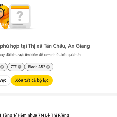
phù hợp tại Thị xã Tân Châu, An Giang
hay đổi khu vực tìm kiếm để xem nhiều kết quả hơn
ZTE
Blade A52
 vực
Xóa tất cả bộ lọc
4 Tầng 1/ Hẻm nhựa 7M Lê Thị Riêng