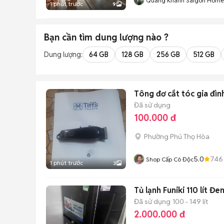
Quang Khánh Saigon Home
1 phút trước
9
Bạn cần tìm
dung lượng
nào ?
Dung lượng:
64 GB
128 GB
256 GB
512 GB
Tông đơ cắt tóc gia đì
Đã sử dụng
100.000 đ
Phường Phú Thọ Hòa
5.0
746
Shop Cấp Cô Độc
1 phút trước
3
Tủ lạnh Funiki 110 lít Đe
Đã sử dụng
100 - 149 lít
2.000.000 đ