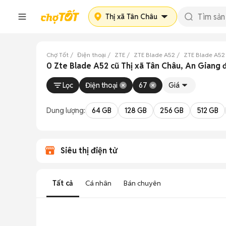
Thị xã Tân Châu
Chợ Tốt
Điện thoại
ZTE
ZTE Blade A52
ZTE Blade A52
0 Zte Blade A52 cũ Thị xã Tân Châu, An Giang 
Lọc
Điện thoại
67
Giá
Dung lượng:
64 GB
128 GB
256 GB
512 GB
Siêu thị điện tử
Tất cả
Cá nhân
Bán chuyên