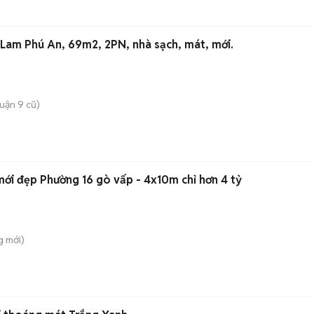
 Lam Phú An, 69m2, 2PN, nhà sạch, mát, mới.
uận 9 cũ)
mới đẹp Phường 16 gò vấp - 4x10m chỉ hơn 4 tỷ
g
mới)