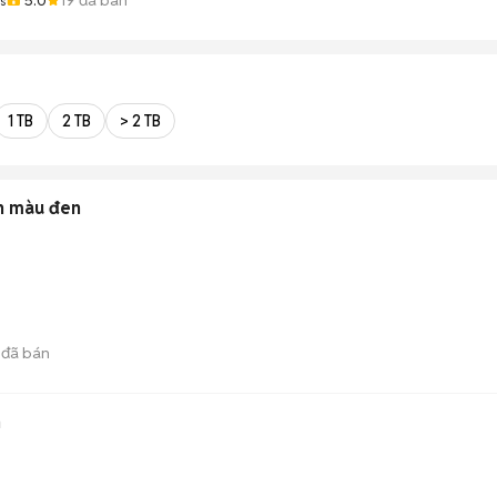
s
1 TB
2 TB
> 2 TB
nh màu đen
đã bán
n