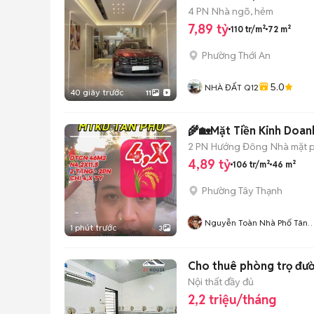
4 PN
Nhà ngõ, hẻm
7,89 tỷ
110 tr/m²
72 m²
Phường Thới An
5.0
NHÀ ĐẤT Q12
40 giây trước
11
🌾🏡Mặt Tiền Kinh Doan
2 PN
Hướng Đông
Nhà mặt p
4,89 tỷ
106 tr/m²
46 m²
Phường Tây Thạnh
Nguyễn Toàn Nhà Phố Tân
1 phút trước
3
Phú
Cho thuê phòng trọ đườ
Nội thất đầy đủ
2,2 triệu/tháng