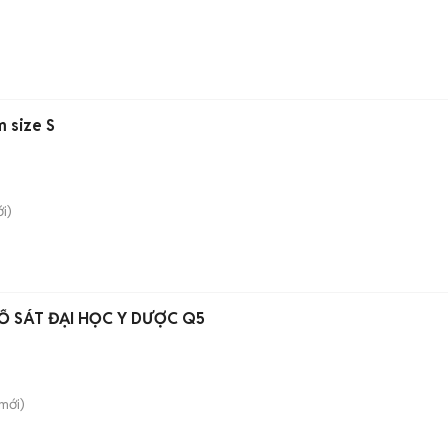
m size S
i)
Ổ SÁT ĐẠI HỌC Y DƯỢC Q5
mới)