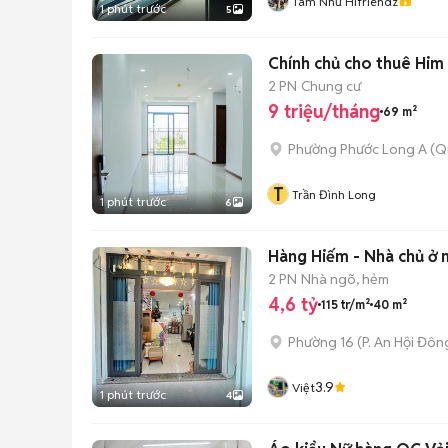
Tâm Như Hifriendz
1 phút trước
5
Chính chủ cho thuê Him
2 PN
Chung cư
9 triệu/tháng
69 m²
Phường Phước Long A (Q
T
Trần Đình Long
1 phút trước
6
Hàng Hiếm - Nhà chủ ở 
2 PN
Nhà ngõ, hẻm
4,6 tỷ
115 tr/m²
40 m²
Phường 16
(
P. An Hội Đôn
3.9
Việt
1 phút trước
4