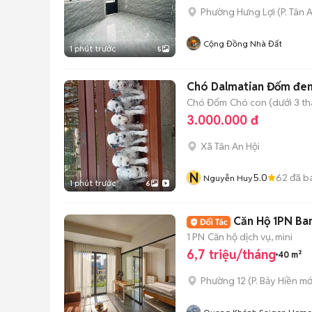
Phường Hưng Lợi
(
P. Tân 
Cộng Đồng Nhà Đất
1 phút trước
5
Chó Dalmatian Đốm đen
Chó Đốm
Chó con (dưới 3 th
3.000.000 đ
Xã Tân An Hội
N
5.0
62
đã b
Nguyễn Huy
1 phút trước
6
Căn Hộ 1PN Ba
1 PN
Căn hộ dịch vụ, mini
6,7 triệu/tháng
40 m²
Phường 12
(
P. Bảy Hiền
mớ