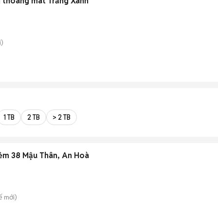
i thoáng mát Trắng Xanh
)
1 TB
2 TB
> 2 TB
 hẻm 38 Mậu Thân, An Hoà
ế
mới)