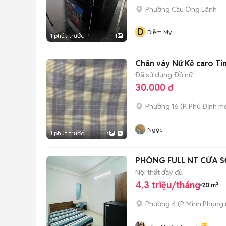
Phường Cầu Ông Lãnh
D
Diễm My
1 phút trước
1
Chân váy Nữ Kẻ caro Tí
Đã sử dụng
Đồ nữ
30.000 đ
Phường 16
(
P. Phú Định
mớ
Ngọc
1 phút trước
1
PHÒNG FULL NT CỬA S
Nội thất đầy đủ
4,3 triệu/tháng
20 m²
Phường 4
(
P. Minh Phụng