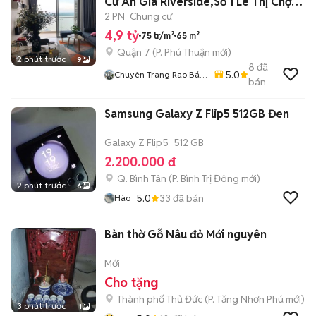
Cư An Gia Riverside,Số 1 Lê Thị Chợ,
Q.7
2 PN
Chung cư
4,9 tỷ
75 tr/m²
65 m²
Quận 7
(
P. Phú Thuận
mới)
2 phút trước
9
8
đã
5.0
Chuyên Trang Rao Bán
bán
Bất Động Sản Toàn
Quốc
Samsung Galaxy Z Flip5 512GB Đen
Galaxy Z Flip5
512 GB
2.200.000 đ
Q. Bình Tân
(
P. Bình Trị Đông
mới)
2 phút trước
6
5.0
33
đã bán
Hào
Bàn thờ Gỗ Nâu đỏ Mới nguyên
Mới
Cho tặng
Thành phố Thủ Đức
(
P. Tăng Nhơn Phú
mới)
3 phút trước
1