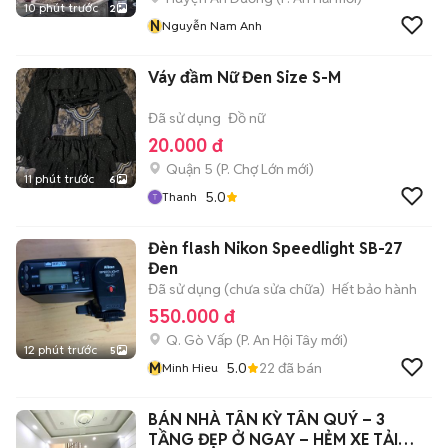
10 phút trước
2
N
Nguyễn Nam Anh
Váy đầm Nữ Đen Size S-M
Đã sử dụng
Đồ nữ
20.000 đ
Quận 5
(
P. Chợ Lớn
mới)
11 phút trước
6
5.0
Thanh
Đèn flash Nikon Speedlight SB-27
Đen
Đã sử dụng (chưa sửa chữa)
Hết bảo hành
550.000 đ
Q. Gò Vấp
(
P. An Hội Tây
mới)
12 phút trước
5
M
5.0
22
đã bán
Minh Hieu
BÁN NHÀ TÂN KỲ TÂN QUÝ – 3
TẦNG ĐẸP Ở NGAY – HẺM XE TẢI