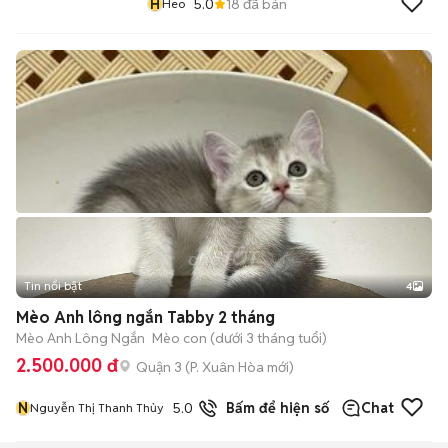
H
5.0
18
đã bán
Heo
Tin nổi bật
4
Mèo Anh lông ngắn Tabby 2 tháng
Mèo Anh Lông Ngắn
Mèo con (dưới 3 tháng tuổi)
2.500.000 đ
Quận 3
(
P. Xuân Hòa
mới)
N
5.0
19
đã bán
Bấm để hiện số
Chat
Nguyễn Thị Thanh Thủy