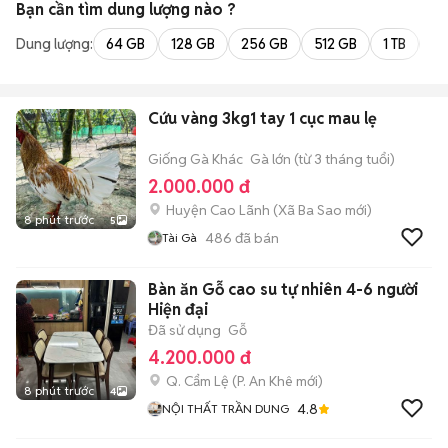
Bạn cần tìm
dung lượng
nào ?
Dung lượng:
64 GB
128 GB
256 GB
512 GB
1 TB
2 
Cứu vàng 3kg1 tay 1 cục mau lẹ
Giống Gà Khác
Gà lớn (từ 3 tháng tuổi)
2.000.000 đ
Huyện Cao Lãnh
(
Xã Ba Sao
mới)
8 phút trước
5
486
đã bán
Tài Gà
Bàn ăn Gỗ cao su tự nhiên 4-6 người
Hiện đại
Đã sử dụng
Gỗ
4.200.000 đ
Q. Cẩm Lệ
(
P. An Khê
mới)
8 phút trước
4
4.8
NỘI THẤT TRẦN DUNG