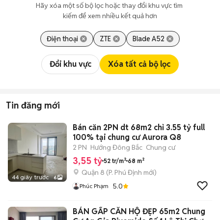
Hãy xóa một số bộ lọc hoặc thay đổi khu vực tìm 
kiếm để xem nhiều kết quả hơn
Điện thoại
ZTE
Blade A52
Đổi khu vực
Xóa tất cả bộ lọc
Tin đăng mới
Bán căn 2PN dt 68m2 chỉ 3.55 tỷ full
100% tại chung cư Aurora Q8
2 PN
Hướng Đông Bắc
Chung cư
3,55 tỷ
52 tr/m²
68 m²
Quận 8
(
P. Phú Định
mới)
44 giây trước
6
5.0
Phúc Phạm
BÁN GẤP CĂN HỘ ĐẸP 65m2 Chung