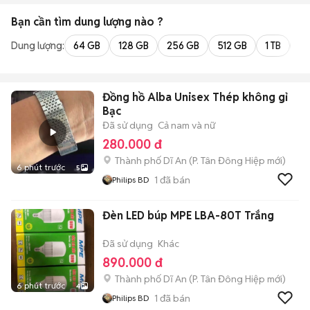
Bạn cần tìm
dung lượng
nào ?
Dung lượng:
64 GB
128 GB
256 GB
512 GB
1 TB
2 
Đồng hồ Alba Unisex Thép không gỉ
Bạc
Đã sử dụng
Cả nam và nữ
280.000 đ
Thành phố Dĩ An
(
P. Tân Đông Hiệp
mới)
6 phút trước
5
1
đã bán
Philips BD
Đèn LED búp MPE LBA-80T Trắng
Đã sử dụng
Khác
890.000 đ
Thành phố Dĩ An
(
P. Tân Đông Hiệp
mới)
6 phút trước
4
1
đã bán
Philips BD