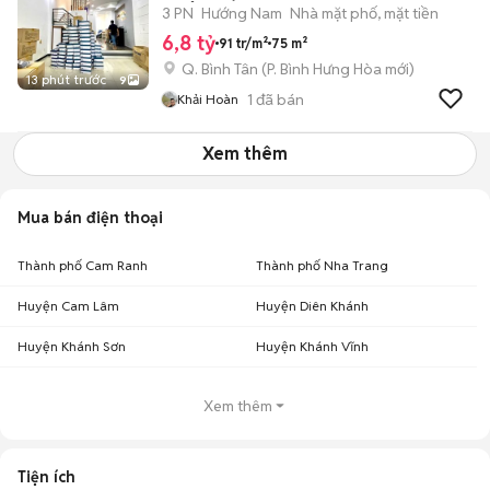
THÔNG
3 PN
Hướng Nam
Nhà mặt phố, mặt tiền
6,8 tỷ
91 tr/m²
75 m²
Q. Bình Tân
(
P. Bình Hưng Hòa
mới)
13 phút trước
9
1
đã bán
Khải Hoàn
Xem thêm
Mua bán điện thoại
Thành phố Cam Ranh
Thành phố Nha Trang
Huyện Cam Lâm
Huyện Diên Khánh
Huyện Khánh Sơn
Huyện Khánh Vĩnh
Xem thêm
Tiện ích