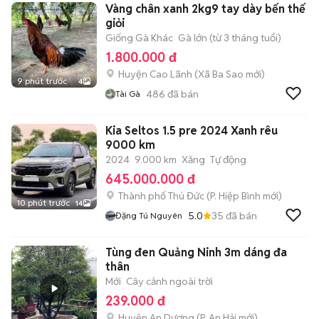
Vàng chân xanh 2kg9 tay dày bến thế
giỏi
Giống Gà Khác
Gà lớn (từ 3 tháng tuổi)
1.800.000 đ
Huyện Cao Lãnh
(
Xã Ba Sao
mới)
9 phút trước
4
486
đã bán
Tài Gà
Kia Seltos 1.5 pre 2024 Xanh rêu
9000 km
2024
9.000 km
Xăng
Tự động
645.000.000 đ
Thành phố Thủ Đức
(
P. Hiệp Bình
mới)
10 phút trước
14
5.0
35
đã bán
Đặng Tú Nguyên
Tùng đen Quảng Ninh 3m dáng đa
thân
Mới
Cây cảnh ngoài trời
239.000 đ
Huyện An Dương
(
P. An Hải
mới)