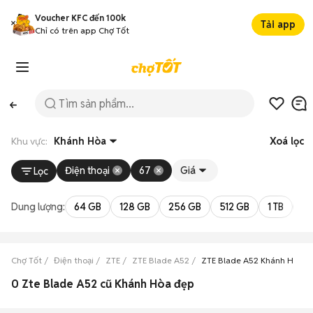
Voucher KFC đến 100k
Tải app
Chỉ có trên app Chợ Tốt
Khu vực:
Khánh Hòa
Xoá lọc
Điện thoại
67
Giá
Lọc
Dung lượng:
64 GB
128 GB
256 GB
512 GB
1 TB
2 
Chợ Tốt
Điện thoại
ZTE
ZTE Blade A52
ZTE Blade A52 Khánh Hòa
0 Zte Blade A52 cũ Khánh Hòa đẹp