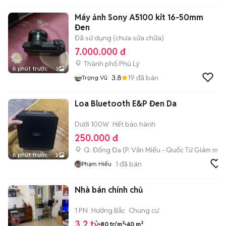
Máy ảnh Sony A5100 kit 16-50mm
Đen
Đã sử dụng (chưa sửa chữa)
7.000.000 đ
Thành phố Phủ Lý
6 phút trước
3
3.8
19
đã bán
Trọng Vũ
Loa Bluetooth E&P Đen Da
Dưới 100W
Hết bảo hành
250.000 đ
Q. Đống Đa
(
P. Văn Miếu - Quốc Tử Giám
mới)
6 phút trước
2
1
đã bán
Phạm Hiếu
Nhà bán chính chủ
1 PN
Hướng Bắc
Chung cư
3,2 tỷ
80 tr/m²
40 m²