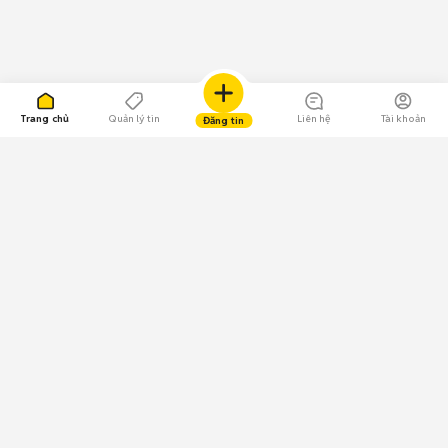
Trang chủ
Quản lý tin
Liên hệ
Tài khoản
Đăng tin
109.000 Bình chọn
Tải ứng dụng Chợ Tốt
Về Chợ Tốt
Quy chế sàn
Chính sách bảo mật
Giải quyết tranh chấp
CÔNG TY TNHH CHỢ TỐT - Người đại diện theo pháp luật:
Nguyễn Trọng Tấn; GPDKKD: 0312120782 do Sở KH & ĐT TP.HCM cấp ngày