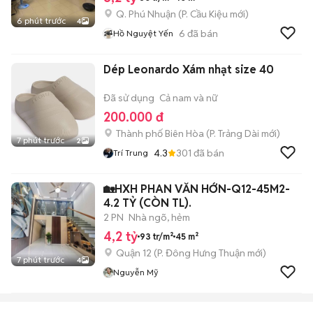
Q. Phú Nhuận
(
P. Cầu Kiệu
mới)
6 phút trước
4
6
đã bán
Hồ Nguyệt Yến
Dép Leonardo Xám nhạt size 40
Đã sử dụng
Cả nam và nữ
200.000 đ
Thành phố Biên Hòa
(
P. Trảng Dài
mới)
7 phút trước
2
4.3
301
đã bán
Trí Trung
🏡HXH PHAN VĂN HỚN-Q12-45M2-
4.2 TỶ (CÒN TL).
2 PN
Nhà ngõ, hẻm
4,2 tỷ
93 tr/m²
45 m²
Quận 12
(
P. Đông Hưng Thuận
mới)
7 phút trước
4
Nguyễn Mỹ