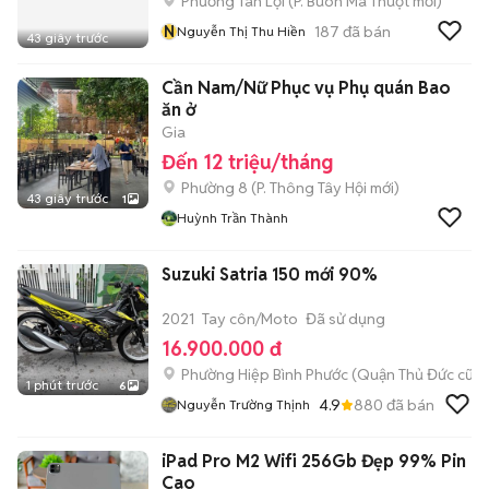
Phường Tân Lợi
(
P. Buôn Ma Thuột
mới)
N
187
đã bán
Nguyễn Thị Thu Hiền
43 giây trước
Cần Nam/Nữ Phục vụ Phụ quán Bao
ăn ở
Gia
Đến 12 triệu/tháng
Phường 8
(
P. Thông Tây Hội
mới)
43 giây trước
1
Huỳnh Trần Thành
Suzuki Satria 150 mới 90%
2021
Tay côn/Moto
Đã sử dụng
16.900.000 đ
Phường Hiệp Bình Phước (Quận Thủ Đức cũ)
1 phút trước
6
4.9
880
đã bán
Nguyễn Trường Thịnh
iPad Pro M2 Wifi 256Gb Đẹp 99% Pin
Cao