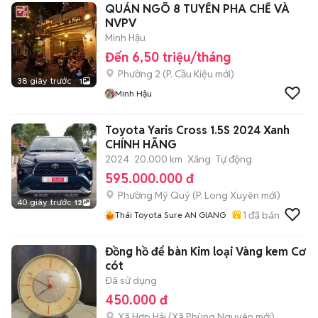
QUÁN NGÕ 8 TUYỂN PHA CHẾ VÀ
NVPV
Minh Hậu
Đến 6,50 triệu/tháng
Phường 2
(
P. Cầu Kiệu
mới)
38 giây trước
1
Minh Hậu
Toyota Yaris Cross 1.5S 2024 Xanh
CHÍNH HÃNG
2024
20.000 km
Xăng
Tự động
595.000.000 đ
Phường Mỹ Quý
(
P. Long Xuyên
mới)
40 giây trước
12
1
đã bán
Thái Toyota Sure AN GIANG
Đồng hồ để bàn Kim loại Vàng kem Cơ
cót
Đã sử dụng
450.000 đ
Xã Hợp Hải
(
Xã Phùng Nguyên
mới)