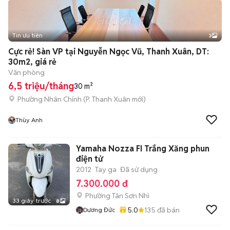
Tin ưu tiên
3
Cực rẻ! Sàn VP tại Nguyễn Ngọc Vũ, Thanh Xuân, DT:
30m2, giá rẻ
Văn phòng
6,5 triệu/tháng
30 m²
Phường Nhân Chính
(
P. Thanh Xuân
mới)
Thùy Anh
Yamaha Nozza FI Trắng Xăng phun
điện tử
2012
Tay ga
Đã sử dụng
7.300.000 đ
Phường Tân Sơn Nhì
33 giây trước
8
5.0
135
đã bán
Dương Đức