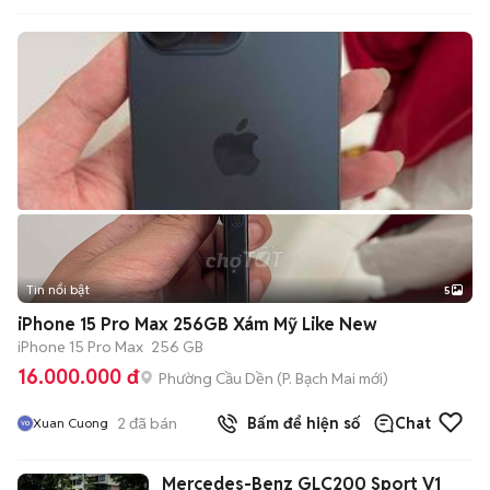
Tin nổi bật
5
iPhone 15 Pro Max 256GB Xám Mỹ Like New
iPhone 15 Pro Max
256 GB
16.000.000 đ
Phường Cầu Dền
(
P. Bạch Mai
mới)
2
đã bán
Bấm để hiện số
Chat
Xuan Cuong
Mercedes-Benz GLC200 Sport V1