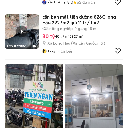
5.0
52
đã bán
Trần Hoàng
cần bán mặt tiền đường 826C long
Hậu 2927m2 giá 11 tr / 1m2
Đất nông nghiệp
Ngang 18 m
30 tỷ
10 tr/m²
2927 m²
Xã Long Hậu
(
Xã Cần Giuộc
mới)
1 phút trước
3
h
4
đã bán
Hùng