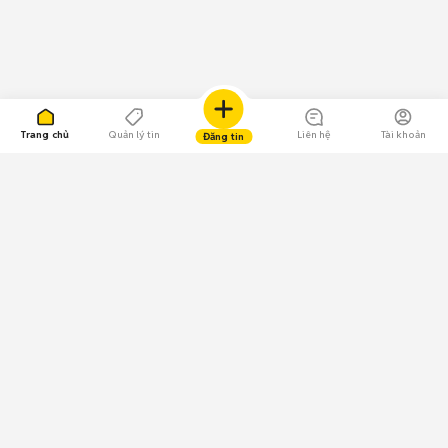
Trang chủ
Quản lý tin
Liên hệ
Tài khoản
Đăng tin
109.000 Bình chọn
Tải ứng dụng Chợ Tốt
Về Chợ Tốt
Quy chế sàn
Chính sách bảo mật
Giải quyết tranh chấp
CÔNG TY TNHH CHỢ TỐT - Người đại diện theo pháp luật:
Nguyễn Trọng Tấn; GPDKKD: 0312120782 do Sở KH & ĐT TP.HCM cấp ngày