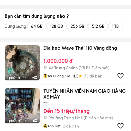
Bạn cần tìm
dung lượng
nào ?
Dung lượng:
64 GB
128 GB
256 GB
512 GB
1 TB
2 
Đĩa heo Wave Thái 110 Vàng đồng
1.000.000 đ
Xã Trung Chánh
(
Xã Bà Điểm
mới)
T
4.5
173
đã bán
Tài Dương Gia
1 phút trước
9
TUYỂN NHÂN VIÊN NAM GIAO HÀNG
XE MÁY
tôi
Đến 15 triệu/tháng
Phường Trung Hoà
(
P. Yên Hòa
mới)
1 phút trước
1
A
2
đã bán
Anh Đạt