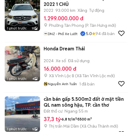
2022 1 CHỦ
2022
93.000 km
Xăng
Tự động
1.299.000.000 đ
Phường Tân Phong
(
P. Tân Hưng
mới)
1 phút trước
11
5.0
94
đã bán
DNZ - Phố Xe Lướt
Honda Dream Thái
2024
Xe số
Đã sử dụng
16.000.000 đ
Xã Vĩnh Lộc B
(
Xã Tân Vĩnh Lộc
mới)
1 phút trước
4
N
1
đã bán
Nguyễn Anh Tuấn
cần bán gấp 5.500m2 đất ở mặt tiền
QL nam sông hậu, TP. cần thơ
Đất thổ cư
Ngang 55 m
37,3 tỷ
6,8 tr/m²
5500 m²
Thị trấn Mái Dầm
(
Xã Châu Thành
mới)
1 phút trước
5