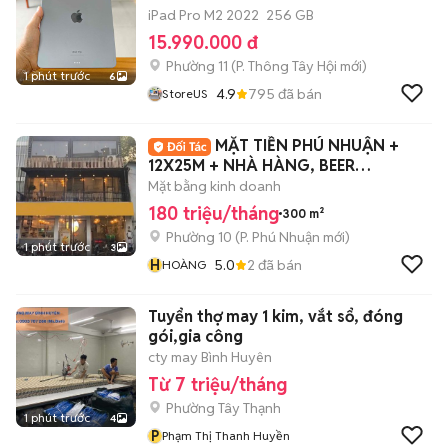
iPad Pro M2 2022
256 GB
15.990.000 đ
Phường 11
(
P. Thông Tây Hội
mới)
1 phút trước
6
4.9
795
đã bán
StoreUS
MẶT TIỀN PHÚ NHUẬN +
12X25M + NHÀ HÀNG, BEER
RESTAURANT, F&B
Mặt bằng kinh doanh
180 triệu/tháng
300 m²
Phường 10
(
P. Phú Nhuận
mới)
1 phút trước
3
H
5.0
2
đã bán
HOÀNG
Tuyển thợ may 1 kim, vắt sổ, đóng
gói,gia công
cty may Bình Huyên
Từ 7 triệu/tháng
Phường Tây Thạnh
1 phút trước
4
P
Phạm Thị Thanh Huyền