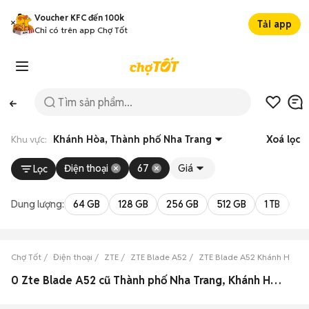
Voucher KFC đến 100k
Tải app
Chỉ có trên app Chợ Tốt
Khu vực:
Khánh Hòa, Thành phố Nha Trang
Xoá lọc
Điện thoại
67
Giá
Lọc
Dung lượng:
64 GB
128 GB
256 GB
512 GB
1 TB
2 
Chợ Tốt
Điện thoại
ZTE
ZTE Blade A52
ZTE Blade A52 Khánh Hòa
0 Zte Blade A52 cũ Thành phố Nha Trang, Khánh Hòa đẹp