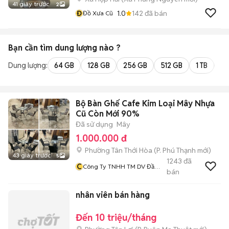
41 giây trước
2
Đ
1.0
142
đã bán
Đồ Xưa Cũ
Bạn cần tìm
dung lượng
nào ?
Dung lượng:
64 GB
128 GB
256 GB
512 GB
1 TB
2 
Bộ Bàn Ghế Cafe Kim Loại Mây Nhựa
Cũ Còn Mới 90%
Đã sử dụng
Mây
1.000.000 đ
Phường Tân Thới Hòa
(
P. Phú Thạnh
mới)
43 giây trước
5
1243
đã
C
Công Ty TNHH TM DV Đầu
bán
Tư Và Xây Dựng Hải Đăng
nhân viên bán hàng
Đến 10 triệu/tháng