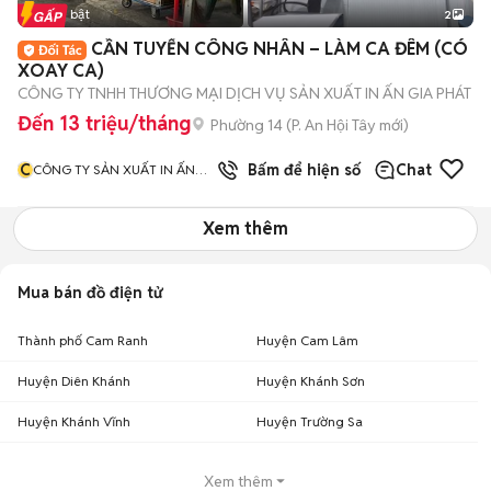
Tin nổi bật
2
CẦN TUYỂN CÔNG NHÂN – LÀM CA ĐÊM (CÓ
XOAY CA)
CÔNG TY TNHH THƯƠNG MẠI DỊCH VỤ SẢN XUẤT IN ẤN GIA PHÁT
Đến 13 triệu/tháng
Phường 14
(
P. An Hội Tây
mới)
C
Bấm để hiện số
Chat
CÔNG TY SẢN XUẤT IN ẤN
GIA PHÁT
Xem thêm
Mua bán đồ điện tử
Thành phố Cam Ranh
Huyện Cam Lâm
Huyện Diên Khánh
Huyện Khánh Sơn
Huyện Khánh Vĩnh
Huyện Trường Sa
Xem thêm