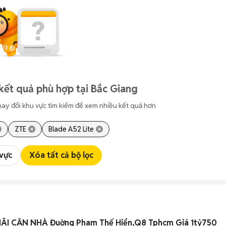
kết quả phù hợp tại Bắc Giang
hay đổi khu vực tìm kiếm để xem nhiều kết quả hơn
ZTE
Blade A52 Lite
 vực
Xóa tất cả bộ lọc
BANK PHÁT MÃI CĂN NHÀ Đuờng Pham Thế Hiển,Q8 Tphcm Giá 1tỷ750