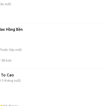
Văn
mới)
Max Hồng Bền
 Phước Hậu
mới)
7
đã bán
 To Cao
 3 tháng tuổi)
8
99
đã bán