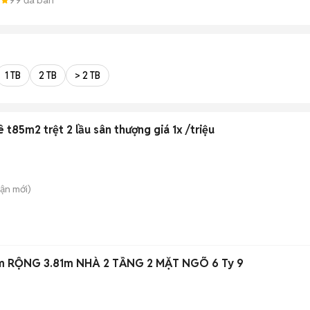
1 TB
2 TB
> 2 TB
 t85m2 trệt 2 lầu sân thượng giá 1x /triệu
uận
mới)
m RỘNG 3.81m NHÀ 2 TẦNG 2 MẶT NGÕ 6 Ty 9