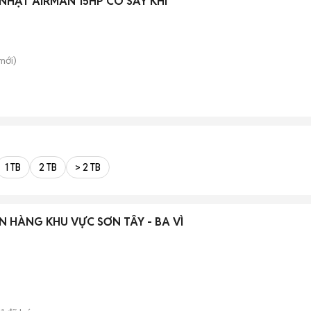
 NHẬT AIRMAN 15HP CÓ SẤY KHÍ
mới)
1 TB
2 TB
> 2 TB
N HÀNG KHU VỰC SƠN TÂY - BA VÌ