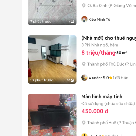
Q. Ba Đình
(
P. Giảng Võ
m
Kiều Minh Tứ
7 phút trước
4
(Nhà mới) cho thuê nguy
3 PN
Nhà ngõ, hẻm
8 triệu/tháng
80 m²
Thành phố Thủ Đức
(
P. Li
5.0
1
đã bán
A Khánh
10 phút trước
10
Màn hình máy tính
Đã sử dụng (chưa sửa chữa)
450.000 đ
Thành phố Huế
(
P. Thuận