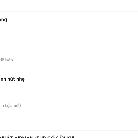
ạng
)
đã bán
nh nứt nhẹ
nh Lộc
mới)