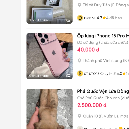
Thị xã Duy Tiên
(
P. Đồng 
D
4.7
4
đã bán
Dinh Vũ
3 phút trước
3
Ốp lưng iPhone 15 Pro 
Đã sử dụng (chưa sửa chữa)
40.000 đ
Thành phố Vĩnh Long
(
P.
S
5.0
1
ST STORE Chuyên Sỉ
5 phút trước
1
Phú Quốc Vện Lửa Dòng
Chó Phú Quốc
Chó con (dưới
2.500.000 đ
Quận 10
(
P. Vườn Lài
mới)
4.