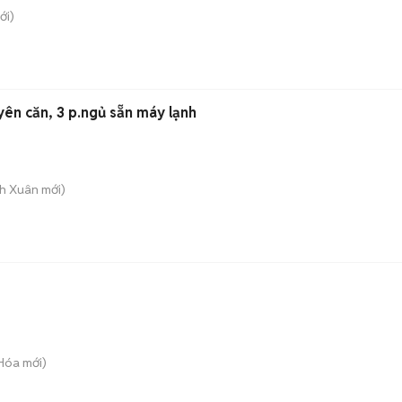
ới)
ên căn, 3 p.ngủ sẵn máy lạnh
nh Xuân
mới)
 Hóa
mới)