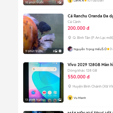
l
4.4
101
đã bán
Lân
10 phút trước
3
Cá Ranchu Oranda Đa d
Cá Cảnh
200.000 đ
Q. Bình Tân
(
P. An Lạc
mới
5.0
3
Nguyễn Trọng Hiếu
11 phút trước
2
Vivo 2029 128GB Màn hì
Dòng khác
128 GB
550.000 đ
Huyện Bình Chánh
(
Xã Vĩ
v
Vu Manh
13 phút trước
1