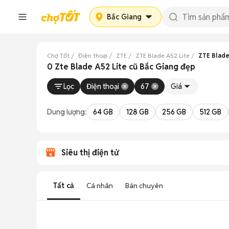
Bắc Giang
Chợ Tốt
Điện thoại
ZTE
ZTE Blade A52 Lite
ZTE Blade
0 Zte Blade A52 Lite cũ Bắc Giang đẹp
Lọc
Điện thoại
67
Giá
Dung lượng:
64 GB
128 GB
256 GB
512 GB
Siêu thị điện tử
Tất cả
Cá nhân
Bán chuyên