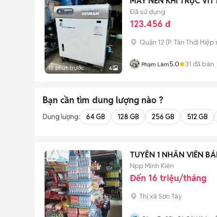
MÁY NÉN KHÍ TRỤC VÍT
Đã sử dụng
123.456 đ
Quận 12
(
P. Tân Thới Hiệp
5.0
31
đã bán
Phạm Lâm
15 phút trước
6
Bạn cần tìm
dung lượng
nào ?
Dung lượng:
64 GB
128 GB
256 GB
512 GB
TUYỂN 1 NHÂN VIÊN BÁ
Npp Minh Kiên
Đến 16 triệu/tháng
Thị xã Sơn Tây