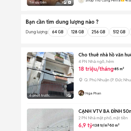
Shop Thú Cưng PenTa
Tin ưu tiên
3
Bạn cần tìm
dung lượng
nào ?
Dung lượng:
64 GB
128 GB
256 GB
512 GB
Cho thuê nhà hồ văn huê
4 PN
Nhà ngõ, hẻm
18 triệu/tháng
85 m²
Q. Phú Nhuận
(
P. Đức Nh
Nga Phan
6 phút trước
3
CẠNH VTV BA ĐÌNH 50
2 PN
Nhà mặt phố, mặt tiền
6,9 tỷ
138 tr/m²
50 m²