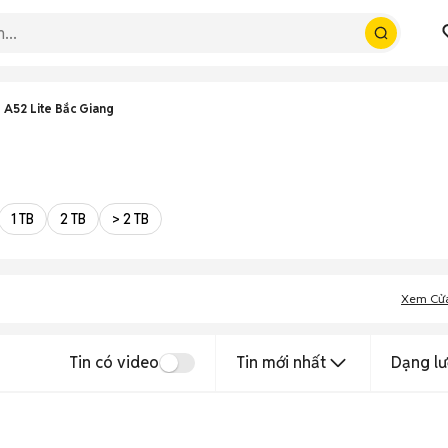
 A52 Lite Bắc Giang
1 TB
2 TB
> 2 TB
Xem Cử
Tin có video
Tin mới nhất
Dạng lư