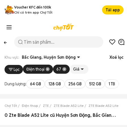
Voucher KFC đến 100k
Tải app
Chỉ có trên app Chợ Tốt
Khu vực:
Bắc Giang, Huyện Sơn Động
Xoá lọc
Điện thoại
67
Giá
Lọc
Dung lượng:
64 GB
128 GB
256 GB
512 GB
1 TB
2 
Chợ Tốt
Điện thoại
ZTE
ZTE Blade A52 Lite
ZTE Blade A52 Lite Bắc
0 Zte Blade A52 Lite cũ Huyện Sơn Động, Bắc Giang đẹp