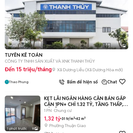
Tin nổi bật
1
TUYỂN KẾ TOÁN
CÔNG TY TNHH SẢN XUẤT VÀ XNK THANH THỦY
Đến 15 triệu/tháng
Xã Dương Liễu
(
Xã Dương Hòa
mới)
Bấm để hiện số
Chat
Thao Phung
KẸT LÃI NGÂN HÀNG CẦN BÁN GẤP
CĂN 1PN+ CHỈ 1.32 TỶ, TẦNG THẤP,
SỔ SẴN
1 PN
Chung cư
1,32 tỷ
31 tr/m²
42 m²
Phường Thuận Giao
1 phút trước
11