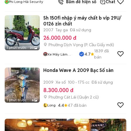
Bấm để hiện số
Chat
Phi Long Hải Security
Sh 150fi nhập ý máy chất b vip 29U/
0126 zin chất
2007
Tay ga
Đã sử dụng
26.000.000 đ
Phường Dịch Vọng
(
P. Cầu Giấy
mới)
1 phút trước
20
1839
đã
4.7
Xe Máy Lâm
bán
Thủy
Honda Wave A 2009 Bạc Số sàn
2009
Xe số
100 - 175 cc
Đã sử dụng
8.300.000 đ
Phường Cát Lái (Quận 2 cũ)
1 phút trước
6
L
4.4
47
đã bán
Long