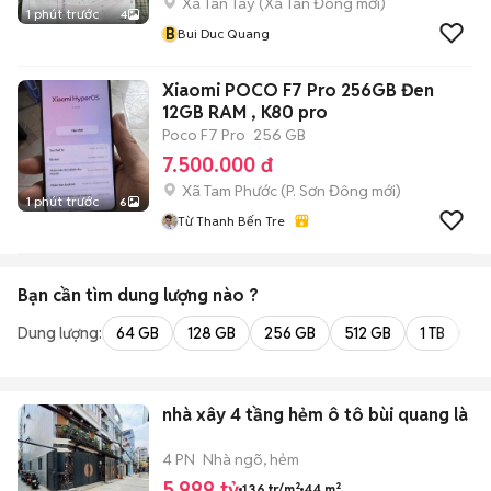
Xã Tân Tây
(
Xã Tân Đông
mới)
1 phút trước
4
B
Bui Duc Quang
Xiaomi POCO F7 Pro 256GB Đen
12GB RAM , K80 pro
Poco F7 Pro
256 GB
7.500.000 đ
Xã Tam Phước
(
P. Sơn Đông
mới)
1 phút trước
6
Từ Thanh Bến Tre
Bạn cần tìm
dung lượng
nào ?
Dung lượng:
64 GB
128 GB
256 GB
512 GB
1 TB
2 
nhà xây 4 tầng hẻm ô tô bùi quang là
4 PN
Nhà ngõ, hẻm
5,999 tỷ
136 tr/m²
44 m²