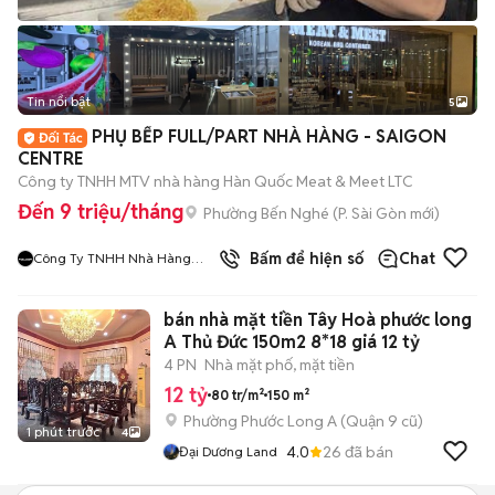
Tin nổi bật
5
PHỤ BẾP FULL/PART NHÀ HÀNG - SAIGON
CENTRE
Công ty TNHH MTV nhà hàng Hàn Quốc Meat & Meet LTC
Đến 9 triệu/tháng
Phường Bến Nghé
(
P. Sài Gòn
mới)
9
đã bán
Bấm để hiện số
Chat
Công Ty TNHH Nhà Hàng
Hàn Quốc Meat And Meet
bán nhà mặt tiền Tây Hoà phước long
A Thủ Đức 150m2 8*18 giá 12 tỷ
4 PN
Nhà mặt phố, mặt tiền
12 tỷ
80 tr/m²
150 m²
Phường Phước Long A (Quận 9 cũ)
1 phút trước
4
4.0
26
đã bán
Đại Dương Land