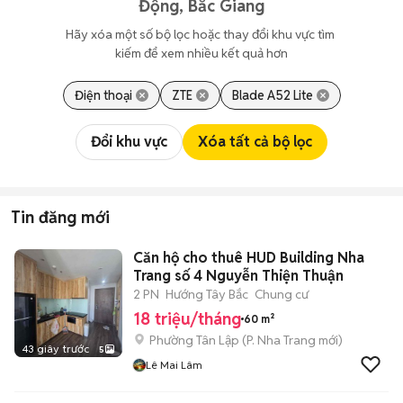
Động, Bắc Giang
Hãy xóa một số bộ lọc hoặc thay đổi khu vực tìm 
kiếm để xem nhiều kết quả hơn
Điện thoại
ZTE
Blade A52 Lite
Đổi khu vực
Xóa tất cả bộ lọc
Tin đăng mới
Căn hộ cho thuê HUD Building Nha
Trang số 4 Nguyễn Thiện Thuận
2 PN
Hướng Tây Bắc
Chung cư
18 triệu/tháng
60 m²
Phường Tân Lập
(
P. Nha Trang
mới)
43 giây trước
5
Lê Mai Lâm