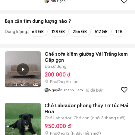
Trần Hạnh
Bạn cần tìm
dung lượng
nào ?
Dung lượng:
64 GB
128 GB
256 GB
512 GB
1 TB
2 
Ghế sofa kiêm giường Vải Trắng kem
Gấp gọn
Đã sử dụng
200.000 đ
Phường An Lạc
1 phút trước
5
16
đã bán
Nguyễn Thanh Liêm
Chó Labrador phong thủy Tứ Túc Mai
Hoa
Chó Labrador
Chó con (dưới 3 tháng tuổi)
950.000 đ
Phường 12
(
P. Bảy Hiền
mới)