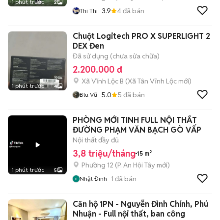
1 phút trước
2
3.9
4
đã bán
Thi Thi
Chuột Logitech PRO X SUPERLIGHT 2
DEX Đen
Đã sử dụng (chưa sửa chữa)
2.200.000 đ
Xã Vĩnh Lộc B
(
Xã Tân Vĩnh Lộc
mới)
1 phút trước
4
5.0
5
đã bán
Blu Vũ
PHÒNG MỚI TINH FULL NỘI THẤT
ĐƯỜNG PHẠM VĂN BẠCH GÒ VẤP
Nội thất đầy đủ
3,8 triệu/tháng
15 m²
Phường 12
(
P. An Hội Tây
mới)
1 phút trước
5
1
đã bán
Nhật Đinh
Căn hộ 1PN - Nguyễn Đình Chính, Phú
Nhuận - Full nội thất, ban công