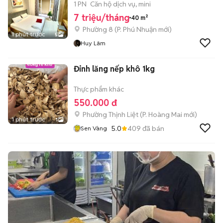
1 PN
Căn hộ dịch vụ, mini
7 triệu/tháng
40 m²
Phường 8
(
P. Phú Nhuận
mới)
1 phút trước
5
Huy Lâm
Đinh lăng nếp khô 1kg
Thực phẩm khác
550.000 đ
Phường Thịnh Liệt
(
P. Hoàng Mai
mới)
1 phút trước
1
5.0
409
đã bán
Sen Vàng