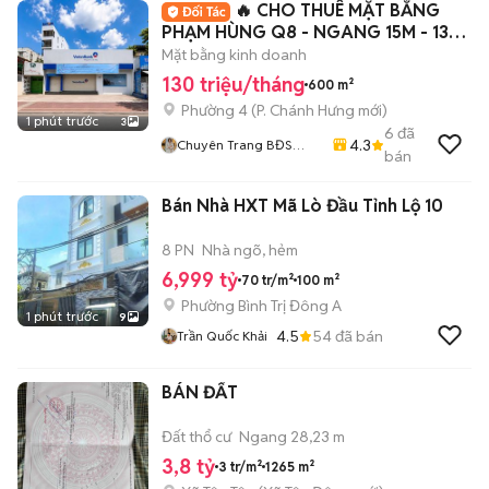
🔥 CHO THUÊ MẶT BẰNG
PHẠM HÙNG Q8 - NGANG 15M - 130
TRIỆU
Mặt bằng kinh doanh
130 triệu/tháng
600 m²
Phường 4
(
P. Chánh Hưng
mới)
1 phút trước
3
6
đã
4.3
Chuyên Trang BĐS
bán
HOME CITY
Bán Nhà HXT Mã Lò Đầu Tỉnh Lộ 10
8 PN
Nhà ngõ, hẻm
6,999 tỷ
70 tr/m²
100 m²
Phường Bình Trị Đông A
1 phút trước
9
4.5
54
đã bán
Trần Quốc Khải
BÁN ĐẤT
Đất thổ cư
Ngang 28,23 m
3,8 tỷ
3 tr/m²
1265 m²