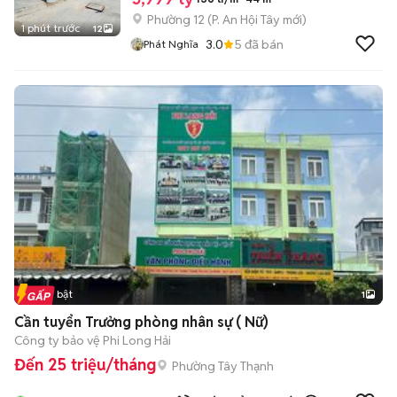
Phường 12
(
P. An Hội Tây
mới)
1 phút trước
12
3.0
5
đã bán
Phát Nghĩa
Tin nổi bật
1
Cần tuyển Trưởng phòng nhân sự ( Nữ)
Công ty bảo vệ Phi Long Hải
Đến 25 triệu/tháng
Phường Tây Thạnh