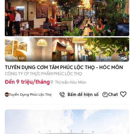
Tin nổi bật
4
TUYỂN DỤNG CƠM TẤM PHÚC LỘC THỌ - HÓC MÔN
CÔNG TY CP THỰC PHẨM PHÚC LỘC THỌ
Đến 9 triệu/tháng
Thị trấn Hóc Môn
Bấm để hiện số
Chat
Tuyển Dụng Phúc Lộc Thọ