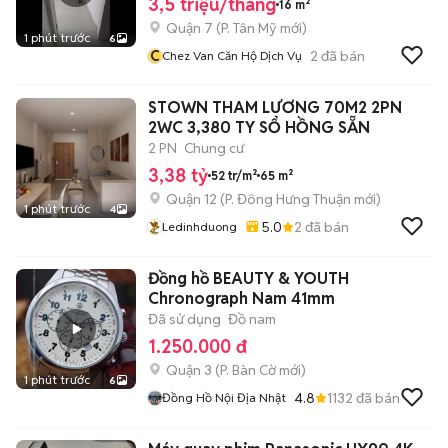
3,5 triệu/tháng
16 m²
Quận 7
(
P. Tân Mỹ
mới)
1 phút trước
6
C
2
đã bán
Chez Van Căn Hộ Dịch Vụ
STOWN THAM LƯƠNG 70M2 2PN
2WC 3,380 TY SỔ HỒNG SẴN
2 PN
Chung cư
3,38 tỷ
52 tr/m²
65 m²
Quận 12
(
P. Đông Hưng Thuận
mới)
1 phút trước
4
5.0
2
đã bán
Ledinhduong
Đồng hồ BEAUTY & YOUTH
Chronograph Nam 41mm
Đã sử dụng
Đồ nam
1.250.000 đ
Quận 3
(
P. Bàn Cờ
mới)
1 phút trước
6
4.8
1132
đã bán
Đồng Hồ Nội Địa Nhật