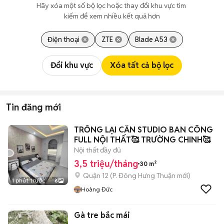
Hãy xóa một số bộ lọc hoặc thay đổi khu vực tìm 
kiếm để xem nhiều kết quả hơn
Điện thoại
ZTE
Blade A53
Đổi khu vực
Xóa tất cả bộ lọc
Tin đăng mới
TRỐNG LẠI CĂN STUDIO BAN CÔNG
FULL NỘI THẤT🥰 TRƯỜNG CHINH🥰
Nội thất đầy đủ
3,5 triệu/tháng
30 m²
Quận 12
(
P. Đông Hưng Thuận
mới)
1 phút trước
6
Hoàng Đức
Gà tre bắc mái