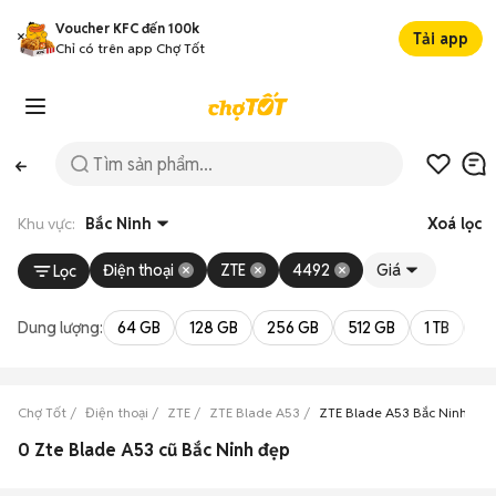
Voucher KFC đến 100k
Tải app
Chỉ có trên app Chợ Tốt
Khu vực:
Bắc Ninh
Xoá lọc
Điện thoại
ZTE
4492
Giá
Lọc
Dung lượng:
64 GB
128 GB
256 GB
512 GB
1 TB
2 
Chợ Tốt
Điện thoại
ZTE
ZTE Blade A53
ZTE Blade A53 Bắc Ninh
0 Zte Blade A53 cũ Bắc Ninh đẹp