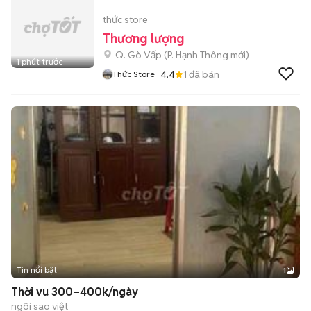
thức store
Thương lượng
Q. Gò Vấp
(
P. Hạnh Thông
mới)
1 phút trước
4.4
1
đã bán
Thức Store
Tin nổi bật
1
Thời vu 300–400k/ngày
ngôi sao việt