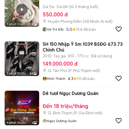
Gà Tre
Gà lớn (từ 3 tháng tuổi)
550.000 đ
Huyện Phong Điền
(
Xã Nhơn Ái
mới)
1 phút trước
2
5.0
154
đã bán
Gà Tre Bắc
SH 150 Nhập Ý Sm 1039 BSĐG 673.73
Chính Chủ
2010
Tay ga
100 - 175 cc
Đã sử dụng
149.000.000 đ
Q. Tân Phú
(
P. Phú Thạnh
mới)
1 phút trước
20
M
4.3
111
đã bán
Minh Thành
Dê tươi Ngọc Dương Quán
Đến 18 triệu/tháng
Q. Bình Thạnh
(
P. Gia Định
mới)
Ngọc Dương Quán
1 phút trước
3