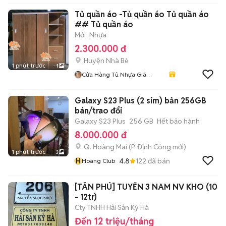
Tủ quần áo -Tủ quần áo Tủ quần áo
## Tủ quần áo
Mới
Nhựa
2.300.000 đ
Huyện Nhà Bè
1 phút trước
1
Cửa Hàng Tủ Nhựa Giá
Xưởng
Galaxy S23 Plus (2 sim) bản 256GB
bán/trao đổi
Galaxy S23 Plus
256 GB
Hết bảo hành
8.000.000 đ
Q. Hoàng Mai
(
P. Định Công
mới)
1 phút trước
3
H
4.8
122
đã bán
Hoang Club
[TÂN PHÚ] TUYỂN 3 NAM NV KHO (10
- 12tr)
Cty TNHH Hải Sản Kỳ Hà
Đến 12 triệu/tháng