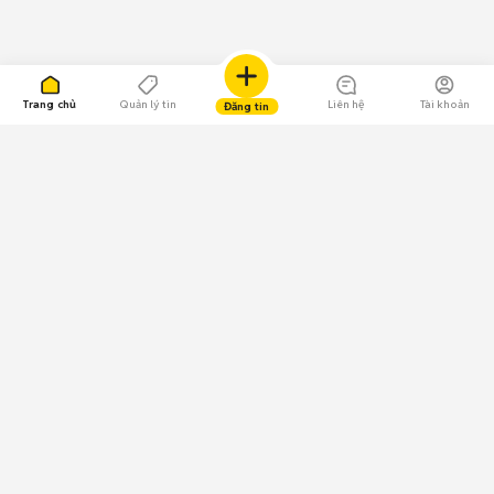
Trang chủ
Quản lý tin
Liên hệ
Tài khoản
Đăng tin
109.000 Bình chọn
Tải ứng dụng Chợ Tốt
Về Chợ Tốt
Quy chế sàn
Chính sách bảo mật
Giải quyết tranh chấp
CÔNG TY TNHH CHỢ TỐT - Người đại diện theo pháp luật:
Nguyễn Trọng Tấn; GPDKKD: 0312120782 do Sở KH & ĐT TP.HCM cấp ngày
11/01/2013;
GPMXH: 185/GP-BTTTT do Bộ Thông tin và Truyền thông