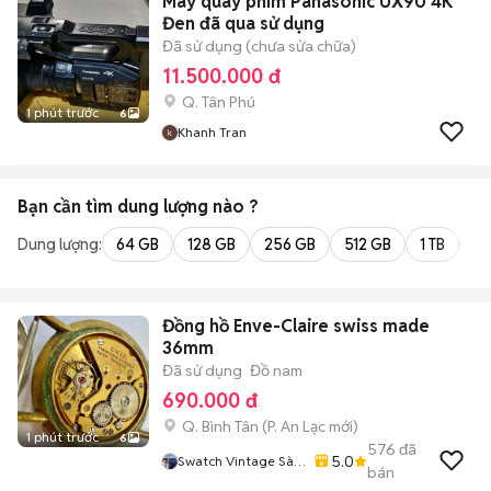
Máy quay phim Panasonic UX90 4K
Đen đã qua sử dụng
Đã sử dụng (chưa sửa chữa)
11.500.000 đ
Q. Tân Phú
1 phút trước
6
Khanh Tran
Bạn cần tìm
dung lượng
nào ?
Dung lượng:
64 GB
128 GB
256 GB
512 GB
1 TB
2 
Đồng hồ Enve-Claire swiss made
36mm
Đã sử dụng
Đồ nam
690.000 đ
Q. Bình Tân
(
P. An Lạc
mới)
1 phút trước
6
576
đã
5.0
Swatch Vintage Sài
bán
Gòn