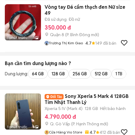
Vòng tay Đá cẩm thạch đen Nữ size
49
Đã sử dụng
Đồ nữ
350.000 đ
Quận 8
(
P. Bình Đông
mới)
1 phút trước
3
4.7
149
đã bán
Trương Thị Kim Giao
Bạn cần tìm
dung lượng
nào ?
Dung lượng:
64 GB
128 GB
256 GB
512 GB
1 TB
2 
Sony Xperia 5 Mark 4 128GB
Tím Nhật Thanh Lý
Xperia 5 IV (Mark 4)
128 GB
Hết bảo hành
4.790.000 đ
Q. Gò Vấp
(
P. Hạnh Thông
mới)
1 phút trước
6
4.7
412
đã bán
Cửa Hàng Vio Store