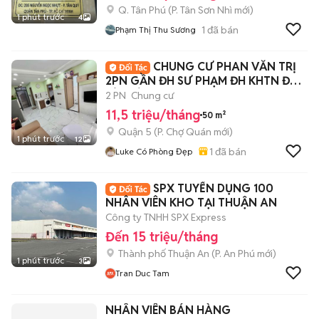
Q. Tân Phú
(
P. Tân Sơn Nhì
mới)
1 phút trước
4
1
đã bán
Phạm Thị Thu Sương
CHUNG CƯ PHAN VĂN TRỊ
2PN GẦN ĐH SƯ PHẠM ĐH KHTN ĐH
SÀI GÒN
2 PN
Chung cư
11,5 triệu/tháng
50 m²
Quận 5
(
P. Chợ Quán
mới)
1 phút trước
12
1
đã bán
Luke Có Phòng Đẹp
SPX TUYỂN DỤNG 100
NHÂN VIÊN KHO TẠI THUẬN AN
Công ty TNHH SPX Express
Đến 15 triệu/tháng
Thành phố Thuận An
(
P. An Phú
mới)
1 phút trước
3
Tran Duc Tam
NHÂN VIÊN BÁN HÀNG