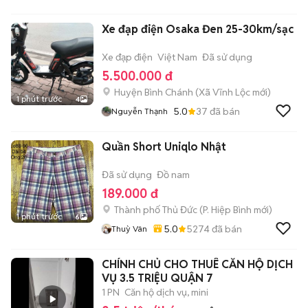
Xe đạp điện Osaka Đen 25-30km/sạc
Xe đạp điện
Việt Nam
Đã sử dụng
5.500.000 đ
Huyện Bình Chánh
(
Xã Vĩnh Lộc
mới)
1 phút trước
4
5.0
37
đã bán
Nguyễn Thạnh
Quần Short Uniqlo Nhật
Đã sử dụng
Đồ nam
189.000 đ
Thành phố Thủ Đức
(
P. Hiệp Bình
mới)
1 phút trước
6
5.0
5274
đã bán
Thuỳ Vân
CHÍNH CHỦ CHO THUÊ CĂN HỘ DỊCH
VỤ 3.5 TRIỆU QUẬN 7
1 PN
Căn hộ dịch vụ, mini