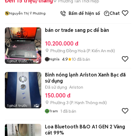
Đến 15 triệu/tháng
Phường Tân Thới Hiệp
N
Bấm để hiện số
Chat
Nguyễn Thị Ý Phương
bán or trade sang pc để bàn
10.200.000 đ
Phường Đồng Hoà
(
P. Kiến An
mới)
4.9
10
đã bán
Nghĩa
1 phút trước
6
Bình nóng lạnh Ariston Xanh Bạc đã
sử dụng
Đã sử dụng
Ariston
150.000 đ
Phường 3
(
P. Hạnh Thông
mới)
1 phút trước
3
1
đã bán
Tram
Loa Bluetooth B&O A1 GEN 2 Vàng
cát 99%