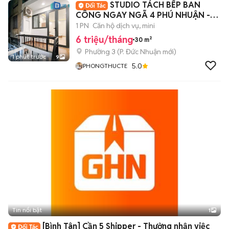
STUDIO TÁCH BẾP BAN
CÔNG NGAY NGÃ 4 PHÚ NHUẬN -
HAONDG VĂN THỤ
1 PN
Căn hộ dịch vụ, mini
6 triệu/tháng
30 m²
Phường 3
(
P. Đức Nhuận
mới)
1 phút trước
9
5.0
PHONGTHUCTE
Tin nổi bật
1
[Bình Tân] Cần 5 Shipper - Thưởng nhận việc