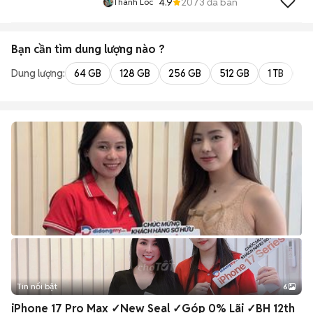
4.9
2073
đã bán
Thành Loc
Bạn cần tìm
dung lượng
nào ?
Dung lượng:
64 GB
128 GB
256 GB
512 GB
1 TB
2 
Tin nổi bật
6
+
2
iPhone 17 Pro Max ✓New Seal ✓Góp 0% Lãi ✓BH 12th