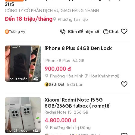
3tr5
CÔNG TY CỔ PHẦN DỊCH VỤ GIAO HÀNG NHANH
Đến 18 triệu/tháng
Phường Tân Tạo
Bấm để hiện số
Chat
Tường Vy
iPhone 8 Plus 64GB Đen Lock
iPhone 8 Plus
64 GB
900.000 đ
Phường Hòa Minh
(
P. Hòa Khánh
mới)
1 phút trước
4
B
5
đã bán
Bách Đạt
Xiaomi Redmi Note 15 5G
8GB/256GB fulbox ( romqtế
Redmi Note 15
256 GB
4.800.000 đ
Phường Bình Trị Đông
1 phút trước
6