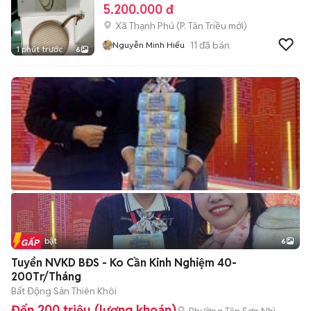
5.200.000 đ
Xã Thạnh Phú
(
P. Tân Triều
mới)
11
đã bán
Nguyễn Minh Hiếu
1 phút trước
6
Tin nổi bật
6
+
2
Tuyển NVKD BĐS - Ko Cần Kinh Nghiệm 40-
200Tr/Tháng
Bất Động Sản Thiên Khôi
Đến 200 triệu (lương khoán)
Phường Tân Sơn Nhì