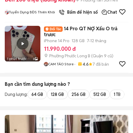
Bấm để hiện số
Chat
Tuyển Dụng BĐS Thiên Khôi
14 Pro QT NỢ Xấu O trả
trươc
iPhone 14 Pro
128 GB
7-12 tháng
11.990.000 đ
Phường Phước Long B (Quận 9 cũ)
1 phút trước
3
4.6
7
đã bán
CAM TÁO Store···
Bạn cần tìm
dung lượng
nào ?
Dung lượng:
64 GB
128 GB
256 GB
512 GB
1 TB
2 