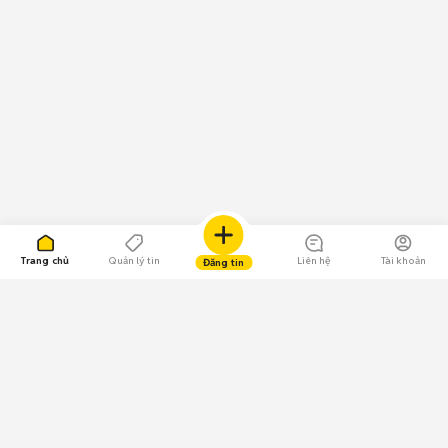
Trang chủ
Quản lý tin
Liên hệ
Tài khoản
Đăng tin
109.000 Bình chọn
Tải ứng dụng Chợ Tốt