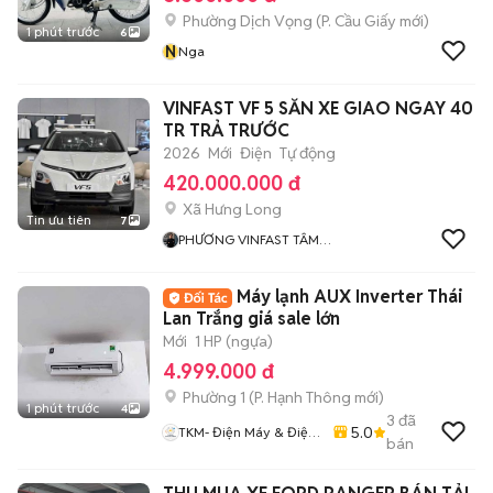
Phường Dịch Vọng
(
P. Cầu Giấy
mới)
1 phút trước
6
N
Nga
VINFAST VF 5 SẴN XE GIAO NGAY 40
TR TRẢ TRƯỚC
2026
Mới
Điện
Tự động
420.000.000 đ
Xã Hưng Long
Tin ưu tiên
7
PHƯƠNG VINFAST TÂM
PHONG
Máy lạnh AUX Inverter Thái
Lan Trắng giá sale lớn
Mới
1 HP (ngựa)
4.999.000 đ
Phường 1
(
P. Hạnh Thông
mới)
1 phút trước
4
3
đã
5.0
TKM- Điện Máy & Điện
bán
Lạnh