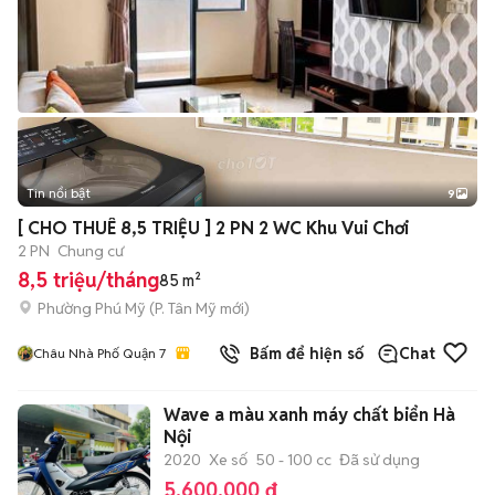
Tin nổi bật
9
+
2
[ CHO THUÊ 8,5 TRIỆU ] 2 PN 2 WC Khu Vui Chơi
2 PN
Chung cư
8,5 triệu/tháng
85 m²
Phường Phú Mỹ
(
P. Tân Mỹ
mới)
Bấm để hiện số
Chat
Châu Nhà Phố Quận 7
Wave a màu xanh máy chất biển Hà
Nội
2020
Xe số
50 - 100 cc
Đã sử dụng
5.600.000 đ