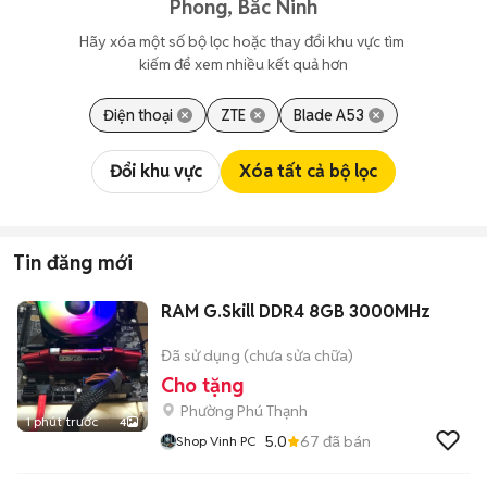
Phong, Bắc Ninh
Hãy xóa một số bộ lọc hoặc thay đổi khu vực tìm 
kiếm để xem nhiều kết quả hơn
Điện thoại
ZTE
Blade A53
Đổi khu vực
Xóa tất cả bộ lọc
Tin đăng mới
RAM G.Skill DDR4 8GB 3000MHz
Đã sử dụng (chưa sửa chữa)
Cho tặng
Phường Phú Thạnh
1 phút trước
4
5.0
67
đã bán
Shop Vinh PC