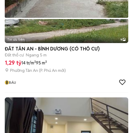
Tin ưu tiên
9
+
2
ĐẤT TÂN AN - BÌNH DƯƠNG (CÓ THỔ CƯ)
Đất thổ cư
Ngang 5 m
1,29 tỷ
14 tr/m²
95 m²
Phường Tân An
(
P. Phú An
mới)
B
BÁU