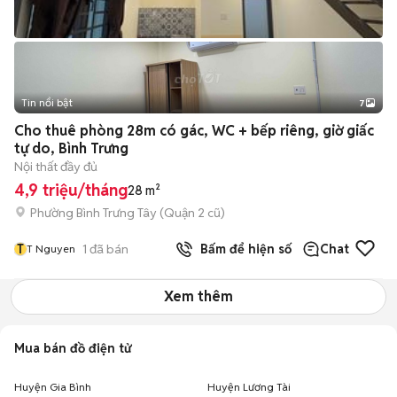
Tin nổi bật
7
+
2
Cho thuê phòng 28m có gác, WC + bếp riêng, giờ giấc
tự do, Bình Trưng
Nội thất đầy đủ
4,9 triệu/tháng
28 m²
Phường Bình Trưng Tây (Quận 2 cũ)
T
1
đã bán
Bấm để hiện số
Chat
T Nguyen
Xem thêm
Mua bán đồ điện tử
Huyện Gia Bình
Huyện Lương Tài