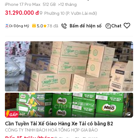
iPhone 17 Pro Max
512 GB
>12 tháng
31.290.000 đ
Phường 10
(
P. Vườn Lài
mới)
5.0
78
đã bán
Bấm để hiện số
Chat
Di Động Mỹ
Tin nổi bật
3
Cần Tuyền Tài Xế Giao Hàng Xe Tải có bằng B2
CÔNG TY TNHH BÁCH HOÁ TỔNG HỢP GIA BẢO