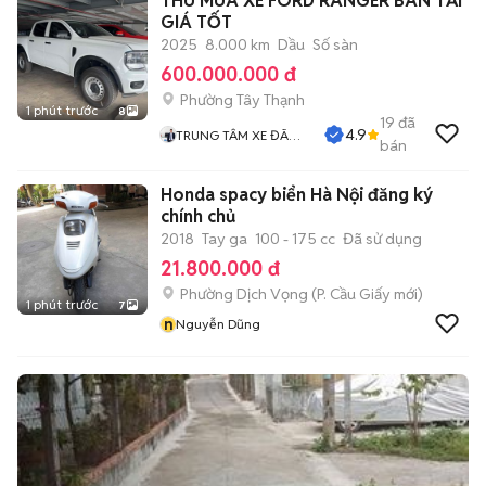
THU MUA XE FORD RANGER BÁN TẢI
GIÁ TỐT
2025
8.000 km
Dầu
Số sàn
600.000.000 đ
Phường Tây Thạnh
1 phút trước
8
19
đã
4.9
TRUNG TÂM XE ĐÃ
bán
QUA SỬ DỤNG
Honda spacy biển Hà Nội đăng ký
chính chủ
2018
Tay ga
100 - 175 cc
Đã sử dụng
21.800.000 đ
Phường Dịch Vọng
(
P. Cầu Giấy
mới)
1 phút trước
7
n
Nguyễn Dũng