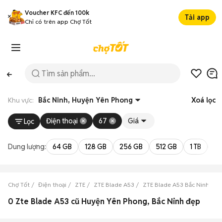
Voucher KFC đến 100k
Tải app
Chỉ có trên app Chợ Tốt
Khu vực:
Bắc Ninh, Huyện Yên Phong
Xoá lọc
Điện thoại
67
Giá
Lọc
Dung lượng:
64 GB
128 GB
256 GB
512 GB
1 TB
2 
Chợ Tốt
Điện thoại
ZTE
ZTE Blade A53
ZTE Blade A53 Bắc Ninh
Z
0 Zte Blade A53 cũ Huyện Yên Phong, Bắc Ninh đẹp