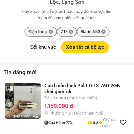
Lộc, Lạng Sơn
Hãy xóa một số bộ lọc hoặc thay đổi khu vực tìm 
kiếm để xem nhiều kết quả hơn
Điện thoại
ZTE
Blade A53
Đổi khu vực
Xóa tất cả bộ lọc
Tin đăng mới
Card màn hình Palit GTX 760 2GB
chơi gam ok
Đã sử dụng (chưa sửa chữa)
1.150.000 đ
Phường 4
(
P. Đức Nhuận
mới)
30 giây trước
4
927
đã
4.8
Cửa Hàng 770
bán
Nguyễn Kiệm F4 Phú
Nhuận