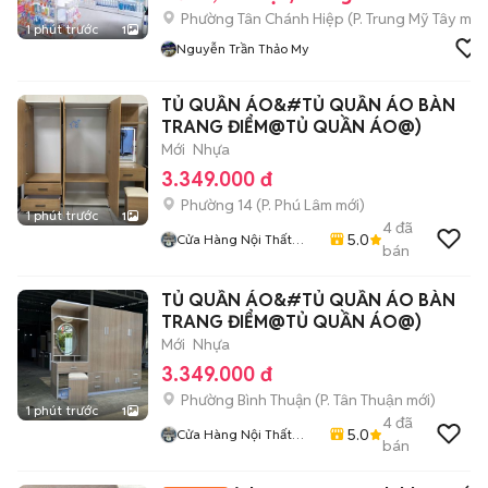
Phường Tân Chánh Hiệp
(
P. Trung Mỹ Tây
mới
1 phút trước
1
Nguyễn Trần Thảo My
TỦ QUẦN ÁO&#TỦ QUẦN ÁO BÀN
TRANG ĐIỂM@TỦ QUẦN ÁO@)
Mới
Nhựa
3.349.000 đ
Phường 14
(
P. Phú Lâm
mới)
1 phút trước
1
4
đã
5.0
Cửa Hàng Nội Thất
bán
Lâm Gia
TỦ QUẦN ÁO&#TỦ QUẦN ÁO BÀN
TRANG ĐIỂM@TỦ QUẦN ÁO@)
Mới
Nhựa
3.349.000 đ
Phường Bình Thuận
(
P. Tân Thuận
mới)
1 phút trước
1
4
đã
5.0
Cửa Hàng Nội Thất
bán
Lâm Gia