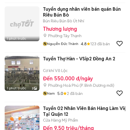
Tuyển dụng nhân viên bán quán Bún
Riêu Bún Bò
Bún Riêu Bún Bò Út Nhí
Thương lượng
Phường Tây Thạnh
1 phút trước
N
4.8
123
đã bán
Nguyễn Đức Thành
Tuyển Thợ Hàn - VSip2 Đồng An 2
Cơ khí Võ Lộc
Đến 550.000 đ/ngày
Phường Hoà Phú
(
P. Bình Dương
mới)
1 phút trước
2
N
5.0
2
đã bán
Nam
Tuyển 02 Nhân Viên Bán Hàng Làm Việc
Tại Quận 12
Cửa Hàng Mỹ Phẩm
Đến 9,50 triệu/tháng