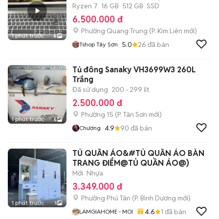
Ryzen 7
16 GB
512 GB
SSD
6.500.000 đ
Phường Quang Trung
(
P. Kim Liên
mới)
1 phút trước
6
5.0
26
đã bán
Tshop Tây Sơn
Tủ đông Sanaky VH3699W3 260L
Trắng
Đã sử dụng
200 - 299 lít
2.500.000 đ
Phường 15
(
P. Tân Sơn
mới)
1 phút trước
5
4.9
90
đã bán
Chương
TỦ QUẦN ÁO&#TỦ QUẦN ÁO BÀN
TRANG ĐIỂM@TỦ QUẦN ÁO@)
Mới
Nhựa
3.349.000 đ
Phường Phú Tân
(
P. Bình Dương
mới)
1 phút trước
1
4.6
1
đã bán
LAMGIAHOME - MOI