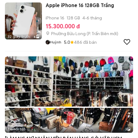
Apple iPhone 16 128GB Trắng
iPhone 16
128 GB
4-6 tháng
15.300.000 đ
Phường Bửu Long
(
P. Trấn Biên
mới)
32 giây trước
6
5.0
486
đã bán
Huỳnh
Tin nổi bật
3