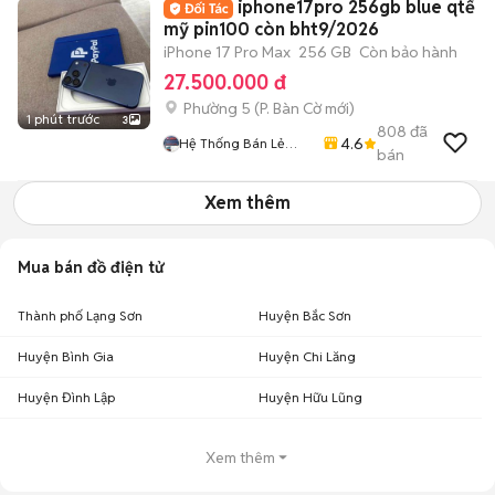
iphone17pro 256gb blue qtế
mỹ pin100 còn bht9/2026
iPhone 17 Pro Max
256 GB
Còn bảo hành
27.500.000 đ
Phường 5
(
P. Bàn Cờ
mới)
1 phút trước
3
808
đã
4.6
Hệ Thống Bán Lẻ
bán
Điện Thoại
SmartPhone Nam Á
Xem thêm
Mua bán đồ điện tử
Thành phố Lạng Sơn
Huyện Bắc Sơn
Huyện Bình Gia
Huyện Chi Lăng
Huyện Đình Lập
Huyện Hữu Lũng
Xem thêm