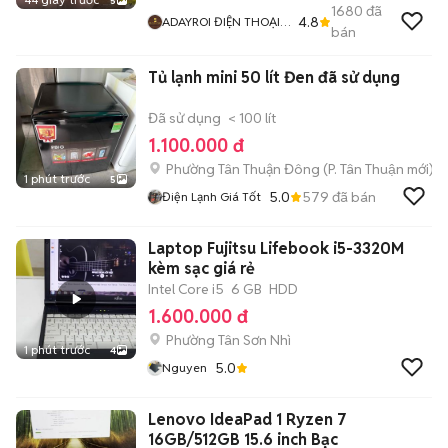
5
1680
đã
4.8
ADAYROI ĐIỆN THOẠI
bán
RUBY
Tủ lạnh mini 50 lít Đen đã sử dụng
Đã sử dụng
< 100 lít
1.100.000 đ
Phường Tân Thuận Đông
(
P. Tân Thuận
mới)
1 phút trước
5
5.0
579
đã bán
Điện Lạnh Giá Tốt
Laptop Fujitsu Lifebook i5-3320M
kèm sạc giá rẻ
Intel Core i5
6 GB
HDD
1.600.000 đ
Phường Tân Sơn Nhì
1 phút trước
4
5.0
Nguyen
Lenovo IdeaPad 1 Ryzen 7
16GB/512GB 15.6 inch Bạc