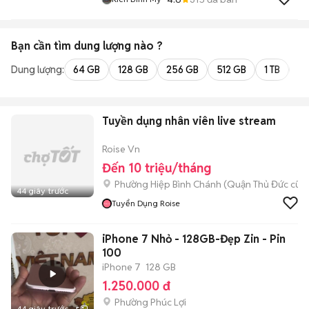
Bạn cần tìm
dung lượng
nào ?
Dung lượng:
64 GB
128 GB
256 GB
512 GB
1 TB
2 
Tuyền dụng nhân viên live stream
Roise Vn
Đến 10 triệu/tháng
Phường Hiệp Bình Chánh (Quận Thủ Đức cũ)
44 giây trước
Tuyển Dụng Roise
iPhone 7 Nhỏ - 128GB-Đẹp Zin - Pin
100
iPhone 7
128 GB
1.250.000 đ
Phường Phúc Lợi
44 giây trước