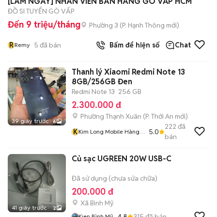
[LÀM NGAY] NHÂN VIÊN BÁN HÀNG GÒ VẤP HCM
ĐỒ SI TUYỂN GÒ VẤP
Đến 9 triệu/tháng
Phường 3
(
P. Hạnh Thông
mới)
R
5
đã bán
Bấm để hiện số
Chat
Remy
Thanh lý Xiaomi Redmi Note 13
8GB/256GB Đen
Redmi Note 13
256 GB
2.300.000 đ
Phường Thạnh Xuân
(
P. Thới An
mới)
39 giây trước
6
222
đã
K
5.0
Kim Long Mobile Hàng
bán
Thanh Lý
Củ sạc UGREEN 20W USB-C
Đã sử dụng (chưa sửa chữa)
200.000 đ
Xã Bình Mỹ
41 giây trước
2
4.8
315
đã bán
Kien Bình Mỹ