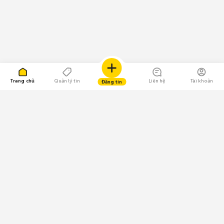
Trang chủ
Quản lý tin
Liên hệ
Tài khoản
Đăng tin
109.000 Bình chọn
Tải ứng dụng Chợ Tốt
Về Chợ Tốt
Quy chế sàn
Chính sách bảo mật
Giải quyết tranh chấp