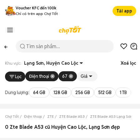
Voucher KFC đến 100k
Tải app
Chỉ có trên app Chợ Tốt
Khu vực:
Lạng Sơn, Huyện Cao Lộc
Xoá lọc
Điện thoại
67
Giá
Lọc
Dung lượng:
64 GB
128 GB
256 GB
512 GB
1 TB
2 
Chợ Tốt
Điện thoại
ZTE
ZTE Blade A53
ZTE Blade A53 Lạng Sơn
Z
0 Zte Blade A53 cũ Huyện Cao Lộc, Lạng Sơn đẹp