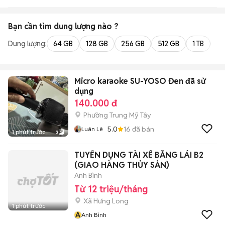
Bạn cần tìm
dung lượng
nào ?
Dung lượng:
64 GB
128 GB
256 GB
512 GB
1 TB
2 
Micro karaoke SU-YOSO Đen đã sử
dụng
140.000 đ
Phường Trung Mỹ Tây
5.0
16
đã bán
Luân Lê
1 phút trước
3
TUYỂN DỤNG TÀI XẾ BẰNG LÁI B2
(GIAO HÀNG THỦY SẢN)
Anh Bình
Từ 12 triệu/tháng
Xã Hưng Long
1 phút trước
A
Anh Bình