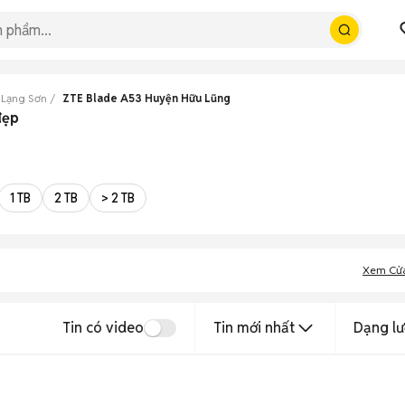
 Lạng Sơn
ZTE Blade A53 Huyện Hữu Lũng
đẹp
1 TB
2 TB
> 2 TB
Xem Cử
Tin có video
Tin mới nhất
Dạng lư