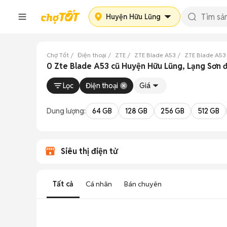
Huyện Hữu Lũng
Chợ Tốt
Điện thoại
ZTE
ZTE Blade A53
ZTE Blade A53
0 Zte Blade A53 cũ Huyện Hữu Lũng, Lạng Sơn 
Lọc
Điện thoại
Giá
Dung lượng:
64 GB
128 GB
256 GB
512 GB
Siêu thị điện tử
Tất cả
Cá nhân
Bán chuyên