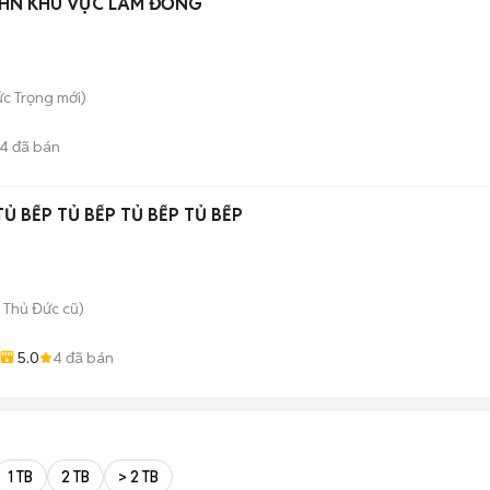
GHN KHU VỰC LÂM ĐỒNG
c Trọng
mới)
4
đã bán
TỦ BẾP TỦ BẾP TỦ BẾP TỦ BẾP
 Thủ Đức cũ)
5.0
4
đã bán
1 TB
2 TB
> 2 TB