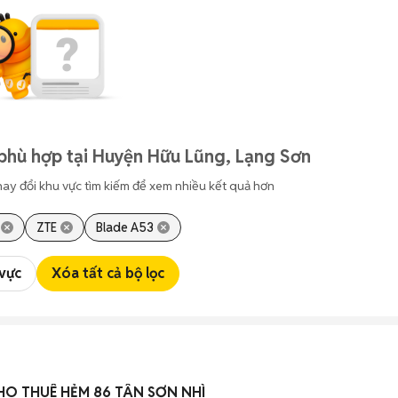
phù hợp tại Huyện Hữu Lũng, Lạng Sơn
hay đổi khu vực tìm kiếm để xem nhiều kết quả hơn
ZTE
Blade A53
 vực
Xóa tất cả bộ lọc
HO THUÊ HẺM 86 TÂN SƠN NHÌ