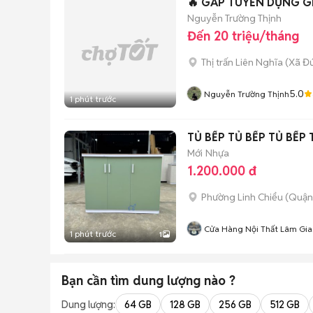
🔥 GẤP TUYỂN DỤNG 
Nguyễn Trường Thịnh
Đến 20 triệu/tháng
Thị trấn Liên Nghĩa
(
Xã Đứ
5.0
Nguyễn Trường Thịnh
1 phút trước
TỦ BẾP TỦ BẾP TỦ BẾP 
Mới
Nhựa
1.200.000 đ
Phường Linh Chiểu (Quận
Cửa Hàng Nội Thất Lâm Gia
1 phút trước
1
Bạn cần tìm
dung lượng
nào ?
Dung lượng:
64 GB
128 GB
256 GB
512 GB