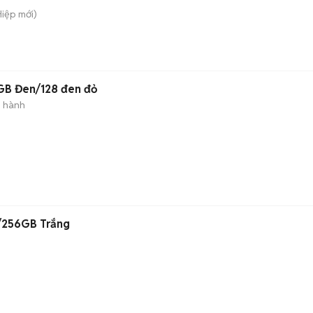
Hiệp
mới)
GB Đen/128 đen đỏ
o hành
n
B/256GB Trắng