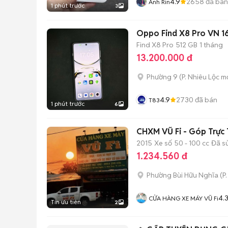
4.9
2658
đã bán
Anh Rin
1 phút trước
3
Oppo Find X8 Pro VN 16/
Find X8 Pro
512 GB
1 tháng
13.200.000 đ
Phường 9
(
P. Nhiêu Lộc
mớ
4.9
2730
đã bán
T83
1 phút trước
6
CHXM VŨ Fi - Góp Trực 
2015
Xe số
50 - 100 cc
Đã s
1.234.560 đ
Phường Bùi Hữu Nghĩa
(
P
4.
CỬA HÀNG XE MÁY VŨ Fi
Tin ưu tiên
2