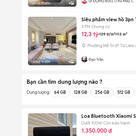
DI ĐỘNG BULL (Thu Máy Cũ 
1 phút trước
4
Góp Ko Cần Trả Trước)
Siêu phẩm view hồ 3pn 
3 PN
Chung cư
12,3 tỷ
109 tr/m²
113 m²
Phường Mễ Trì
(
P. Từ Liêm
Đạo Trần
1 phút trước
4
Bạn cần tìm
dung lượng
nào ?
Dung lượng:
64 GB
128 GB
256 GB
512 GB
Loa Bluetooth Xiaomi 
Dưới 100W
Còn bảo hành
1.350.000 đ