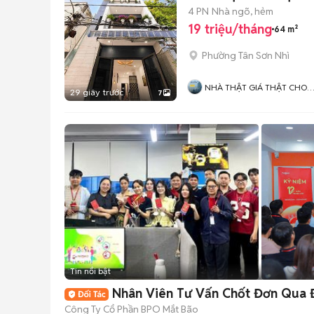
4 PN
Nhà ngõ, hẻm
19 triệu/tháng
64 m²
Phường Tân Sơn Nhì
NHÀ THẬT GIÁ THẬT CHO
29 giây trước
7
THUÊ
Tin nổi bật
Nhân Viên Tư Vấn Chốt Đơn Qua Đ
Công Ty Cổ Phần BPO Mắt Bão