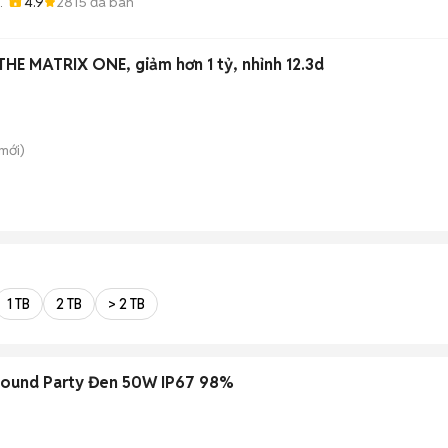
4.9
2815
đã bán
-
THE MATRIX ONE, giảm hơn 1 tỷ, nhỉnh 12.3d
mới)
1 TB
2 TB
> 2 TB
Sound Party Đen 50W IP67 98%