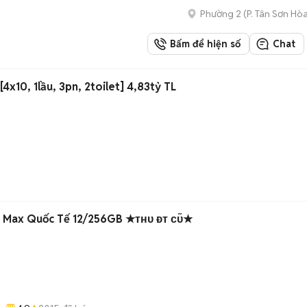
Phường 2
(
P. Tân Sơn Hò
Bấm để hiện số
Chat
4x10, 1lầu, 3pn, 2toilet] 4,83tỷ TL
 Max Quốc Tế 12/256GB ★ᴛʜᴜ ᴆᴛ ᴄᴜ̃★