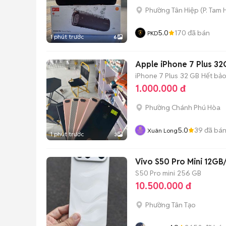
Phường Tân Hiệp
(
P. Tam 
5.0
170
đã bán
PKD
1 phút trước
6
Apple iPhone 7 Plus 32
iPhone 7 Plus
32 GB
Hết bả
1.000.000 đ
Phường Chánh Phú Hòa
5.0
39
đã bá
Xuân Long
1 phút trước
3
Vivo S50 Pro Mini 12G
S50 Pro mini
256 GB
10.500.000 đ
Phường Tân Tạo