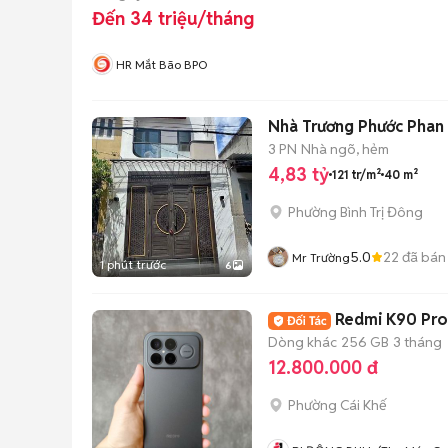
Đến 34 triệu/tháng
HR Mắt Bão BPO
Nhà Trương Phước Phan [
3 PN
Nhà ngõ, hẻm
4,83 tỷ
121 tr/m²
40 m²
Phường Bình Trị Đông
5.0
22
đã bán
Mr Trường
1 phút trước
6
Redmi K90 Pro
Dòng khác
256 GB
3 tháng
12.800.000 đ
Phường Cái Khế