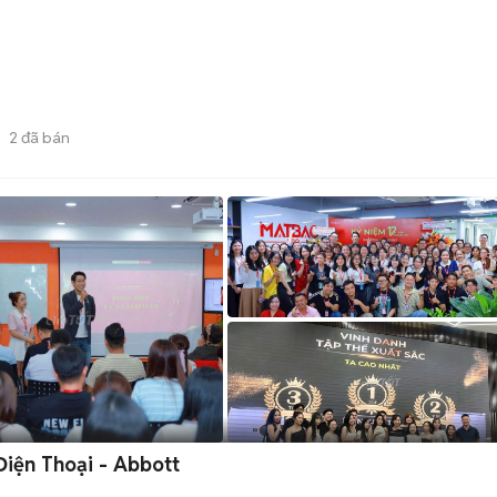
2
đã bán
iện Thoại - Abbott