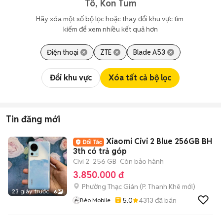
Tô, Kon Tum
Hãy xóa một số bộ lọc hoặc thay đổi khu vực tìm 
kiếm để xem nhiều kết quả hơn
Điện thoại
ZTE
Blade A53
Đổi khu vực
Xóa tất cả bộ lọc
Tin đăng mới
Xiaomi Civi 2 Blue 256GB BH
3th có trả góp
Civi 2
256 GB
Còn bảo hành
3.850.000 đ
Phường Thạc Gián
(
P. Thanh Khê
mới)
23 giây trước
6
5.0
4313
đã bán
Bèo Mobile