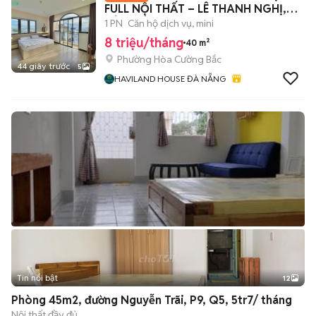
FULL NỘI THẤT – LÊ THANH NGHỊ,
HẢI CHÂU✨
1 PN
Căn hộ dịch vụ, mini
8 triệu/tháng
40 m²
Phường Hòa Cường Bắc
44 giây trước
5
HAVILAND HOUSE ĐÀ NẴNG
Tin nổi bật
12
+
2
Phòng 45m2, đường Nguyễn Trãi, P9, Q5, 5tr7/ tháng
Nội thất đầy đủ