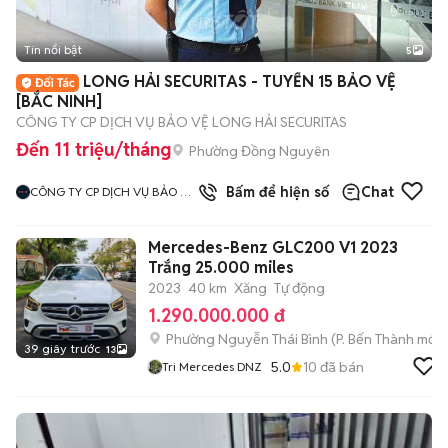
Tin nổi bật
5
LONG HẢI SECURITAS - TUYỂN 15 BẢO VỆ
[BẮC NINH]
CÔNG TY CP DỊCH VỤ BẢO VỆ LONG HẢI SECURITAS
Đến 11 triệu/tháng
Phường Đồng Nguyên
Bấm để hiện số
Chat
CÔNG TY CP DỊCH VỤ BẢO VỆ
LONG HẢI SECURITAS CHI
NHÁNH HÀ NỘI
Mercedes-Benz GLC200 V1 2023
Trắng 25.000 miles
2023
40 km
Xăng
Tự động
1.290.000.000 đ
Phường Nguyễn Thái Bình
(
P. Bến Thành
mới)
39 giây trước
13
5.0
10
đã bán
Tri Mercedes DNZ