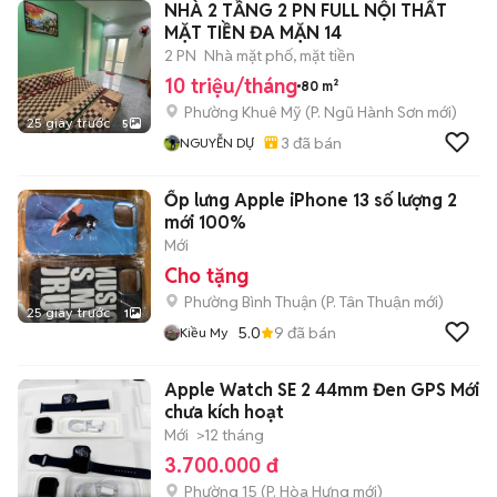
NHÀ 2 TẦNG 2 PN FULL NỘI THẤT
MẶT TIỀN ĐA MẶN 14
2 PN
Nhà mặt phố, mặt tiền
10 triệu/tháng
80 m²
Phường Khuê Mỹ
(
P. Ngũ Hành Sơn
mới)
25 giây trước
5
3
đã bán
NGUYỄN DỰ
Ốp lưng Apple iPhone 13 số lượng 2
mới 100%
Mới
Cho tặng
Phường Bình Thuận
(
P. Tân Thuận
mới)
25 giây trước
1
5.0
9
đã bán
Kiều My
Apple Watch SE 2 44mm Đen GPS Mới
chưa kích hoạt
Mới
>12 tháng
3.700.000 đ
Phường 15
(
P. Hòa Hưng
mới)