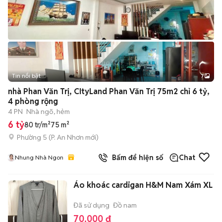
Tin nổi bật
7
+
2
nhà Phan Văn Trị, CItyLand Phan Văn Trị 75m2 chỉ 6 tỷ,
4 phòng rộng
4 PN
Nhà ngõ, hẻm
6 tỷ
80 tr/m²
75 m²
Phường 5
(
P. An Nhơn
mới)
Bấm để hiện số
Chat
Nhung Nhà Ngon
Áo khoác cardigan H&M Nam Xám XL
Đã sử dụng
Đồ nam
70.000 đ