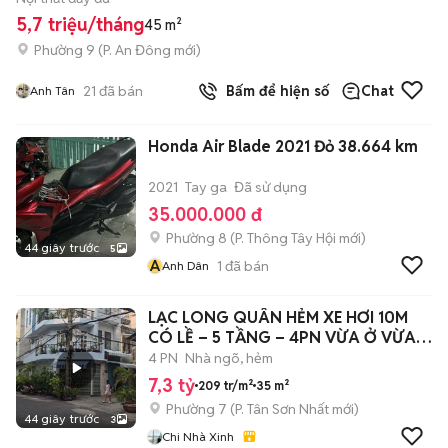
5,7 triệu/tháng
45 m²
Phường 9
(
P. An Đông
mới)
21
đã bán
Bấm để hiện số
Chat
Anh Tân
Honda Air Blade 2021 Đỏ 38.664 km
2021
Tay ga
Đã sử dụng
35.000.000 đ
Phường 8
(
P. Thông Tây Hội
mới)
44 giây trước
5
A
1
đã bán
Anh Dân
LẠC LONG QUÂN HẺM XE HƠI 10M
CÓ LỀ – 5 TẦNG – 4PN VỪA Ở VỪA
KINH DOANH
4 PN
Nhà ngõ, hẻm
7,3 tỷ
209 tr/m²
35 m²
Phường 7
(
P. Tân Sơn Nhất
mới)
44 giây trước
3
Chi Nhà Xinh