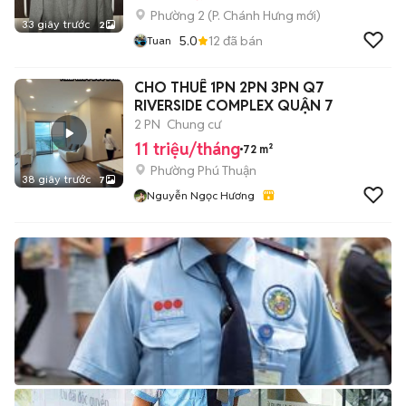
Phường 2
(
P. Chánh Hưng
mới)
33 giây trước
2
5.0
12
đã bán
Tuan
CHO THUÊ 1PN 2PN 3PN Q7
RIVERSIDE COMPLEX QUẬN 7
2 PN
Chung cư
11 triệu/tháng
72 m²
Phường Phú Thuận
38 giây trước
7
Nguyễn Ngọc Hương