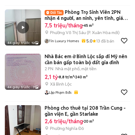
Phòng Trọ Sinh Viên 2PN
nhận 4 người, an ninh, yên tĩnh, giáp
quận 1
7,5 triệu/tháng
45 m²
Phường Võ Thị Sáu
(
P. Xuân Hòa
mới)
5.0
13
đã bán
Tín Luxury Homes
44 giây trước
12
Nhà Bác em ở Bình Lộc sắp đi Mỹ nên
cần bán gấp toàn bộ đất gia đình
2 PN
Nhà mặt phố, mặt tiền
2,1 tỷ
8,8 tr/m²
240 m²
Xã Bình Lộc
44 giây trước
7
Lập Phạm Bđs
Phòng cho thuê tại 208 Trần Cung -
gần viện E, gần Starlake
2,6 triệu/tháng
20 m²
Phường Nghĩa Đô