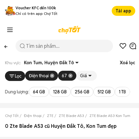
Voucher KFC đến 100k
Tải app
Chỉ có trên app Chợ Tốt
Khu vực:
Kon Tum, Huyện Đắk Tô
Xoá lọc
Điện thoại
67
Giá
Lọc
Dung lượng:
64 GB
128 GB
256 GB
512 GB
1 TB
2 
Chợ Tốt
Điện thoại
ZTE
ZTE Blade A53
ZTE Blade A53 Kon Tum
Z
0 Zte Blade A53 cũ Huyện Đắk Tô, Kon Tum đẹp