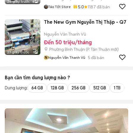
26 giây trước
6
5.0
1187
đã bán
Táo Tốt Store
The New Gym Nguyễn Thị Thập - Q7
Nguyễn Văn Thanh Vũ
Đến 50 triệu/tháng
Phường Bình Thuận
(
P. Tân Thuận
mới)
27 giây trước
1
N
5
đã bán
Nguyễn Văn Thanh Vũ
Bạn cần tìm
dung lượng
nào ?
Dung lượng:
64 GB
128 GB
256 GB
512 GB
1 TB
2 