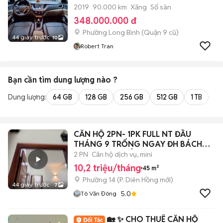
2019
90.000 km
Xăng
Số sàn
348.000.000 đ
Phường Long Bình (Quận 9 cũ)
44 giây trước
10
Robert Tran
Bạn cần tìm
dung lượng
nào ?
Dung lượng:
64 GB
128 GB
256 GB
512 GB
1 TB
2 
CĂN HỘ 2PN- 1PK FULL NT ĐẦU
THÁNG 9 TRỐNG NGAY ĐH BÁCH
KHOA- KINH TẾ
2 PN
Căn hộ dịch vụ, mini
10,2 triệu/tháng
45 m²
Phường 14
(
P. Diên Hồng
mới)
44 giây trước
7
5.0
Tô Văn Đông
🏡 ✨ CHO THUÊ CĂN HỘ