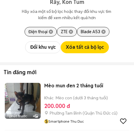
Rẫy, Kon Tum
Hãy xóa một số bộ lọc hoặc thay đổi khu vực tìm 
kiếm để xem nhiều kết quả hơn
Điện thoại
ZTE
Blade A53
Đổi khu vực
Xóa tất cả bộ lọc
Tin đăng mới
Mèo mun đen 2 tháng tuổi
Khác
Mèo con (dưới 3 tháng tuổi)
200.000 đ
Phường Tam Bình (Quận Thủ Đức cũ)
1 phút trước
4
S
Smartphone Thu Duc