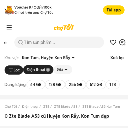
Voucher KFC đến 100k
Tải app
Chỉ có trên app Chợ Tốt
Khu vực:
Kon Tum, Huyện Kon Rẫy
Xoá lọc
Điện thoại
Giá
Lọc
Dung lượng:
64 GB
128 GB
256 GB
512 GB
1 TB
2 
Chợ Tốt
Điện thoại
ZTE
ZTE Blade A53
ZTE Blade A53 Kon Tum
Z
0 Zte Blade A53 cũ Huyện Kon Rẫy, Kon Tum đẹp