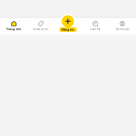
Trang chủ
Quản lý tin
Liên hệ
Tài khoản
Đăng tin
109.000 Bình chọn
Tải ứng dụng Chợ Tốt
Về Chợ Tốt
Quy chế sàn
Chính sách bảo mật
Giải quyết tranh chấp
CÔNG TY TNHH CHỢ TỐT - Người đại diện theo pháp luật:
Nguyễn Trọng Tấn; GPDKKD: 0312120782 do Sở KH & ĐT TP.HCM cấp ngày
11/01/2013;
GPMXH: 185/GP-BTTTT do Bộ Thông tin và Truyền thông