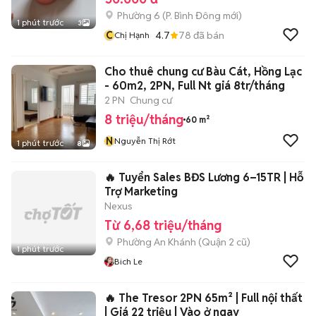
Phường 6
(
P. Bình Đông
mới)
1 phút trước
3
C
4.7
78
đã bán
Chị Hạnh
Cho thuê chung cư Bàu Cát, Hồng Lạc
- 60m2, 2PN, Full Nt giá 8tr/tháng
2 PN
Chung cư
8 triệu/tháng
60 m²
N
Nguyễn Thị Rớt
1 phút trước
8
🔥 Tuyển Sales BĐS Lương 6–15TR | Hỗ
Trợ Marketing
Nexus
Từ 6,68 triệu/tháng
Phường An Khánh (Quận 2 cũ)
1 phút trước
Bich Le
🔥 The Tresor 2PN 65m² | Full nội thất
| Giá 22 triệu | Vào ở ngay