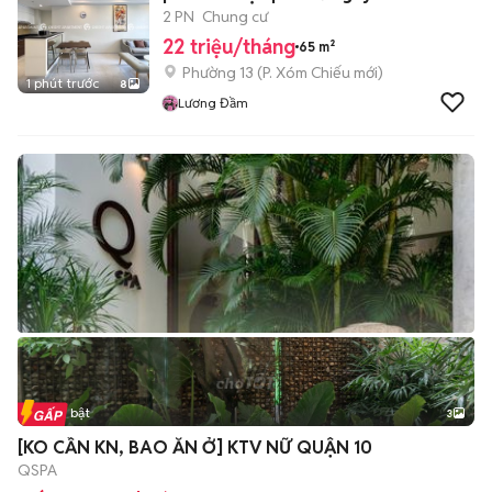
2 PN
Chung cư
22 triệu/tháng
65 m²
Phường 13
(
P. Xóm Chiếu
mới)
1 phút trước
8
Lương Đầm
Tin nổi bật
3
[KO CẦN KN, BAO ĂN Ở] KTV NỮ QUẬN 10
QSPA