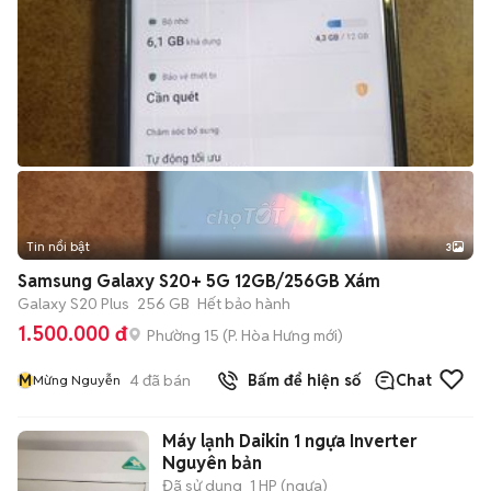
Tin nổi bật
3
Samsung Galaxy S20+ 5G 12GB/256GB Xám
Galaxy S20 Plus
256 GB
Hết bảo hành
1.500.000 đ
Phường 15
(
P. Hòa Hưng
mới)
M
4
đã bán
Bấm để hiện số
Chat
Mừng Nguyễn
Máy lạnh Daikin 1 ngựa Inverter
Nguyên bản
Đã sử dụng
1 HP (ngựa)