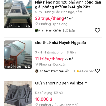
Nhà riêng ngõ 120 phố định công gần
giải phóng dt70m2x4t giá 23tr
5 PN
Hướng Bắc
Nhà ngõ, hẻm
23 triệu/tháng
70 m²
Phường Định Công
1 phút trước
9
1
đã bán
Phạm Minh Chính
cho thuê nhà Huỳnh Ngọc đủ
3 PN
Nhà mặt phố, mặt tiền
11 triệu/tháng
100 m²
Phường Hòa Xuân
1 phút trước
10
5.0
44
đã bán
Thế Nam Phạm Nguyễn
Quần short nữ Đen Vải size M
Đã sử dụng
Đồ nữ
10.000 đ
Phường 7
(
P. Gia Định
mới)