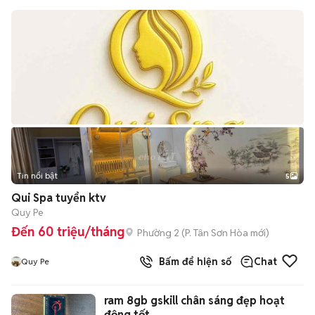
Tin nổi bật
5
Qui Spa tuyển ktv
Quy Pe
Đến 60 triệu/tháng
Phường 2
(
P. Tân Sơn Hòa
mới)
Bấm để hiện số
Chat
Quy Pe
ram 8gb gskill chân sáng đẹp hoạt
động tốt