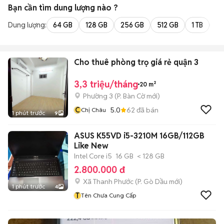
Bạn cần tìm
dung lượng
nào ?
Dung lượng:
64 GB
128 GB
256 GB
512 GB
1 TB
2 
Cho thuê phòng trọ giá rẻ quận 3
3,3 triệu/tháng
20 m²
Phường 3
(
P. Bàn Cờ
mới)
C
5.0
62
đã bán
Chị Châu
1 phút trước
9
ASUS K55VD i5-3210M 16GB/112GB
Like New
Intel Core i5
16 GB
< 128 GB
2.800.000 đ
Xã Thanh Phước
(
P. Gò Dầu
mới)
1 phút trước
4
T
Tên Chưa Cung Cấp