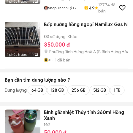
1 phút trước
2
12774
đã
4.9
Shop Thanh Lý Giá
bán
Rẻ 1905
Bếp nướng hồng ngoại Namilux Gas Nâu
Đã sử dụng
Khác
350.000 đ
Phường Bình Hưng Hoà A
(
P. Bình Hưng Hòa
m
1 phút trước
1
X
1
đã bán
Xu
Bạn cần tìm
dung lượng
nào ?
Dung lượng:
64 GB
128 GB
256 GB
512 GB
1 TB
2 
Bình giữ nhiệt Thủy tinh 360ml Hồng
Xanh
Mới
50.000 đ