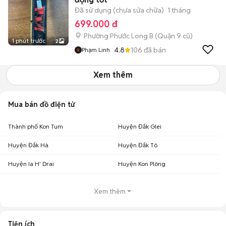
Đã sử dụng (chưa sửa chữa)
1 tháng
699.000 đ
Phường Phước Long B (Quận 9 cũ)
1 phút trước
2
4.8
106
đã bán
Phạm Linh
Xem thêm
Mua bán đồ điện tử
Thành phố Kon Tum
Huyện Đắk Glei
Huyện Đắk Hà
Huyện Đắk Tô
Huyện Ia H' Drai
Huyện Kon Plông
Xem thêm
Tiện ích