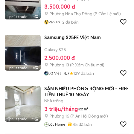
3.500.000 đ
Phường Hòa Thọ Đông
(
P. Cẩm Lệ
mới)
1 phút trước
1
V
2
đã bán
Văn Trí
Samsung S25FE Việt Nam
Galaxy S25
2.500.000 đ
Phường 13
(
P. Xóm Chiếu
mới)
1 phút trước
3
4.7
129
đã bán
LQ Việt
SẴN NHIỀU PHÒNG RỘNG MỚI - FREE
TIỀN THUÊ 10 NGÀY
Nhà trống
3 triệu/tháng
22 m²
Phường 16
(
P. An Hội Đông
mới)
1 phút trước
11
45
đã bán
Lộc Home