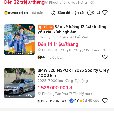
Đến 22 triệu/tháng
Phường 12
(
P. Hòa Hưng
mới)
T
1
đã bán
Bấm để hiện số
Chat
Trương Thị Thi
Bảo vệ lương 12-14tr không
yêu cầu kinh nghiệm
Công ty CPDV bảo vệ Nhất Việt
Đến 14 triệu/tháng
Phường Khương Thượng
(
P. Kim Liên
mới)
1 phút trước
2
M
13
đã bán
Mai
BMW 320 MSPORT 2025 Sporty Grey
7.000 km
2025
7.000 km
Xăng
Tự động
1.539.000.000 đ
Phường Tân Phú
(
P. Tân Mỹ
mới)
1 phút trước
20
5.0
94
đã bán
DNZ - Phố Xe Lướt