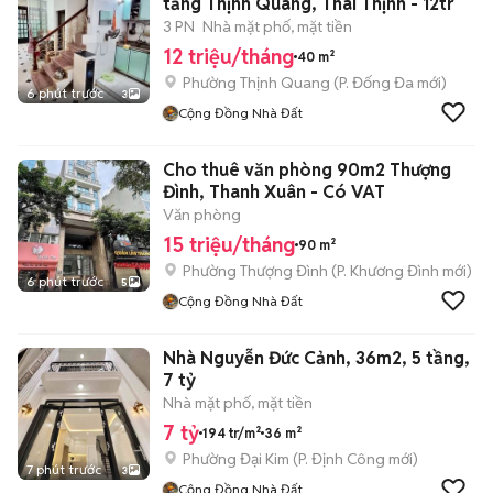
tầng Thịnh Quang, Thái Thịnh - 12tr
3 PN
Nhà mặt phố, mặt tiền
12 triệu/tháng
40 m²
Phường Thịnh Quang
(
P. Đống Đa
mới)
6 phút trước
3
Cộng Đồng Nhà Đất
Cho thuê văn phòng 90m2 Thượng
Đình, Thanh Xuân - Có VAT
Văn phòng
15 triệu/tháng
90 m²
Phường Thượng Đình
(
P. Khương Đình
mới)
6 phút trước
5
Cộng Đồng Nhà Đất
Nhà Nguyễn Đức Cảnh, 36m2, 5 tầng,
7 tỷ
Nhà mặt phố, mặt tiền
7 tỷ
194 tr/m²
36 m²
Phường Đại Kim
(
P. Định Công
mới)
7 phút trước
3
Cộng Đồng Nhà Đất