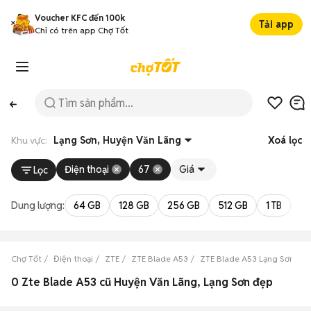
Voucher KFC đến 100k
Tải app
Chỉ có trên app Chợ Tốt
Khu vực:
Lạng Sơn, Huyện Văn Lãng
Xoá lọc
Điện thoại
67
Giá
Lọc
Dung lượng:
64 GB
128 GB
256 GB
512 GB
1 TB
2 
Chợ Tốt
Điện thoại
ZTE
ZTE Blade A53
ZTE Blade A53 Lạng Sơn
Z
0 Zte Blade A53 cũ Huyện Văn Lãng, Lạng Sơn đẹp