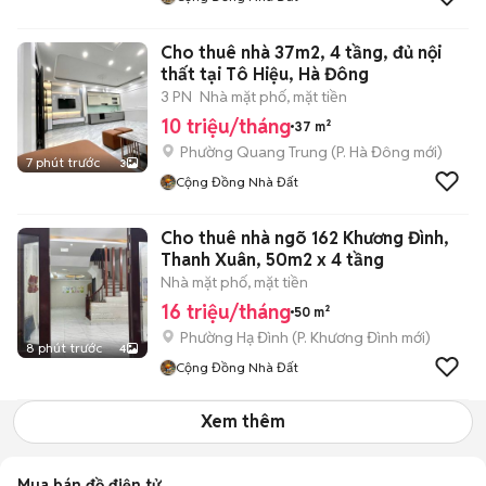
Cho thuê nhà 37m2, 4 tầng, đủ nội
thất tại Tô Hiệu, Hà Đông
3 PN
Nhà mặt phố, mặt tiền
10 triệu/tháng
37 m²
Phường Quang Trung
(
P. Hà Đông
mới)
7 phút trước
3
Cộng Đồng Nhà Đất
Cho thuê nhà ngõ 162 Khương Đình,
Thanh Xuân, 50m2 x 4 tầng
Nhà mặt phố, mặt tiền
16 triệu/tháng
50 m²
Phường Hạ Đình
(
P. Khương Đình
mới)
8 phút trước
4
Cộng Đồng Nhà Đất
Xem thêm
Mua bán đồ điện tử