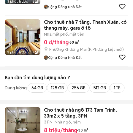
3 phút trước
5
Cộng Đồng Nhà Đất
Cho thuê nhà 7 tầng, Thanh Xuân, có
thang máy, gara ô tô
Nhà mặt phố, mặt tiền
0 đ/tháng
50 m²
Phường Khương Mai
(
P. Phương Liệt
mới)
3 phút trước
4
Cộng Đồng Nhà Đất
Bạn cần tìm
dung lượng
nào ?
Dung lượng:
64 GB
128 GB
256 GB
512 GB
1 TB
2 
Cho thuê nhà ngõ 173 Tam Trinh,
33m2 x 5 tầng, 3PN
3 PN
Nhà ngõ, hẻm
8 triệu/tháng
33 m²