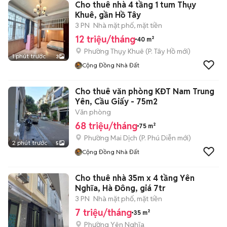
Cho thuê nhà 4 tầng 1 tum Thụy
Khuê, gần Hồ Tây
3 PN
Nhà mặt phố, mặt tiền
12 triệu/tháng
40 m²
Phường Thụy Khuê
(
P. Tây Hồ
mới)
1 phút trước
3
Cộng Đồng Nhà Đất
Cho thuê văn phòng KĐT Nam Trung
Yên, Cầu Giấy - 75m2
Văn phòng
68 triệu/tháng
75 m²
Phường Mai Dịch
(
P. Phú Diễn
mới)
2 phút trước
5
Cộng Đồng Nhà Đất
Cho thuê nhà 35m x 4 tầng Yên
Nghĩa, Hà Đông, giá 7tr
3 PN
Nhà mặt phố, mặt tiền
7 triệu/tháng
35 m²
Phường Yên Nghĩa