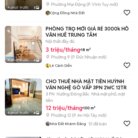
Phường Mai Động
(
P. Vĩnh Tuy
mới)
4 phút trước
5
Cộng Đồng Nhà Đất
PHÒNG TRỌ MỚI GIÁ RẺ 3000k HỒ
VĂN HUÊ TRUNG TÂM
Nội thất đầy đủ
3 triệu/tháng
18 m²
Phường 9
(
P. Đức Nhuận
mới)
4 phút trước
5
L
Lê Cảnh Diễn
CHO THUÊ NHÀ MẶT TIỀN HUỲNH
VĂN NGHỆ GÒ VẤP 3PN 2WC 12TR
3 PN
Hướng Đông Bắc
Nhà mặt phố, mặt
tiền
12 triệu/tháng
100 m²
4 phút trước
8
Phường 12
(
P. An Hội Tây
mới)
51
đã bán
Nhà Đất Khánh Đăng