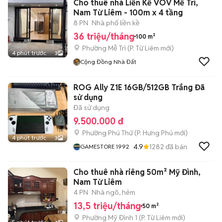
Cho thuê nhà Liền Kề VOV Mễ Trì,
Nam Từ Liêm - 100m x 4 tầng
8 PN
Nhà phố liền kề
36 triệu/tháng
100 m²
Phường Mễ Trì
(
P. Từ Liêm
mới)
4 phút trước
3
Cộng Đồng Nhà Đất
ROG Ally Z1E 16GB/512GB Trắng Đã
sử dụng
Đã sử dụng
9.500.000 đ
Phường Phú Thứ
(
P. Hưng Phú
mới)
4 phút trước
3
4.9
1282
đã bán
GAMESTORE 1992
Cho thuê nhà riêng 50m² Mỹ Đình,
Nam Từ Liêm
4 PN
Nhà ngõ, hẻm
13,5 triệu/tháng
50 m²
Phường Mỹ Đình 1
(
P. Từ Liêm
mới)