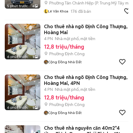
Phường Tân Chánh Hiệp
(
P. Trung Mỹ Tây
mới
5 phút trước
6
L
176
đã bán
Lê Văn Khoa
Cho thuê nhà ngõ Định Công Thượng,
Hoàng Mai
4 PN
Nhà mặt phố, mặt tiền
12,8 triệu/tháng
Phường Định Công
6 phút trước
5
Cộng Đồng Nhà Đất
Cho thuê nhà ngõ Định Công Thượng,
Hoàng Mai, 4PN
4 PN
Nhà mặt phố, mặt tiền
12,8 triệu/tháng
Phường Định Công
6 phút trước
5
Cộng Đồng Nhà Đất
Cho thuê nhà nguyên căn 40m2*4