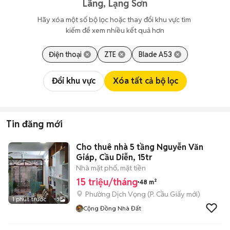
Lãng, Lạng Sơn
Hãy xóa một số bộ lọc hoặc thay đổi khu vực tìm 
kiếm để xem nhiều kết quả hơn
Điện thoại
ZTE
Blade A53
Đổi khu vực
Xóa tất cả bộ lọc
Tin đăng mới
Cho thuê nhà 5 tầng Nguyễn Văn
Giáp, Cầu Diễn, 15tr
Nhà mặt phố, mặt tiền
15 triệu/tháng
48 m²
Phường Dịch Vọng
(
P. Cầu Giấy
mới)
1 phút trước
3
Cộng Đồng Nhà Đất