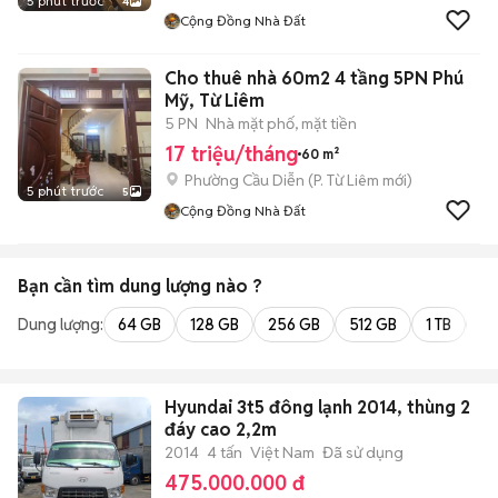
5 phút trước
4
Cộng Đồng Nhà Đất
Cho thuê nhà 60m2 4 tầng 5PN Phú
Mỹ, Từ Liêm
5 PN
Nhà mặt phố, mặt tiền
17 triệu/tháng
60 m²
Phường Cầu Diễn
(
P. Từ Liêm
mới)
5 phút trước
5
Cộng Đồng Nhà Đất
Bạn cần tìm
dung lượng
nào ?
Dung lượng:
64 GB
128 GB
256 GB
512 GB
1 TB
2 
Hyundai 3t5 đông lạnh 2014, thùng 2
đáy cao 2,2m
2014
4 tấn
Việt Nam
Đã sử dụng
475.000.000 đ