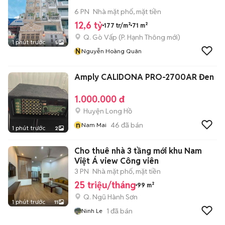
6 PN
Nhà mặt phố, mặt tiền
12,6 tỷ
177 tr/m²
71 m²
Q. Gò Vấp
(
P. Hạnh Thông
mới)
1 phút trước
5
N
Nguyễn Hoàng Quân
Amply CALIDONA PRO-2700AR Đen
1.000.000 đ
Huyện Long Hồ
n
46
đã bán
Nam Mai
1 phút trước
2
Cho thuê nhà 3 tầng mới khu Nam
Việt Á view Công viên
3 PN
Nhà mặt phố, mặt tiền
25 triệu/tháng
99 m²
Q. Ngũ Hành Sơn
1 phút trước
11
1
đã bán
Ninh Le