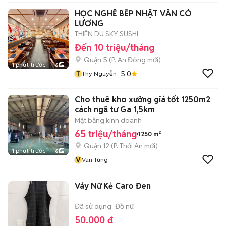
HỌC NGHỀ BẾP NHẬT VẪN CÓ
LƯƠNG
THIÊN DU SKY SUSHI
Đến 10 triệu/tháng
Quận 5
(
P. An Đông
mới)
1 phút trước
6
T
5.0
Thy Nguyễn
Cho thuê kho xưởng giá tốt 1250m2
cách ngã tư Ga 1,5km
Mặt bằng kinh doanh
65 triệu/tháng
1250 m²
Quận 12
(
P. Thới An
mới)
1 phút trước
6
V
Van Tùng
Váy Nữ Kẻ Caro Đen
Đã sử dụng
Đồ nữ
50.000 đ