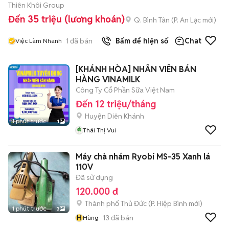
Thiên Khôi Group
Đến 35 triệu (lương khoán)
Q. Bình Tân
(
P. An Lạc
mới)
1
đã bán
Bấm để hiện số
Chat
Việc Làm Nhanh
[KHÁNH HÒA] NHÂN VIÊN BÁN
HÀNG VINAMILK
Công Ty Cổ Phần Sữa Việt Nam
Đến 12 triệu/tháng
Huyện Diên Khánh
1 phút trước
1
Thái Thị Vui
Máy chà nhám Ryobi MS-35 Xanh lá
110V
Đã sử dụng
120.000 đ
Thành phố Thủ Đức
(
P. Hiệp Bình
mới)
1 phút trước
3
H
13
đã bán
Hùng