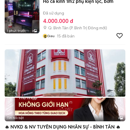
Hồ cá kính 1m2 phụ kiện lọc, bơm
Đã sử dụng
4.000.000 đ
Q. Bình Tân
(
P. Bình Trị Đông
mới)
1 phút trước
3
g
15
đã bán
Giau
Tin nổi bật
3
🔥 NVKD & NV TUYỂN DỤNG NHÂN SỰ - BÌNH TÂN 🔥