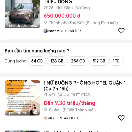
TRIỆU ĐỒNG
2026
Mới
Điện
Tự động
650.000.000 đ
Thành phố Thủ Đức
(
P. Long Bình
mới)
1 phút trước
10
Vinfast VFX Thủ Đức
Bạn cần tìm
dung lượng
nào ?
Dung lượng:
64 GB
128 GB
256 GB
512 GB
1 TB
2 
1 NỮ BUỒNG PHÒNG HOTEL QUẬN 1
(Ca 7h-15h)
KHÁCH SẠN VIOLET STAR
Đến 9,30 triệu/tháng
Quận 1
(
P. Bến Thành
mới)
1 phút trước
1
VIOLET STAR HOSTEL