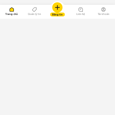
Trang chủ
Quản lý tin
Liên hệ
Tài khoản
Đăng tin
109.000 Bình chọn
Tải ứng dụng Chợ Tốt
Về Chợ Tốt
Quy chế sàn
Chính sách bảo mật
Giải quyết tranh chấp
CÔNG TY TNHH CHỢ TỐT - Người đại diện theo pháp luật:
Nguyễn Trọng Tấn; GPDKKD: 0312120782 do Sở KH & ĐT TP.HCM cấp ngày
11/01/2013;
GPMXH: 185/GP-BTTTT do Bộ Thông tin và Truyền thông
cấp ngày 09/07/2024 - Chịu trách nhiệm
nội dung: Trần Hoàng Ly.
Chính sách sử dụng