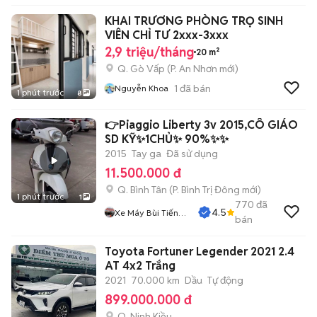
KHAI TRƯƠNG PHÒNG TRỌ SINH
VIÊN CHỈ TƯ 2xxx-3xxx
2,9 triệu/tháng
20 m²
Q. Gò Vấp
(
P. An Nhơn
mới)
1
đã bán
Nguyễn Khoa
1 phút trước
8
👉Piaggio Liberty 3v 2015,CÔ GIÁO
SD KỸ✨1CHỦ✨ 90%✨✨
2015
Tay ga
Đã sử dụng
11.500.000 đ
Q. Bình Tân
(
P. Bình Trị Đông
mới)
1 phút trước
1
770
đã
4.5
Xe Máy Bùi Tiến
bán
Dũng
Toyota Fortuner Legender 2021 2.4
AT 4x2 Trắng
2021
70.000 km
Dầu
Tự động
899.000.000 đ
Q. Ninh Kiều