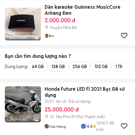
Dàn karaoke Guinness MusicCore
Arirang Đen
2.000.000 đ
Huyện Nhà Bè
B
Bin
1 phút trước
5
Bạn cần tìm
dung lượng
nào ?
Dung lượng:
64 GB
128 GB
256 GB
512 GB
1 TB
2 
Honda Future LED Fi 2021 Bạc Đã sử
dụng
2021
Xe số
Đã sử dụng
25.000.000 đ
Q. Tân Phú
(
P. Phú Thạnh
mới)
1 phút trước
6
12367
đã
4.6
Cửa Hàng
bán
Tuanduy