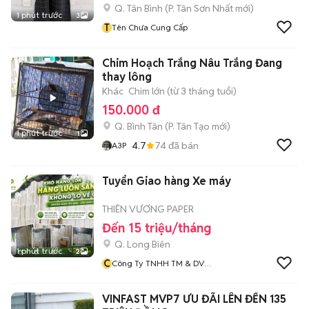
Q. Tân Bình
(
P. Tân Sơn Nhất
mới)
1 phút trước
3
T
Tên Chưa Cung Cấp
Chim Hoạch Trắng Nâu Trắng Đang
thay lông
Khác
Chim lớn (từ 3 tháng tuổi)
150.000 đ
Q. Bình Tân
(
P. Tân Tạo
mới)
1 phút trước
1
4.7
74
đã bán
A3P
Tuyển Giao hàng Xe máy
THIÊN VƯƠNG PAPER
Đến 15 triệu/tháng
Q. Long Biên
1 phút trước
2
C
Công Ty TNHH TM & DV
Thiên Vương Gia
VINFAST MVP7 ƯU ĐÃI LÊN ĐẾN 135