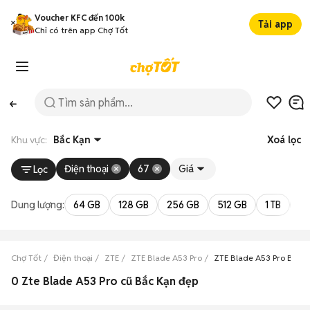
Voucher KFC đến 100k
Tải app
Chỉ có trên app Chợ Tốt
Khu vực:
Bắc Kạn
Xoá lọc
Điện thoại
67
Giá
Lọc
Dung lượng:
64 GB
128 GB
256 GB
512 GB
1 TB
2 
Chợ Tốt
Điện thoại
ZTE
ZTE Blade A53 Pro
ZTE Blade A53 Pro Bắc K
0 Zte Blade A53 Pro cũ Bắc Kạn đẹp