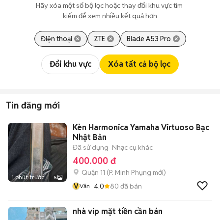
Hãy xóa một số bộ lọc hoặc thay đổi khu vực tìm 
kiếm để xem nhiều kết quả hơn
Điện thoại
ZTE
Blade A53 Pro
Đổi khu vực
Xóa tất cả bộ lọc
Tin đăng mới
Kèn Harmonica Yamaha Virtuoso Bạc
Nhật Bản
Đã sử dụng
Nhạc cụ khác
400.000 đ
Quận 11
(
P. Minh Phụng
mới)
1 phút trước
5
V
4.0
80
đã bán
Văn
nhà vip mặt tiền cần bán