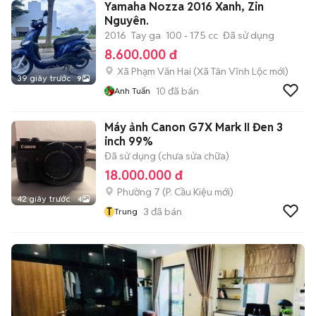
Yamaha Nozza 2016 Xanh, Zin
Nguyên.
2016
Tay ga
100 - 175 cc
Đã sử dụng
8.600.000 đ
Xã Phạm Văn Hai
(
Xã Tân Vĩnh Lộc
mới)
39 giây trước
9
10
đã bán
Anh Tuấn
Máy ảnh Canon G7X Mark II Đen 3
inch 99%
Đã sử dụng (chưa sửa chữa)
18.000.000 đ
Phường 7
(
P. Cầu Kiệu
mới)
42 giây trước
4
T
3
đã bán
Trung