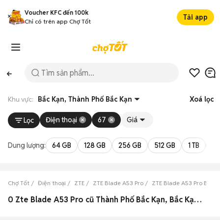
Voucher KFC đến 100k
Tải app
Chỉ có trên app Chợ Tốt
Khu vực:
Bắc Kạn, Thành Phố Bắc Kạn
Xoá lọc
Điện thoại
67
Giá
Lọc
Dung lượng:
64 GB
128 GB
256 GB
512 GB
1 TB
2 
Chợ Tốt
Điện thoại
ZTE
ZTE Blade A53 Pro
ZTE Blade A53 Pro Bắc K
0 Zte Blade A53 Pro cũ Thành Phố Bắc Kạn, Bắc Kạn đẹp