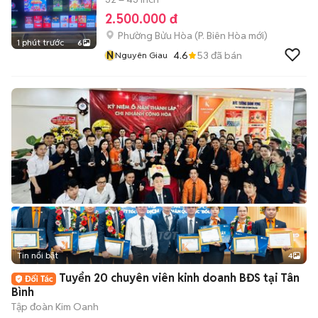
2.500.000 đ
Phường Bửu Hòa
(
P. Biên Hòa
mới)
1 phút trước
6
N
4.6
53
đã bán
Nguyên Giau
Tin nổi bật
4
Tuyển 20 chuyên viên kinh doanh BĐS tại Tân
Bình
Tập đoàn Kim Oanh