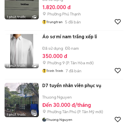
1.820.000 đ
Phường Phú Thạnh
1 phút trước
1
T
5
đã bán
Trungtran
Áo sơ mi nam trắng xếp li
Đã sử dụng
Đồ nam
350.000 đ
Phường 9
(
P. Tân Hòa
mới)
1 phút trước
3
T
7
đã bán
Trinh Trinh
D7 tuyển nhân viên phục vụ
Thuong Nguyen
Đến 30.000 đ/tháng
Phường Tân Phú
(
P. Tân Mỹ
mới)
1 phút trước
1
Thuong Nguyen