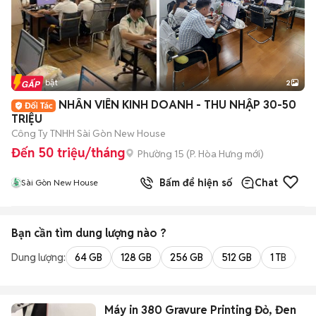
Tin nổi bật
2
NHÂN VIÊN KINH DOANH - THU NHẬP 30-50
TRIỆU
Công Ty TNHH Sài Gòn New House
Đến 50 triệu/tháng
Phường 15
(
P. Hòa Hưng
mới)
Bấm để hiện số
Chat
Sài Gòn New House
Bạn cần tìm
dung lượng
nào ?
Dung lượng:
64 GB
128 GB
256 GB
512 GB
1 TB
2 
Máy in 380 Gravure Printing Đỏ, Đen