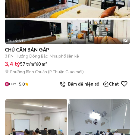
Tin nổi bật
4
CHỦ CẦN BÁN GẤP
3 PN
Hướng Đông Bắc
Nhà phố liền kề
3,4 tỷ
57 tr/m²
60 m²
Phường Bình Chuẩn
(
P. Thuận Giao
mới)
5.0
Bấm để hiện số
Chat
HUY