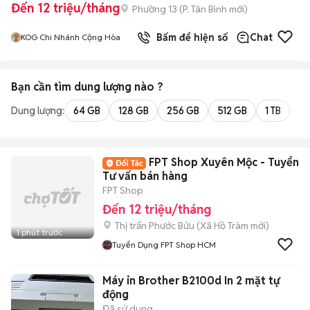
Đến 12 triệu/tháng
Phường 13
(
P. Tân Bình
mới)
Bấm để hiện số
Chat
KOG Chi Nhánh Cộng Hòa
Bạn cần tìm
dung lượng
nào ?
Dung lượng:
64 GB
128 GB
256 GB
512 GB
1 TB
2 
FPT Shop Xuyên Mộc - Tuyển
Tư vấn bán hàng
FPT Shop
Đến 12 triệu/tháng
Thị trấn Phước Bửu
(
Xã Hồ Tràm
mới)
1 phút trước
Tuyển Dụng FPT Shop HCM
Máy in Brother B2100d In 2 mặt tự
động
Đã sử dụng