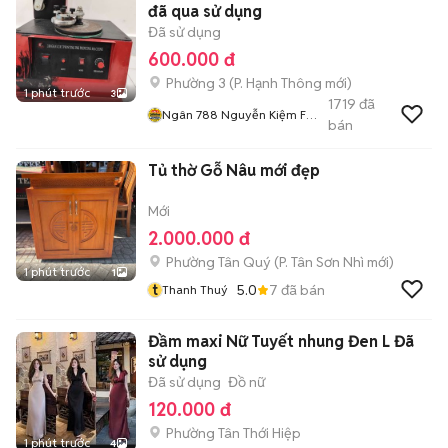
đã qua sử dụng
Đã sử dụng
600.000 đ
Phường 3
(
P. Hạnh Thông
mới)
1 phút trước
3
1719
đã
Ngân 788 Nguyễn Kiệm F3
bán
Gv
Tủ thờ Gỗ Nâu mới đẹp
Mới
2.000.000 đ
Phường Tân Quý
(
P. Tân Sơn Nhì
mới)
1 phút trước
1
t
5.0
7
đã bán
Thanh Thuý
Đầm maxi Nữ Tuyết nhung Đen L Đã
sử dụng
Đã sử dụng
Đồ nữ
120.000 đ
Phường Tân Thới Hiệp
1 phút trước
4