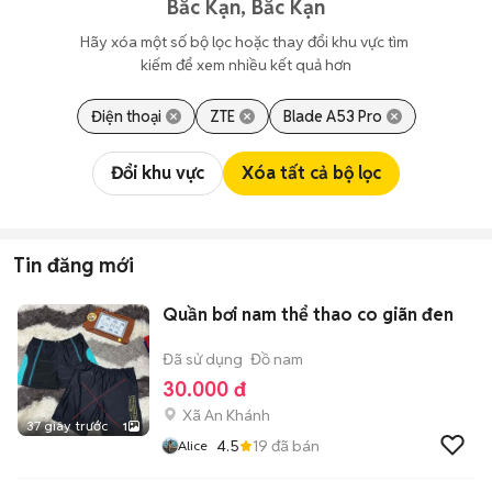
Bắc Kạn, Bắc Kạn
Hãy xóa một số bộ lọc hoặc thay đổi khu vực tìm 
kiếm để xem nhiều kết quả hơn
Điện thoại
ZTE
Blade A53 Pro
Đổi khu vực
Xóa tất cả bộ lọc
Tin đăng mới
Quần bơi nam thể thao co giãn đen
Đã sử dụng
Đồ nam
30.000 đ
Xã An Khánh
37 giây trước
1
4.5
19
đã bán
Alice