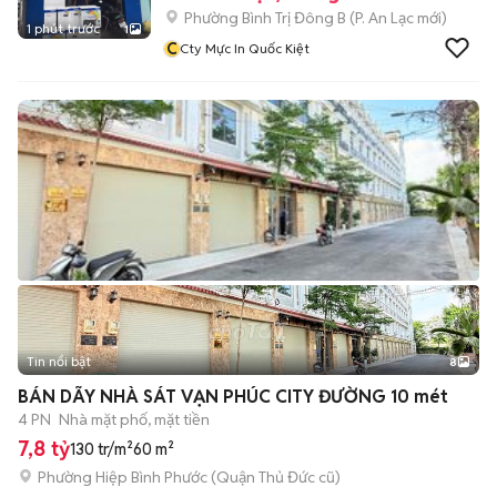
Phường Bình Trị Đông B
(
P. An Lạc
mới)
1 phút trước
1
C
Cty Mực In Quốc Kiệt
Tin nổi bật
8
+
2
BÁN DÃY NHÀ SÁT VẠN PHÚC CITY ĐƯỜNG 10 mét
4 PN
Nhà mặt phố, mặt tiền
7,8 tỷ
130 tr/m²
60 m²
Phường Hiệp Bình Phước (Quận Thủ Đức cũ)