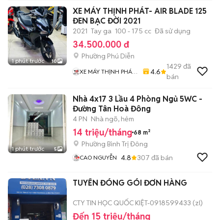
XE MÁY THỊNH PHÁT- AIR BLADE 125
ĐEN BẠC ĐỜI 2021
2021
Tay ga
100 - 175 cc
Đã sử dụng
34.500.000 đ
Phường Phú Diễn
1 phút trước
10
1429
đã
4.6
XE MÁY THỊNH PHÁT
bán
XE LƯỚT GIÁ RẺ
Nhà 4x17 3 Lầu 4 Phòng Ngủ 5WC -
Đường Tân Hoà Đông
4 PN
Nhà ngõ, hẻm
14 triệu/tháng
68 m²
Phường Bình Trị Đông
1 phút trước
5
4.8
307
đã bán
CAO NGUYỄN
TUYỂN ĐÓNG GÓI ĐƠN HÀNG
CTY TIN HỌC QUỐC KIỆT-0918599433 (zl)
Đến 15 triệu/tháng