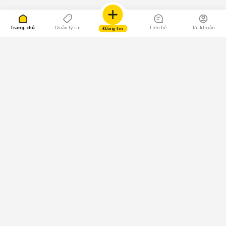
Trang chủ
Quản lý tin
Liên hệ
Tài khoản
Đăng tin
109.000 Bình chọn
Tải ứng dụng Chợ Tốt
Về Chợ Tốt
Quy chế sàn
Chính sách bảo mật
Giải quyết tranh chấp
CÔNG TY TNHH CHỢ TỐT - Người đại diện theo pháp luật:
Nguyễn Trọng Tấn; GPDKKD: 0312120782 do Sở KH & ĐT TP.HCM cấp ngày
11/01/2013;
GPMXH: 185/GP-BTTTT do Bộ Thông tin và Truyền thông
cấp ngày 09/07/2024 - Chịu trách nhiệm
nội dung: Trần Hoàng Ly.
Chính sách sử dụng