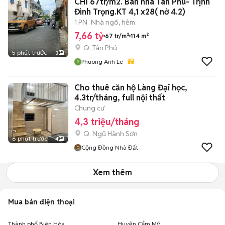
CHỈ 67tr/m2. Bán nhà Tân Phú- Trịnh
Đình Trọng.KT 4,1 x28( nở 4.2)
1 PN
Nhà ngõ, hẻm
7,66 tỷ
67 tr/m²
114 m²
Q. Tân Phú
5 phút trước
3
Phuong Anh Le
Cho thuê căn hộ Làng Đại học,
4.3tr/tháng, full nội thất
Chung cư
4,3 triệu/tháng
Q. Ngũ Hành Sơn
6 phút trước
4
Cộng Đồng Nhà Đất
Xem thêm
Mua bán điện thoại
Thành phố Biên Hòa
Huyện Cẩm Mỹ