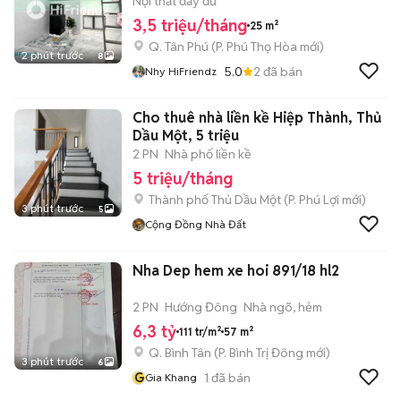
SEN, Q10, Q5, Q11
Nội thất đầy đủ
3,5 triệu/tháng
25 m²
Q. Tân Phú
(
P. Phú Thọ Hòa
mới)
2 phút trước
8
5.0
2
đã bán
Nhy HiFriendz
Cho thuê nhà liền kề Hiệp Thành, Thủ
Dầu Một, 5 triệu
2 PN
Nhà phố liền kề
5 triệu/tháng
Thành phố Thủ Dầu Một
(
P. Phú Lợi
mới)
3 phút trước
5
Cộng Đồng Nhà Đất
Nha Dep hem xe hoi 891/18 hl2
2 PN
Hướng Đông
Nhà ngõ, hẻm
6,3 tỷ
111 tr/m²
57 m²
Q. Bình Tân
(
P. Bình Trị Đông
mới)
3 phút trước
6
G
1
đã bán
Gia Khang