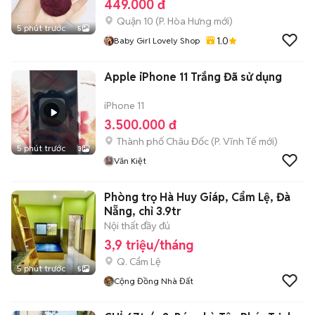
449.000 đ
Quận 10
(
P. Hòa Hưng
mới)
5 phút trước
5
1.0
Baby Girl Lovely Shop
Apple iPhone 11 Trắng Đã sử dụng
iPhone 11
3.500.000 đ
Thành phố Châu Đốc
(
P. Vĩnh Tế
mới)
5 phút trước
3
Văn Kiệt
Phòng trọ Hà Huy Giáp, Cẩm Lệ, Đà
Nẵng, chỉ 3.9tr
Nội thất đầy đủ
3,9 triệu/tháng
Q. Cẩm Lệ
5 phút trước
5
Cộng Đồng Nhà Đất