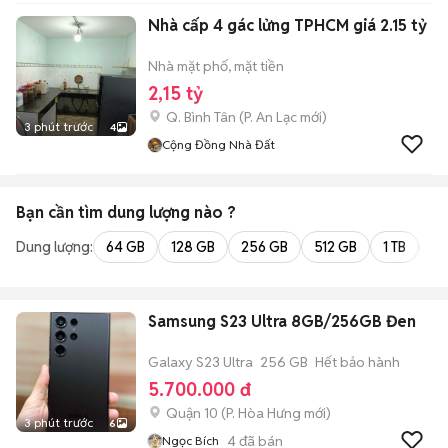
Nhà cấp 4 gác lửng TPHCM giá 2.15 tỷ
Nhà mặt phố, mặt tiền
2,15 tỷ
Q. Bình Tân
(
P. An Lạc
mới)
3 phút trước
4
Cộng Đồng Nhà Đất
Bạn cần tìm
dung lượng
nào ?
Dung lượng:
64 GB
128 GB
256 GB
512 GB
1 TB
2 
Samsung S23 Ultra 8GB/256GB Đen
Galaxy S23 Ultra
256 GB
Hết bảo hành
5.700.000 đ
Quận 10
(
P. Hòa Hưng
mới)
3 phút trước
6
4
đã bán
Ngọc Bích