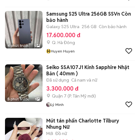
Samsung S25 Ultra 256GB SSVn Còn
bảo hành
Galaxy S25 Ultra
256 GB
Còn bảo hành
17.600.000 đ
Q. Hà Đông
4 phút trước
5
H
Huyen Huyen
Seiko SSA107J1 Kính Sapphire Nhật
Bản ( 40mm )
Đã sử dụng
Cả nam và nữ
3.300.000 đ
Quận 7
(
P. Tân Mỹ
mới)
5 phút trước
1
Lý Minh
Mút tán phấn Charlotte Tilbury
Nhung Nữ
Mới
Đồ nữ