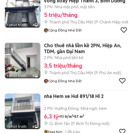
vòng xoay Hiệp Thành 3, Bình Dương
3 PN
Nhà mặt phố, mặt tiền
5 triệu/tháng
Thành phố Thủ Dầu Một
(
P. Chánh Hiệp
mới)
1 phút trước
4
Cộng Đồng Nhà Đất
Cho thuê nhà liền kề 2PN, Hiệp An,
TDM, gần Đại Nam
2 PN
Nhà phố liền kề
3,5 triệu/tháng
Thành phố Thủ Dầu Một
(
P. Phú An
mới)
1 phút trước
5
Cộng Đồng Nhà Đất
nha Hem xe Hơi 891/18 Hl 2
2 PN
Hướng Đông
Nhà ngõ, hẻm
6,3 tỷ
111 tr/m²
57 m²
Q. Bình Tân
(
P. Bình Trị Đông
mới)
1 phút trước
6
N
1
đã bán
Nga Kim