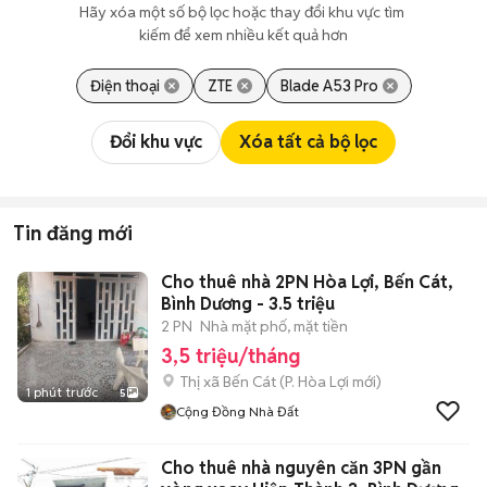
Hãy xóa một số bộ lọc hoặc thay đổi khu vực tìm 
kiếm để xem nhiều kết quả hơn
Điện thoại
ZTE
Blade A53 Pro
Đổi khu vực
Xóa tất cả bộ lọc
Tin đăng mới
Cho thuê nhà 2PN Hòa Lợi, Bến Cát,
Bình Dương - 3.5 triệu
2 PN
Nhà mặt phố, mặt tiền
3,5 triệu/tháng
Thị xã Bến Cát
(
P. Hòa Lợi
mới)
1 phút trước
5
Cộng Đồng Nhà Đất
Cho thuê nhà nguyên căn 3PN gần