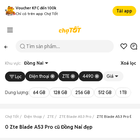
Voucher KFC đến 100k
Tải app
Chỉ có trên app Chợ Tốt
Khu vực:
Đồng Nai
Xoá lọc
Điện thoại
ZTE
4490
Giá
Lọc
Dung lượng:
64 GB
128 GB
256 GB
512 GB
1 TB
2 
Chợ Tốt
Điện thoại
ZTE
ZTE Blade A53 Pro
ZTE Blade A53 Pro Đồng
0 Zte Blade A53 Pro cũ Đồng Nai đẹp