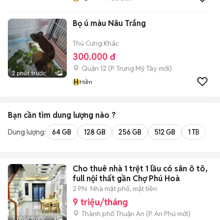
Bọ ú màu Nâu Trắng
Thú Cưng Khác
300.000 đ
Quận 12
(
P. Trung Mỹ Tây
mới)
2 phút trước
1
H
Hiền
Bạn cần tìm
dung lượng
nào ?
Dung lượng:
64 GB
128 GB
256 GB
512 GB
1 TB
2 
Cho thuê nhà 1 trệt 1 lầu có sân ô tô,
full nội thất gần Chợ Phú Hoà
2 PN
Nhà mặt phố, mặt tiền
9 triệu/tháng
Thành phố Thuận An
(
P. An Phú
mới)
2 phút trước
2