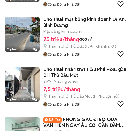
Cộng Đồng Nhà Đất
Cho thuê mặt bằng kinh doanh Dĩ An,
Bình Dương
Mặt bằng kinh doanh
25 triệu/tháng
300 m²
Thành phố Thủ Đức
(
P. An Khánh
mới)
2 phút trước
3
Cộng Đồng Nhà Đất
Cho thuê nhà 1 trệt 1 lầu Phú Hòa, gần
ĐH Thủ Dầu Một
2 PN
Nhà ngõ, hẻm
7,5 triệu/tháng
Thành phố Thủ Dầu Một
(
P. Phú Lợi
mới)
2 phút trước
5
Cộng Đồng Nhà Đất
PHÒNG GÁC ĐI BỘ QUA
VĂN HIẾN NGAY ÂU CƠ. GẦN ĐẦM