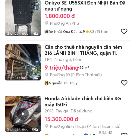
Onkyo SE-U55SXII Đen Nhật Bản Đã
qua sử dụng
1.800.000 đ
Phường An Phú
4.5
83
đã bán
Rẻ Nhất Quả Đất
2 phút trước
4
Cần cho thuê nhà nguyên căn hẻm
216 LÃNH BINH THĂNG, quận 11.
1 PN
Nhà ngõ, hẻm
9 triệu/tháng
22 m²
Phường 10
(
P. Bình Thới
mới)
2 phút trước
3
N
Nguyễn Thị Thủy
Honda Airblade chính chủ biển SG
máy 150Fi
2013
Tay ga
Đã sử dụng
15.300.000 đ
Phường Bình Thuận
(
P. Tân Thuận
mới)
2 phút trước
10
834
đã