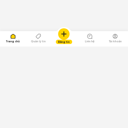
Trang chủ
Quản lý tin
Liên hệ
Tài khoản
Đăng tin
109.000 Bình chọn
Tải ứng dụng Chợ Tốt
Về Chợ Tốt
Quy chế sàn
Chính sách bảo mật
Giải quyết tranh chấp
CÔNG TY TNHH CHỢ TỐT - Người đại diện theo pháp luật: