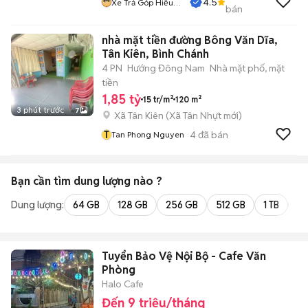
4.5
Xe Trả Góp Hiếu
bán
CT
nhà mặt tiền đường Bông Văn Dĩa,
Tân Kiên, Bình Chánh
4 PN
Hướng Đông Nam
Nhà mặt phố, mặt
tiền
1,85 tỷ
15 tr/m²
120 m²
3 phút trước
7
Xã Tân Kiên
(
Xã Tân Nhựt
mới)
T
4
đã bán
Tan Phong Nguyen
Bạn cần tìm
dung lượng
nào ?
Dung lượng:
64 GB
128 GB
256 GB
512 GB
1 TB
2 
Tuyển Bảo Vệ Nội Bộ - Cafe Văn
Phòng
Halo Cafe
Đến 9 triệu/tháng