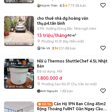
6 phút trước
6
4.5
779
đã bán
Huỳnh Thân
cho thuê nhà đg.hoàng văn
thụ.p4.tân bình
3 PN
Hướng Đông Bắc
Nhà ngõ, hẻm
13 triệu/tháng
50 m²
Phường 10
(
P. Bảy Hiền
mới)
8 phút trước
5
3.1
201
đã bán
Tấn Vũ
Nồi ủ Thermos ShuttleChef 4.5L Nhật
Bản
Đã sử dụng
Nồi
1.800.000 đ
Phường Sao Đỏ
(
P. Chu Văn An
mới)
8 phút trước
6
1
đã bán
Anh Nguyen
Căn Hộ 1PN Ban Công 45m2
Rộng Thoáng FullNT Gần Ngay Cầu