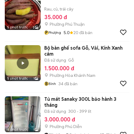
Rau, củ, trái cây
35.000 đ
Phường Phú Thuận
5 phút trước
2
P
5.0
20
đã bán
Phượng
Bộ bàn ghế sofa Gỗ, Vải, Kính Xanh
cám
Đã sử dụng
Gỗ
1.500.000 đ
Phường Hòa Khánh Nam
5 phút trước
1
B
34
đã bán
Bình
Tủ mát Sanaky 300L bảo hành 3
tháng
Đã sử dụng
300 - 399 lít
3.000.000 đ
Phường Phú Diễn
6 phút trước
1