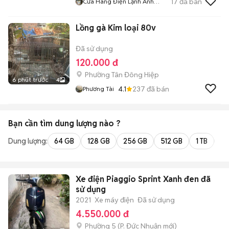
17
đã bán
Cửa Hàng Điện Lạnh Anh
Quang
Lồng gà Kim loại 80v
Đã sử dụng
120.000 đ
Phường Tân Đông Hiệp
6 phút trước
4
4.1
237
đã bán
Phương Tài
Bạn cần tìm
dung lượng
nào ?
Dung lượng:
64 GB
128 GB
256 GB
512 GB
1 TB
2 
Xe điện Piaggio Sprint Xanh đen đã
sử dụng
2021
Xe máy điện
Đã sử dụng
4.550.000 đ
Phường 5
(
P. Đức Nhuận
mới)