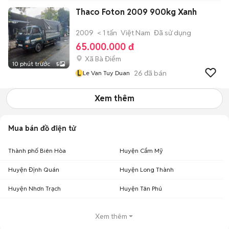
Thaco Foton 2009 900kg Xanh
2009
< 1 tấn
Việt Nam
Đã sử dụng
65.000.000 đ
Xã Bà Điểm
10 phút trước
5
L
26
đã bán
Le Van Tuy Duan
Xem thêm
Mua bán đồ điện tử
Thành phố Biên Hòa
Huyện Cẩm Mỹ
Huyện Định Quán
Huyện Long Thành
Huyện Nhơn Trạch
Huyện Tân Phú
Xem thêm