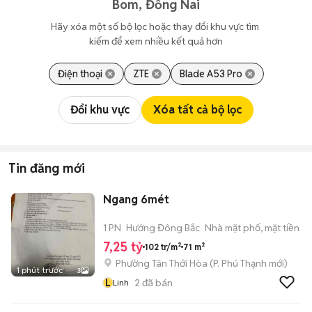
Bom, Đồng Nai
Hãy xóa một số bộ lọc hoặc thay đổi khu vực tìm 
kiếm để xem nhiều kết quả hơn
Điện thoại
ZTE
Blade A53 Pro
Đổi khu vực
Xóa tất cả bộ lọc
Tin đăng mới
Ngang 6mét
1 PN
Hướng Đông Bắc
Nhà mặt phố, mặt tiền
7,25 tỷ
102 tr/m²
71 m²
Phường Tân Thới Hòa
(
P. Phú Thạnh
mới)
1 phút trước
3
L
2
đã bán
Linh