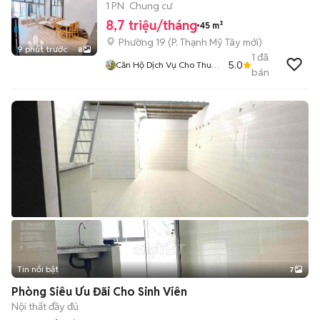
Thị Nghè
1 PN
Chung cư
8,7 triệu/tháng
45 m²
Phường 19
(
P. Thạnh Mỹ Tây
mới)
9 phút trước
8
1
đã
5.0
Căn Hộ Dịch Vụ Cho Thuê
bán
TPHCM
Tin nổi bật
7
+
2
Phòng Siêu Ưu Đãi Cho Sinh Viên
Nội thất đầy đủ