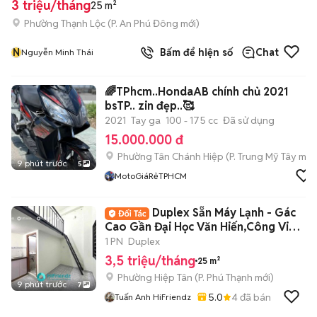
3 triệu/tháng
25 m²
Phường Thạnh Lộc
(
P. An Phú Đông
mới)
N
Bấm để hiện số
Chat
Nguyễn Minh Thái
🌈TPhcm..HondaAB chính chủ 2021
bsTP.. zin đẹp..🥰
2021
Tay ga
100 - 175 cc
Đã sử dụng
15.000.000 đ
Phường Tân Chánh Hiệp
(
P. Trung Mỹ Tây
mới
9 phút trước
5
MotoGiáRẻTPHCM
Duplex Sẵn Máy Lạnh - Gác
Cao Gần Đại Học Văn Hiến,Công Viên
Đầm Sen
1 PN
Duplex
3,5 triệu/tháng
25 m²
Phường Hiệp Tân
(
P. Phú Thạnh
mới)
9 phút trước
7
5.0
4
đã bán
Tuấn Anh HiFriendz