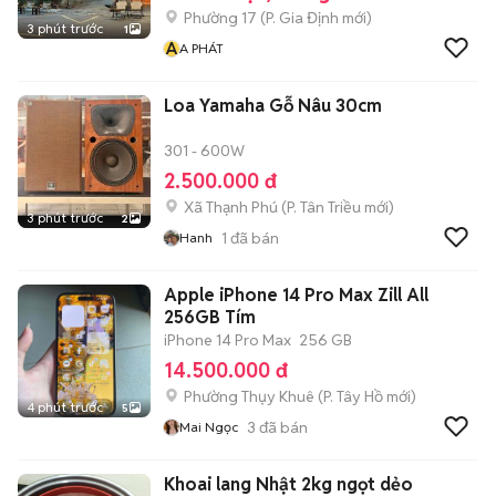
Phường 17
(
P. Gia Định
mới)
3 phút trước
1
A
A PHÁT
Loa Yamaha Gỗ Nâu 30cm
301 - 600W
2.500.000 đ
Xã Thạnh Phú
(
P. Tân Triều
mới)
3 phút trước
2
1
đã bán
Hanh
Apple iPhone 14 Pro Max Zill All
256GB Tím
iPhone 14 Pro Max
256 GB
14.500.000 đ
Phường Thụy Khuê
(
P. Tây Hồ
mới)
4 phút trước
5
3
đã bán
Mai Ngọc
Khoai lang Nhật 2kg ngọt dẻo