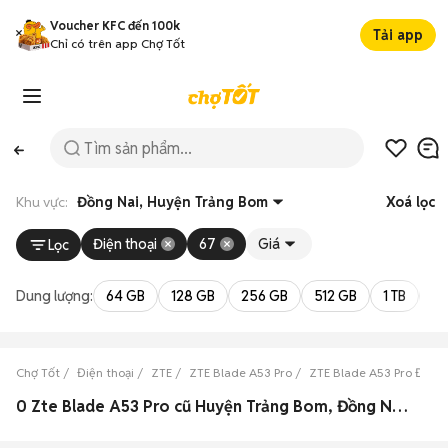
Voucher KFC đến 100k
Tải app
Chỉ có trên app Chợ Tốt
Khu vực:
Đồng Nai, Huyện Trảng Bom
Xoá lọc
Điện thoại
67
Giá
Lọc
Dung lượng:
64 GB
128 GB
256 GB
512 GB
1 TB
2 
Chợ Tốt
Điện thoại
ZTE
ZTE Blade A53 Pro
ZTE Blade A53 Pro Đồng
0 Zte Blade A53 Pro cũ Huyện Trảng Bom, Đồng Nai đẹp