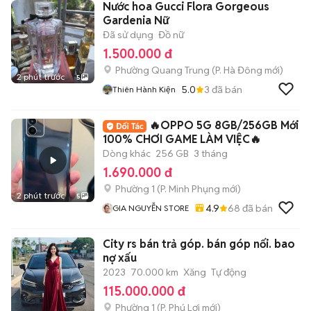
Nước hoa Gucci Flora Gorgeous
Gardenia Nữ
Đã sử dụng
Đồ nữ
1.500.000 đ
Phường Quang Trung
(
P. Hà Đông
mới)
2 phút trước
5
5.0
3
đã bán
Thiên Hành Kiện
🔥OPPO 5G 8GB/256GB Mới
100% CHƠI GAME LÀM VIỆC🔥
Dòng khác
256 GB
3 tháng
1.690.000 đ
Phường 1
(
P. Minh Phụng
mới)
2 phút trước
5
4.9
68
đã bán
GIA NGUYỄN STORE
City rs bán trả góp. bán góp nối. bao
nợ xấu
2023
70.000 km
Xăng
Tự động
115.000.000 đ
Phường 1
(
P. Phú Lợi
mới)