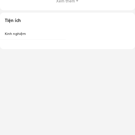
Xem thêm
Tiện ích
Kinh nghiệm