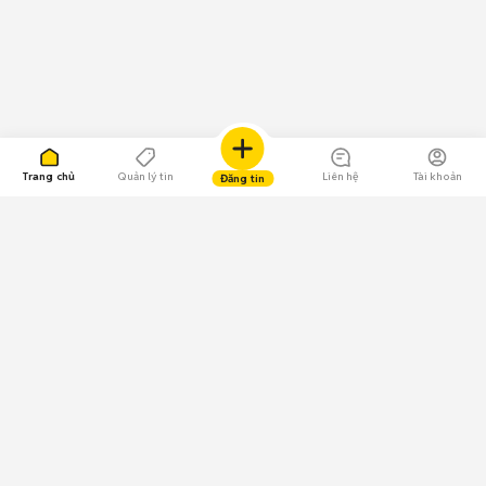
Trang chủ
Quản lý tin
Liên hệ
Tài khoản
Đăng tin
109.000 Bình chọn
Tải ứng dụng Chợ Tốt
Về Chợ Tốt
Quy chế sàn
Chính sách bảo mật
Giải quyết tranh chấp