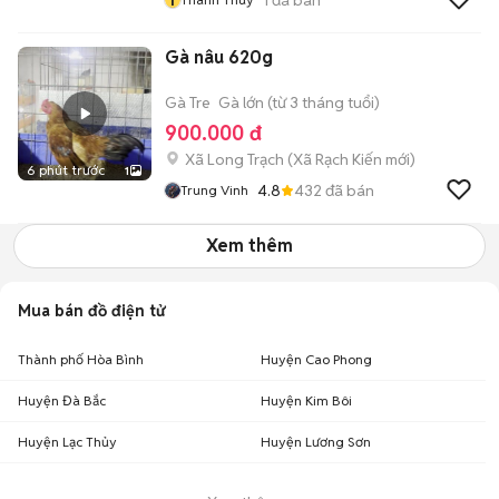
Gà nâu 620g
Gà Tre
Gà lớn (từ 3 tháng tuổi)
900.000 đ
Xã Long Trạch
(
Xã Rạch Kiến
mới)
6 phút trước
1
4.8
432
đã bán
Trung Vinh
Xem thêm
Mua bán đồ điện tử
Thành phố Hòa Bình
Huyện Cao Phong
Huyện Đà Bắc
Huyện Kim Bôi
Huyện Lạc Thủy
Huyện Lương Sơn