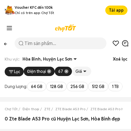
Voucher KFC đến 100k
Tải app
Chỉ có trên app Chợ Tốt
Khu vực:
Hòa Bình, Huyện Lạc Sơn
Xoá lọc
Điện thoại
67
Giá
Lọc
Dung lượng:
64 GB
128 GB
256 GB
512 GB
1 TB
2 
Chợ Tốt
Điện thoại
ZTE
ZTE Blade A53 Pro
ZTE Blade A53 Pro Hòa B
0 Zte Blade A53 Pro cũ Huyện Lạc Sơn, Hòa Bình đẹp