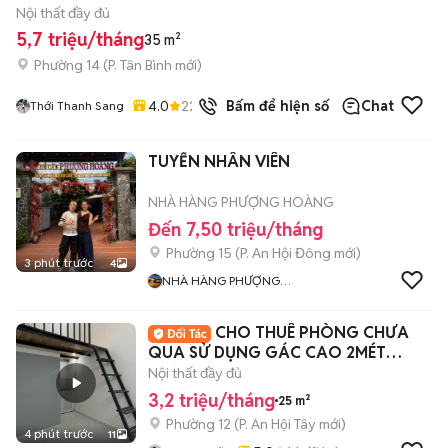
Nội thất đầy đủ
5,7 triệu/tháng
35 m²
Phường 14
(
P. Tân Bình
mới)
4.0
22
đã bán
Bấm để hiện số
Chat
Thới Thanh Sang
TUYỂN NHÂN VIÊN
NHÀ HÀNG PHƯỢNG HOÀNG
Đến 7,50 triệu/tháng
Phường 15
(
P. An Hội Đông
mới)
3 phút trước
4
NHÀ HÀNG PHƯỢNG
HOÀNG
CHO THUÊ PHÒNG CHƯA
QUA SỬ DỤNG GÁC CAO 2MÉT
ĐƯỜNG HUỲNH VĂN NGHỆ
Nội thất đầy đủ
3,2 triệu/tháng
25 m²
Phường 12
(
P. An Hội Tây
mới)
4 phút trước
11