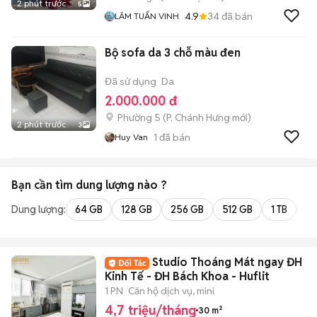
2 phút trước
5
4.9
34
đã bán
LÂM TUẤN VINH
Bộ sofa da 3 chỗ màu đen
Đã sử dụng
Da
2.000.000 đ
Phường 5
(
P. Chánh Hưng
mới)
2 phút trước
3
1
đã bán
Huy Van
Bạn cần tìm
dung lượng
nào ?
Dung lượng:
64 GB
128 GB
256 GB
512 GB
1 TB
2 
Studio Thoáng Mát ngay ĐH
Kinh Tế - ĐH Bách Khoa - Huflit
1 PN
Căn hộ dịch vụ, mini
4,7 triệu/tháng
30 m²