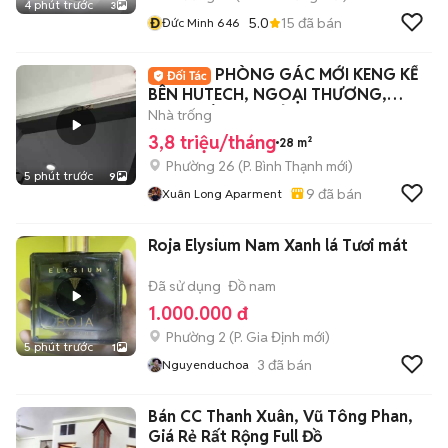
4 phút trước
3
Đ
5.0
15
đã bán
Đức Minh 646
PHÒNG GÁC MỚI KENG KẾ
BÊN HUTECH, NGOẠI THƯƠNG,
GTVT SIÊU HẠT DẺ
Nhà trống
3,8 triệu/tháng
28 m²
Phường 26
(
P. Bình Thạnh
mới)
5 phút trước
9
9
đã bán
Xuân Long Aparment
Roja Elysium Nam Xanh lá Tươi mát
Đã sử dụng
Đồ nam
1.000.000 đ
Phường 2
(
P. Gia Định
mới)
5 phút trước
1
3
đã bán
Nguyenduchoa
Bán CC Thanh Xuân, Vũ Tông Phan,
Giá Rẻ Rất Rộng Full Đồ