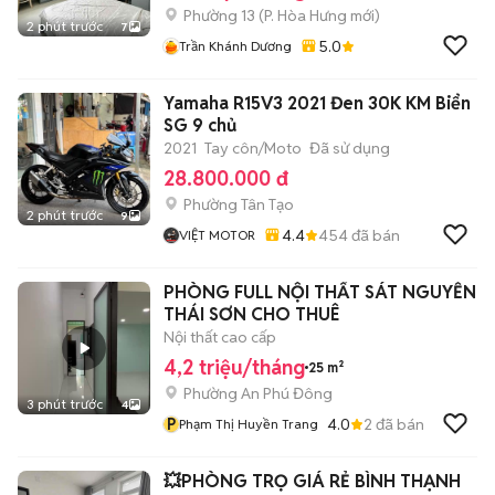
Phường 13
(
P. Hòa Hưng
mới)
2 phút trước
7
5.0
Trần Khánh Dương
Yamaha R15V3 2021 Đen 30K KM Biển
SG 9 chủ
2021
Tay côn/Moto
Đã sử dụng
28.800.000 đ
Phường Tân Tạo
2 phút trước
9
4.4
454
đã bán
VIỆT MOTOR
PHÒNG FULL NỘI THẤT SÁT NGUYỄN
THÁI SƠN CHO THUÊ
Nội thất cao cấp
4,2 triệu/tháng
25 m²
Phường An Phú Đông
3 phút trước
4
P
4.0
2
đã bán
Phạm Thị Huyền Trang
💥PHÒNG TRỌ GIÁ RẺ BÌNH THẠNH