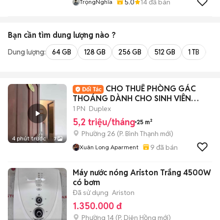
5.0
14
đã bán
TrọngNghĩa
Bạn cần tìm
dung lượng
nào ?
Dung lượng:
64 GB
128 GB
256 GB
512 GB
1 TB
2 
CHO THUÊ PHÒNG GÁC
THOÁNG DÀNH CHO SINH VIÊN
HUTECH, GTVT, FTU
1 PN
Duplex
5,2 triệu/tháng
25 m²
Phường 26
(
P. Bình Thạnh
mới)
4 phút trước
7
9
đã bán
Xuân Long Aparment
Máy nước nóng Ariston Trắng 4500W
có bơm
Đã sử dụng
Ariston
1.350.000 đ
Phường 14
(
P. Diên Hồng
mới)