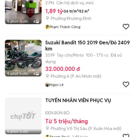
2 PN
Căn hộ dịch vụ, mini
1,89 tỷ
36 tr/m²
52 m²
Phường Khương Đình
5 phút trước
6
P
Phạm Thành Công
Suzuki Bandit 150 2019 Đen/Đỏ 2409
km
2019
Tay côn/Moto
100 - 175 cc
Đã sử
dụng
32.000.000 đ
5 phút trước
5
Phường 6
(
P. An Nhơn
mới)
Ngọc Lê
TUYỂN NHÂN VIÊN PHỤC VỤ
ĐEN BÚN BÒ
Từ 5 triệu/tháng
Phường Võ Thị Sáu
(
P. Xuân Hòa
mới)
5 phút trước
T
1
đã bán
Thanh Thuỷ