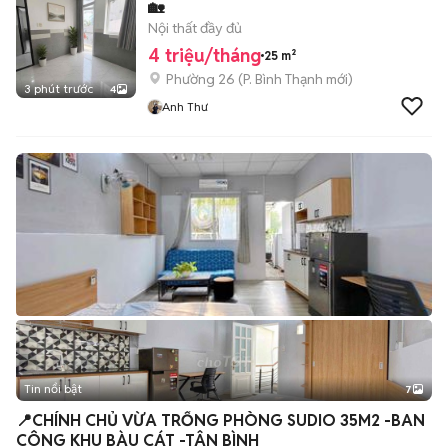
🏡
Nội thất đầy đủ
4 triệu/tháng
25 m²
Phường 26
(
P. Bình Thạnh
mới)
3 phút trước
4
Anh Thư
Tin nổi bật
7
+
2
📍CHÍNH CHỦ VỪA TRỐNG PHÒNG SUDIO 35M2 -BAN
CÔNG KHU BÀU CÁT -TÂN BÌNH