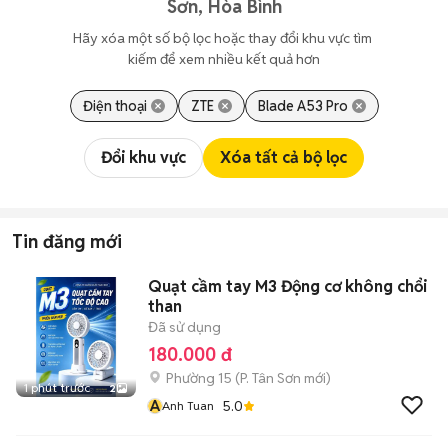
Sơn, Hòa Bình
Hãy xóa một số bộ lọc hoặc thay đổi khu vực tìm 
kiếm để xem nhiều kết quả hơn
Điện thoại
ZTE
Blade A53 Pro
Đổi khu vực
Xóa tất cả bộ lọc
Tin đăng mới
Quạt cầm tay M3 Động cơ không chổi
than
Đã sử dụng
180.000 đ
Phường 15
(
P. Tân Sơn
mới)
1 phút trước
2
A
5.0
Anh Tuan