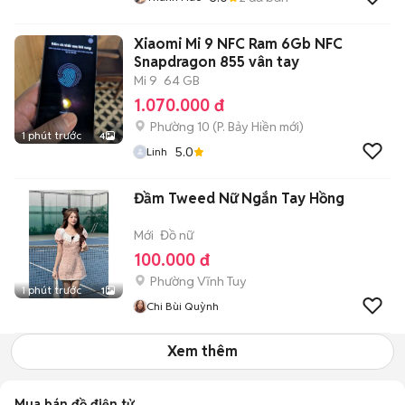
Xiaomi Mi 9 NFC Ram 6Gb NFC
Snapdragon 855 vân tay
Mi 9
64 GB
1.070.000 đ
Phường 10
(
P. Bảy Hiền
mới)
1 phút trước
4
5.0
Linh
Đầm Tweed Nữ Ngắn Tay Hồng
Mới
Đồ nữ
100.000 đ
Phường Vĩnh Tuy
1 phút trước
1
Chi Bùi Quỳnh
Xem thêm
Mua bán đồ điện tử