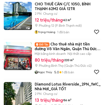
CHO THUÊ CĂN C/C 1050, BÌNH
THẠNH 62M2 GIÁ 12TR
2 PN
Chung cư
12 triệu/tháng
62 m²
Phường 12
(
P. Bình Thạnh
mới)
1 phút trước
2
T
1
đã bán
Trọng Hoàng
Cho thuê nhà mặt tiền
đường Võ Văn Ngân, Quận Thủ Đức,
DT: 8x20m
Mặt bằng kinh doanh
Nội thất cao cấp
80 triệu/tháng
220 m²
Phường Bình Thọ (Quận Thủ Đức cũ)
1 phút trước
4
5.0
1
đã bán
Ngọc Thúy
Diamond Lotus Riverside_2PN_1WC_
Nhà Mới_GIÁ TỐT
2 PN
Chung cư
13 triệu/tháng
56 m²