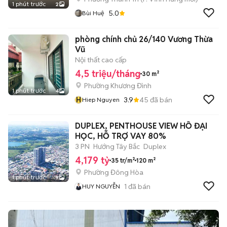
1 phút trước
2
5.0
Bùi Huệ
phòng chính chủ 26/140 Vương Thừa
Vũ
Nội thất cao cấp
4,5 triệu/tháng
30 m²
Phường Khương Đình
1 phút trước
4
H
3.9
45
đã bán
Hiep Nguyen
DUPLEX, PENTHOUSE VIEW HỒ ĐẠI
HỌC, HỖ TRỢ VAY 80%
3 PN
Hướng Tây Bắc
Duplex
4,179 tỷ
35 tr/m²
120 m²
Phường Đông Hòa
1 phút trước
9
1
đã bán
HUY NGUYỄN