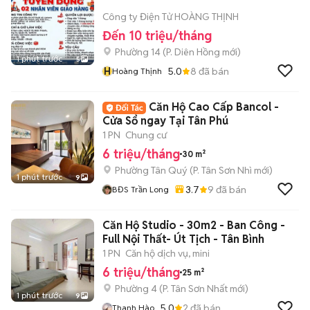
Công ty Điện Tử HOÀNG THỊNH
Đến 10 triệu/tháng
Phường 14
(
P. Diên Hồng
mới)
1 phút trước
5
H
5.0
8
đã bán
Hoàng Thịnh
Căn Hộ Cao Cấp Bancol -
Cửa Sổ ngay Tại Tân Phú
1 PN
Chung cư
6 triệu/tháng
30 m²
Phường Tân Quý
(
P. Tân Sơn Nhì
mới)
1 phút trước
9
3.7
9
đã bán
BĐS Trần Long
Căn Hộ Studio - 30m2 - Ban Công -
Full Nội Thất- Út Tịch - Tân Bình
1 PN
Căn hộ dịch vụ, mini
6 triệu/tháng
25 m²
Phường 4
(
P. Tân Sơn Nhất
mới)
1 phút trước
9
5.0
2
đã bán
Thanh Hào