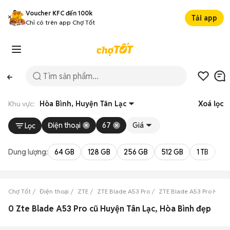
Voucher KFC đến 100k
Tải app
Chỉ có trên app Chợ Tốt
Khu vực:
Hòa Bình, Huyện Tân Lạc
Xoá lọc
Điện thoại
67
Giá
Lọc
Dung lượng:
64 GB
128 GB
256 GB
512 GB
1 TB
2 
Chợ Tốt
Điện thoại
ZTE
ZTE Blade A53 Pro
ZTE Blade A53 Pro Hòa B
0 Zte Blade A53 Pro cũ Huyện Tân Lạc, Hòa Bình đẹp