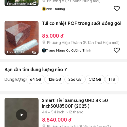
Phường 8
(
P. Chánh Hưng
mới)
1 phút trước
12
A
Anh Thương
Túi co nhiệt POF trong suốt đóng gói
85.000 đ
Phường Hiệp Thành
(
P. Tân Thới Hiệp
mới)
Trang Màng Co Cường Thịnh
1 phút trước
1
Bạn cần tìm
dung lượng
nào ?
Dung lượng:
64 GB
128 GB
256 GB
512 GB
1 TB
2 
Smart Tivi Samsung UHD 4K 50
inch50U8500F (2025 )
44 – 54 inch
>12 tháng
8.840.000 đ
Phường Thanh Trì
(
P. Vĩnh Hưng
mới)