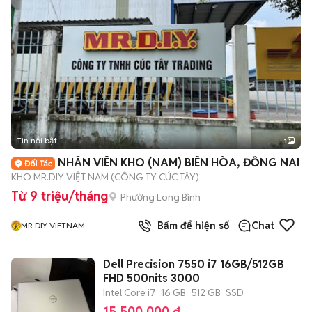
Tin nổi bật
1
NHÂN VIÊN KHO (NAM) BIÊN HÒA, ĐỒNG NAI
KHO MR.DIY VIỆT NAM (CÔNG TY CÚC TÂY)
Từ 9 triệu/tháng
Phường Long Bình
Bấm để hiện số
Chat
MR DIY VIETNAM
Dell Precision 7550 i7 16GB/512GB
FHD 500nits 3000
Intel Core i7
16 GB
512 GB
SSD
15.500.000 đ