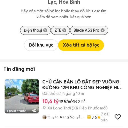
Lạc, Hòa Bình
Hãy xóa một số bộ lọc hoặc thay đổi khu vực tìm 
kiếm để xem nhiều kết quả hơn
Điện thoại
ZTE
Blade A53 Pro
Đổi khu vực
Xóa tất cả bộ lọc
Tin đăng mới
CHỦ CẦN BÁN LÔ ĐẤT ĐẸP VUÔNG.
ĐƯỜNG 12M KHU CÔNG NGHIỆP HIỆP
PHƯỚC NB
Đất thổ cư
Ngang 10 m
10,6 tỷ
19 tr/m²
560 m²
Xã Long Thới
(
Xã Hiệp Phước
mới)
1 phút trước
7
7
đã
3.6
Chuyên Trang Nguyễn
bán
Văn Quyết