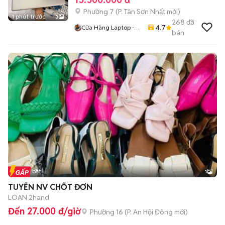
Phường 7
(
P. Tân Sơn Nhất
mới)
1 phút trước
3
268
đã
4.7
Cửa Hàng Laptop -
bán
Macbook Gia Si
HOÀNG PHÚC
Tin nổi bật
1
TUYỂN NV CHỐT ĐƠN
LOAN 2hand
Đến 27.000 đ/giờ
Phường 16
(
P. An Hội Đông
mới)