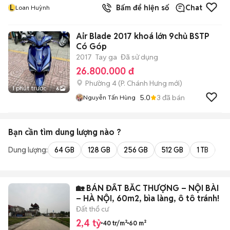
L
Bấm để hiện số
Chat
Loan Huỳnh
Air Blade 2017 khoá lớn 9chủ BSTP
Có Góp
2017
Tay ga
Đã sử dụng
26.800.000 đ
Phường 4
(
P. Chánh Hưng
mới)
1 phút trước
6
5.0
3
đã bán
Nguyễn Tấn Hùng
Bạn cần tìm
dung lượng
nào ?
Dung lượng:
64 GB
128 GB
256 GB
512 GB
1 TB
2 
🏡 BÁN ĐẤT BẮC THƯỢNG – NỘI BÀI
– HÀ NỘI, 60m2, bìa làng, ô tô tránh!
Đất thổ cư
2,4 tỷ
40 tr/m²
60 m²