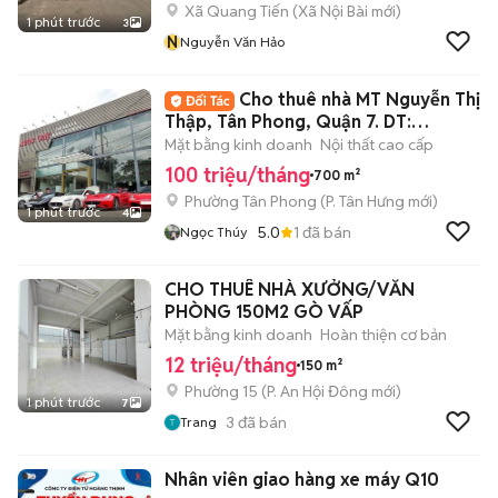
Xã Quang Tiến
(
Xã Nội Bài
mới)
1 phút trước
3
N
Nguyễn Văn Hảo
Cho thuê nhà MT Nguyễn Thị
Thập, Tân Phong, Quận 7. DT:
20x30m
Mặt bằng kinh doanh
Nội thất cao cấp
100 triệu/tháng
700 m²
Phường Tân Phong
(
P. Tân Hưng
mới)
1 phút trước
4
5.0
1
đã bán
Ngọc Thúy
CHO THUÊ NHÀ XƯỞNG/VĂN
PHÒNG 150M2 GÒ VẤP
Mặt bằng kinh doanh
Hoàn thiện cơ bản
12 triệu/tháng
150 m²
Phường 15
(
P. An Hội Đông
mới)
1 phút trước
7
3
đã bán
Trang
Nhân viên giao hàng xe máy Q10