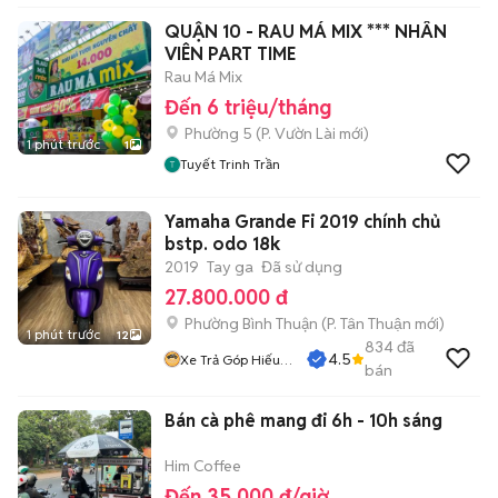
QUẬN 10 - RAU MÁ MIX *** NHÂN
VIÊN PART TIME
Rau Má Mix
Đến 6 triệu/tháng
Phường 5
(
P. Vườn Lài
mới)
1 phút trước
1
Tuyết Trinh Trần
Yamaha Grande Fi 2019 chính chủ
bstp. odo 18k
2019
Tay ga
Đã sử dụng
27.800.000 đ
Phường Bình Thuận
(
P. Tân Thuận
mới)
1 phút trước
12
834
đã
4.5
Xe Trả Góp Hiếu
bán
CT
Bán cà phê mang đi 6h - 10h sáng
Him Coffee
Đến 35.000 đ/giờ