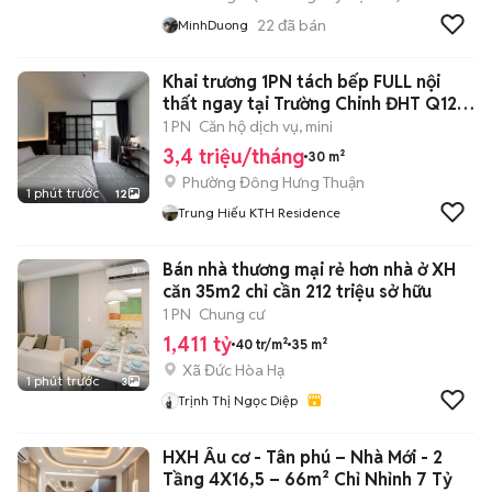
22
đã bán
MinhDuong
Khai trương 1PN tách bếp FULL nội
thất ngay tại Trường Chinh ĐHT Q12
🥰
1 PN
Căn hộ dịch vụ, mini
3,4 triệu/tháng
30 m²
Phường Đông Hưng Thuận
1 phút trước
12
Trung Hiếu KTH Residence
Bán nhà thương mại rẻ hơn nhà ở XH
căn 35m2 chỉ cần 212 triệu sở hữu
1 PN
Chung cư
1,411 tỷ
40 tr/m²
35 m²
Xã Đức Hòa Hạ
1 phút trước
3
Trịnh Thị Ngọc Diệp
HXH Âu cơ - Tân phú – Nhà Mới - 2
Tầng 4X16,5 – 66m² Chỉ Nhỉnh 7 Tỷ