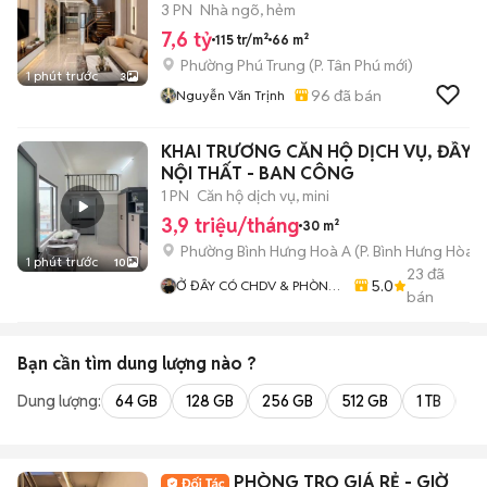
3 PN
Nhà ngõ, hẻm
7,6 tỷ
115 tr/m²
66 m²
Phường Phú Trung
(
P. Tân Phú
mới)
1 phút trước
3
96
đã bán
Nguyễn Văn Trịnh
KHAI TRƯƠNG CĂN HỘ DỊCH VỤ, ĐẦY 
NỘI THẤT - BAN CÔNG
1 PN
Căn hộ dịch vụ, mini
3,9 triệu/tháng
30 m²
Phường Bình Hưng Hoà A
(
P. Bình Hưng Hòa
m
1 phút trước
10
23
đã
5.0
Ở ĐÂY CÓ CHDV & PHÒNG
bán
TRỌ TÂN PHÚ - BÌNH TÂN.
Hỗ Trợ Xem Phòng Nhanh –
Trung Thực
Bạn cần tìm
dung lượng
nào ?
Dung lượng:
64 GB
128 GB
256 GB
512 GB
1 TB
2 
PHÒNG TRỌ GIÁ RẺ - GIỜ