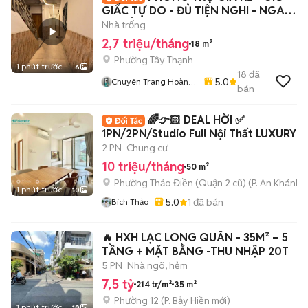
GIẤC TỰ DO - ĐỦ TIỆN NGHI - NGAY
ĐH CÔNG THƯƠNG
Nhà trống
2,7 triệu/tháng
18 m²
Phường Tây Thạnh
1 phút trước
6
18
đã
5.0
Chuyên Trang Hoàng
bán
Sơn
🌈👉🏻 DEAL HỜI ✅
1PN/2PN/Studio Full Nội Thất LUXURY -
Gym, Pool Free
2 PN
Chung cư
10 triệu/tháng
50 m²
Phường Thảo Điền (Quận 2 cũ)
(
P. An Khánh
m
1 phút trước
10
5.0
1
đã bán
Bích Thảo
🔥 HXH LẠC LONG QUÂN - 35M² – 5
TẦNG + MẶT BẰNG -THU NHẬP 20T
5 PN
Nhà ngõ, hẻm
7,5 tỷ
214 tr/m²
35 m²
Phường 12
(
P. Bảy Hiền
mới)
1 phút trước
10