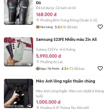
Đỏ
Đã sử dụng
Cả nam và nữ
168.000 đ
Phường Bình Trưng Đông (Quận 2 cũ)
1 phút trước
3
H
5.0
18
đã bán
Hào Sang
Samsung S23FE Nhiều màu Zin All
Galaxy S23 Fe
4-6 tháng
5.990.000 đ
Phường An Lạc
1 phút trước
1
4.3
72
đã bán
Ngọc Tài Moile
Mèo Anh lông ngắn thuần chủng
Mèo Anh Lông Ngắn
Mèo con (dưới 3 tháng
tuổi)
1.000.000 đ
1 phút trước
3
Phường 9
(
P. Thông Tây Hội
mới)