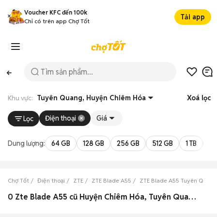
Voucher KFC đến 100k
Tải app
Chỉ có trên app Chợ Tốt
Khu vực:
Tuyên Quang, Huyện Chiêm Hóa
Xoá lọc
Điện thoại
Giá
Lọc
Dung lượng:
64 GB
128 GB
256 GB
512 GB
1 TB
2 
Chợ Tốt
Điện thoại
ZTE
ZTE Blade A55
ZTE Blade A55 Tuyên Quan
0 Zte Blade A55 cũ Huyện Chiêm Hóa, Tuyên Quang đẹp