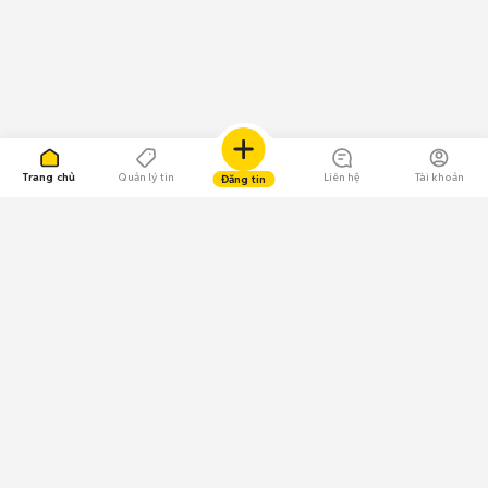
Trang chủ
Quản lý tin
Liên hệ
Tài khoản
Đăng tin
109.000 Bình chọn
Tải ứng dụng Chợ Tốt
Về Chợ Tốt
Quy chế sàn
Chính sách bảo mật
Giải quyết tranh chấp