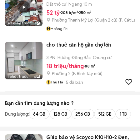
Đất thổ cư
Ngang 10 m
52 tỷ
208 tr/m²
250 m²
Phường Thạnh Mỹ Lợi (Quận 2 cũ)
(
P. Cát Lái
m
40 giây trước
3
H
Hoàng Phi
cho thuê căn hộ gần chợ lớn
3 PN
Hướng Đông Bắc
Chung cư
18 triệu/tháng
88 m²
Phường 2
(
P. Bình Tây
mới)
1 phút trước
6
t
5
đã bán
Thu Ha
Bạn cần tìm
dung lượng
nào ?
Dung lượng:
64 GB
128 GB
256 GB
512 GB
1 TB
2 
Giáp bảo vệ Scoyco K10H10-2 Đen,