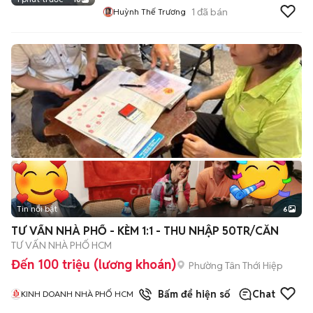
1
đã bán
Huỳnh Thế Trương
Tin nổi bật
6
+
2
TƯ VẤN NHÀ PHỐ - KÈM 1:1 - THU NHẬP 50TR/CĂN
TƯ VẤN NHÀ PHỐ HCM
Đến 100 triệu (lương khoán)
Phường Tân Thới Hiệp
1
đã bán
Bấm để hiện số
Chat
KINH DOANH NHÀ PHỐ HCM