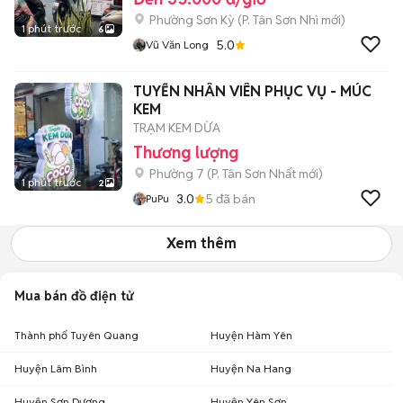
Phường Sơn Kỳ
(
P. Tân Sơn Nhì
mới)
1 phút trước
6
5.0
Vũ Văn Long
TUYỂN NHÂN VIÊN PHỤC VỤ - MÚC
KEM
TRẠM KEM DỪA
Thương lượng
Phường 7
(
P. Tân Sơn Nhất
mới)
1 phút trước
2
3.0
5
đã bán
PuPu
Xem thêm
Mua bán đồ điện tử
Thành phố Tuyên Quang
Huyện Hàm Yên
Huyện Lâm Bình
Huyện Na Hang
Huyện Sơn Dương
Huyện Yên Sơn