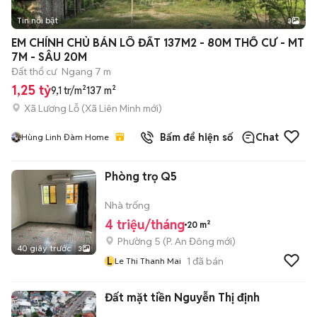
Tin nổi bật
3
EM CHÍNH CHỦ BÁN LÔ ĐẤT 137M2 - 80M THỔ CƯ - MT
7M - SÂU 20M
Đất thổ cư
Ngang 7 m
1,25 tỷ
9,1 tr/m²
137 m²
Xã Lương Lỗ
(
Xã Liên Minh
mới)
Bấm để hiện số
Chat
Hùng Linh Đàm Home
Phòng trọ Q5
Nhà trống
4 triệu/tháng
20 m²
Phường 5
(
P. An Đông
mới)
40 giây trước
3
L
1
đã bán
Le Thi Thanh Mai
Đất mặt tiền Nguyễn Thị định