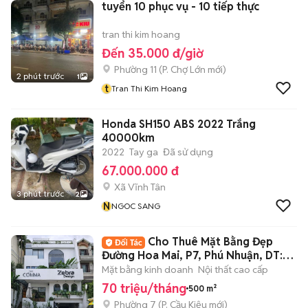
tuyển 10 phục vụ - 10 tiếp thực
tran thi kim hoang
Đến 35.000 đ/giờ
Phường 11
(
P. Chợ Lớn
mới)
2 phút trước
1
t
Tran Thi Kim Hoang
Honda SH150 ABS 2022 Trắng
40000km
2022
Tay ga
Đã sử dụng
67.000.000 đ
Xã Vĩnh Tân
3 phút trước
2
N
NGOC SANG
Cho Thuê Mặt Bằng Đẹp
Đường Hoa Mai, P7, Phú Nhuận, DT:
8x20m
Mặt bằng kinh doanh
Nội thất cao cấp
70 triệu/tháng
500 m²
Phường 7
(
P. Cầu Kiệu
mới)