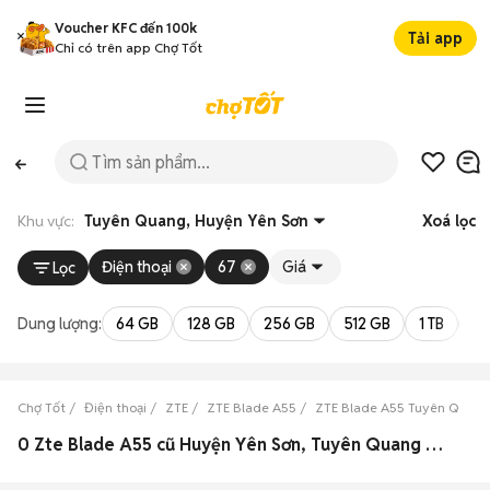
Voucher KFC đến 100k
Tải app
Chỉ có trên app Chợ Tốt
Khu vực:
Tuyên Quang, Huyện Yên Sơn
Xoá lọc
Điện thoại
67
Giá
Lọc
Dung lượng:
64 GB
128 GB
256 GB
512 GB
1 TB
2 
Chợ Tốt
Điện thoại
ZTE
ZTE Blade A55
ZTE Blade A55 Tuyên Quan
0 Zte Blade A55 cũ Huyện Yên Sơn, Tuyên Quang đẹp