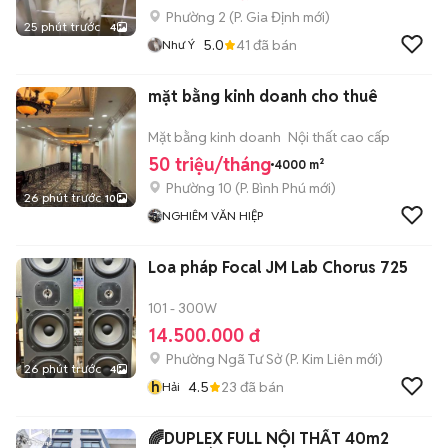
Phường 2
(
P. Gia Định
mới)
25 phút trước
4
5.0
41
đã bán
Như Ý
mặt bằng kinh doanh cho thuê
Mặt bằng kinh doanh
Nội thất cao cấp
50 triệu/tháng
4000 m²
Phường 10
(
P. Bình Phú
mới)
26 phút trước
10
NGHIÊM VĂN HIỆP
Loa pháp Focal JM Lab Chorus 725
101 - 300W
14.500.000 đ
Phường Ngã Tư Sở
(
P. Kim Liên
mới)
26 phút trước
4
h
4.5
23
đã bán
Hải
🌈DUPLEX FULL NỘI THẤT 40m2