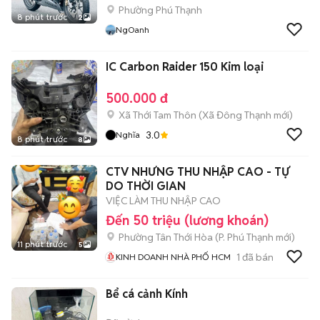
Phường Phú Thạnh
8 phút trước
2
NgOanh
IC Carbon Raider 150 Kim loại
500.000 đ
Xã Thới Tam Thôn
(
Xã Đông Thạnh
mới)
3.0
Nghĩa
8 phút trước
8
CTV NHƯNG THU NHẬP CAO - TỰ
DO THỜI GIAN
VIỆC LÀM THU NHẬP CAO
Đến 50 triệu (lương khoán)
Phường Tân Thới Hòa
(
P. Phú Thạnh
mới)
11 phút trước
5
1
đã bán
KINH DOANH NHÀ PHỐ HCM
Bể cá cảnh Kính