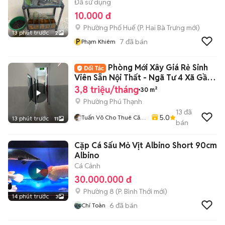
Đã sử dụng
10.000 đ
Phường Phố Huế
(
P. Hai Bà Trưng
mới)
13 phút trước
2
P
7
đã bán
Phạm Khiêm
Phòng Mới Xây Giá Rẻ Sinh
Viên Sẵn Nội Thất - Ngã Tư 4 Xã Gần
ĐH VUH
3,8 triệu/tháng
30 m²
Phường Phú Thạnh
13
đã
5.0
Tuấn Võ Cho Thuê Căn
13 phút trước
11
bán
Hộ Phòng Trọ
Cặp Cá Sấu Mỏ Vịt Albino Short 90cm
Albino
Cá Cảnh
30.000.000 đ
Phường 8
(
P. Bình Thới
mới)
14 phút trước
3
6
đã bán
Chí Toàn