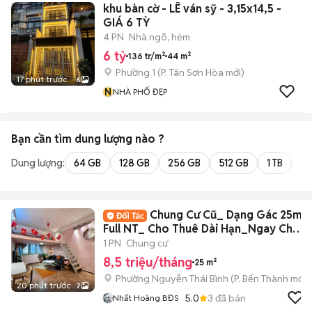
khu bàn cờ - LÊ ván sỹ - 3,15x14,5 -
GIÁ 6 TỲ
4 PN
Nhà ngõ, hẻm
6 tỷ
136 tr/m²
44 m²
Phường 1
(
P. Tân Sơn Hòa
mới)
17 phút trước
6
N
NHÀ PHỐ ĐẸP
Bạn cần tìm
dung lượng
nào ?
Dung lượng:
64 GB
128 GB
256 GB
512 GB
1 TB
2 
Chung Cư Cũ_ Dạng Gác 25m2
Full NT_ Cho Thuê Dài Hạn_Ngay Chợ
BThanh
1 PN
Chung cư
8,5 triệu/tháng
25 m²
Phường Nguyễn Thái Bình
(
P. Bến Thành
mới)
20 phút trước
7
5.0
3
đã bán
Nhất Hoàng BĐS