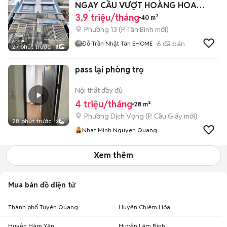
NGAY CẦU VƯỢT HOÀNG HOA
THÁM CỘNG HOÀ
3,9 triệu/tháng
40 m²
Phường 13
(
P. Tân Bình
mới)
6
đã bán
Đỗ Trần Nhật Tân EHOME
27 phút trước
8
pass lại phòng trọ
Nội thất đầy đủ
4 triệu/tháng
28 m²
Phường Dịch Vọng
(
P. Cầu Giấy
mới)
28 phút trước
3
Nhat Minh Nguyen Quang
Xem thêm
Mua bán đồ điện tử
Thành phố Tuyên Quang
Huyện Chiêm Hóa
Huyện Hàm Yên
Huyện Lâm Bình