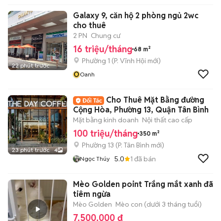
Galaxy 9, căn hộ 2 phòng ngủ 2wc
cho thuê
2 PN
Chung cư
16 triệu/tháng
68 m²
Phường 1
(
P. Vĩnh Hội
mới)
22 phút trước
O
Oanh
Cho Thuê Mặt Bằng đường
Cộng Hòa, Phường 13, Quận Tân Bình
Mặt bằng kinh doanh
Nội thất cao cấp
100 triệu/tháng
350 m²
Phường 13
(
P. Tân Bình
mới)
23 phút trước
4
5.0
1
đã bán
Ngọc Thúy
Mèo Golden point Trắng mắt xanh đã
tiêm ngừa
Mèo Golden
Mèo con (dưới 3 tháng tuổi)
7.500.000 đ