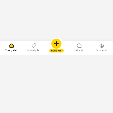
Trang chủ
Quản lý tin
Liên hệ
Tài khoản
Đăng tin
109.000 Bình chọn
Tải ứng dụng Chợ Tốt
Về Chợ Tốt
Quy chế sàn