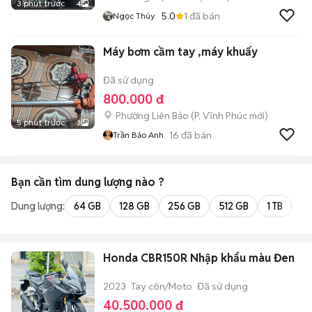
3 phút trước
4
5.0
1
đã bán
Ngọc Thúy
Máy bơm cầm tay ,máy khuấy
Đã sử dụng
800.000 đ
Phường Liên Bảo
(
P. Vĩnh Phúc
mới)
5 phút trước
3
16
đã bán
Trần Bảo Anh
Bạn cần tìm
dung lượng
nào ?
Dung lượng:
64 GB
128 GB
256 GB
512 GB
1 TB
2 
Honda CBR150R Nhập khẩu màu Đen
2023
Tay côn/Moto
Đã sử dụng
40.500.000 đ