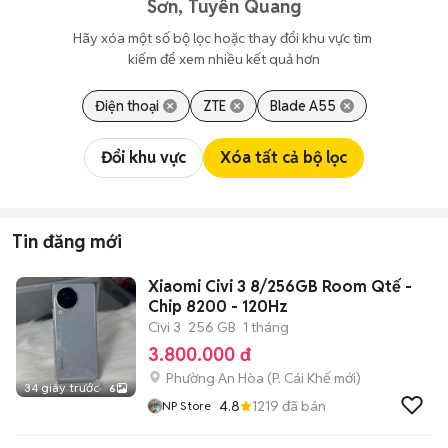
Sơn, Tuyên Quang
Hãy xóa một số bộ lọc hoặc thay đổi khu vực tìm 
kiếm để xem nhiều kết quả hơn
Điện thoại
ZTE
Blade A55
Đổi khu vực
Xóa tất cả bộ lọc
Tin đăng mới
Xiaomi Civi 3 8/256GB Room Qtế -
Chip 8200 - 120Hz
Civi 3
256 GB
1 tháng
3.800.000 đ
Phường An Hòa
(
P. Cái Khế
mới)
34 giây trước
6
4.8
1219
đã bán
NP Store