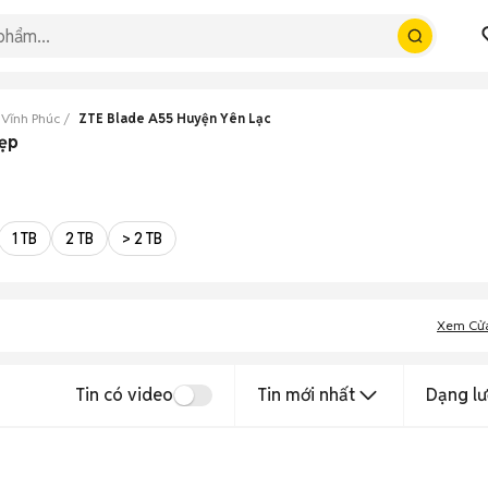
 Vĩnh Phúc
ZTE Blade A55 Huyện Yên Lạc
đẹp
1 TB
2 TB
> 2 TB
Xem Cử
Tin có video
Tin mới nhất
Dạng lư