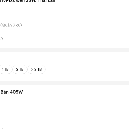
41VPDZ Đen 359L Thái Lan
(Quận 9 cũ)
án
1 TB
2 TB
> 2 TB
t Bản 405W