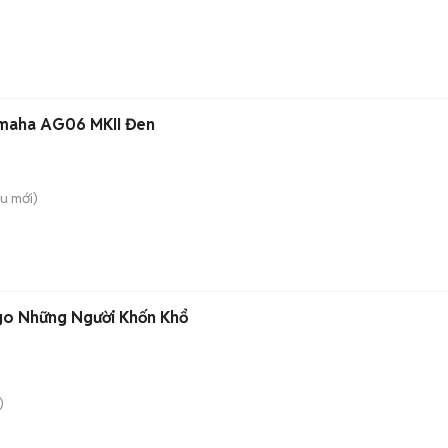
amaha AG06 MKII Đen
ều
mới)
go Những Người Khốn Khổ
)