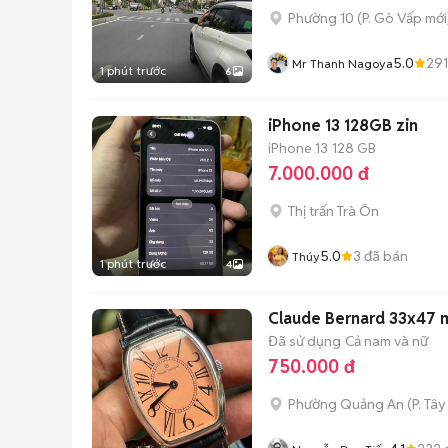
Phường 10
(
P. Gò Vấp
mới
5.0
291
Mr Thanh Nagoya
1 phút trước
6
iPhone 13 128GB zin
iPhone 13
128 GB
7.000.000 đ
Thị trấn Trà Ôn
5.0
3
đã bán
Thúy
1 phút trước
4
Claude Bernard 33x47 
Đã sử dụng
Cả nam và nữ
750.000 đ
Phường Quảng An
(
P. Tây