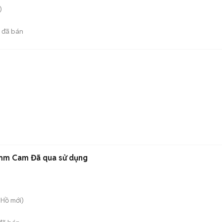
)
đã bán
mm Cam Đã qua sử dụng
 Hồ
mới)