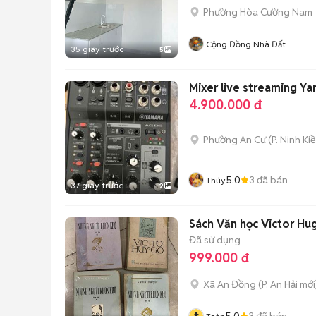
Phường Hòa Cường Nam
Cộng Đồng Nhà Đất
35 giây trước
5
Mixer live streaming Y
4.900.000 đ
Phường An Cư
(
P. Ninh Ki
5.0
3
đã bán
Thúy
37 giây trước
2
Sách Văn học Victor Hu
Đã sử dụng
999.000 đ
Xã An Đồng
(
P. An Hải
mới
5.0
3
đã bán