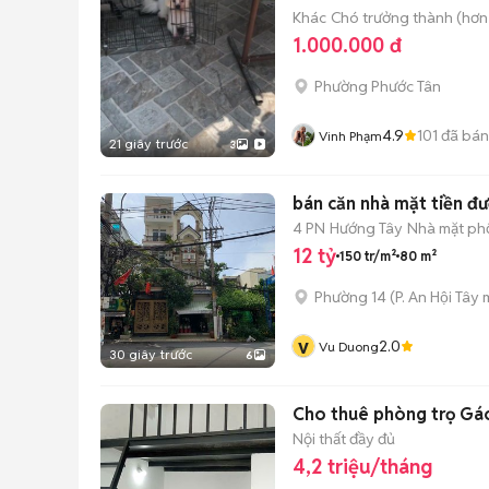
Khác
Chó trưởng thành (hơn 
1.000.000 đ
Phường Phước Tân
4.9
101
đã bán
Vinh Phạm
21 giây trước
3
bán căn nhà mặt tiền đ
4 PN
Hướng Tây
Nhà mặt phố
12 tỷ
150 tr/m²
80 m²
Phường 14
(
P. An Hội Tây
m
v
2.0
Vu Duong
30 giây trước
6
Cho thuê phòng trọ Gá
Nội thất đầy đủ
4,2 triệu/tháng