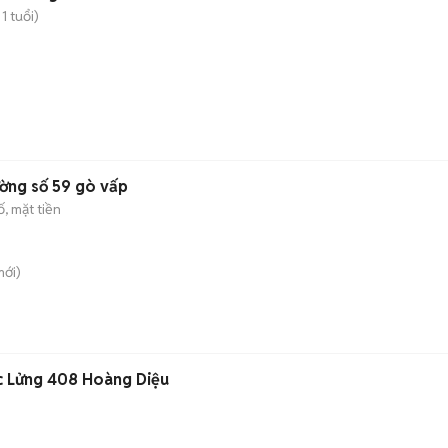
1 tuổi)
ường số 59 gò vấp
, mặt tiền
ới)
c Lửng 408 Hoàng Diệu