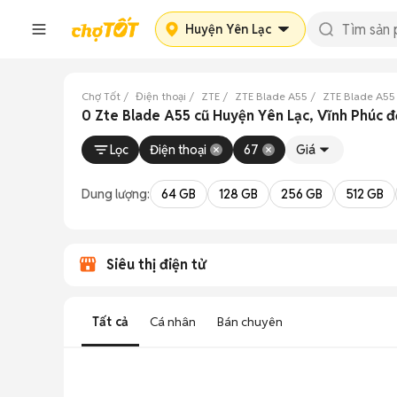
Huyện Yên Lạc
Chợ Tốt
Điện thoại
ZTE
ZTE Blade A55
ZTE Blade A55
0 Zte Blade A55 cũ Huyện Yên Lạc, Vĩnh Phúc 
Lọc
Điện thoại
67
Giá
Dung lượng:
64 GB
128 GB
256 GB
512 GB
Siêu thị điện tử
Tất cả
Cá nhân
Bán chuyên