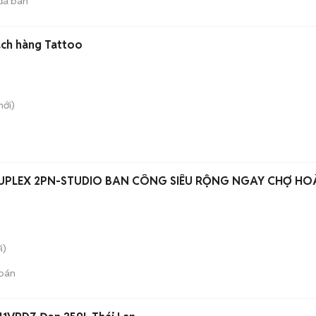
đã bán
ách hàng Tattoo
ới)
DUPLEX 2PN-STUDIO BAN CÔNG SIÊU RỘNG NGAY CHỢ H
i)
bán