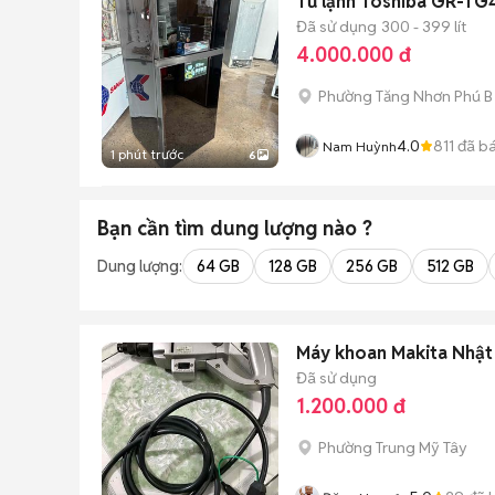
Tủ lạnh Toshiba GR-TG
Đã sử dụng
300 - 399 lít
4.000.000 đ
Phường Tăng Nhơn Phú B 
4.0
811
đã b
Nam Huỳnh
1 phút trước
6
Bạn cần tìm
dung lượng
nào ?
Dung lượng:
64 GB
128 GB
256 GB
512 GB
Máy khoan Makita Nhậ
Đã sử dụng
1.200.000 đ
Phường Trung Mỹ Tây