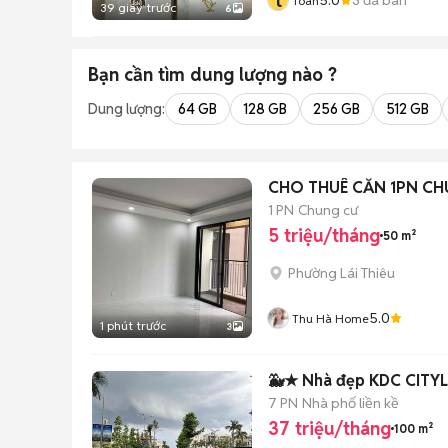
t
Toàn
39 giây trước
6
Bạn cần tìm
dung lượng
nào ?
Dung lượng:
64 GB
128 GB
256 GB
512 GB
CHO THUÊ CĂN 1PN CHU
1 PN
Chung cư
5 triệu/tháng
50 m²
Phường Lái Thiêu
5.0
Thu Hà Home
1 phút trước
3
🐳★ Nhà đẹp KDC CITY
7 PN
Nhà phố liền kề
37 triệu/tháng
100 m²