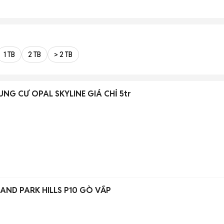
1 TB
2 TB
> 2 TB
NG CƯ OPAL SKYLINE GIÁ CHỈ 5tr
LAND PARK HILLS P10 GÒ VẤP