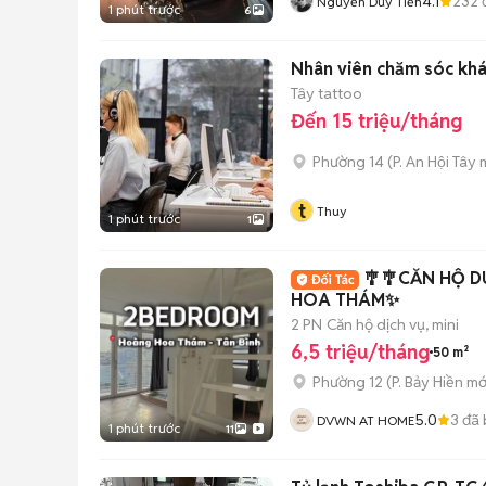
4.1
232
Nguyễn Duy Tiến
1 phút trước
6
Nhân viên chăm sóc kh
Tây tattoo
Đến 15 triệu/tháng
Phường 14
(
P. An Hội Tây
m
t
Thuy
1 phút trước
1
🎐🎐CĂN HỘ 
HOA THÁM✨
2 PN
Căn hộ dịch vụ, mini
6,5 triệu/tháng
50 m²
Phường 12
(
P. Bảy Hiền
mớ
5.0
3
đã 
DVWN AT HOME
1 phút trước
11