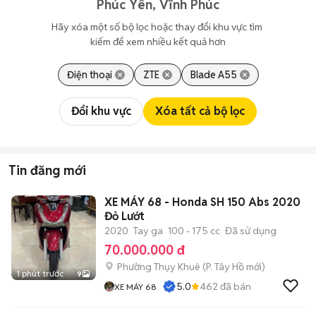
Phúc Yên, Vĩnh Phúc
Hãy xóa một số bộ lọc hoặc thay đổi khu vực tìm 
kiếm để xem nhiều kết quả hơn
Điện thoại
ZTE
Blade A55
Đổi khu vực
Xóa tất cả bộ lọc
Tin đăng mới
XE MÁY 68 - Honda SH 150 Abs 2020
Đỏ Lướt
2020
Tay ga
100 - 175 cc
Đã sử dụng
70.000.000 đ
Phường Thụy Khuê
(
P. Tây Hồ
mới)
1 phút trước
9
5.0
462
đã bán
XE MÁY 68