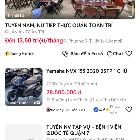
Tin nổi bật
1
TUYỂN NAM, NỮ TIẾP THỰC QUÁN TOÀN TRÍ
QUÁN ĂN TOÀN TRÍ
Đến 13,50 triệu/tháng
Phường 9
(
P. Nhiêu Lộc
mới)
C
Bấm để hiện số
Chat
Cường Patrick
Yamaha NVX 155 2020 BSTP 1 CHỦ
2020
Tay ga
Đã sử dụng
28.500.000 đ
Phường Linh Chiểu (Quận Thủ Đức cũ)
1 phút trước
11
19
đã
4.6
Xe Máy 96 Bán Xe Cũ
bán
Trả Góp
TUYỂN NV TẠP VỤ – BỆNH VIỆN
QUỐC TẾ QUẬN 7
Công ty TNHH DV Xuyên Thái Bình (PAN