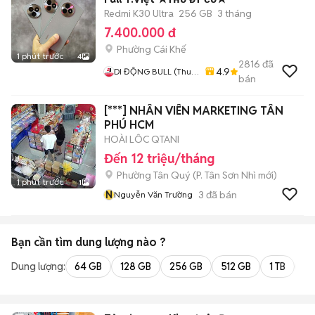
Redmi K30 Ultra
256 GB
3 tháng
7.400.000 đ
Phường Cái Khế
1 phút trước
4
2816
đã
4.9
DI ĐỘNG BULL (Thu
bán
Máy Cũ - Góp Ko Cần
Trả Trước)
[***] NHÂN VIÊN MARKETING TÂN
PHÚ HCM
HOÀI LÔC QTANI
Đến 12 triệu/tháng
Phường Tân Quý
(
P. Tân Sơn Nhì
mới)
1 phút trước
1
N
3
đã bán
Nguyễn Văn Trường
Bạn cần tìm
dung lượng
nào ?
Dung lượng:
64 GB
128 GB
256 GB
512 GB
1 TB
2 