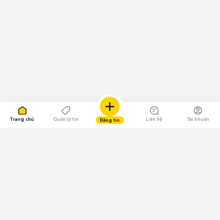
Trang chủ
Quản lý tin
Liên hệ
Tài khoản
Đăng tin
109.000 Bình chọn
Tải ứng dụng Chợ Tốt