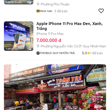
1 phút trước
4
Phường Phú Thuận
M
3
đã bán
Minh Sơn
Apple iPhone 11 Pro Max Đen, Xanh,
Trắng
iPhone 11 Pro Max
7.000.000 đ
Phường Nguyễn Văn Cừ
(
P. Quy Nhơn Nam
m
1 phút trước
3
5.0
1
đã bán
TMOBILE QUY NHƠN TRẢ
GÓP BAO ĐẬU SINH VIÊN