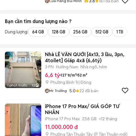
3.8
161
đã bán
Cửa Hàng Bui Minh
Bạn cần tìm
dung lượng
nào ?
Dung lượng:
64 GB
128 GB
256 GB
512 GB
1 TB
2 
Nhà LÊ VĂN QUỚI [4x13, 3 lầu, 3pn,
4toilet] Giáp 4xã (6,6tỷ)
3 PN
Hướng Nam
Nhà ngõ, hẻm
6,6 tỷ
127 tr/m²
52 m²
Phường Bình Trị Đông
1 phút trước
12
5.0
22
đã bán
Mr Trường
iPhone 17 Pro Max/ GIÁ GÓP TƯ
NHÂN
iPhone 17 Pro Max
256 GB
>12 tháng
11.000.000 đ
Phường Tân Thuận Tây
(
P. Tân Thuận
mới)