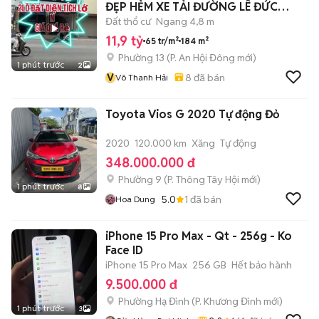
ĐẸP HẺM XE TẢI ĐƯỜNG LÊ ĐỨC
THỌ,P13, QU
Đất thổ cư
Ngang 4,8 m
11,9 tỷ
65 tr/m²
184 m²
Phường 13
(
P. An Hội Đông
mới)
1 phút trước
2
V
8
đã bán
Võ Thanh Hải
Toyota Vios G 2020 Tự động Đỏ
2020
120.000 km
Xăng
Tự động
348.000.000 đ
Phường 9
(
P. Thông Tây Hội
mới)
1 phút trước
8
5.0
1
đã bán
Hoa Dung
iPhone 15 Pro Max - Qt - 256g - Ko
Face ID
iPhone 15 Pro Max
256 GB
Hết bảo hành
9.500.000 đ
Phường Hạ Đình
(
P. Khương Đình
mới)
1 phút trước
3