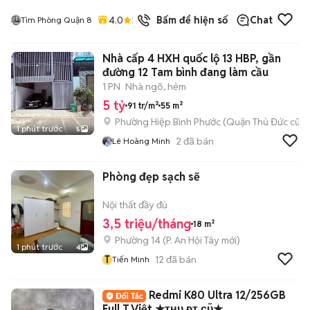
4.0
25
đã bán
Bấm để hiện số
Chat
Tìm Phòng Quận 8
Nhà cấp 4 HXH quốc lộ 13 HBP, gần
đường 12 Tam bình đang làm cầu
1 PN
Nhà ngõ, hẻm
5 tỷ
91 tr/m²
55 m²
Phường Hiệp Bình Phước (Quận Thủ Đức cũ)
1 phút trước
5
2
đã bán
Lê Hoàng Minh
Phòng đẹp sạch sẽ
Nội thất đầy đủ
3,5 triệu/tháng
18 m²
Phường 14
(
P. An Hội Tây
mới)
1 phút trước
4
T
12
đã bán
Tiến Minh
Redmi K80 Ultra 12/256GB
Full T.Việt ★ᴛʜᴜ ᴆᴛ ᴄᴜ̃★