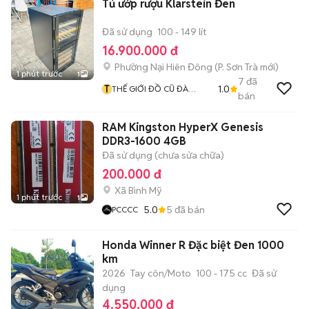
Tủ ướp rượu Klarstein Đen
Đã sử dụng
100 - 149 lít
16.900.000 đ
Phường Nại Hiên Đông
(
P. Sơn Trà
mới)
1 phút trước
1
7
đã
T
1.0
THẾ GIỚI ĐỒ CŨ ĐÀ
bán
NẴNG
RAM Kingston HyperX Genesis
DDR3-1600 4GB
Đã sử dụng (chưa sửa chữa)
200.000 đ
Xã Bình Mỹ
1 phút trước
1
5.0
5
đã bán
PCCCC
Honda Winner R Đặc biệt Đen 1000
km
2026
Tay côn/Moto
100 - 175 cc
Đã sử
dụng
4.550.000 đ