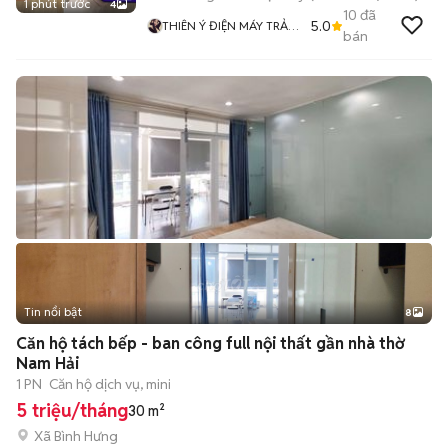
1 phút trước
4
10
đã
5.0
THIÊN Ý ĐIỆN MÁY TRẢ
bán
GÓP
Tin nổi bật
8
+
2
Căn hộ tách bếp - ban công full nội thất gần nhà thờ
Nam Hải
1 PN
Căn hộ dịch vụ, mini
5 triệu/tháng
30 m²
Xã Bình Hưng