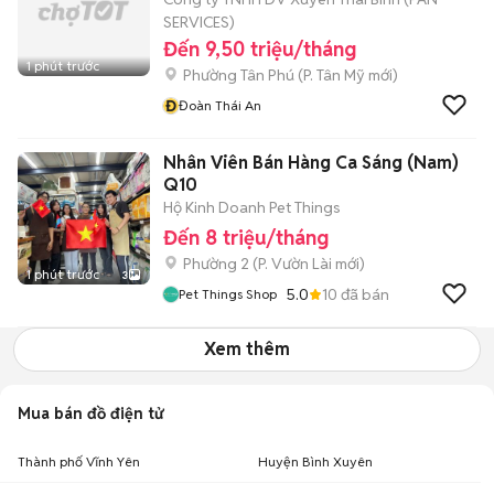
SERVICES)
Đến 9,50 triệu/tháng
1 phút trước
Phường Tân Phú
(
P. Tân Mỹ
mới)
Đ
Đoàn Thái An
Nhân Viên Bán Hàng Ca Sáng (Nam)
Q10
Hộ Kinh Doanh Pet Things
Đến 8 triệu/tháng
Phường 2
(
P. Vườn Lài
mới)
1 phút trước
3
5.0
10
đã bán
Pet Things Shop
Xem thêm
Mua bán đồ điện tử
Thành phố Vĩnh Yên
Huyện Bình Xuyên