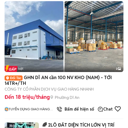
Tin nổi bật
2
GHN DĨ AN cần 100 NV KHO (NAM) - TỚI
14TR+/TH
CÔNG TY CỔ PHẦN DỊCH VỤ GIAO HÀNG NHANH
Đến 18 triệu/tháng
Phường Dĩ An
Bấm để hiện số
Chat
TUYỂN DỤNG GIAO HÀNG
NHANH MIỀN NAM
🌈 2LÔ ĐẤT DIỆN TÍCH LỚN VỊ TRÍ