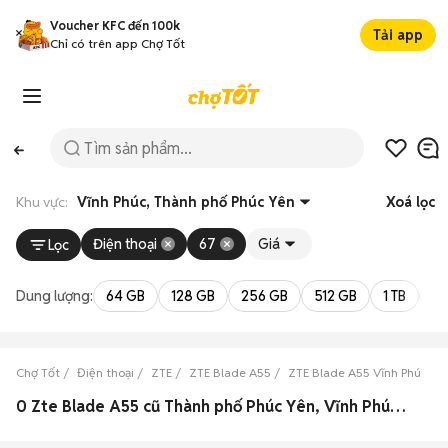
Voucher KFC đến 100k
Tải app
Chỉ có trên app Chợ Tốt
Khu vực:
Vĩnh Phúc, Thành phố Phúc Yên
Xoá lọc
Điện thoại
67
Giá
Lọc
Dung lượng:
64 GB
128 GB
256 GB
512 GB
1 TB
2 
Chợ Tốt
Điện thoại
ZTE
ZTE Blade A55
ZTE Blade A55 Vĩnh Phúc
0 Zte Blade A55 cũ Thành phố Phúc Yên, Vĩnh Phúc đẹp