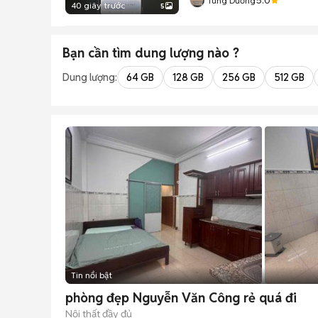
Tùng Dương
40 giây trước
5
Bạn cần tìm
dung lượng
nào ?
Dung lượng:
64 GB
128 GB
256 GB
512 GB
Tin nổi bật
phòng đẹp Nguyễn Văn Công rẻ quá đi
Nội thất đầy đủ