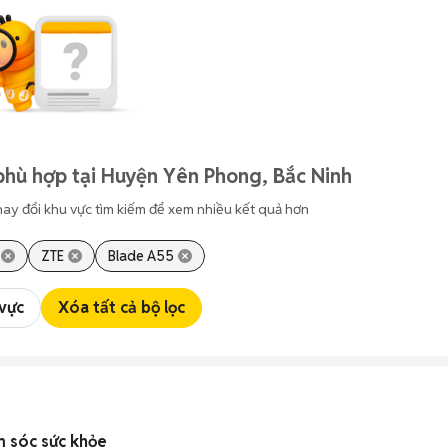
phù hợp tại Huyện Yên Phong, Bắc Ninh
hay đổi khu vực tìm kiếm để xem nhiều kết quả hơn
ZTE
Blade A55
 vực
Xóa tất cả bộ lọc
 sóc sức khỏe