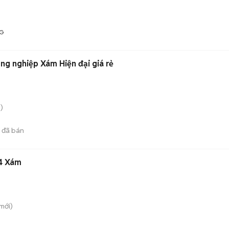
G
g nghiệp Xám Hiện đại giá rẻ
)
đã bán
4 Xám
mới)