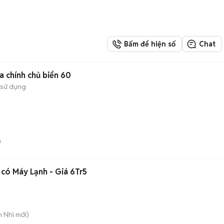
Bấm để hiện số
Chat
a chính chủ biển 60
 sử dụng
n
 có Máy Lạnh - Giá 6Tr5
n Nhì
mới)