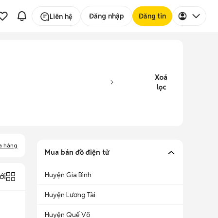
Đăng nhập
Đăng tin
Liên hệ
Xoá
lọc
a hàng
Mua bán đồ điện tử
Huyện Gia Bình
ới
Huyện Lương Tài
Huyện Quế Võ