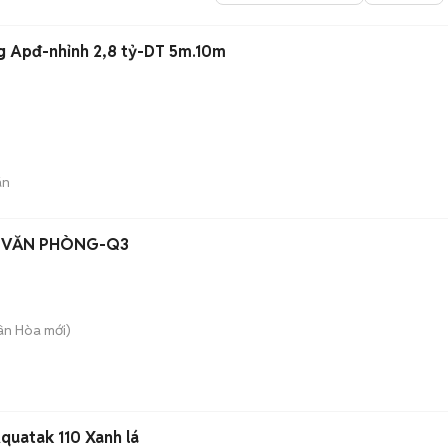
ng Apđ-nhỉnh 2,8 tỷ-DT 5m.10m
án
H VĂN PHÒNG-Q3
uân Hòa
mới)
quatak 110 Xanh lá