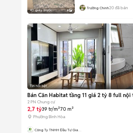
20
đã bán
Trường Chinh
40 giây trước
6
Tin nổi bật
Bán Căn Habitat tầng 11 giá 2 tỷ 8 full nộ
2 PN
Chung cư
2,7 tỷ
39 tr/m²
70 m²
Phường Bình Hòa
Công Ty TNHH Đầu Tư Gia