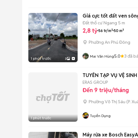
Hưng Land
Giá cực tốt đất ven sô
Đất thổ cư
Ngang 5 m
2,8 tỷ
56 tr/m²
50 m²
Phường An Phú Đông
5.0
3
đã b
Mai Văn Hùng
1 phút trước
3
TUYỂN TẠP VỤ VỆ SIN
ERAS GROUP
Đến 9 triệu/tháng
Phường Võ Thị Sáu
(
P. X
Tuyển Dụng
1 phút trước
Máy rửa xe Bosch EasyA