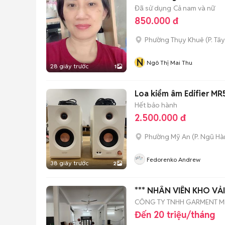
Đã sử dụng
Cả nam và nữ
850.000 đ
Phường Thụy Khuê
(
P. Tâ
N
Ngô Thị Mai Thu
28 giây trước
1
Loa kiểm âm Edifier MR
Hết bảo hành
2.500.000 đ
Phường Mỹ An
(
P. Ngũ H
Fedorenko Andrew
38 giây trước
2
*** NHÂN VIÊN KHO VẢ
CÔNG TY TNHH GARMENT MI
Đến 20 triệu/tháng