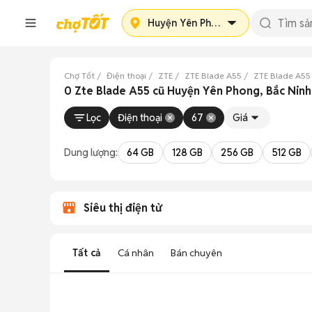
Huyện Yên Phong
Chợ Tốt
Điện thoại
ZTE
ZTE Blade A55
ZTE Blade A55
0 Zte Blade A55 cũ Huyện Yên Phong, Bắc Ninh
Lọc
Điện thoại
67
Giá
Dung lượng:
64 GB
128 GB
256 GB
512 GB
Siêu thị điện tử
Tất cả
Cá nhân
Bán chuyên