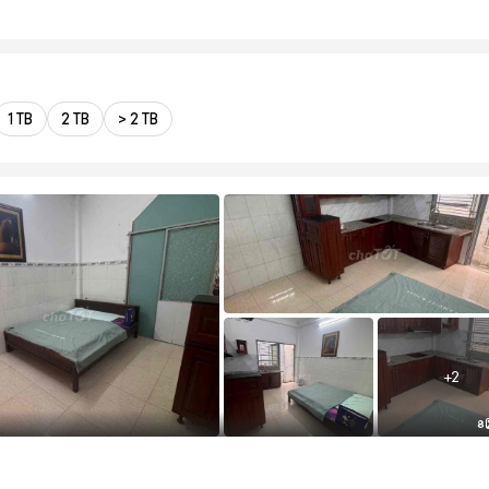
1 TB
2 TB
> 2 TB
+
2
8