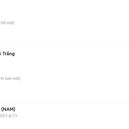
y Hồ
mới)
5 Trắng
ành Sơn
mới)
I (NAM)
SSY & CY