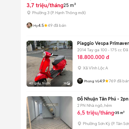
3,7 triệu/tháng
25 m²
Phường 3
(
P. Hạnh Thông
mới)
4.5
49
đã bán
Hy
Piaggio Vespa Primaver
2014
Tay ga
100 - 175 cc
Đã
18.800.000 đ
Xã Vĩnh Lộc A
4.9
769
đã bá
Phong Vũ
40 giây trước
10
Đỗ Nhuận Tân Phú - 2pn
2 PN
Nhà ngõ, hẻm
6,5 triệu/tháng
35 m²
Phường Sơn Kỳ
(
P. Tân Sơ