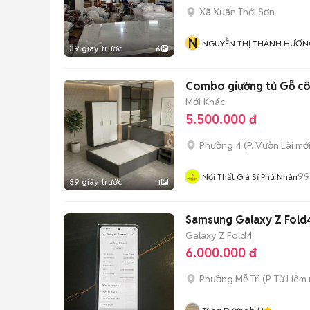
Xã Xuân Thới Sơn
N
NGUYỄN THỊ THANH HƯƠN
39 giây trước
6
Combo giường tủ Gỗ côn
Mới
Khác
5.500.000 đ
Phường 4
(
P. Vườn Lài
mới
99
Nội Thất Giá Sĩ Phú Nhàn
39 giây trước
1
Samsung Galaxy Z Fold
Galaxy Z Fold4
6.000.000 đ
Phường Mễ Trì
(
P. Từ Liêm
5.0