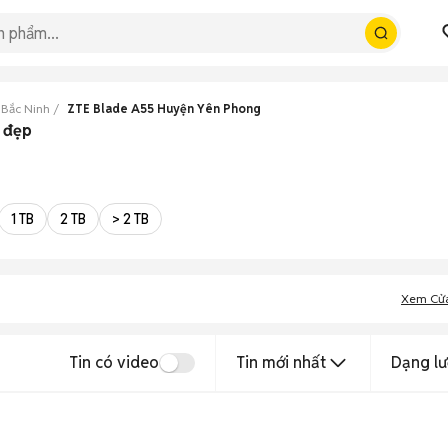
 Bắc Ninh
ZTE Blade A55 Huyện Yên Phong
 đẹp
1 TB
2 TB
> 2 TB
Xem Cử
Tin có video
Tin mới nhất
Dạng lư