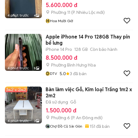
5.600.000 đ
Phường 11
(
P. Nhiêu Lộc
mới)
4 phút trước
4
H
Hoa Mười Giờ
Apple iPhone 14 Pro 128GB Thay pin
bể lưng
iPhone 14 Pro
128 GB
Còn bảo hành
8.500.000 đ
Phường Bình Hưng Hòa
4 phút trước
5
D
5.0
3
đã bán
DTV
Bàn làm việc Gỗ, Kim loại Trắng 1m2 x
2m2
Đã sử dụng
Gỗ
1.500.000 đ
Phường 6
(
P. An Đông
mới)
4 phút trước
3
151
đã bán
Chợ Đồ Cũ Sài Gòn