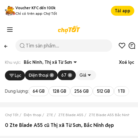
Voucher KFC đến 100k
Tải app
Chỉ có trên app Chợ Tốt
Khu vực:
Bắc Ninh, Thị xã Từ Sơn
Xoá lọc
Điện thoại
67
Giá
Lọc
Dung lượng:
64 GB
128 GB
256 GB
512 GB
1 TB
2 
Chợ Tốt
Điện thoại
ZTE
ZTE Blade A55
ZTE Blade A55 Bắc Ninh
Z
0 Zte Blade A55 cũ Thị xã Từ Sơn, Bắc Ninh đẹp