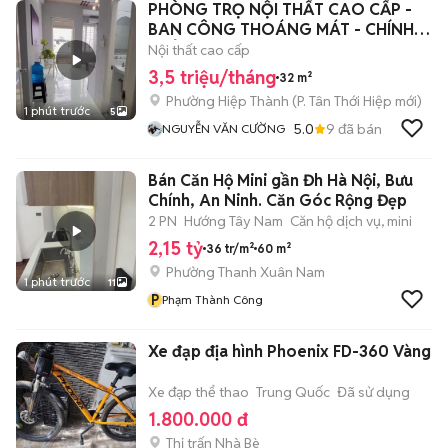
PHÒNG TRỌ NỘI THẤT CAO CẤP -
BAN CÔNG THOÁNG MÁT - CHÍNH
CHỦ
Nội thất cao cấp
3,5 triệu/tháng
32 m²
Phường Hiệp Thành
(
P. Tân Thới Hiệp
mới)
1 phút trước
5
5.0
9
đã bán
NGUYỄN VĂN CƯỜNG
Bán Căn Hộ Mini gần Đh Hà Nội, Bưu
Chính, An Ninh. Căn Góc Rộng Đẹp
2 PN
Hướng Tây Nam
Căn hộ dịch vụ, mini
2,15 tỷ
36 tr/m²
60 m²
Phường Thanh Xuân Nam
1 phút trước
11
P
Phạm Thành Công
Xe đạp địa hình Phoenix FD-360 Vàng
Xe đạp thể thao
Trung Quốc
Đã sử dụng
1.800.000 đ
Thị trấn Nhà Bè