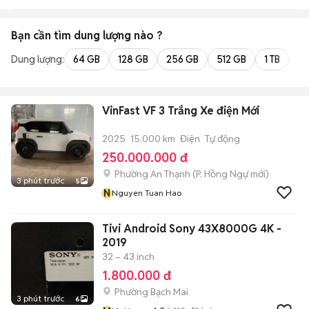
Bạn cần tìm
dung lượng
nào ?
Dung lượng:
64 GB
128 GB
256 GB
512 GB
1 TB
2 
VinFast VF 3 Trắng Xe điện Mới
2025
15.000 km
Điện
Tự động
250.000.000 đ
Phường An Thạnh
(
P. Hồng Ngự
mới)
3 phút trước
5
N
Nguyen Tuan Hao
Tivi Android Sony 43X8000G 4K -
2019
32 – 43 inch
1.800.000 đ
Phường Bạch Mai
3 phút trước
6