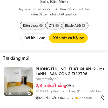
Sơn, Bắc Ninh
Hãy xóa một số bộ lọc hoặc thay đổi khu vực tìm 
kiếm để xem nhiều kết quả hơn
Điện thoại
ZTE
Blade A55
Đổi khu vực
Xóa tất cả bộ lọc
Tin đăng mới
PHÒNG FULL NỘI THẤT QUẬN 12 - MÁY
LẠNH - BAN CÔNG TỪ 2TR8
Nội thất đầy đủ
2,8 triệu/tháng
30 m²
Phường Tân Chánh Hiệp
(
P. Trung Mỹ Tây
mới
1 phút trước
7
5.0
9
đã bán
NGUYỄN VĂN CƯỜNG