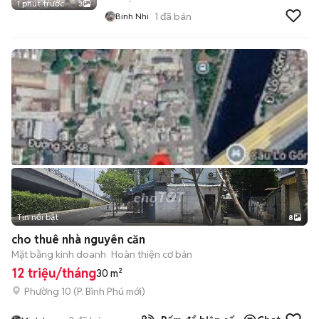
1 phút trước
3
1
đã bán
Binh Nhi
Tin nổi bật
8
+
2
cho thuê nhà nguyên căn
Mặt bằng kinh doanh
Hoàn thiện cơ bản
12 triệu/tháng
30 m²
Phường 10
(
P. Bình Phú
mới)