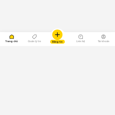
Trang chủ
Quản lý tin
Liên hệ
Tài khoản
Đăng tin
109.000 Bình chọn
Tải ứng dụng Chợ Tốt
Về Chợ Tốt
Quy chế sàn
Chính sách bảo mật
Giải quyết tranh chấp