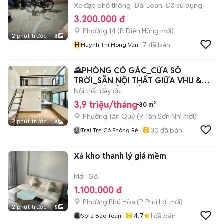
Xe đạp phổ thông
Đài Loan
Đã sử dụng
3.200.000 đ
Phường 14
(
P. Diên Hồng
mới)
2 phút trước
8
H
7
đã bán
Huynh Thi Hong Van
🌄PHÒNG CÓ GÁC_CỬA SỔ
TRỜI_SẴN NỘI THẤT GIỮA VHU &
HUIT_GÒ DẦU, TÂN PHÚ
Nội thất đầy đủ
3,9 triệu/tháng
30 m²
Phường Tân Quý
(
P. Tân Sơn Nhì
mới)
2 phút trước
8
30
đã bán
Trai Trẻ Có Phòng Rẻ
Xả kho thanh lý giá mềm
Mới
Gỗ
1.100.000 đ
Phường Phú Hòa
(
P. Phú Lợi
mới)
2 phút trước
5
4.7
1
đã bán
Sofa Bao Toan