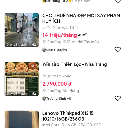
M
4.3
118
đã bán
Mr Hung
CHO THUÊ NHÀ ĐẸP MỚI XÂY PHAN
HUY ÍCH
3 PN
Nhà ngõ, hẻm
14 triệu/tháng
41 m²
Phường 12
(
P. An Hội Tây
mới)
3 phút trước
7
Kiên Nguyễn
Yến sào Thiên Lộc - Nha Trang
Thực phẩm khác
2.790.000 đ
Phường Tân Hưng
3 phút trước
1
Trương Đình Vũ
Lenovo Thinkpad X13 i5
10210/16GB/256GB
Intel Core i5
16 GB
256 GB
SSD