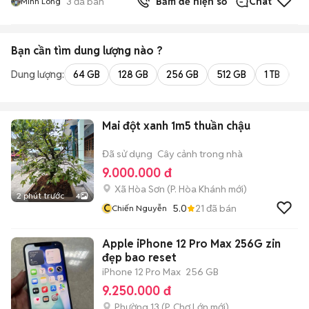
3
đã bán
Bấm để hiện số
Chat
Minh Long
Bạn cần tìm
dung lượng
nào ?
Dung lượng:
64 GB
128 GB
256 GB
512 GB
1 TB
2 
Mai đột xanh 1m5 thuần chậu
Đã sử dụng
Cây cảnh trong nhà
9.000.000 đ
Xã Hòa Sơn
(
P. Hòa Khánh
mới)
2 phút trước
4
C
5.0
21
đã bán
Chiến Nguyễn
Apple iPhone 12 Pro Max 256G zin
đẹp bao reset
iPhone 12 Pro Max
256 GB
9.250.000 đ
Phường 13
(
P. Chợ Lớn
mới)