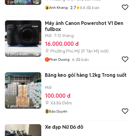
2 phút trước
5
a
2.7
64
đã bán
Anh Khang
Máy ảnh Canon Powershot V1 Đen
fullbox
Mới
7-12 tháng
16.000.000 đ
Phường Phú Mỹ
(
P. Tân Mỹ
mới)
2 phút trước
5
6
đã bán
Phan Duong
Băng keo gói hàng 1.2kg Trong suốt
Mới
100.000 đ
Xã Bà Điểm
2 phút trước
4
B
Bảo Duyên
Xe đạp Nữ Đỏ đô