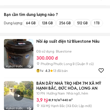
Bạn cần tìm
dung lượng
nào ?
Dung lượng:
64 GB
128 GB
256 GB
512 GB
1 TB
2 
Nồi áp suất điện tử Bluestone Nâu
Đã sử dụng
Bluestone
300.000 đ
Phường Phước Long B (Quận 9 cũ)
4 phút trước
1
T
4.3
13
đã bán
Tư
BÁN DÃY NHÀ TRỌ HẺM 7M XÃ MỸ
HẠNH BẮC, ĐỨC HÒA, LONG AN
10 PN
Hướng Nam
Nhà ngõ, hẻm
3,9 tỷ
8,9 tr/m²
440 m²
Xã Mỹ Hạnh Bắc
(
Xã Đức Lập
mới)
4 phút trước
5