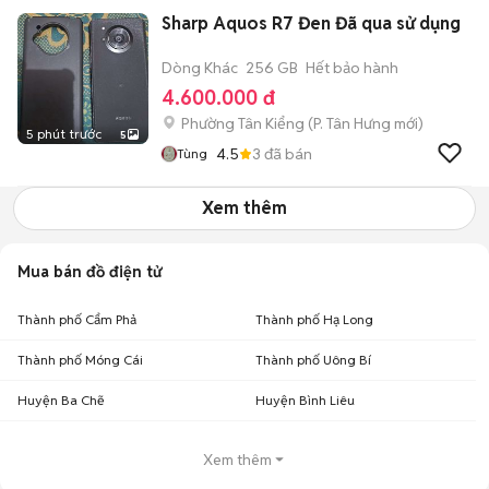
Sharp Aquos R7 Đen Đã qua sử dụng
Dòng Khác
256 GB
Hết bảo hành
4.600.000 đ
Phường Tân Kiểng
(
P. Tân Hưng
mới)
5 phút trước
5
4.5
3
đã bán
Tùng
Xem thêm
Mua bán đồ điện tử
Thành phố Cẩm Phả
Thành phố Hạ Long
Thành phố Móng Cái
Thành phố Uông Bí
Huyện Ba Chẽ
Huyện Bình Liêu
Xem thêm