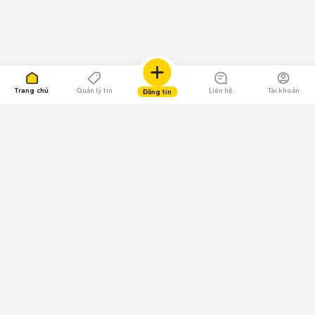
Trang chủ
Quản lý tin
Liên hệ
Tài khoản
Đăng tin
109.000 Bình chọn
Tải ứng dụng Chợ Tốt
Về Chợ Tốt
Quy chế sàn
Chính sách bảo mật
Giải quyết tranh chấp
CÔNG TY TNHH CHỢ TỐT - Người đại diện theo pháp luật:
Nguyễn Trọng Tấn; GPDKKD: 0312120782 do Sở KH & ĐT TP.HCM cấp ngày