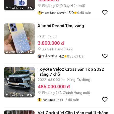
Phường 12
(
P. Bảy Hiền
mới)
2 phút trước
5
P
5.0
6
đã bán
Pham Đinh Duyên
Xiaomi Redmi Tím, vàng
Redmi 12 5G
3.800.000 đ
Xã Bình Hàng Trung
2 phút trước
6
4.2
853
đã bán
THẢO TIÊN
Toyota Veloz Cross Bản Top 2022
Trắng 7 chỗ
2022
68.000 km
Xăng
Tự động
485.000.000 đ
Phường 2
(
P. Chánh Hưng
mới)
2 phút trước
15
T
2
đã bán
Tran Khac Thao
Vẹt Cockatiel Cặp trống mái 11 tháng