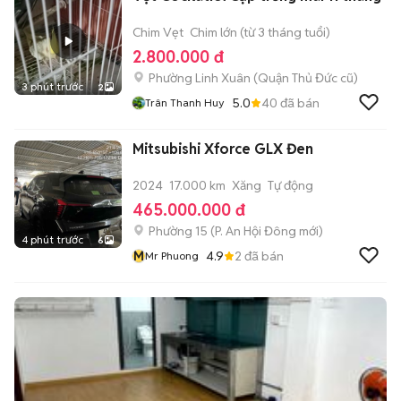
Chim Vẹt
Chim lớn (từ 3 tháng tuổi)
2.800.000 đ
Phường Linh Xuân (Quận Thủ Đức cũ)
3 phút trước
2
5.0
40
đã bán
Trân Thanh Huy
Mitsubishi Xforce GLX Đen
2024
17.000 km
Xăng
Tự động
465.000.000 đ
Phường 15
(
P. An Hội Đông
mới)
4 phút trước
6
M
4.9
2
đã bán
Mr Phuong