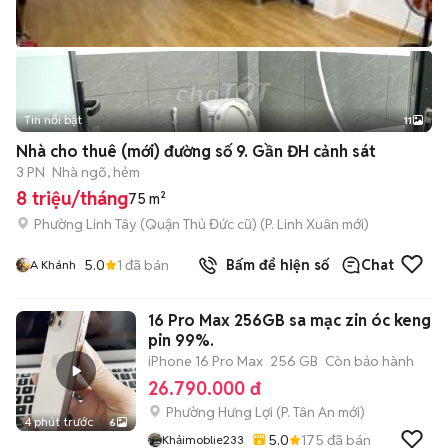
Tin nổi bật
11
+
2
Nhà cho thuê (mới) đường số 9. Gần ĐH cảnh sát
3 PN
Nhà ngõ, hẻm
8 triệu/tháng
75 m²
Phường Linh Tây (Quận Thủ Đức cũ)
(
P. Linh Xuân
mới)
5.0
1
đã bán
Bấm để hiện số
Chat
A Khánh
16 Pro Max 256GB sa mạc zin óc keng
pin 99%.
iPhone 16 Pro Max
256 GB
Còn bảo hành
26.790.000 đ
Phường Hưng Lợi
(
P. Tân An
mới)
4 phút trước
6
5.0
175
đã bán
Khảimoblie233