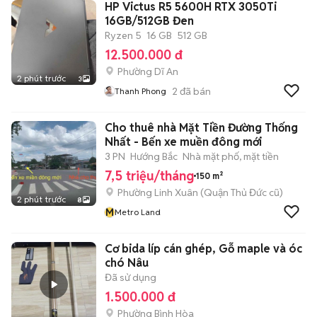
HP Victus R5 5600H RTX 3050Ti
16GB/512GB Đen
Ryzen 5
16 GB
512 GB
12.500.000 đ
Phường Dĩ An
2 phút trước
3
2
đã bán
Thanh Phong
Cho thuê nhà Mặt Tiền Đường Thống
Nhất - Bến xe muền đông mới
3 PN
Hướng Bắc
Nhà mặt phố, mặt tiền
7,5 triệu/tháng
150 m²
Phường Linh Xuân (Quận Thủ Đức cũ)
2 phút trước
8
M
Metro Land
Cơ bida líp cán ghép, Gỗ maple và óc
chó Nâu
Đã sử dụng
1.500.000 đ
Phường Bình Hòa