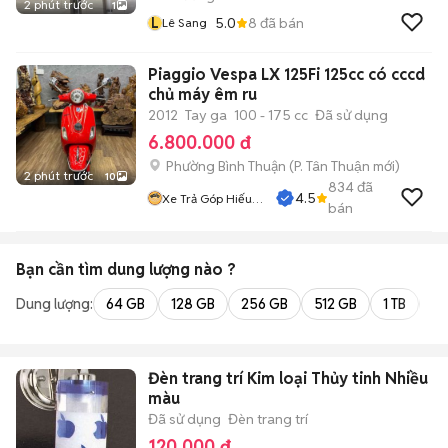
2 phút trước
1
L
5.0
8
đã bán
Lê Sang
Piaggio Vespa LX 125Fi 125cc có cccd
chủ máy êm ru
2012
Tay ga
100 - 175 cc
Đã sử dụng
6.800.000 đ
Phường Bình Thuận
(
P. Tân Thuận
mới)
2 phút trước
10
834
đã
4.5
Xe Trả Góp Hiếu
bán
CT
Bạn cần tìm
dung lượng
nào ?
Dung lượng:
64 GB
128 GB
256 GB
512 GB
1 TB
2 
Đèn trang trí Kim loại Thủy tinh Nhiều
màu
Đã sử dụng
Đèn trang trí
120.000 đ