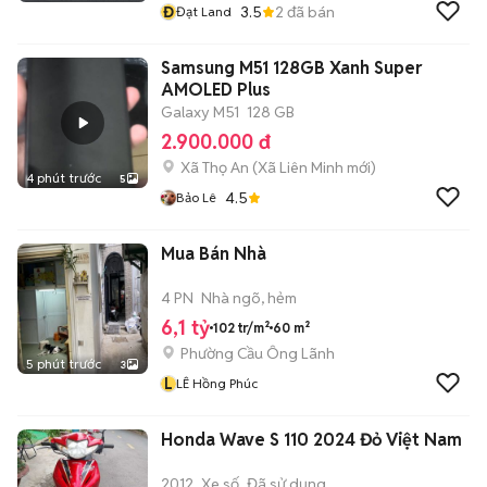
Đ
3.5
2
đã bán
Đạt Land
Samsung M51 128GB Xanh Super
AMOLED Plus
Galaxy M51
128 GB
2.900.000 đ
Xã Thọ An
(
Xã Liên Minh
mới)
4 phút trước
5
4.5
Bảo Lê
Mua Bán Nhà
4 PN
Nhà ngõ, hẻm
6,1 tỷ
102 tr/m²
60 m²
Phường Cầu Ông Lãnh
5 phút trước
3
L
LÊ Hồng Phúc
Honda Wave S 110 2024 Đỏ Việt Nam
2012
Xe số
Đã sử dụng