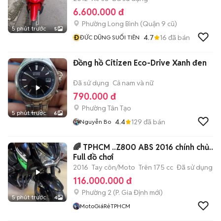
6.600.000 đ
Phường Long Bình (Quận 9 cũ)
5 phút trước
5
Đ
4.7
16
đã bán
ĐỨC DŨNG SUỐI TIÊN
Đồng hồ Citizen Eco-Drive Xanh đen
Đã sử dụng
Cả nam và nữ
790.000 đ
Phường Tân Tạo
5 phút trước
6
4.4
129
đã bán
Nguyễn Bo
🌈 TPHCM ..Z800 ABS 2016 chính chủ..
Full đồ chơi
2016
Tay côn/Moto
Trên 175 cc
Đã sử dụng
116.000.000 đ
Phường 2
(
P. Gia Định
mới)
5 phút trước
4
MotoGiáRẻTPHCM