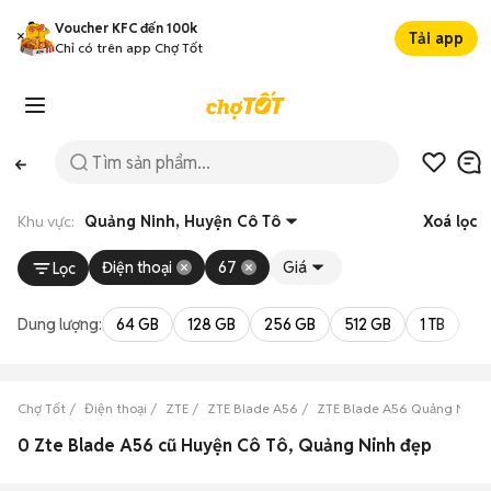
Voucher KFC đến 100k
Tải app
Chỉ có trên app Chợ Tốt
Khu vực:
Quảng Ninh, Huyện Cô Tô
Xoá lọc
Điện thoại
67
Giá
Lọc
Dung lượng:
64 GB
128 GB
256 GB
512 GB
1 TB
2 
Chợ Tốt
Điện thoại
ZTE
ZTE Blade A56
ZTE Blade A56 Quảng Ninh
0 Zte Blade A56 cũ Huyện Cô Tô, Quảng Ninh đẹp