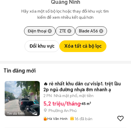
Quảng Ninh
Hãy xóa một số bộ lọc hoặc thay đổi khu vực tìm 
kiếm để xem nhiều kết quả hơn
Điện thoại
ZTE
Blade A56
Đổi khu vực
Xóa tất cả bộ lọc
Tin đăng mới
🔥 rẻ nhất khu dân cư visip1. trệt lầu
2p ngủ đường nhựa 8m nhanh ạ
2 PN
Nhà mặt phố, mặt tiền
5,2 triệu/tháng
45 m²
Phường An Phú
Tin ưu tiên
4
16
đã bán
Hà Văn Hinh