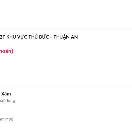
 2T KHU VỰC THỦ ĐỨC - THUẬN AN
khoán)
e Xám
 sử dụng
iêm
mới)