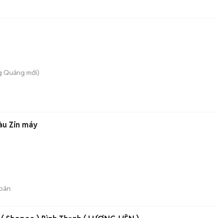
ng Quảng
mới)
àu Zin máy
bán