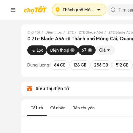
Thành phố Móng Cái
Chợ Tốt
Điện thoại
ZTE
ZTE Blade A56
ZTE Blade A56
0 Zte Blade A56 cũ Thành phố Móng Cái, Quản
Lọc
Điện thoại
67
Giá
Dung lượng:
64 GB
128 GB
256 GB
512 GB
Siêu thị điện tử
Tất cả
Cá nhân
Bán chuyên