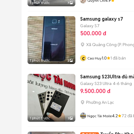
4.9
Quỳnh Chi
1 phút trước
7
Samsung galaxy s7
Galaxy S7
500.000 đ
Xã Quảng Công
(
P. Pho
c
1.0
1
đã bán
Cao Huy
1 phút trước
2
Samsung S23Ultra đủ m
Galaxy S23 Ultra
4-6 tháng
9.500.000 đ
Phường An Lạc
4.2
72
đã 
Ngọc Tài Moile
1 phút trước
3