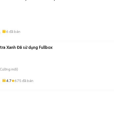
6
đã bán
r
ltra Xanh Đã sử dụng Fullbox
 Cường
mới)
4.7
675
đã bán