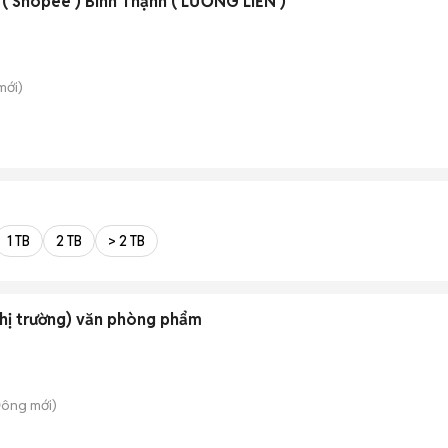
( Shopee ) Bình Thạnh ( LƯƠNG LIỀN )
mới)
1 TB
2 TB
> 2 TB
thị trường) văn phòng phẩm
Đông
mới)