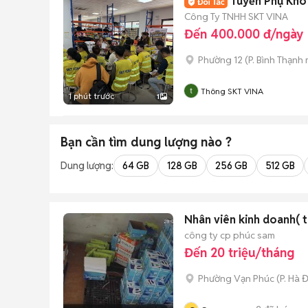
Tuyển Phụ Kho 
Công Ty TNHH SKT VINA
Đến 400.000 đ/ngày
Phường 12
(
P. Bình Thạnh
Thông SKT VINA
1 phút trước
1
Bạn cần tìm
dung lượng
nào ?
Dung lượng:
64 GB
128 GB
256 GB
512 GB
Nhân viên kinh doanh( 
công ty cp phúc sam
Đến 20 triệu/tháng
Phường Vạn Phúc
(
P. Hà 