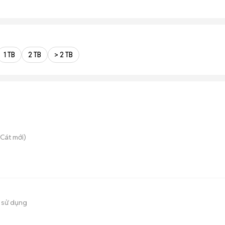
1 TB
2 TB
> 2 TB
 Cát
mới)
 sử dụng