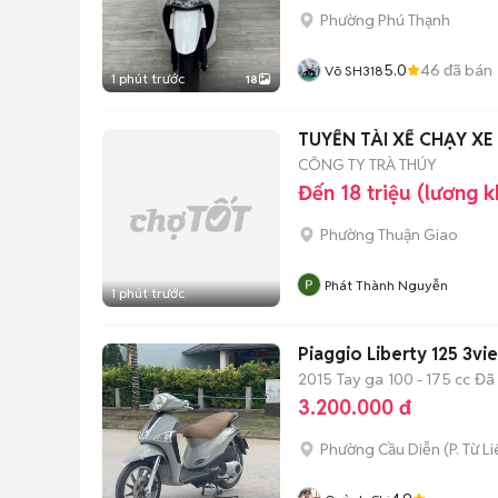
Phường Phú Thạnh
5.0
46
đã bán
Võ SH318
1 phút trước
18
TUYỂN TÀI XẾ CHẠY XE
CÔNG TY TRÀ THÚY
Đến 18 triệu (lương 
Phường Thuận Giao
Phát Thành Nguyễn
1 phút trước
Piaggio Liberty 125 3vi
2015
Tay ga
100 - 175 cc
Đã
3.200.000 đ
Phường Cầu Diễn
(
P. Từ L