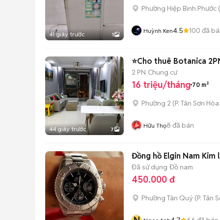
Phường Hiệp Bình Phước 
4.5
100
đã bá
Huỳnh Ken
41 giây trước
1
⭐Cho thuê Botanica 2PN =
2 PN
Chung cư
16 triệu/tháng
70 m²
Phường 2
(
P. Tân Sơn Hòa
8
đã bán
Hữu Thọ
44 giây trước
7
Đồng hồ Elgin Nam Kim 
Đã sử dụng
Đồ nam
450.000 đ
Phường Tân Quý
(
P. Tân 
4.7
66
đã bán