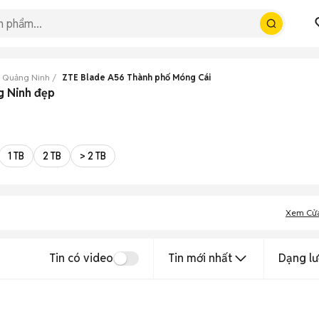
 Quảng Ninh
ZTE Blade A56 Thành phố Móng Cái
g Ninh đẹp
1 TB
2 TB
> 2 TB
Xem Cử
Tin có video
Tin mới nhất
Dạng lư