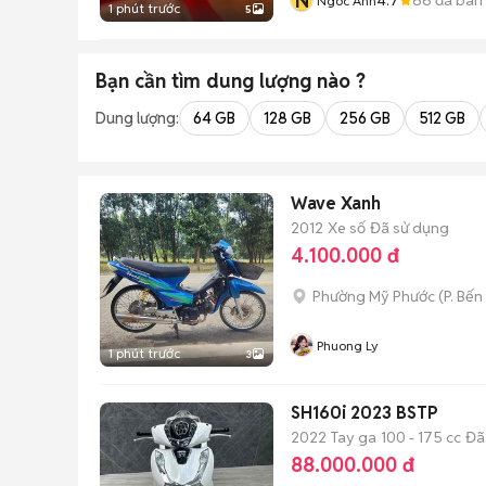
N
Ngoc Anh
1 phút trước
5
Bạn cần tìm
dung lượng
nào ?
Dung lượng:
64 GB
128 GB
256 GB
512 GB
Wave Xanh
2012
Xe số
Đã sử dụng
4.100.000 đ
Phường Mỹ Phước
(
P. Bến
Phuong Ly
1 phút trước
3
SH160i 2023 BSTP
2022
Tay ga
100 - 175 cc
Đã
88.000.000 đ