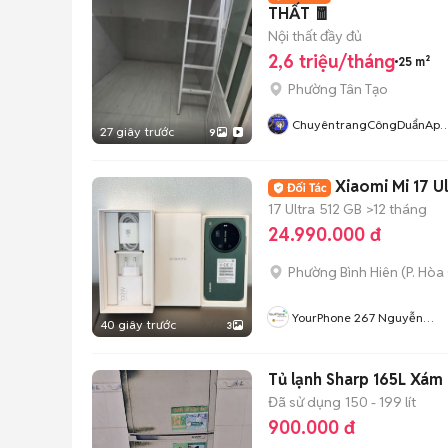
THẤT 🧧
Nội thất đầy đủ
2,6 triệu/tháng
25 m²
Phường Tân Tạo
ChuyêntrangCôngDuẩnApa
27 giây trước
9
Tment800
Xiaomi Mi 17 U
17 Ultra
512 GB
>12 tháng
24.990.000 đ
Phường Bình Hiên
(
P. Hòa
YourPhone 267 Nguyễn
40 giây trước
3
Hoàng-Hải Châu-Đà Nẵng
Tủ lạnh Sharp 165L Xám
Đã sử dụng
150 - 199 lít
900.000 đ