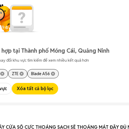
 hợp tại Thành phố Móng Cái, Quảng Ninh
hay đổi khu vực tìm kiếm để xem nhiều kết quả hơn
ZTE
Blade A56
 vực
Xóa tất cả bộ lọc
XÂY CỬA SỔ CỰC THOÁNG SẠCH SẼ THOÁNG MÁT ĐẦY ĐỦ 