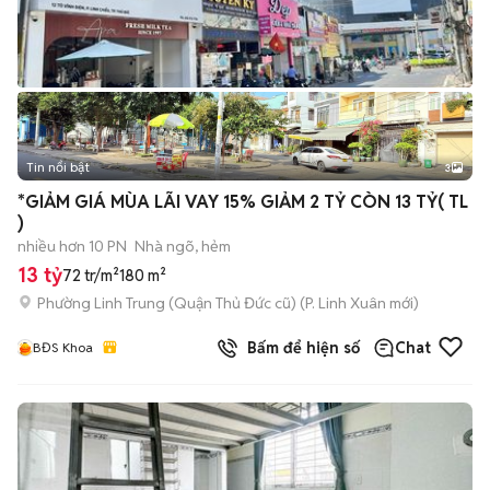
Tin nổi bật
3
*GIẢM GIÁ MÙA LÃI VAY 15% GIẢM 2 TỶ CÒN 13 TỶ( TL
)
nhiều hơn 10 PN
Nhà ngõ, hẻm
13 tỷ
72 tr/m²
180 m²
Phường Linh Trung (Quận Thủ Đức cũ)
(
P. Linh Xuân
mới)
Bấm để hiện số
Chat
BĐS Khoa