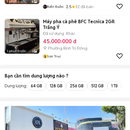
1 phút trước
6
2.5
32
đã bán
Biển Buồn
Máy pha cà phê BFC Tecnica 2GR
Trắng Ý
Đã sử dụng
Khác
45.000.000 đ
Phường Bình Trị Đông
1 phút trước
3
s
Son Truc
Bạn cần tìm
dung lượng
nào ?
Dung lượng:
64 GB
128 GB
256 GB
512 GB
1 TB
2 