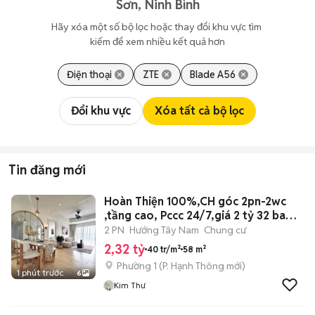
Sơn, Ninh Bình
Hãy xóa một số bộ lọc hoặc thay đổi khu vực tìm 
kiếm để xem nhiều kết quả hơn
Điện thoại
ZTE
Blade A56
Đổi khu vực
Xóa tất cả bộ lọc
Tin đăng mới
Hoàn Thiện 100%,CH góc 2pn-2wc
,tầng cao, Pccc 24/7,giá 2 tỷ 32 bao
sổ
2 PN
Hướng Tây Nam
Chung cư
2,32 tỷ
40 tr/m²
58 m²
Phường 1
(
P. Hạnh Thông
mới)
1 phút trước
6
Kim Thư