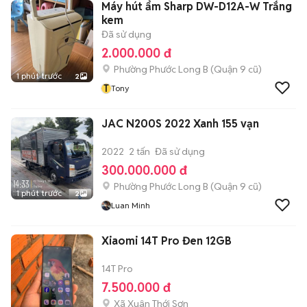
Máy hút ẩm Sharp DW-D12A-W Trắng
kem
Đã sử dụng
2.000.000 đ
Phường Phước Long B (Quận 9 cũ)
1 phút trước
2
T
Tony
JAC N200S 2022 Xanh 155 vạn
2022
2 tấn
Đã sử dụng
300.000.000 đ
Phường Phước Long B (Quận 9 cũ)
1 phút trước
2
Luan Minh
Xiaomi 14T Pro Đen 12GB
14T Pro
7.500.000 đ
Xã Xuân Thới Sơn