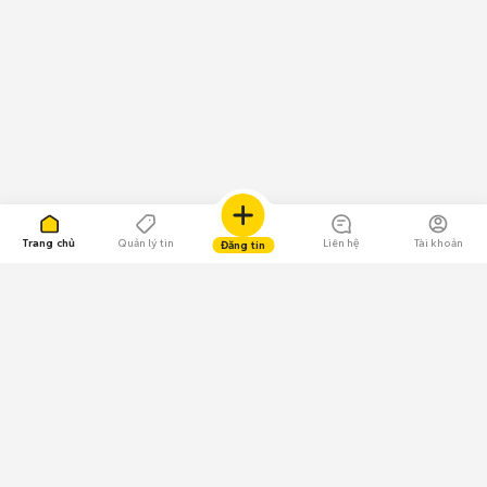
Trang chủ
Quản lý tin
Liên hệ
Tài khoản
Đăng tin
109.000 Bình chọn
Tải ứng dụng Chợ Tốt