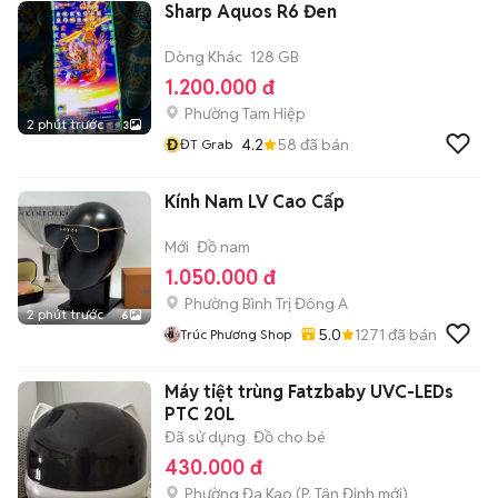
Sharp Aquos R6 Đen
Dòng Khác
128 GB
1.200.000 đ
Phường Tam Hiệp
2 phút trước
3
Đ
4.2
58
đã bán
ĐT Grab
Kính Nam LV Cao Cấp
Mới
Đồ nam
1.050.000 đ
Phường Bình Trị Đông A
2 phút trước
6
5.0
1271
đã bán
Trúc Phương Shop
Máy tiệt trùng Fatzbaby UVC-LEDs
PTC 20L
Đã sử dụng
Đồ cho bé
430.000 đ
Phường Đa Kao
(
P. Tân Định
mới)