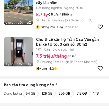
cây lâu năm
Đất nông nghiệp
Ngang 20 m
8,7 tỷ
2,5 tr/m²
3500 m²
Thị trấn Gia Ray
(
Xã Xuân Lộc
mới)
2 phút trước
12
t
2
đã bán
Trương Văn Dũng
Cho thuê căn hộ Trần Cao Vân gần
bãi xe tô tô, 3 cửa sổ, 30m2
1 PN
Căn hộ dịch vụ, mini
7,5 triệu/tháng
30 m²
Phường Tam Thuận
(
P. Thanh Khê
mới)
2 phút trước
11
H
4.0
Hung
Bạn cần tìm
dung lượng
nào ?
Dung lượng:
64 GB
128 GB
256 GB
512 GB
1 TB
2 