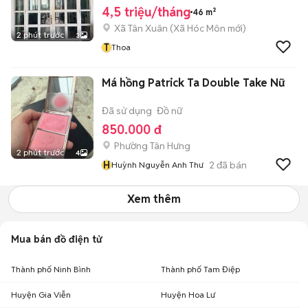
4,5 triệu/tháng
46 m²
Xã Tân Xuân
(
Xã Hóc Môn
mới)
2 phút trước
3
T
Thoa
Má hồng Patrick Ta Double Take Nữ
Đã sử dụng
Đồ nữ
850.000 đ
Phường Tân Hưng
2 phút trước
4
H
2
đã bán
Huỳnh Nguyễn Anh Thư
Xem thêm
Mua bán đồ điện tử
Thành phố Ninh Bình
Thành phố Tam Điệp
Huyện Gia Viễn
Huyện Hoa Lư