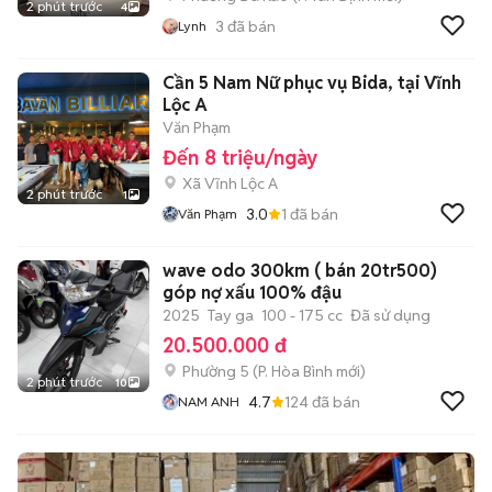
2 phút trước
4
3
đã bán
Lynh
Cần 5 Nam Nữ phục vụ Bida, tại Vĩnh
Lộc A
Văn Phạm
Đến 8 triệu/ngày
Xã Vĩnh Lộc A
2 phút trước
1
3.0
1
đã bán
Văn Phạm
wave odo 300km ( bán 20tr500)
góp nợ xấu 100% đậu
2025
Tay ga
100 - 175 cc
Đã sử dụng
20.500.000 đ
Phường 5
(
P. Hòa Bình
mới)
2 phút trước
10
4.7
124
đã bán
NAM ANH