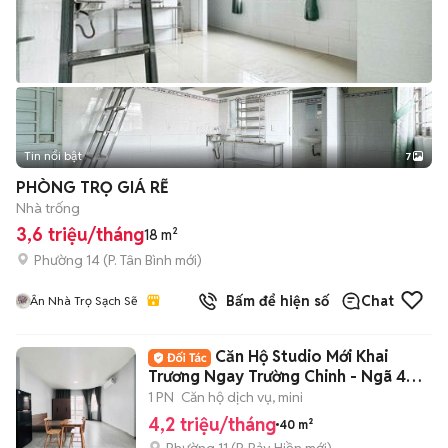
Tin nổi bật
7
+
2
PHÒNG TRỌ GIÁ RẼ
Nhà trống
3,6 triệu/tháng
18 m²
Phường 14
(
P. Tân Bình
mới)
Bấm để hiện số
Chat
Ân Nhà Trọ Sạch Sẽ
Căn Hộ Studio Mới Khai
Trương Ngay Trường Chinh - Ngã 4
Bảy Hiền -CMT8
1 PN
Căn hộ dịch vụ, mini
4,2 triệu/tháng
40 m²