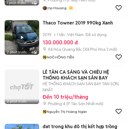
Phường 11
(
P. Bảy Hiền
mới)
1 phút trước
5
Lhp Housing
Thaco Towner 2019 990kg Xanh
2019
< 1 tấn
Việt Nam
Đã sử dụng
130.000.000 đ
Xã Hòa Quang Bắc
(
Xã Phú Hòa 2
mới)
2 phút trước
6
N
NGÔ HỒNG TIẾN
LỄ TÂN CA SÁNG VÀ CHIỀU HỆ
THỐNG KHÁCH SẠN SÂN BAY
HỆ THỐNG KHÁCH SẠN SÂN BAY TÂN SƠN
NHẤT
Đến 10 triệu/tháng
2 phút trước
Phường 4
(
P. Tân Sơn Nhất
mới)
N
Nguyễn Thị Hoàng Ngân
đat trong khu đô thị kết hợp trồng