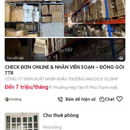
Tin nổi bật
3
CHECK ĐƠN ONLINE & NHÂN VIÊN SOẠN – ĐÓNG GÓI
7TR
CÔNG TY TNHH XUẤT NHẬP KHẨU THƯƠNG MẠI DỊCH VỤ BNP
Đến 7 triệu/tháng
Phường Hiệp Tân
(
P. Phú Thạnh
mới)
Bấm để hiện số
Chat
Chương
Cho thuê phòng
Nhà trống