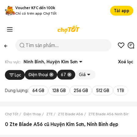
Voucher KFC đến 100k
Tải app
Chỉ có trên app Chợ Tốt
Khu vực:
Ninh Bình, Huyện Kim Sơn
Xoá lọc
Điện thoại
67
Giá
Lọc
Dung lượng:
64 GB
128 GB
256 GB
512 GB
1 TB
2 
Chợ Tốt
Điện thoại
ZTE
ZTE Blade A56
ZTE Blade A56 Ninh Bình
0 Zte Blade A56 cũ Huyện Kim Sơn, Ninh Bình đẹp