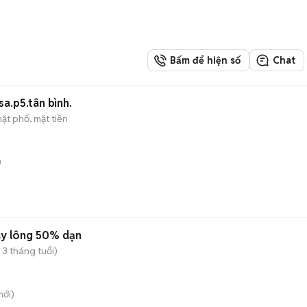
Bấm để hiện số
Chat
a.p5.tân bình.
ặt phố, mặt tiền
)
ay lông 50% dạn
 3 tháng tuổi)
ới)