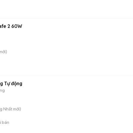
afe 2 60W
mới)
ng Tự động
ộng
ng Nhất
mới)
 bán