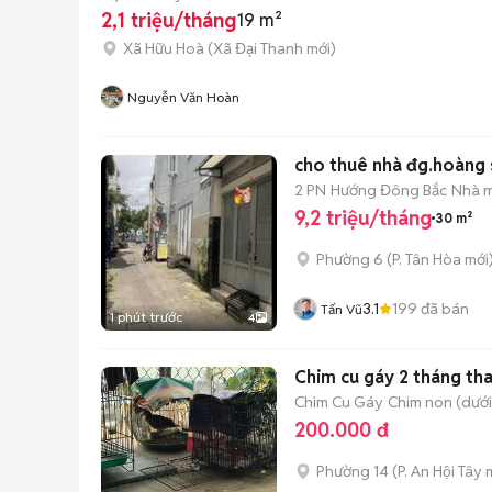
2,1 triệu/tháng
19 m²
Xã Hữu Hoà
(
Xã Đại Thanh
mới)
Nguyễn Văn Hoàn
cho thuê nhà đg.hoàng s
2 PN
Hướng Đông Bắc
Nhà m
9,2 triệu/tháng
30 m²
Phường 6
(
P. Tân Hòa
mới
3.1
199
đã bán
Tấn Vũ
1 phút trước
4
Chim cu gáy 2 tháng th
Chim Cu Gáy
Chim non (dưới
200.000 đ
Phường 14
(
P. An Hội Tây
m