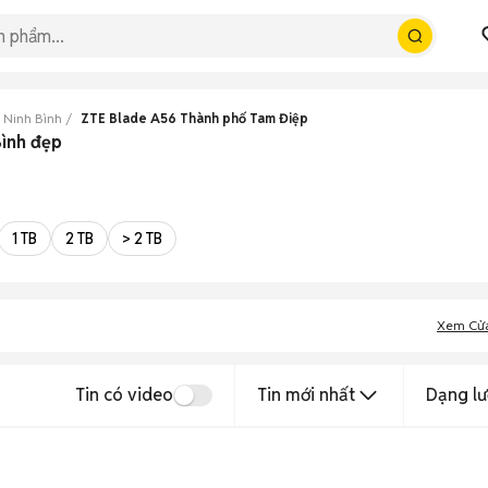
 Ninh Bình
ZTE Blade A56 Thành phố Tam Điệp
Bình đẹp
1 TB
2 TB
> 2 TB
Xem Cử
Tin có video
Tin mới nhất
Dạng lư