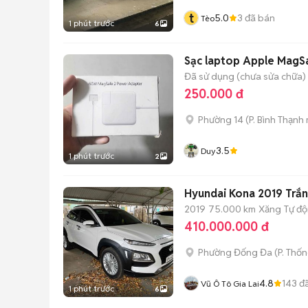
t
5.0
3
đã bán
Tèo
1 phút trước
6
Sạc laptop Apple MagS
Đã sử dụng (chưa sửa chữa)
250.000 đ
Phường 14
(
P. Bình Thạnh
3.5
Duy
1 phút trước
2
Hyundai Kona 2019 Trắ
2019
75.000 km
Xăng
Tự đ
410.000.000 đ
Phường Đống Đa
(
P. Thố
4.8
143
đã
Vũ Ô Tô Gia Lai
1 phút trước
6