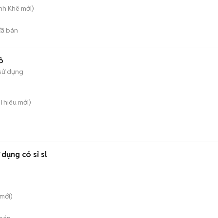
anh Khê
mới)
ã bán
ỏ
sử dụng
i Thiêu
mới)
dụng có sỉ sl
mới)
bán