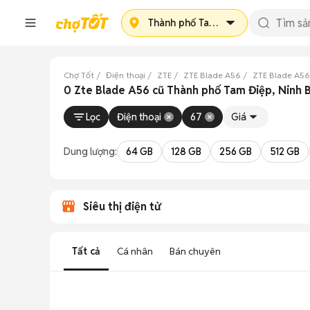
Thành phố Tam Điệp
Chợ Tốt
Điện thoại
ZTE
ZTE Blade A56
ZTE Blade A56
0 Zte Blade A56 cũ Thành phố Tam Điệp, Ninh 
Lọc
Điện thoại
67
Giá
Dung lượng:
64 GB
128 GB
256 GB
512 GB
Siêu thị điện tử
Tất cả
Cá nhân
Bán chuyên