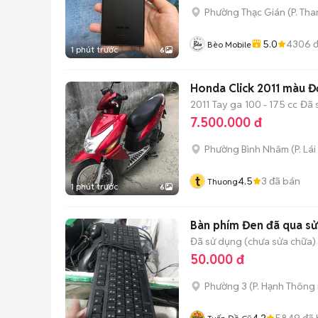
Phường Thạc Gián
(
P. Th
5.0
4306
đ
Bèo Mobile
1 phút trước
6
Honda Click 2011 màu Đ
2011
Tay ga
100 - 175 cc
Đã 
7.500.000 đ
Phường Bình Nhâm
(
P. Lá
t
4.5
3
đã bán
Thuong
1 phút trước
6
Bàn phím Đen đã qua sử 
Đã sử dụng (chưa sửa chữa)
50.000 đ
Phường 3
(
P. Hạnh Thông
4.2
5849
đã 