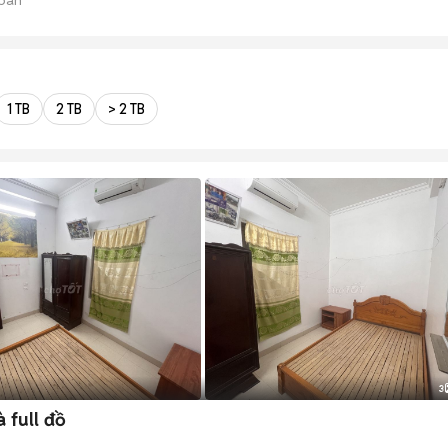
1 TB
2 TB
> 2 TB
3
 full đồ