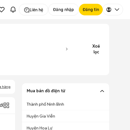
Đăng nhập
Đăng tin
Liên hệ
Xoá
lọc
a hàng
Mua bán đồ điện tử
Thành phố Ninh Bình
ới
Huyện Gia Viễn
Huyện Hoa Lư