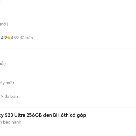
mới)
4.9
459
đã bán
uổi)
 Mỹ
mới)
79
đã bán
y S23 Ultra 256GB đen BH 6th có góp
n bảo hành