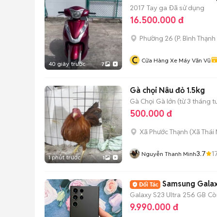
2017
Tay ga
Đã sử dụng
16.500.000 đ
Phường 26
(
P. Bình Thạnh
C
Cửa Hàng Xe Máy Văn Vũ
40 giây trước
7
Gà chọi Nâu đỏ 1.5kg
Gà Chọi
Gà lớn (từ 3 tháng t
500.000 đ
Xã Phước Thạnh
(
Xã Thái
3.7
1
Nguyễn Thanh Minh
1 phút trước
1
Samsung Galax
Galaxy S23 Ultra
256 GB
Cò
9.990.000 đ