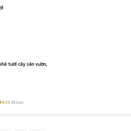
ới
hê tưới cây sân vườn,
9
34
đã bán