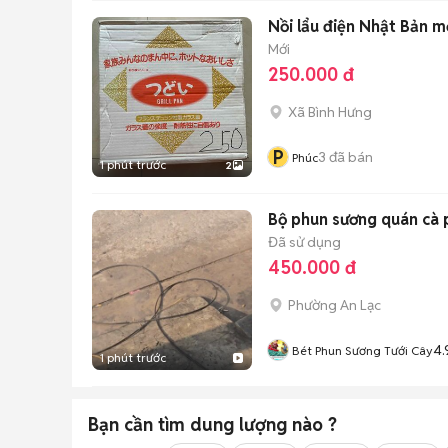
Nồi lẩu điện Nhật Bản m
Mới
250.000 đ
Xã Bình Hưng
P
3
đã bán
Phúc
1 phút trước
2
Bộ phun sương quán cà p
Đã sử dụng
450.000 đ
Phường An Lạc
4.
Bét Phun Sương Tưới Cây
1 phút trước
Bạn cần tìm
dung lượng
nào ?