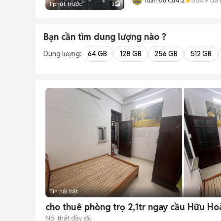
Tuấn Đồ Cũ
1 phút trước
3
Bạn cần tìm
dung lượng
nào ?
Dung lượng:
64 GB
128 GB
256 GB
512 GB
Tin nổi bật
cho thuê phòng trọ 2,1tr ngay cầu Hữu Hoà
Nội thất đầy đủ