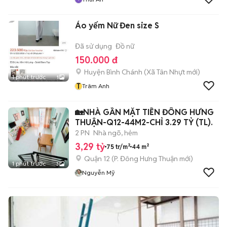
Áo yếm Nữ Đen size S
Đã sử dụng
Đồ nữ
150.000 đ
Huyện Bình Chánh
(
Xã Tân Nhựt
mới)
1 phút trước
1
T
Trâm Anh
🏡NHÀ GẦN MẶT TIỀN ĐÔNG HƯNG
THUẬN-Q12-44M2-CHỈ 3.29 TỶ (TL).
2 PN
Nhà ngõ, hẻm
3,29 tỷ
75 tr/m²
44 m²
Quận 12
(
P. Đông Hưng Thuận
mới)
1 phút trước
3
Nguyễn Mỹ