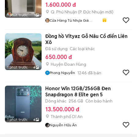
1.600.000 đ
Q. Phú Nhuận
(
P. Đức Nhuận
mới)
1 phút trước
1
Cửa Hàng Tủ Nhựa Giá
Xưởng
Đồng hồ Vityaz Gỗ Nâu Cổ điển Liên
Xô
Đã sử dụng
Các loại khác
650.000 đ
Huyện Đoan Hùng
1 phút trước
6
1246
đã bán
Phong Nguyễn
Honor Win 12GB/256GB Đen
Snapdragon 8 Elite gen 5
Dòng khác
256 GB
Còn bảo hành
13.500.000 đ
Thành phố Dĩ An
1 phút trước
6
Nguyễn Hữu Ân