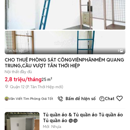
Tin nổi bật
7
+
2
CHO THUÊ PHÒNG SÁT CÔNGVIÊNPHẦNMỀM QUANG
TRUNG,CẦU VƯỢT TÂN THỚI HIỆP
Nội thất đầy đủ
2,8 triệu/tháng
25 m²
Quận 12
(
P. Tân Thới Hiệp
mới)
1
đã bán
Bấm để hiện số
Chat
Văn Viết Tìm Phòng Giá Tốt
Tủ quần áo & Tủ quần áo Tủ quần áo
Tủ quần áo @@
Mới
Nhựa