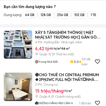
Bạn cần tìm
dung lượng
nào ?
Dung lượng:
64 GB
128 GB
256 GB
512 GB
1 TB
2 
XÂY 5 TẦNG|HẺM THÔNG| 1 MẶT
NHÀ| SÁT TRƯỜNG HỌC| GẦN GÒ
VẤP
4 PN
Hướng Bắc
Nhà ngõ, hẻm
6,42 tỷ
111 tr/m²
58 m²
Quận 12
(
P. Thới An
mới)
1 phút trước
12
59
đã
5.0
Trung Nhà Đất
bán
0901888734
🔴CHO THUÊ CH CENTRAL PREMIUM
🍀2PN2WC FULL NỘI THẤT💥NHÀ
CHUẨN ĐẸP Ở NGAY
2 PN
Chung cư
15 triệu/tháng
72 m²
Quận 8
(
P. Chánh Hưng
mới)
1 phút trước
12
1
đã bán
DƯƠNG HẰNG PKD CĂN HỘ