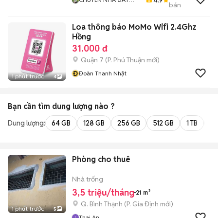
bán
QUẬN 12
Loa thông báo MoMo Wifi 2.4Ghz
Hồng
31.000 đ
Quận 7
(
P. Phú Thuận
mới)
Đ
Đoàn Thanh Nhật
1 phút trước
4
Bạn cần tìm
dung lượng
nào ?
Dung lượng:
64 GB
128 GB
256 GB
512 GB
1 TB
2 
Phòng cho thuê
Nhà trống
3,5 triệu/tháng
21 m²
Q. Bình Thạnh
(
P. Gia Định
mới)
1 phút trước
5
Thai An