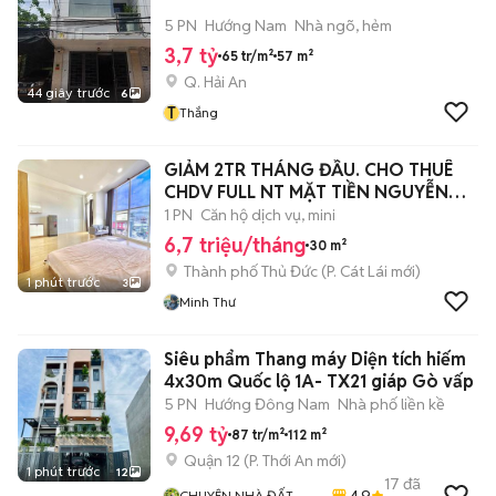
5 PN
Hướng Nam
Nhà ngõ, hẻm
3,7 tỷ
65 tr/m²
57 m²
Q. Hải An
44 giây trước
6
T
Thắng
GIẢM 2TR THÁNG ĐẦU. CHO THUÊ
CHDV FULL NT MẶT TIỀN NGUYỄN
THỊ ĐỊNH
1 PN
Căn hộ dịch vụ, mini
6,7 triệu/tháng
30 m²
Thành phố Thủ Đức
(
P. Cát Lái
mới)
1 phút trước
3
Minh Thư
Siêu phẩm Thang máy Diện tích hiếm
4x30m Quốc lộ 1A- TX21 giáp Gò vấp
5 PN
Hướng Đông Nam
Nhà phố liền kề
9,69 tỷ
87 tr/m²
112 m²
Quận 12
(
P. Thới An
mới)
1 phút trước
12
17
đã
4.9
CHUYÊN NHÀ ĐẤT