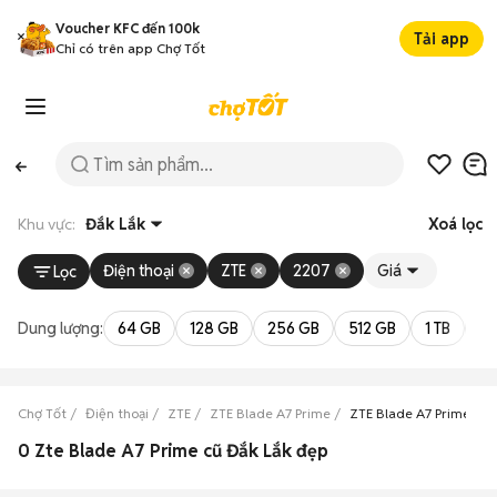
Voucher KFC đến 100k
Tải app
Chỉ có trên app Chợ Tốt
Khu vực:
Đắk Lắk
Xoá lọc
Điện thoại
ZTE
2207
Giá
Lọc
Dung lượng:
64 GB
128 GB
256 GB
512 GB
1 TB
2 
Chợ Tốt
Điện thoại
ZTE
ZTE Blade A7 Prime
ZTE Blade A7 Prime Đắk
0 Zte Blade A7 Prime cũ Đắk Lắk đẹp