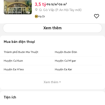
3,5 tỷ
96 tr/m²
36 m²
Q. Gò Vấp
(
P. An Hội Tây
mới)
2 phút trước
3
H
Hạ Di
Xem thêm
Mua bán điện thoại
Thành phố Buôn Ma Thuột
Huyện Buôn Đôn
Huyện Cư Kuin
Huyện Cư M'gar
Huyện Ea H'leo
Huyện Ea Kar
Xem thêm
Tiện ích