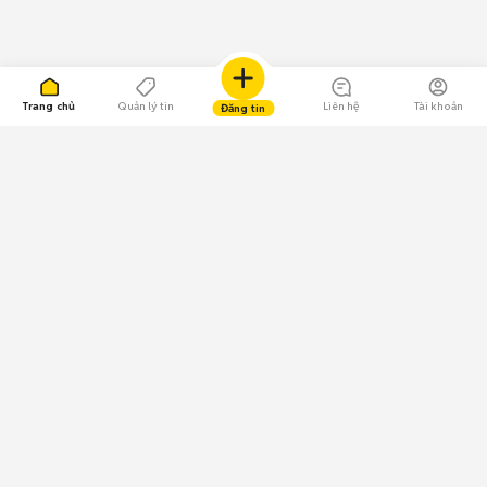
Trang chủ
Quản lý tin
Liên hệ
Tài khoản
Đăng tin
109.000 Bình chọn
Tải ứng dụng Chợ Tốt
Về Chợ Tốt
Quy chế sàn
Chính sách bảo mật
Giải quyết tranh chấp
CÔNG TY TNHH CHỢ TỐT - Người đại diện theo pháp luật:
Nguyễn Trọng Tấn; GPDKKD: 0312120782 do Sở KH & ĐT TP.HCM cấp ngày
11/01/2013;
GPMXH: 185/GP-BTTTT do Bộ Thông tin và Truyền thông