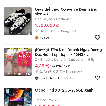
GIAI VIỆT CENTRAL PREMIUM
Giày thể thao Converse Đen Trắng
size 43
Đã sử dụng
Cả nam và nữ
1.500.000 đ
Quận 7
(
P. Tân Hưng
mới)
1 phút trước
4
Khoa Lê
🌾🏡Mặt Tiền Kinh Doanh Ngay Dương
Đức Hiền Tây Thạnh - 46M2 -
N4,2x11,5
2 PN
Hướng Đông
Nhà mặt phố, mặt tiền
4,89 tỷ
106 tr/m²
46 m²
Q. Tân Phú
(
P. Tây Thạnh
mới)
1 phút trước
3
Nguyễn Toàn Nhà Phố Tân
Phú
Oppo Find X8 12GB/256GB Xanh
Find X8
256 GB