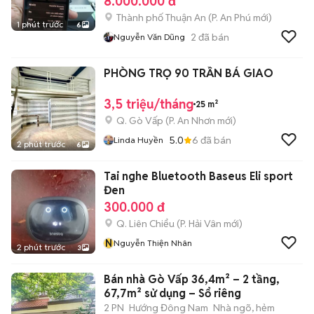
8.000.000 đ
Thành phố Thuận An
(
P. An Phú
mới)
1 phút trước
6
2
đã bán
Nguyễn Văn Dũng
PHÒNG TRỌ 90 TRẦN BÁ GIAO
3,5 triệu/tháng
25 m²
Q. Gò Vấp
(
P. An Nhơn
mới)
5.0
6
đã bán
Linda Huyền
2 phút trước
6
Tai nghe Bluetooth Baseus Eli sport
Đen
300.000 đ
Q. Liên Chiểu
(
P. Hải Vân
mới)
N
Nguyễn Thiện Nhân
2 phút trước
3
Bán nhà Gò Vấp 36,4m² – 2 tầng,
67,7m² sử dụng – Sổ riêng
2 PN
Hướng Đông Nam
Nhà ngõ, hẻm