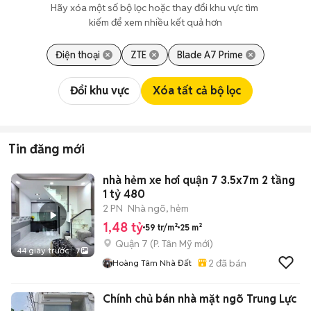
Hãy xóa một số bộ lọc hoặc thay đổi khu vực tìm 
kiếm để xem nhiều kết quả hơn
Điện thoại
ZTE
Blade A7 Prime
Đổi khu vực
Xóa tất cả bộ lọc
Tin đăng mới
nhà hẻm xe hơi quận 7 3.5x7m 2 tầng
1 tỷ 480
2 PN
Nhà ngõ, hẻm
1,48 tỷ
59 tr/m²
25 m²
Quận 7
(
P. Tân Mỹ
mới)
44 giây trước
7
2
đã bán
Hoàng Tâm Nhà Đất
Chính chủ bán nhà mặt ngõ Trung Lực