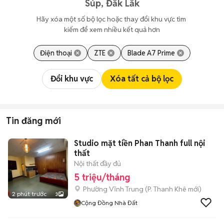
Súp, Đắk Lắk
Hãy xóa một số bộ lọc hoặc thay đổi khu vực tìm 
kiếm để xem nhiều kết quả hơn
Điện thoại
ZTE
Blade A7 Prime
Đổi khu vực
Xóa tất cả bộ lọc
Tin đăng mới
Studio mặt tiền Phan Thanh full nội
thất
Nội thất đầy đủ
5 triệu/tháng
Phường Vĩnh Trung
(
P. Thanh Khê
mới)
2 phút trước
3
Cộng Đồng Nhà Đất