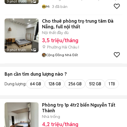
3 phút trước
2
m
3
đã bán
Mi
Cho thuê phòng trọ trung tâm Đà
Nẵng, full nội thất
Nội thất đầy đủ
3,5 triệu/tháng
Phường Hải Châu I
3 phút trước
5
Cộng Đồng Nhà Đất
Bạn cần tìm
dung lượng
nào ?
Dung lượng:
64 GB
128 GB
256 GB
512 GB
1 TB
2 
Phòng trọ 1p 4tr2 biển Nguyễn Tất
Thành
Nhà trống
4,2 triệu/tháng