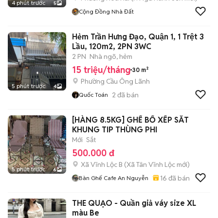
4 phút trước
5
Cộng Đồng Nhà Đất
Hẻm Trần Hưng Đạo, Quận 1, 1 Trệt 3
Lầu, 120m2, 2PN 3WC
2 PN
Nhà ngõ, hẻm
15 triệu/tháng
30 m²
Phường Cầu Ông Lãnh
5 phút trước
4
2
đã bán
Quốc Toán
[HÀNG 8.5KG] GHẾ BỐ XẾP SẮT
KHUNG TIP THÙNG PHI
Mới
Sắt
500.000 đ
Xã Vĩnh Lộc B
(
Xã Tân Vĩnh Lộc
mới)
5 phút trước
6
16
đã bán
Bàn Ghế Cafe An Nguyễn
THE QUẠO - Quần giả váy size XL
màu Be