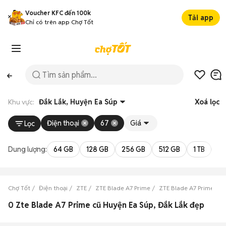
Voucher KFC đến 100k
Tải app
Chỉ có trên app Chợ Tốt
Khu vực:
Đắk Lắk, Huyện Ea Súp
Xoá lọc
Điện thoại
67
Giá
Lọc
Dung lượng:
64 GB
128 GB
256 GB
512 GB
1 TB
2 
Chợ Tốt
Điện thoại
ZTE
ZTE Blade A7 Prime
ZTE Blade A7 Prime Đắk
0 Zte Blade A7 Prime cũ Huyện Ea Súp, Đắk Lắk đẹp