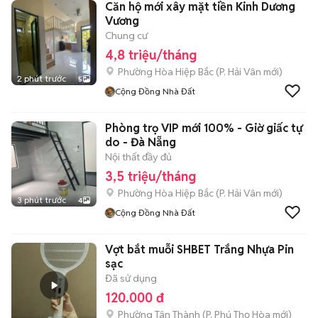
Căn hộ mới xây mặt tiền Kinh Dương
Vương
Chung cư
4,8 triệu/tháng
Phường Hòa Hiệp Bắc
(
P. Hải Vân
mới)
2 phút trước
5
Cộng Đồng Nhà Đất
Phòng trọ VIP mới 100% - Giờ giấc tự
do - Đà Nẵng
Nội thất đầy đủ
3,5 triệu/tháng
Phường Hòa Hiệp Bắc
(
P. Hải Vân
mới)
3 phút trước
4
Cộng Đồng Nhà Đất
Vợt bắt muỗi SHBET Trắng Nhựa Pin
sạc
Đã sử dụng
120.000 đ
Phường Tân Thành
(
P. Phú Thọ Hòa
mới)