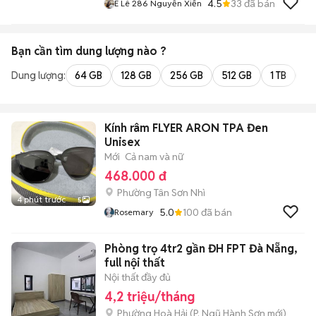
4.5
33
đã bán
E Lê 286 Nguyễn Xiển
Bạn cần tìm
dung lượng
nào ?
Dung lượng:
64 GB
128 GB
256 GB
512 GB
1 TB
2 
Kính râm FLYER ARON TPA Đen
Unisex
Mới
Cả nam và nữ
468.000 đ
Phường Tân Sơn Nhì
4 phút trước
5
5.0
100
đã bán
Rosemary
Phòng trọ 4tr2 gần ĐH FPT Đà Nẵng,
full nội thất
Nội thất đầy đủ
4,2 triệu/tháng
Phường Hoà Hải
(
P. Ngũ Hành Sơn
mới)