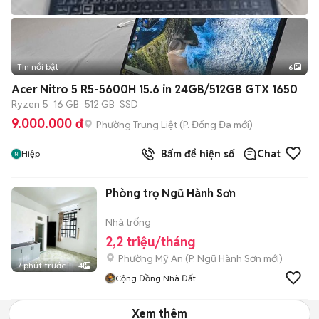
Tin nổi bật
6
+
2
Acer Nitro 5 R5-5600H 15.6 in 24GB/512GB GTX 1650
Ryzen 5
16 GB
512 GB
SSD
9.000.000 đ
Phường Trung Liệt
(
P. Đống Đa
mới)
Bấm để hiện số
Chat
Hiệp
Phòng trọ Ngũ Hành Sơn
Nhà trống
2,2 triệu/tháng
Phường Mỹ An
(
P. Ngũ Hành Sơn
mới)
7 phút trước
4
Cộng Đồng Nhà Đất
Xem thêm