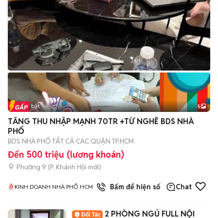
Tin nổi bật
5
TĂNG THU NHẬP MẠNH 70TR +TỪ NGHỀ BDS NHÀ
PHỐ
BDS NHÀ PHỐ TẤT CẢ CÁC QUẬN TP.HCM
Đến 500 triệu (lương khoán)
Phường 9
(
P. Khánh Hội
mới)
1
đã bán
Bấm để hiện số
Chat
KINH DOANH NHÀ PHỐ HCM
2 PHÒNG NGỦ FULL NỘI