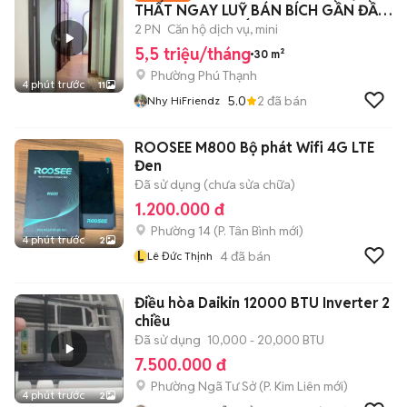
THẤT NGAY LUỸ BÁN BÍCH GẦN ĐẦM
SEN, ĐH VĂN HIẾN
2 PN
Căn hộ dịch vụ, mini
5,5 triệu/tháng
30 m²
Phường Phú Thạnh
4 phút trước
11
5.0
2
đã bán
Nhy HiFriendz
ROOSEE M800 Bộ phát Wifi 4G LTE
Đen
Đã sử dụng (chưa sửa chữa)
1.200.000 đ
Phường 14
(
P. Tân Bình
mới)
4 phút trước
2
L
4
đã bán
Lê Đức Thịnh
Điều hòa Daikin 12000 BTU Inverter 2
chiều
Đã sử dụng
10,000 - 20,000 BTU
7.500.000 đ
Phường Ngã Tư Sở
(
P. Kim Liên
mới)
4 phút trước
2