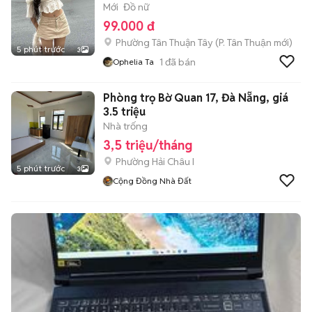
Mới
Đồ nữ
99.000 đ
Phường Tân Thuận Tây
(
P. Tân Thuận
mới)
5 phút trước
3
1
đã bán
Ophelia Ta
Phòng trọ Bờ Quan 17, Đà Nẵng, giá
3.5 triệu
Nhà trống
3,5 triệu/tháng
Phường Hải Châu I
5 phút trước
3
Cộng Đồng Nhà Đất