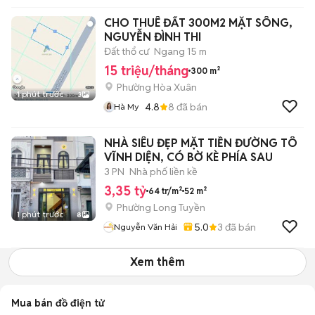
CHO THUÊ ĐẤT 300M2 MẶT SÔNG,
NGUYỄN ĐÌNH THI
Đất thổ cư
Ngang 15 m
15 triệu/tháng
300 m²
Phường Hòa Xuân
1 phút trước
3
4.8
8
đã bán
Hà My
NHÀ SIÊU ĐẸP MẶT TIỀN ĐƯỜNG TÔ
VĨNH DIỆN, CÓ BỜ KÈ PHÍA SAU
3 PN
Nhà phố liền kề
3,35 tỷ
64 tr/m²
52 m²
Phường Long Tuyền
1 phút trước
8
5.0
3
đã bán
Nguyễn Văn Hải
Xem thêm
Mua bán đồ điện tử