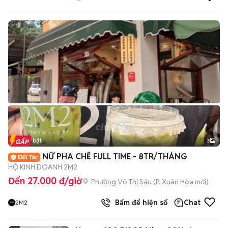
Tin nổi bật
3
NỮ PHA CHẾ FULL TIME - 8TR/THÁNG
HỘ KINH DOANH 2M2
Đến 27.000 đ/giờ
Phường Võ Thị Sáu
(
P. Xuân Hòa
mới)
Bấm để hiện số
Chat
2M2