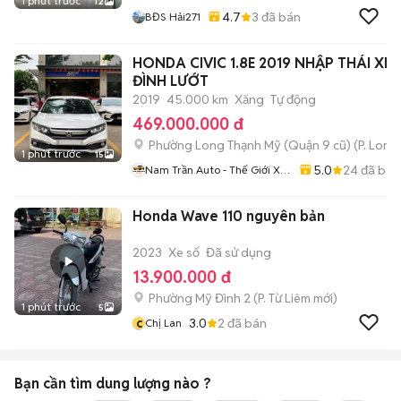
1 phút trước
12
4.7
3
đã bán
BĐS Hải271
HONDA CIVIC 1.8E 2019 NHẬP THÁI XE 
ĐÌNH LƯỚT
2019
45.000 km
Xăng
Tự động
469.000.000 đ
Phường Long Thạnh Mỹ (Quận 9 cũ)
(
P. Long
1 phút trước
15
5.0
24
đã bán
Nam Trần Auto - Thế Giới Xe
Lướt
Honda Wave 110 nguyên bản
2023
Xe số
Đã sử dụng
13.900.000 đ
Phường Mỹ Đình 2
(
P. Từ Liêm
mới)
1 phút trước
5
c
3.0
2
đã bán
Chị Lan
Bạn cần tìm
dung lượng
nào ?