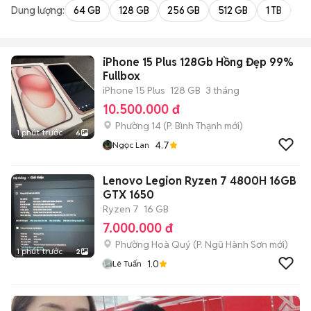
Dung lượng:
64 GB
128 GB
256 GB
512 GB
1 TB
2 
iPhone 15 Plus 128Gb Hồng Đẹp 99%
Fullbox
iPhone 15 Plus
128 GB
3 tháng
10.500.000 đ
Phường 14
(
P. Bình Thạnh
mới)
1 phút trước
6
4.7
Ngọc Lan
Lenovo Legion Ryzen 7 4800H 16GB
GTX 1650
Ryzen 7
16 GB
7.000.000 đ
Phường Hoà Quý
(
P. Ngũ Hành Sơn
mới)
1 phút trước
2
1.0
Lê Tuấn