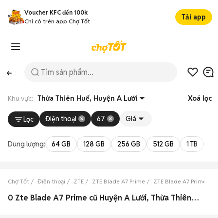
Voucher KFC đến 100k
Tải app
Chỉ có trên app Chợ Tốt
Khu vực:
Thừa Thiên Huế, Huyện A Lưới
Xoá lọc
Điện thoại
67
Giá
Lọc
Dung lượng:
64 GB
128 GB
256 GB
512 GB
1 TB
2 
Chợ Tốt
Điện thoại
ZTE
ZTE Blade A7 Prime
ZTE Blade A7 Prime Th
0 Zte Blade A7 Prime cũ Huyện A Lưới, Thừa Thiên Huế đẹp