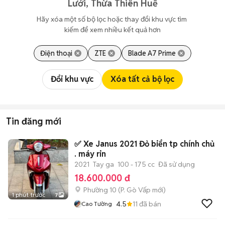
Lưới, Thừa Thiên Huế
Hãy xóa một số bộ lọc hoặc thay đổi khu vực tìm 
kiếm để xem nhiều kết quả hơn
Điện thoại
ZTE
Blade A7 Prime
Đổi khu vực
Xóa tất cả bộ lọc
Tin đăng mới
✅ Xe Janus 2021 Đỏ biển tp chính chủ
. máy rin
2021
Tay ga
100 - 175 cc
Đã sử dụng
18.600.000 đ
Phường 10
(
P. Gò Vấp
mới)
1 phút trước
7
4.5
11
đã bán
Cao Tường