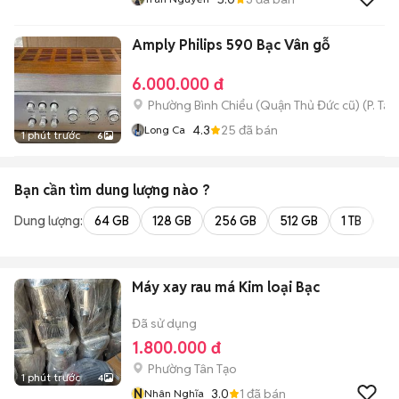
Amply Philips 590 Bạc Vân gỗ
6.000.000 đ
Phường Bình Chiểu (Quận Thủ Đức cũ)
(
P. Ta
4.3
25
đã bán
Long Ca
1 phút trước
6
Bạn cần tìm
dung lượng
nào ?
Dung lượng:
64 GB
128 GB
256 GB
512 GB
1 TB
2 
Máy xay rau má Kim loại Bạc
Đã sử dụng
1.800.000 đ
Phường Tân Tạo
1 phút trước
4
N
3.0
1
đã bán
Nhân Nghĩa