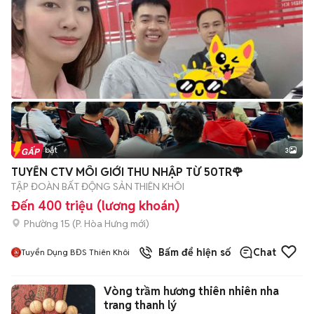
Tin nổi bật
3
TUYỂN CTV MÔI GIỚI THU NHẬP TỪ 50TR🌹
TẬP ĐOÀN BẤT ĐỘNG SẢN THIÊN KHÔI
Đến 400 triệu (lương khoán)
Phường 15
(
P. Hòa Hưng
mới)
Bấm để hiện số
Chat
Tuyển Dụng BĐS Thiên Khôi
Vòng trầm hương thiên nhiên nha
trang thanh lý