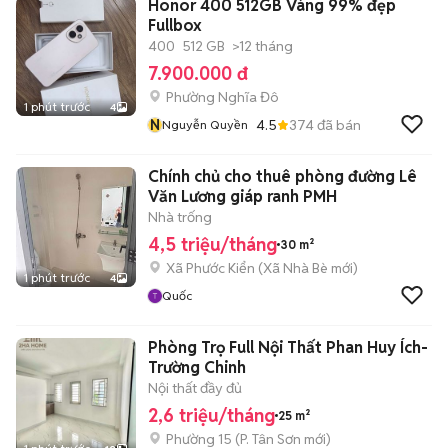
Honor 400 512GB Vàng 99% đẹp
Fullbox
400
512 GB
>12 tháng
7.900.000 đ
Phường Nghĩa Đô
1 phút trước
4
N
4.5
374
đã bán
Nguyễn Quyền
Chính chủ cho thuê phòng đường Lê
Văn Lương giáp ranh PMH
Nhà trống
4,5 triệu/tháng
30 m²
Xã Phước Kiển
(
Xã Nhà Bè
mới)
1 phút trước
4
Quốc
Phòng Trọ Full Nội Thất Phan Huy Ích-
Trường Chinh
Nội thất đầy đủ
2,6 triệu/tháng
25 m²
Phường 15
(
P. Tân Sơn
mới)