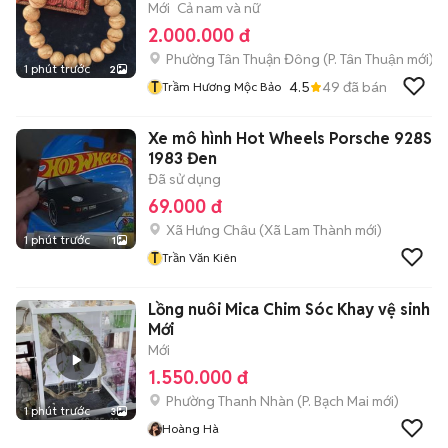
Mới
Cả nam và nữ
2.000.000 đ
Phường Tân Thuận Đông
(
P. Tân Thuận
mới)
1 phút trước
2
T
4.5
49
đã bán
Trầm Hương Mộc Bảo
Xe mô hình Hot Wheels Porsche 928S
1983 Đen
Đã sử dụng
69.000 đ
Xã Hưng Châu
(
Xã Lam Thành
mới)
1 phút trước
1
T
Trần Văn Kiên
Lồng nuôi Mica Chim Sóc Khay vệ sinh
Mới
Mới
1.550.000 đ
Phường Thanh Nhàn
(
P. Bạch Mai
mới)
1 phút trước
3
Hoàng Hà