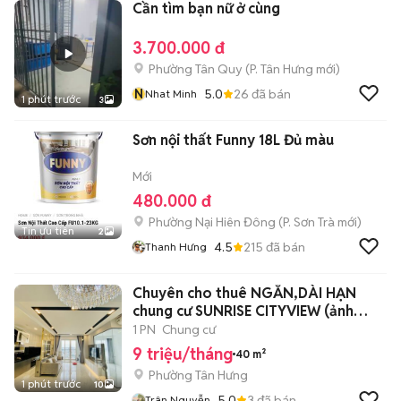
Cần tìm bạn nữ ở cùng
3.700.000 đ
Phường Tân Quy
(
P. Tân Hưng
mới)
N
5.0
26
đã bán
Nhat Minh
1 phút trước
3
Sơn nội thất Funny 18L Đủ màu
Mới
480.000 đ
Phường Nại Hiên Đông
(
P. Sơn Trà
mới)
Tin ưu tiên
2
4.5
215
đã bán
Thanh Hưng
Chuyên cho thuê NGẮN,DÀI HẠN
chung cư SUNRISE CITYVIEW (ảnh
minh hoạ)
1 PN
Chung cư
9 triệu/tháng
40 m²
Phường Tân Hưng
1 phút trước
10
5.0
3
đã bán
Trân Nguyễn