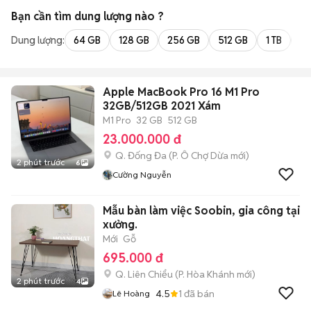
Bạn cần tìm
dung lượng
nào ?
Dung lượng:
64 GB
128 GB
256 GB
512 GB
1 TB
2 
Apple MacBook Pro 16 M1 Pro
32GB/512GB 2021 Xám
M1 Pro
32 GB
512 GB
23.000.000 đ
Q. Đống Đa
(
P. Ô Chợ Dừa
mới)
2 phút trước
6
Cường Nguyễn
Mẫu bàn làm việc Soobin, gia công tại
xưởng.
Mới
Gỗ
695.000 đ
Q. Liên Chiểu
(
P. Hòa Khánh
mới)
2 phút trước
4
4.5
1
đã bán
Lê Hoàng