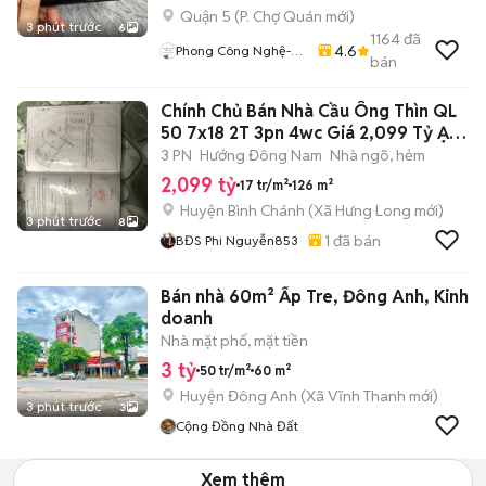
Quận 5
(
P. Chợ Quán
mới)
3 phút trước
6
1164
đã
4.6
Phong Công Nghệ-
bán
TienTranMobile
Chính Chủ Bán Nhà Cầu Ông Thìn QL
50 7x18 2T 3pn 4wc Giá 2,099 Tỷ Ạ
LH
3 PN
Hướng Đông Nam
Nhà ngõ, hẻm
2,099 tỷ
17 tr/m²
126 m²
Huyện Bình Chánh
(
Xã Hưng Long
mới)
3 phút trước
8
1
đã bán
BĐS Phi Nguyễn853
Bán nhà 60m² Ấp Tre, Đông Anh, Kinh
doanh
Nhà mặt phố, mặt tiền
3 tỷ
50 tr/m²
60 m²
Huyện Đông Anh
(
Xã Vĩnh Thanh
mới)
3 phút trước
3
Cộng Đồng Nhà Đất
Xem thêm