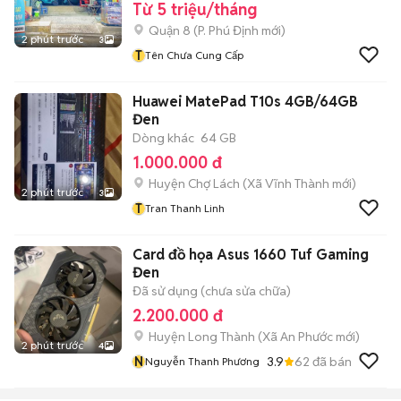
Từ 5 triệu/tháng
Quận 8
(
P. Phú Định
mới)
2 phút trước
3
T
Tên Chưa Cung Cấp
Huawei MatePad T10s 4GB/64GB
Đen
Dòng khác
64 GB
1.000.000 đ
Huyện Chợ Lách
(
Xã Vĩnh Thành
mới)
2 phút trước
3
T
Tran Thanh Linh
Card đồ họa Asus 1660 Tuf Gaming
Đen
Đã sử dụng (chưa sửa chữa)
2.200.000 đ
Huyện Long Thành
(
Xã An Phước
mới)
2 phút trước
4
N
3.9
62
đã bán
Nguyễn Thanh Phương