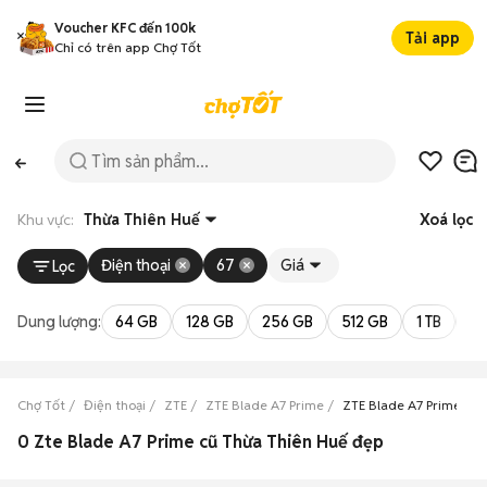
Voucher KFC đến 100k
Tải app
Chỉ có trên app Chợ Tốt
Khu vực:
Thừa Thiên Huế
Xoá lọc
Điện thoại
67
Giá
Lọc
Dung lượng:
64 GB
128 GB
256 GB
512 GB
1 TB
2 
Chợ Tốt
Điện thoại
ZTE
ZTE Blade A7 Prime
ZTE Blade A7 Prime Th
0 Zte Blade A7 Prime cũ Thừa Thiên Huế đẹp