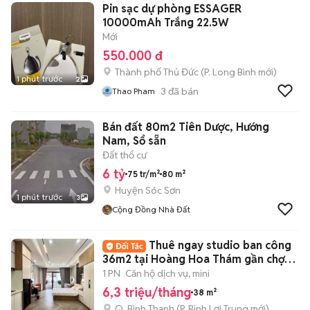
Pin sạc dự phòng ESSAGER
10000mAh Trắng 22.5W
Mới
550.000 đ
Thành phố Thủ Đức
(
P. Long Bình
mới)
1 phút trước
2
3
đã bán
Thao Pham
Bán đất 80m2 Tiên Dược, Hướng
Nam, Sổ sẵn
Đất thổ cư
6 tỷ
75 tr/m²
80 m²
Huyện Sóc Sơn
1 phút trước
3
Cộng Đồng Nhà Đất
Thuê ngay studio ban công
36m2 tại Hoàng Hoa Thám gần chợ
Bà Chiểu
1 PN
Căn hộ dịch vụ, mini
6,3 triệu/tháng
38 m²
Q. Bình Thạnh
(
P. Bình Lợi Trung
mới)