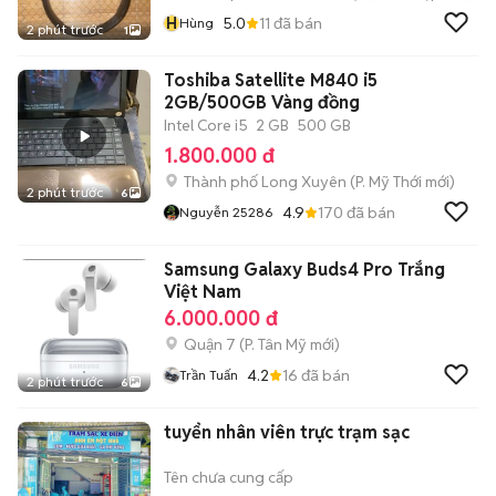
H
5.0
11
đã bán
Hùng
2 phút trước
1
Toshiba Satellite M840 i5
2GB/500GB Vàng đồng
Intel Core i5
2 GB
500 GB
1.800.000 đ
Thành phố Long Xuyên
(
P. Mỹ Thới
mới)
2 phút trước
6
4.9
170
đã bán
Nguyễn 25286
Samsung Galaxy Buds4 Pro Trắng
Việt Nam
6.000.000 đ
Quận 7
(
P. Tân Mỹ
mới)
4.2
16
đã bán
Trần Tuấn
2 phút trước
6
tuyển nhân viên trực trạm sạc
Tên chưa cung cấp