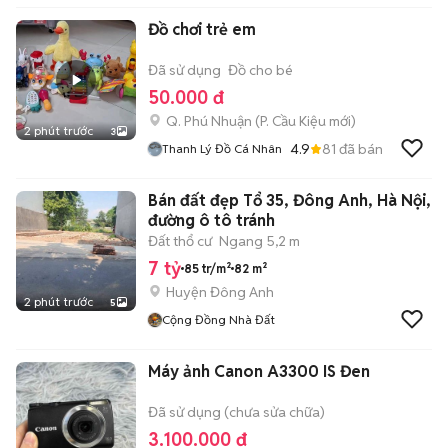
Đồ chơi trẻ em
Đã sử dụng
Đồ cho bé
50.000 đ
Q. Phú Nhuận
(
P. Cầu Kiệu
mới)
2 phút trước
3
4.9
81
đã bán
Thanh Lý Đồ Cá Nhân
Bán đất đẹp Tổ 35, Đông Anh, Hà Nội,
đường ô tô tránh
Đất thổ cư
Ngang 5,2 m
7 tỷ
85 tr/m²
82 m²
Huyện Đông Anh
2 phút trước
5
Cộng Đồng Nhà Đất
Máy ảnh Canon A3300 IS Đen
Đã sử dụng (chưa sửa chữa)
3.100.000 đ