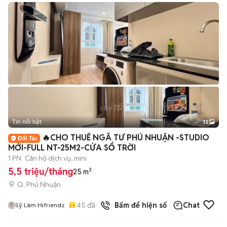
Tin nổi bật
12
+
2
🔥CHO THUÊ NGÃ TƯ PHÚ NHUẬN -STUDIO
MỚI-FULL NT-25M2-CỬA SỔ TRỜI
1 PN
Căn hộ dịch vụ, mini
5,5 triệu/tháng
25 m²
Q. Phú Nhuận
45
đã bán
Bấm để hiện số
Chat
Sỹ Lâm Hifriendz