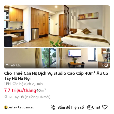
Tin nổi bật
12
+
2
Cho Thuê Căn Hộ Dịch Vụ Studio Cao Cấp 40m² Âu Cơ
Tây Hồ Hà Nội
1 PN
Căn hộ dịch vụ, mini
7,7 triệu/tháng
40 m²
Q. Tây Hồ
(
P. Hồng Hà
mới)
L
Bấm để hiện số
Chat
Lestay Residences