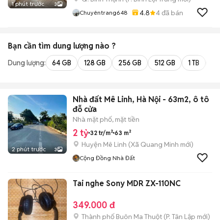
1 phút trước
3
4.8
4
đã bán
Chuyêntrang648
Bạn cần tìm
dung lượng
nào ?
Dung lượng:
64 GB
128 GB
256 GB
512 GB
1 TB
2 
Nhà đất Mê Linh, Hà Nội - 63m2, ô tô
đỗ cửa
Nhà mặt phố, mặt tiền
2 tỷ
32 tr/m²
63 m²
Huyện Mê Linh
(
Xã Quang Minh
mới)
2 phút trước
3
Cộng Đồng Nhà Đất
Tai nghe Sony MDR ZX-110NC
349.000 đ
Thành phố Buôn Ma Thuột
(
P. Tân Lập
mới)