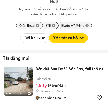
Huế
Hãy xóa một số bộ lọc hoặc thay đổi khu vực tìm 
kiếm để xem nhiều kết quả hơn
Điện thoại
ZTE
Blade A7 Prime
Đổi khu vực
Xóa tất cả bộ lọc
Tin đăng mới
Bán đất Sơn Đoài, Sóc Sơn, full thổ cư
Đất thổ cư
1,5 tỷ
29 tr/m²
52 m²
Huyện Sóc Sơn
1 phút trước
5
Cộng Đồng Nhà Đất