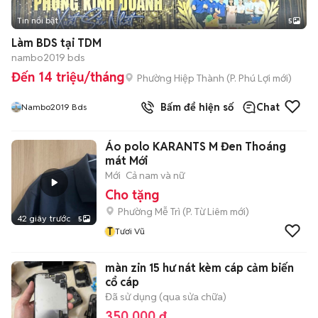
Tin nổi bật
5
Làm BDS tại TDM
nambo2019 bds
Đến 14 triệu/tháng
Phường Hiệp Thành
(
P. Phú Lợi
mới)
Bấm để hiện số
Chat
Nambo2019 Bds
Áo polo KARANTS M Đen Thoáng
mát Mới
Mới
Cả nam và nữ
Cho tặng
Phường Mễ Trì
(
P. Từ Liêm
mới)
42 giây trước
5
T
Tươi Vũ
màn zin 15 hư nát kèm cáp cảm biến
cổ cáp
Đã sử dụng (qua sửa chữa)
350.000 đ