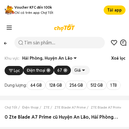
Voucher KFC đến 100k
Tải app
Chỉ có trên app Chợ Tốt
Khu vực:
Hải Phòng, Huyện An Lão
Xoá lọc
Điện thoại
67
Giá
Lọc
Dung lượng:
64 GB
128 GB
256 GB
512 GB
1 TB
2 
Chợ Tốt
Điện thoại
ZTE
ZTE Blade A7 Prime
ZTE Blade A7 Prime Hải
0 Zte Blade A7 Prime cũ Huyện An Lão, Hải Phòng đẹp