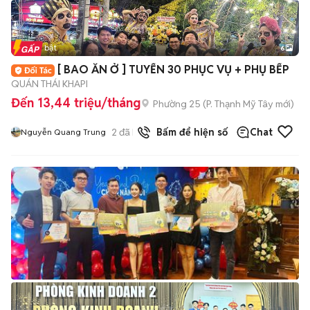
Tin nổi bật
6
+
2
[ BAO ĂN Ở ] TUYỂN 30 PHỤC VỤ + PHỤ BẾP
QUÁN THÁI KHAPI
Đến 13,44 triệu/tháng
Phường 25
(
P. Thạnh Mỹ Tây
mới)
2
đã bán
Bấm để hiện số
Chat
Nguyễn Quang Trung