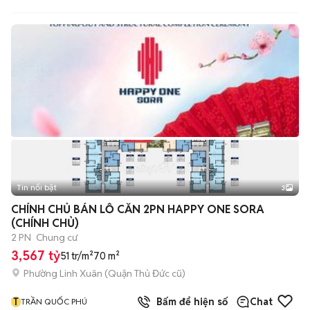
Tin nổi bật
3
CHÍNH CHỦ BÁN LỖ CĂN 2PN HAPPY ONE SORA
(CHÍNH CHỦ)
2 PN
Chung cư
3,567 tỷ
51 tr/m²
70 m²
Phường Linh Xuân (Quận Thủ Đức cũ)
T
Bấm để hiện số
Chat
TRẦN QUỐC PHÚ