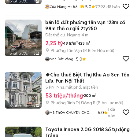
1 phút trước
1
5.0
7293
đã bán
Cửa Hàng Ht 86
bán lô đất phường tân vạn 123m có
98m thổ cư giá 2ty250
Đất thổ cư
Ngang 4 m
2,25 tỷ
18 tr/m²
123 m²
Phường Tân Vạn
(
P. Biên Hòa
mới)
1 phút trước
3
5.0
Nhà Đất Vàng
🍀Cho thuê Biệt Thự Khu Ao Sen Tên
Lửa. Fun Nội Thất
5 PN
Nhà mặt phố, mặt tiền
53 triệu/tháng
200 m²
Phường Bình Trị Đông B
(
P. An Lạc
mới)
1 phút trước
12
1
đã
5.0
MS ThOA CHUYÊN CHO
bán
THUÊ NHÀ BÌNH TÂN
Toyota Innova 2.0G 2018 Số tự động
Trắng