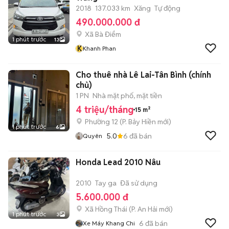
2018
137.033 km
Xăng
Tự động
490.000.000 đ
Xã Bà Điểm
1 phút trước
13
K
Khanh Phan
Cho thuê nhà Lê Lai-Tân Bình (chính
chủ)
1 PN
Nhà mặt phố, mặt tiền
4 triệu/tháng
15 m²
Phường 12
(
P. Bảy Hiền
mới)
1 phút trước
6
5.0
6
đã bán
Quyên
Honda Lead 2010 Nâu
2010
Tay ga
Đã sử dụng
5.600.000 đ
Xã Hồng Thái
(
P. An Hải
mới)
1 phút trước
3
6
đã bán
Xe Máy Khang Chi