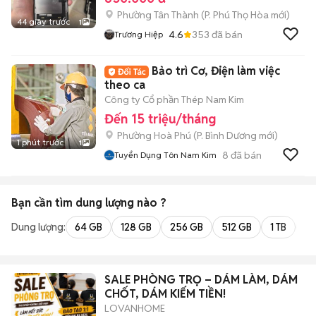
Phường Tân Thành
(
P. Phú Thọ Hòa
mới)
44 giây trước
1
4.6
353
đã bán
Trương Hiệp
Bảo trì Cơ, Điện làm việc
theo ca
Công ty Cổ phần Thép Nam Kim
Đến 15 triệu/tháng
Phường Hoà Phú
(
P. Bình Dương
mới)
1 phút trước
1
8
đã bán
Tuyển Dụng Tôn Nam Kim
Bạn cần tìm
dung lượng
nào ?
Dung lượng:
64 GB
128 GB
256 GB
512 GB
1 TB
2 
SALE PHÒNG TRỌ – DÁM LÀM, DÁM
CHỐT, DÁM KIẾM TIỀN!
LOVANHOME