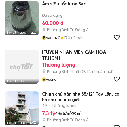
Ấm siêu tốc Inox Bạc
Đã sử dụng
60.000 đ
Phường Bình Trị Đông A
1 phút trước
2
B
4.0
170
đã bán
Bao
[TUYỂN NHÂN VIÊN CẮM HOA
TP.HCM]
Thương lượng
Phường Bình Thuận
(
P. Tân Thuận
mới)
v
Vương
1 phút trước
Chính chủ bán nhà 55/121 Tây Lân, có
hh cho ae mô giới
4 PN
Nhà ngõ, hẻm
7,3 tỷ
146 tr/m²
50 m²
Phường Bình Trị Đông A
1 phút trước
12