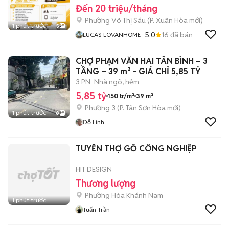
Đến 20 triệu/tháng
Phường Võ Thị Sáu
(
P. Xuân Hòa
mới)
1 phút trước
5
5.0
16
đã bán
LUCAS LOVANHOME
CHỢ PHẠM VĂN HAI TÂN BÌNH – 3
TẦNG – 39 m² - GIÁ CHỈ 5,85 TỶ
3 PN
Nhà ngõ, hẻm
5,85 tỷ
150 tr/m²
39 m²
Phường 3
(
P. Tân Sơn Hòa
mới)
1 phút trước
8
Đỗ Linh
TUYỂN THỢ GỖ CÔNG NGHIỆP
HIT DESIGN
Thương lượng
Phường Hòa Khánh Nam
1 phút trước
Tuấn Trần