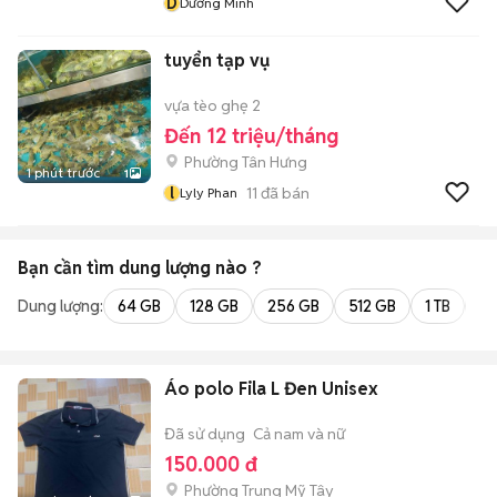
D
Dương Minh
tuyển tạp vụ
vựa tèo ghẹ 2
Đến 12 triệu/tháng
Phường Tân Hưng
1 phút trước
1
l
11
đã bán
Lyly Phan
Bạn cần tìm
dung lượng
nào ?
Dung lượng:
64 GB
128 GB
256 GB
512 GB
1 TB
2 
Áo polo Fila L Đen Unisex
Đã sử dụng
Cả nam và nữ
150.000 đ
Phường Trung Mỹ Tây