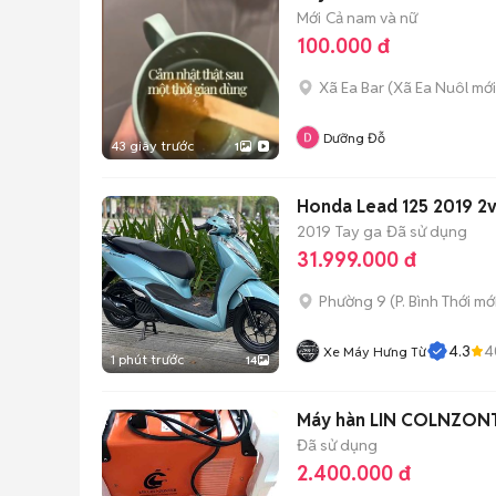
Mới
Cả nam và nữ
100.000 đ
Xã Ea Bar
(
Xã Ea Nuôl
mới
Dưỡng Đỗ
43 giây trước
1
Honda Lead 125 2019 2v
2019
Tay ga
Đã sử dụng
31.999.000 đ
Phường 9
(
P. Bình Thới
mới
4.3
4
Xe Máy Hưng Từ
1 phút trước
14
Máy hàn LIN COLNZON
Đã sử dụng
2.400.000 đ