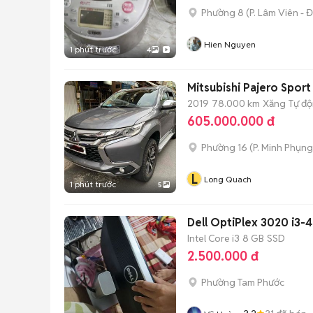
Phường 8
(
P. Lâm Viên - Đ
Hien Nguyen
1 phút trước
4
Mitsubishi Pajero Spor
2019
78.000 km
Xăng
Tự đ
605.000.000 đ
Phường 16
(
P. Minh Phụng
L
Long Quach
1 phút trước
5
Dell OptiPlex 3020 i3-
Intel Core i3
8 GB
SSD
2.500.000 đ
Phường Tam Phước