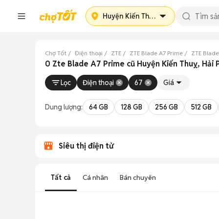
Huyện Kiến Thuỵ
Chợ Tốt
Điện thoại
ZTE
ZTE Blade A7 Prime
ZTE Blade
0 Zte Blade A7 Prime cũ Huyện Kiến Thuỵ, Hải
Lọc
Điện thoại
67
Giá
Dung lượng:
64 GB
128 GB
256 GB
512 GB
Siêu thị điện tử
Tất cả
Cá nhân
Bán chuyên