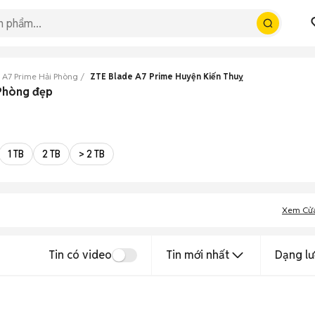
 A7 Prime Hải Phòng
ZTE Blade A7 Prime Huyện Kiến Thuỵ
 Phòng đẹp
1 TB
2 TB
> 2 TB
Xem Cử
Tin có video
Tin mới nhất
Dạng lư