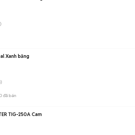
)
al Xanh băng
)
0
đã bán
TER TIG-250A Cam