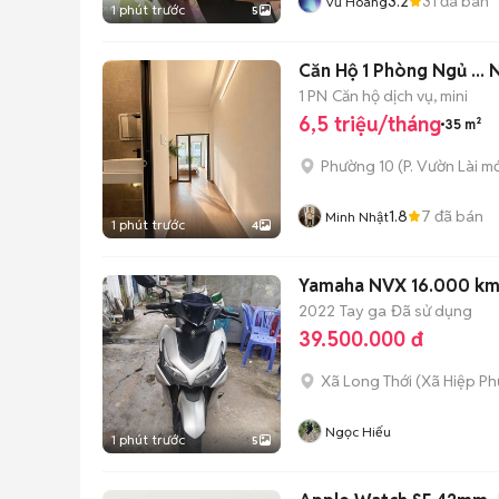
3.2
31
đã bán
Vũ Hoàng
1 phút trước
5
Căn 
1 PN
Căn hộ dịch vụ, mini
6,5 triệu/tháng
35 m²
Phường 10
(
P. Vườn Lài
mớ
1.8
7
đã bán
Minh Nhật
1 phút trước
4
Yamaha NVX 16.000 km
2022
Tay ga
Đã sử dụng
39.500.000 đ
Xã Long Thới
(
Xã Hiệp Ph
Ngọc Hiếu
1 phút trước
5