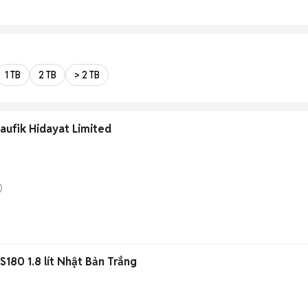
1 TB
2 TB
> 2 TB
aufik Hidayat Limited
)
S180 1.8 lít Nhật Bản Trắng