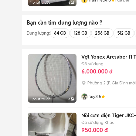
T
Trần Hiếu
1 phút trước
6
Bạn cần tìm
dung lượng
nào ?
Dung lượng:
64 GB
128 GB
256 GB
512 GB
Vợt Yonex Arcsaber 11 T
Đã sử dụng
6.000.000 đ
Phường 2
(
P. Gia Định
mới
3.5
Duy
1 phút trước
6
Nồi cơm điện Tiger JKC-
Đã sử dụng
Khác
950.000 đ