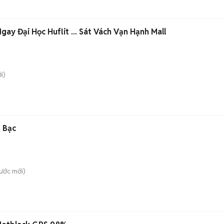
Hộ 1 Phòng Ngủ ... Ngay Đại Học Huflit ... Sát Vách Vạn Hạnh Mall
i)
 Bạc
ước
mới)