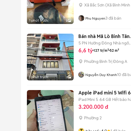
Xã Bắc Sơn
(
Xã Bình Minh
3
đã bán
Phu Nguyen
1 phút trước
2
Bán nhà Mã Lò Bình Tân
5 PN
Hướng Đông
Nhà ngõ,
6,6 tỷ
127 tr/m²
52 m²
Phường Bình Trị Đông A
10
đã b
Nguyễn Duy Khanh
1 phút trước
3
Apple iPad mini 5 Wifi
iPad Mini 5
64 GB
Hết bảo h
3.200.000 đ
Phường 2
4.0
1
đã bán