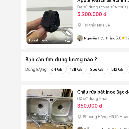
Apple Watch SE 42mm 
Đã sử dụng (chưa sửa chữa)
5.200.000 đ
Thị trấn Nhà Bè
5.0
3
Nguyễn Hữu Thắng
1 phút trước
6
Bạn cần tìm
dung lượng
nào ?
Dung lượng:
64 GB
128 GB
256 GB
512 GB
Chậu rửa bát Inox Bạc đ
Đã sử dụng
Khác
350.000 đ
Phường Hàng Mã
(
P. Hoà