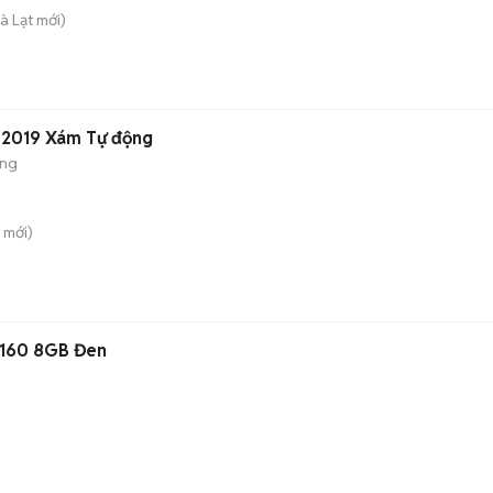
à Lạt
mới)
t 2019 Xám Tự động
ộng
mới)
4160 8GB Đen