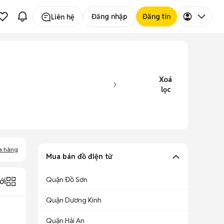
Đăng nhập
Đăng tin
Liên hệ
Xoá
lọc
a hàng
Mua bán đồ điện tử
Quận Đồ Sơn
ới
Quận Dương Kinh
Quận Hải An