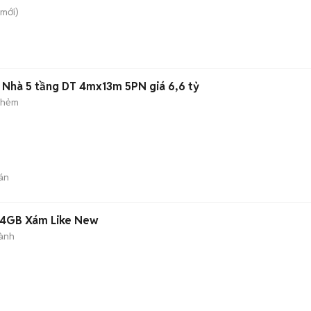
mới)
. Nhà 5 tầng DT 4mx13m 5PN giá 6,6 tỷ
 hẻm
án
 64GB Xám Like New
ành