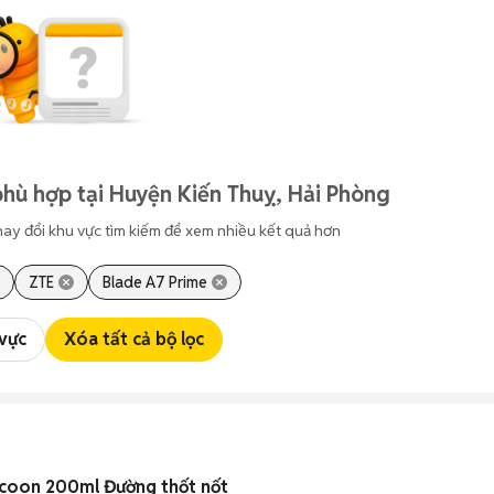
hù hợp tại Huyện Kiến Thuỵ, Hải Phòng
hay đổi khu vực tìm kiếm để xem nhiều kết quả hơn
ZTE
Blade A7 Prime
 vực
Xóa tất cả bộ lọc
ocoon 200ml Đường thốt nốt