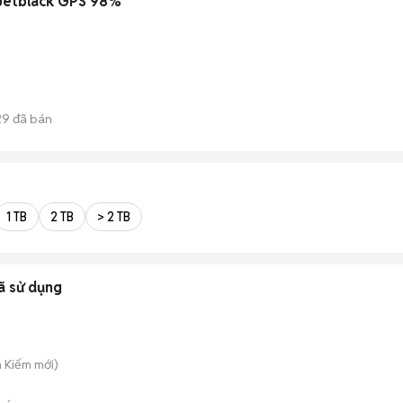
Jetblack GPS 98%
29
đã bán
1 TB
2 TB
> 2 TB
ã sử dụng
n Kiếm
mới)