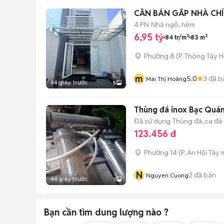
CẦN BÁN GẤP NHÀ CHÍ
4 PN
Nhà ngõ, hẻm
6,95 tỷ
84 tr/m²
83 m²
Phường 8
(
P. Thông Tây H
m
5.0
3
đã b
Mai Thị Hoàng
44 giây trước
5
Thùng đá inox Bạc Quán
Đã sử dụng
Thùng đá, ca đá
123.456 đ
Phường 14
(
P. An Hội Tây
m
N
2
đã bán
Nguyen Cuong
44 giây trước
1
Bạn cần tìm
dung lượng
nào ?