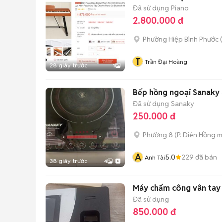
Đã sử dụng
Piano
2.800.000 đ
Phường Hiệp Bình Phước 
T
Trần Đại Hoàng
28 giây trước
1
Bếp hồng ngoại Sanak
Đã sử dụng
Sanaky
250.000 đ
Phường 8
(
P. Diên Hồng
m
A
5.0
229
đã bán
Anh Tài
38 giây trước
4
Máy chấm công vân tay
Đã sử dụng
850.000 đ