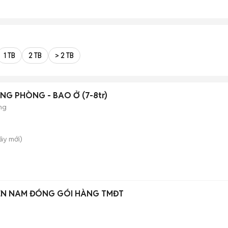
1 TB
2 TB
> 2 TB
NG PHÒNG - BAO Ở (7-8tr)
ng
Tây
mới)
ÊN NAM ĐÓNG GÓI HÀNG TMĐT