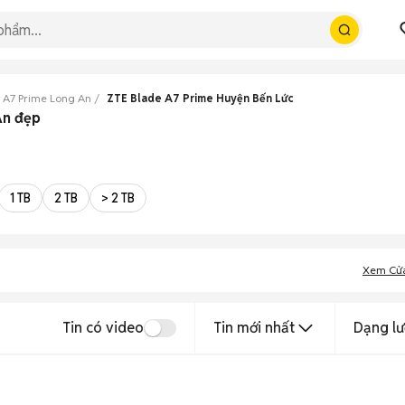
 A7 Prime Long An
ZTE Blade A7 Prime Huyện Bến Lức
An đẹp
1 TB
2 TB
> 2 TB
Xem Cử
Tin có video
Tin mới nhất
Dạng lư