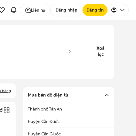
Đăng nhập
Đăng tin
Liên hệ
Xoá
lọc
a hàng
Mua bán đồ điện tử
Thành phố Tân An
ới
Huyện Cần Đước
Huyện Cần Giuộc