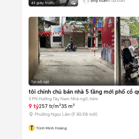
6
đã bán
Ặng Xuân
43 giây trước
3
Tin nổi bật
tôi chính chủ bán nhà 5 tầng mới phố cổ 
3 PN
Hướng Tây Nam
Nhà ngõ, hẻm
9 tỷ
257 tr/m²
35 m²
Phường Ngọc Lâm
(
P. Bồ Đề
mới)
T
Trịnh Minh Hoàng