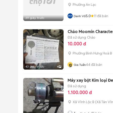
Phường An Lạc
5.0
11
đã bán
Danh Võ
39 giây trước
Chảo Moomin Characters
Đã sử dụng
Chảo
10.000 đ
Phường Bình Hưng Hoà B
g
44
đã bán
Gia Tuấn
43 giây trước
4
Máy xay bột Kim loại Đe
Đã sử dụng
1.100.000 đ
Xã Vĩnh Lộc B
(
Xã Tân Vĩ