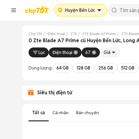
Huyện Bến Lức
Chợ Tốt
Điện thoại
ZTE
ZTE Blade A7 Prime
ZTE Blade
0 Zte Blade A7 Prime cũ Huyện Bến Lức, Long 
Lọc
Điện thoại
67
Giá
Dung lượng:
64 GB
128 GB
256 GB
512 GB
Siêu thị điện tử
Tất cả
Cá nhân
Bán chuyên