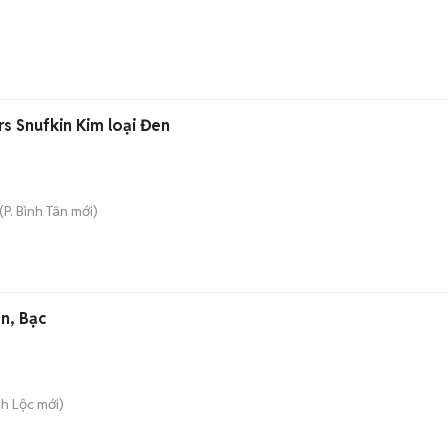
 Snufkin Kim loại Đen
(
P. Bình Tân
mới)
n, Bạc
nh Lộc
mới)