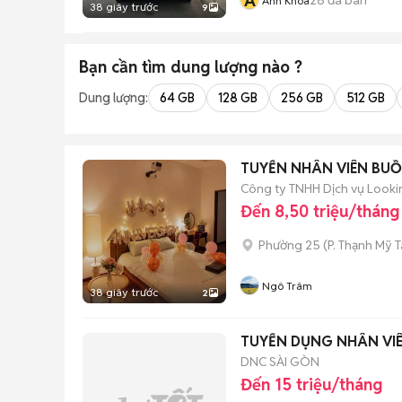
A
Anh Khoa
38 giây trước
9
Bạn cần tìm
dung lượng
nào ?
Dung lượng:
64 GB
128 GB
256 GB
512 GB
TUYỂN NHÂN VIÊN BUỒ
Công ty TNHH Dịch vụ Looki
Đến 8,50 triệu/tháng
Phường 25
(
P. Thạnh Mỹ 
Ngô Trâm
38 giây trước
2
TUYỂN DỤNG NHÂN VI
DNC SÀI GÒN
Đến 15 triệu/tháng