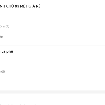
NH CHỦ 83 MÉT GIÁ RẺ
ội
mới)
án
 cà phê
ới)