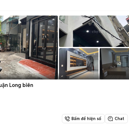
+
2
quận Long biên
Bấm để hiện số
Chat