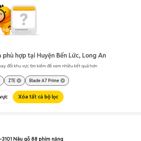
 phù hợp tại Huyện Bến Lức, Long An
hay đổi khu vực tìm kiếm để xem nhiều kết quả hơn
ZTE
Blade A7 Prime
 vực
Xóa tất cả bộ lọc
-3101 Nâu gỗ 88 phím nặng