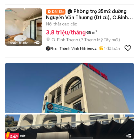
🏠 Phòng trọ 35m2 đường
Nguyễn Văn Thương (D1 cũ), Q.Bình
Thạnh ✨
Nội thất cao cấp
3,8 triệu/tháng
35 m²
Q. Bình Thạnh
(
P. Thạnh Mỹ Tây
mới)
1 phút trước
9
1
đã bán
Phan Thành Vinh Hifriendz
Tin nổi bật
3