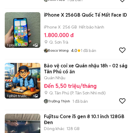
iPhone X 256GB Quốc Tế Mất Face ID
iPhone X
256 GB
Hết bảo hành
1.800.000 đ
Q. Sơn Trà
1 phút trước
4
4.0
1
đã bán
Bosco Wong
Bảo vệ coi xe Quán nhậu 18h - 02 ság
Tân Phú có ăn
Quán Nhậu
Đến 5,50 triệu/tháng
Q. Tân Phú
(
P. Tân Sơn Nhì
mới)
1 phút trước
1
1
đã bán
Trường Thịnh
Fujitsu Core i5 gen 8 10.1 inch 128GB
Đen
Dòng khác
128 GB