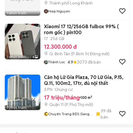
Thành phố Long Khánh
Hiep Nguyen
1 phút trước
Xiaomi 17 12/256GB fulbox 99% (
rom gốc ) pin100
17
256 GB
12.300.000 đ
Q. Bình Tân
(
P. Bình Trị Đông
mới)
1 phút trước
6
4.9
2073
đã bán
Thành Loc
Căn hộ Lữ Gia Plaza, 70 Lữ Gia, P.15,
Q.11, 100m2, 17tr, đủ nội thất
3 PN
Chung cư
17 triệu/tháng
100 m²
Quận 11
(
P. Phú Thọ
mới)
1 phút trước
39
đã
C
Chuyên Trang BĐS Dang
bán
Linh