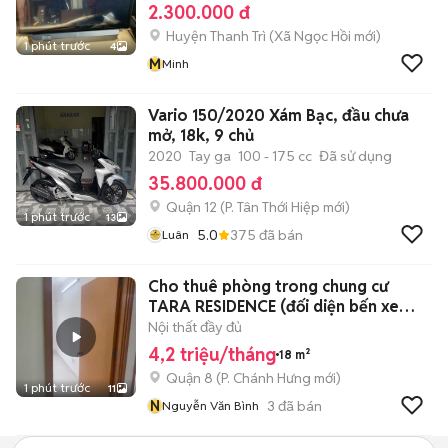
2.300.000 đ
Huyện Thanh Trì
(
Xã Ngọc Hồi
mới)
1 phút trước
4
M
Minh
Vario 150/2020 Xám Bạc, đầu chưa
mở, 18k, 9 chủ
2020
Tay ga
100 - 175 cc
Đã sử dụng
35.800.000 đ
Quận 12
(
P. Tân Thới Hiệp
mới)
1 phút trước
13
5.0
375
đã bán
Luân
Cho thuê phòng trong chung cư
TARA RESIDENCE (đối diện bến xe
Q8)
Nội thất đầy đủ
4,2 triệu/tháng
18 m²
Quận 8
(
P. Chánh Hưng
mới)
1 phút trước
11
N
3
đã bán
Nguyễn Văn Bình