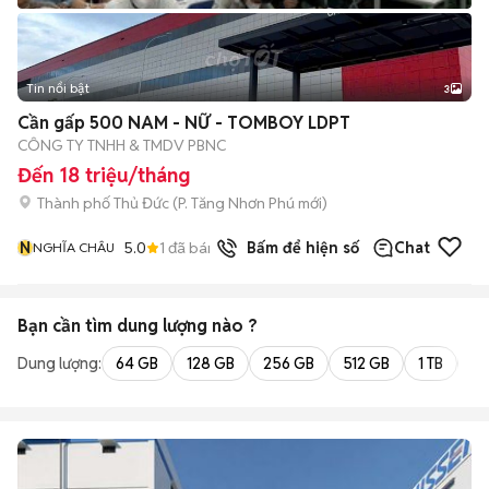
Tin nổi bật
3
Cần gấp 500 NAM - NỮ - TOMBOY LDPT
CÔNG TY TNHH & TMDV PBNC
Đến 18 triệu/tháng
Thành phố Thủ Đức
(
P. Tăng Nhơn Phú
mới)
N
5.0
1
đã bán
Bấm để hiện số
Chat
NGHĨA CHÂU
Bạn cần tìm
dung lượng
nào ?
Dung lượng:
64 GB
128 GB
256 GB
512 GB
1 TB
2 