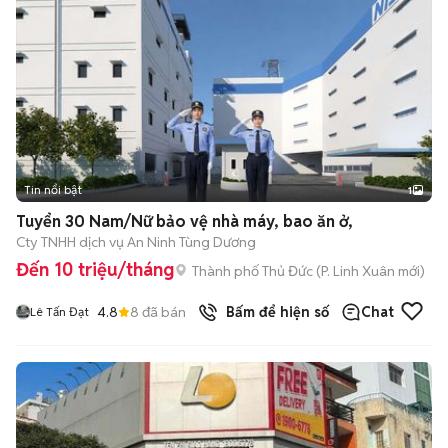
Tin nổi bật
1
Tuyển 30 Nam/Nữ bảo vệ nhà máy, bao ăn ở,
Cty TNHH dịch vụ An Ninh Tùng Dương
Đến 10 triệu/tháng
Thành phố Thủ Đức
(
P. Linh Xuân
mới)
4.8
8
đã bán
Bấm để hiện số
Chat
Lê Tấn Đạt