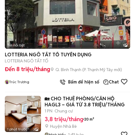
Tin nổi bật
1
LOTTERIA NGÔ TẤT TỐ TUYỂN DỤNG
LOTTERIA NGÔ TẤT TỐ
Đến 8 triệu/tháng
Q. Bình Thạnh
(
P. Thạnh Mỹ Tây
mới)
Bấm để hiện số
Chat
Trúc Trương
🏡 CHO THUÊ PHÒNG/CĂN HỘ
HAGL3 – GIÁ TỪ 3.8 TRIỆU/THÁNG
1 PN
Chung cư
3,8 triệu/tháng
20 m²
Huyện Nhà Bè
1 phút trước
3
1
đã bán
Minh Hiếu