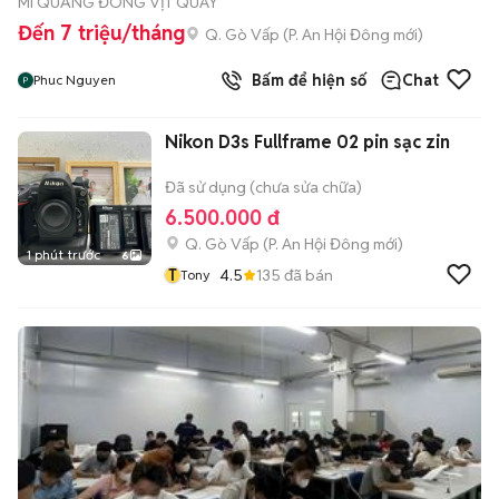
MÌ QUẢNG ĐÔNG VỊT QUAY
Đến 7 triệu/tháng
Q. Gò Vấp
(
P. An Hội Đông
mới)
Bấm để hiện số
Chat
Phuc Nguyen
Nikon D3s Fullframe 02 pin sạc zin
Đã sử dụng (chưa sửa chữa)
6.500.000 đ
Q. Gò Vấp
(
P. An Hội Đông
mới)
1 phút trước
6
T
4.5
135
đã bán
Tony