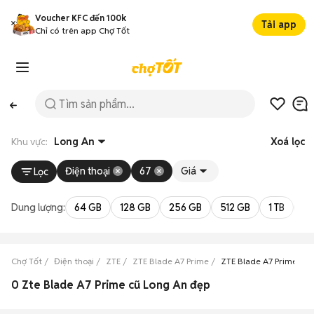
Voucher KFC đến 100k
Tải app
Chỉ có trên app Chợ Tốt
Khu vực:
Long An
Xoá lọc
Điện thoại
67
Giá
Lọc
Dung lượng:
64 GB
128 GB
256 GB
512 GB
1 TB
2 
Chợ Tốt
Điện thoại
ZTE
ZTE Blade A7 Prime
ZTE Blade A7 Prime Lo
0 Zte Blade A7 Prime cũ Long An đẹp