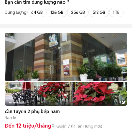
Bạn cần tìm
dung lượng
nào ?
Dung lượng:
64 GB
128 GB
256 GB
512 GB
1 TB
2 
Tin nổi bật
6
+
2
cần tuyển 2 phụ bếp nam
Bao le
Đến 12 triệu/tháng
Quận 7
(
P. Tân Hưng
mới)