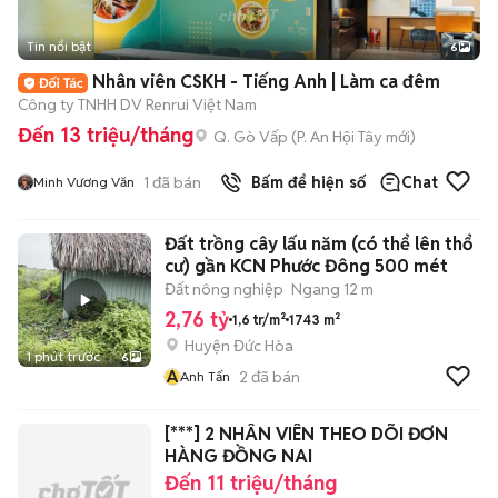
Tin nổi bật
6
+
2
Nhân viên CSKH - Tiếng Anh | Làm ca đêm
Công ty TNHH DV Renrui Việt Nam
Đến 13 triệu/tháng
Q. Gò Vấp
(
P. An Hội Tây
mới)
1
đã bán
Bấm để hiện số
Chat
Minh Vương Văn
Đất trồng cây lấu năm (có thể lên thổ
cư) gần KCN Phước Đông 500 mét
Đất nông nghiệp
Ngang 12 m
2,76 tỷ
1,6 tr/m²
1743 m²
Huyện Đức Hòa
1 phút trước
6
A
2
đã bán
Anh Tấn
[***] 2 NHÂN VIÊN THEO DÕI ĐƠN
HÀNG ĐỒNG NAI
Đến 11 triệu/tháng