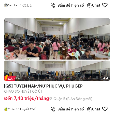
4
đã bán
Bấm để hiện số
Chat
Bao Le
Tin nổi bật
4
[Q5] TUYỂN NAM/NỮ PHỤC VỤ, PHỤ BẾP
CHÁO SÒ HUYẾT CÔ ÚT
Đến 7,40 triệu/tháng
Quận 5
(
P. An Đông
mới)
Bấm để hiện số
Chat
Cháo Sò Huyết Cô Út