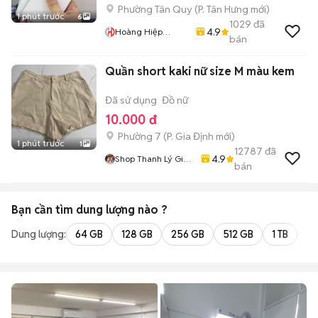
Phường Tân Quy
(
P. Tân Hưng
mới)
1 phút trước
6
1029
đã
4.9
Hoàng Hiệp
bán
Mobile
Quần short kaki nữ size M màu kem
Đã sử dụng
Đồ nữ
10.000 đ
Phường 7
(
P. Gia Định
mới)
1 phút trước
1
12787
đã
4.9
Shop Thanh Lý Giá
bán
Rẻ 1905
Bạn cần tìm
dung lượng
nào ?
Dung lượng:
64 GB
128 GB
256 GB
512 GB
1 TB
2 