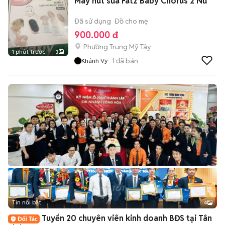
Máy hút sữa Fatz Baby Chorus 2 Nữ
Đã sử dụng
Đồ cho mẹ
900.000 đ
Phường Trung Mỹ Tây
1 phút trước
3
1
đã bán
Khánh Vy
Tin nổi bật
4
Tuyển 20 chuyên viên kinh doanh BĐS tại Tân