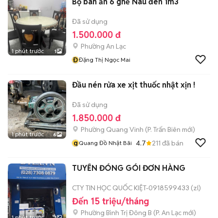
Bộ bàn ăn 6 ghế Nâu đen 1m3
Đã sử dụng
1.500.000 đ
Phường An Lạc
1 phút trước
1
Đ
Đặng Thị Ngọc Mai
Đầu nén rửa xe xịt thuốc nhật xịn !
Đã sử dụng
1.850.000 đ
Phường Quang Vinh
(
P. Trấn Biên
mới)
1 phút trước
6
q
4.7
211
đã bán
Quang Đồ Nhật Bãi
TUYỂN ĐÓNG GÓI ĐƠN HÀNG
CTY TIN HỌC QUỐC KIỆT-0918599433 (zl)
Đến 15 triệu/tháng
Phường Bình Trị Đông B
(
P. An Lạc
mới)
1 phút trước
1