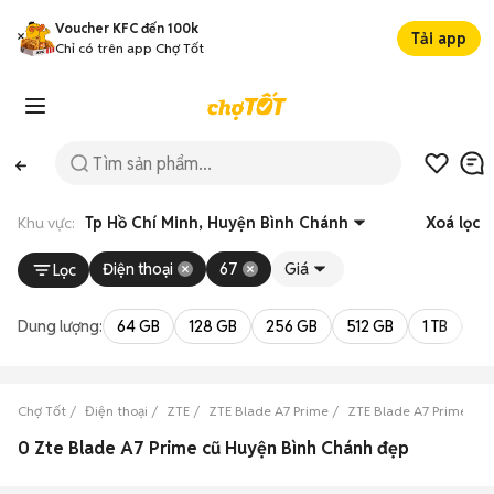
Voucher KFC đến 100k
Tải app
Chỉ có trên app Chợ Tốt
Khu vực:
Tp Hồ Chí Minh, Huyện Bình Chánh
Xoá lọc
Điện thoại
67
Giá
Lọc
Dung lượng:
64 GB
128 GB
256 GB
512 GB
1 TB
2 
Chợ Tốt
Điện thoại
ZTE
ZTE Blade A7 Prime
ZTE Blade A7 Prime Tp 
0 Zte Blade A7 Prime cũ Huyện Bình Chánh đẹp