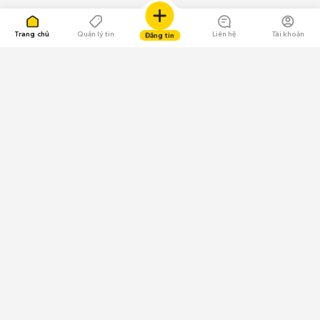
Trang chủ
Quản lý tin
Liên hệ
Tài khoản
Đăng tin
109.000 Bình chọn
Tải ứng dụng Chợ Tốt
Về Chợ Tốt
Quy chế sàn
Chính sách bảo mật
Giải quyết tranh chấp
CÔNG TY TNHH CHỢ TỐT - Người đại diện theo pháp luật:
Nguyễn Trọng Tấn; GPDKKD: 0312120782 do Sở KH & ĐT TP.HCM cấp ngày
11/01/2013;
GPMXH: 185/GP-BTTTT do Bộ Thông tin và Truyền thông
cấp ngày 09/07/2024 - Chịu trách nhiệm
nội dung: Trần Hoàng Ly.
Chính sách sử dụng