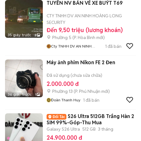
TUYỂN NV BÁN VÉ XE BUÝT T69
CTY TNHH DV AN NINH HOÀNG LONG
SECURITY
Đến 9,50 triệu (lương khoán)
35 giây trước
2
Phường 5
(
P. Hòa Bình
mới)
1
đã bán
Cty TNHH DV AN NINH
HOÀNG LONG SECURITY
Máy ảnh phim Nikon FE 2 Đen
Đã sử dụng (chưa sửa chữa)
2.000.000 đ
Phường 13
(
P. Phú Nhuận
mới)
36 giây trước
1
Đ
1
đã bán
Đoàn Thanh Huy
S26 Ultra 512GB Trắng Hàn 2
SIM 99%-Góp-Thu Mua
Galaxy S26 Ultra
512 GB
3 tháng
24.900.000 đ