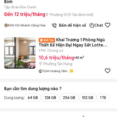
Bình
Tập đoàn Kim Oanh
Đến 12 triệu/tháng
Phường 13
(
P. Tân Bình
mới)
Bấm để hiện số
Chat
KOG Chi Nhánh Cộng Hòa
Khai Trương 1 Phòng Ngủ
Thiết Kế Hiện Đại Ngay Sát Lotte
Quận 7
1 PN
Chung cư
10,6 triệu/tháng
40 m²
Phường Tân Hưng
1 phút trước
8
Trịnh Hoàng Tâm
Bạn cần tìm
dung lượng
nào ?
Dung lượng:
64 GB
128 GB
256 GB
512 GB
1 TB
2 