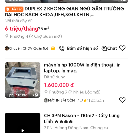
+
2
DUPLEX 2 KHÔNG GIAN NGỦ GẦN TRƯỜNG
ĐẠI HỌC BÁCH KHOA,UEH,SGU,KHTN,...
Nội thất đầy đủ
6 triệu/tháng
25 m²
Phường 4
(
P. Chợ Quán
mới)
Bấm để hiện số
Chat
Chuyên CHDV Quận 5,6
máybin hp 1000W in điện thoại . in
laptop. in mac.
Đã sử dụng
1.600.000 đ
Phường 9
(
P. Nhiêu Lộc
mới)
1 phút trước
2
4.7
11
đã bán
MÁY IN SÀI GÒN
CH 3PN Bason - 110m2 - City Lung
Linh 🔥🔥🔥🔥
2 PN
Hướng Đông Nam
Chung cư