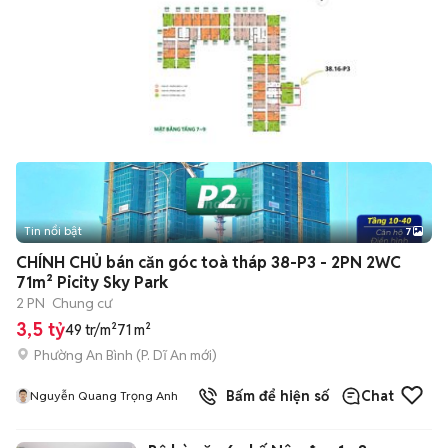
Tin nổi bật
7
+
2
CHÍNH CHỦ bán căn góc toà tháp 38-P3 - 2PN 2WC
71m² Picity Sky Park
2 PN
Chung cư
3,5 tỷ
49 tr/m²
71 m²
Phường An Bình
(
P. Dĩ An
mới)
Bấm để hiện số
Chat
Nguyễn Quang Trọng Anh