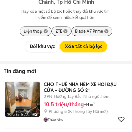
Chánh, Tp Hồ Chí Minh
Hãy xóa một số bộ lọc hoặc thay đổi khu vực tìm 
kiếm để xem nhiều kết quả hơn
Điện thoại
ZTE
Blade A7 Prime
Đổi khu vực
Xóa tất cả bộ lọc
Tin đăng mới
CHO THUÊ NHÀ HẺM XE HƠI ĐẬU
CỬA - ĐƯỜNG SỐ 21
3 PN
Hướng Tây Bắc
Nhà ngõ, hẻm
10,5 triệu/tháng
44 m²
Phường 8
(
P. Thông Tây Hội
mới)
30 giây trước
8
Thảo Như