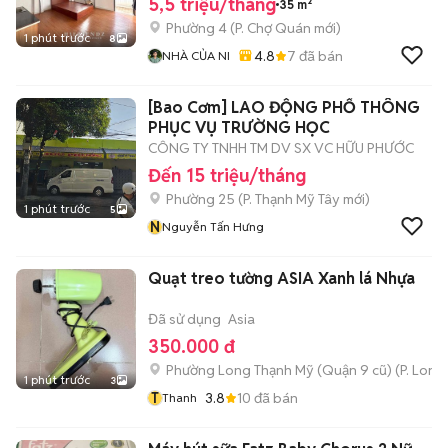
5,5 triệu/tháng
35 m²
Phường 4
(
P. Chợ Quán
mới)
1 phút trước
8
4.8
7
đã bán
NHÀ CỦA NI
[Bao Cơm] LAO ĐỘNG PHỔ THÔNG
PHỤC VỤ TRƯỜNG HỌC
CÔNG TY TNHH TM DV SX VC HỮU PHƯỚC
Đến 15 triệu/tháng
Phường 25
(
P. Thạnh Mỹ Tây
mới)
1 phút trước
5
N
Nguyễn Tấn Hưng
Quạt treo tường ASIA Xanh lá Nhựa
Đã sử dụng
Asia
350.000 đ
Phường Long Thạnh Mỹ (Quận 9 cũ)
(
P. Long
1 phút trước
3
T
3.8
10
đã bán
Thanh