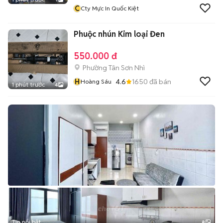
C
Cty Mực In Quốc Kiệt
Phuộc nhún Kim loại Đen
550.000 đ
Phường Tân Sơn Nhì
H
4.6
1650
đã bán
Hoàng Sáu
1 phút trước
4
Tin nổi bật
8