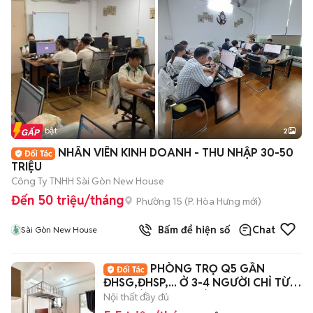
Tin nổi bật
2
NHÂN VIÊN KINH DOANH - THU NHẬP 30-50
TRIỆU
Công Ty TNHH Sài Gòn New House
Đến 50 triệu/tháng
Phường 15
(
P. Hòa Hưng
mới)
Bấm để hiện số
Chat
Sài Gòn New House
PHÒNG TRỌ Q5 GẦN
ĐHSG,ĐHSP,... Ở 3-4 NGƯỜI CHỈ TỪ
5tr5 CÓ THANG MÁY
Nội thất đầy đủ