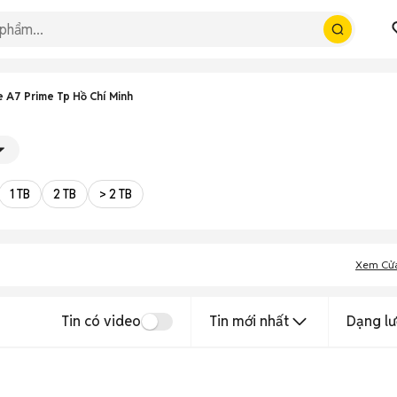
 A7 Prime Tp Hồ Chí Minh
1 TB
2 TB
> 2 TB
Xem Cử
Tin có video
Tin mới nhất
Dạng lư