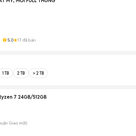
ẤT MỸ, MỚI FULL THÙNG
)
5.0
17
đã bán
1 TB
2 TB
> 2 TB
 Ryzen 7 24GB/512GB
Thuận Giao
mới)