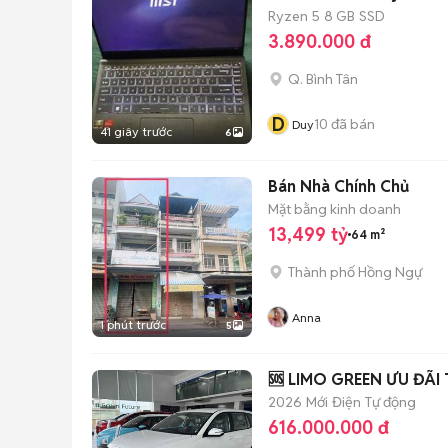
Ryzen 5
8 GB
SSD
3.890.000 đ
Q. Bình Tân
D
10
đã bán
Duy
41 giây trước
6
Bán Nhà Chính Chủ
Mặt bằng kinh doanh
13,499 tỷ
64 m²
Thành phố Hồng Ngự
Anna
1 phút trước
5
🆘 LIMO GREEN ƯU ĐÃ
2026
Mới
Điện
Tự động
616.000.000 đ