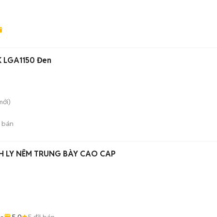
K LGA1150 Đen
ới)
 bán
 LY NÊM TRUNG BÀY CAO CAP
5.0
5
đã bán