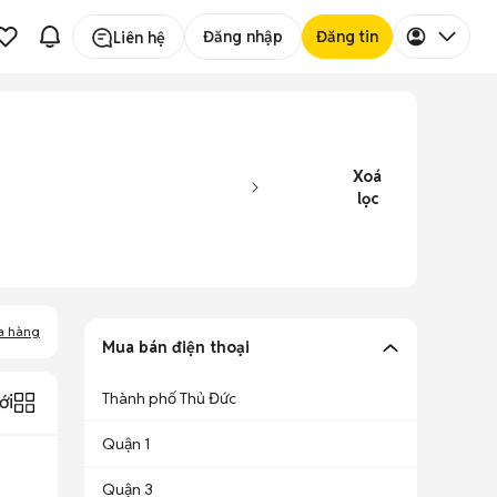
Đăng nhập
Đăng tin
Liên hệ
Xoá
lọc
a hàng
Mua bán điện thoại
Thành phố Thủ Đức
ới
Quận 1
Quận 3