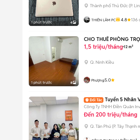
Thành phố Thủ Đức
(
P. Li
4.8
136
THIÊN LÂM PC
1 phút trước
6
CHO THUÊ PHÒNG TRỌ 
1,5 triệu/tháng
12 m²
Q. Ninh Kiều
5.0
Phượng
1 phút trước
8
Tuyển 5 Nhân 
Công Ty TNHH Điền Quân In
Đến 200 triệu/tháng
Q. Tân Phú
(
P. Tây Thạnh
m