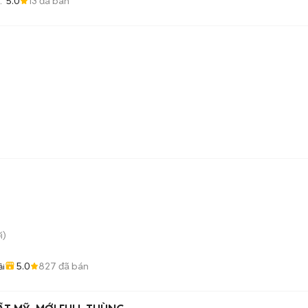
5.0
13
đã bán
N
i)
5.0
827
đã bán
ải