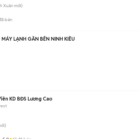
nh Xuân
mới)
đã bán
MÁY LẠNH GẦN BẾN NINH KIỀU
Viên KD BĐS Lương Cao
vest
ới)