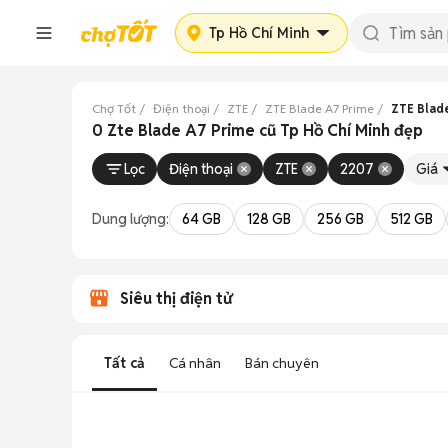
Tp Hồ Chí Minh
Chợ Tốt
Điện thoại
ZTE
ZTE Blade A7 Prime
ZTE Blade
0 Zte Blade A7 Prime cũ Tp Hồ Chí Minh đẹp
Lọc
Điện thoại
ZTE
2207
Giá
Dung lượng:
64 GB
128 GB
256 GB
512 GB
Siêu thị điện tử
Tất cả
Cá nhân
Bán chuyên