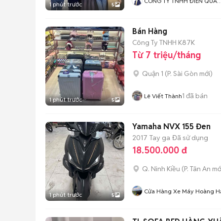
CÔNG TY TNHH ĐIỀN QUÂ
1 phút trước
5
INVEST
Bán Hàng
Công Ty TNHH K87K
Từ 7 triệu/tháng
Quận 1
(
P. Sài Gòn
mới)
1
đã bán
Lê Viết Thành
1 phút trước
5
Yamaha NVX 155 Đen
2017
Tay ga
Đã sử dụng
18.500.000 đ
Q. Ninh Kiều
(
P. Tân An
mớ
Cửa Hàng Xe Máy Hoàng H
1 phút trước
5