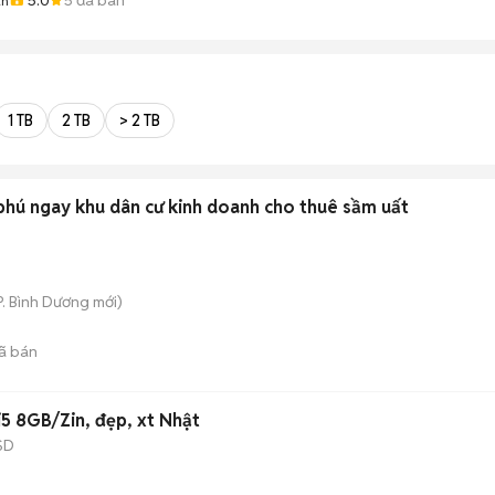
ân
1 TB
2 TB
> 2 TB
phú ngay khu dân cư kinh doanh cho thuê sầm uất
P. Bình Dương
mới)
ã bán
5 8GB/Zin, đẹp, xt Nhật
SD