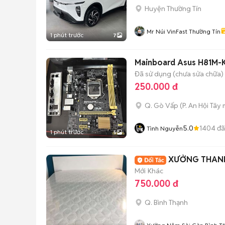
Huyện Thường Tín
Mr Núi VinFast Thường Tín
1 phút trước
7
Mainboard Asus H81M-
Đã sử dụng (chưa sửa chữa)
250.000 đ
Q. Gò Vấp
(
P. An Hội Tây
m
5.0
1404
đã
Tình Nguyễn
1 phút trước
5
XƯỞNG THANH
Mới
Khác
750.000 đ
Q. Bình Thạnh