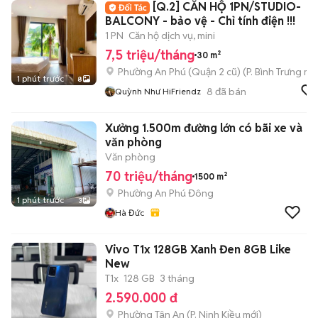
[Q.2] CĂN HỘ 1PN/STUDIO-
BALCONY - bảo vệ - Chỉ tính điện !!!
1 PN
Căn hộ dịch vụ, mini
7,5 triệu/tháng
30 m²
Phường An Phú (Quận 2 cũ)
(
P. Bình Trưng
mới
1 phút trước
8
8
đã bán
Quỳnh Như HiFriendz
Xưởng 1.500m đường lớn có bãi xe và
văn phòng
Văn phòng
70 triệu/tháng
1500 m²
Phường An Phú Đông
1 phút trước
3
Hà Đức
Vivo T1x 128GB Xanh Đen 8GB Like
New
T1x
128 GB
3 tháng
2.590.000 đ
Phường Tân An
(
P. Ninh Kiều
mới)