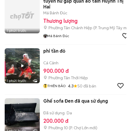
tuyển nữ gấp quần áo taih Huỳnh Thị
Hai
Má Bánh Đúc
Thương lượng
Phường Tân Chánh Hiệp
(
P. Trung Mỹ Tây
mới
1 phút trước
Má Bánh Đúc
phi tần đỏ
Cá Cảnh
900.000 đ
Phường Tân Thới Hiệp
1 phút trước
1
T
4.3
50
đã bán
THIÊN BẢO
Ghế sofa Đen đã qua sử dụng
Đã sử dụng
Da
200.000 đ
Phường 10
(
P. Chợ Lớn
mới)
1 phút trước
1