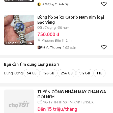
L
Lê Dương Thành Đạt
Đồng hồ Seiko Cabrib Nam Kim loại
Bạc Vàng
Đã sử dụng
Đồ nam
750.000 đ
Phường Bến Thành
1 phút trước
5
1
đã bán
Phi Vu Thuong
Bạn cần tìm
dung lượng
nào ?
Dung lượng:
64 GB
128 GB
256 GB
512 GB
1 TB
2 
TUYỂN CÔNG NHÂN MAY CHĂN GA
GỐI NỆM
CÔNG TY TNHH SX TM XNK TENSILK
Đến 15 triệu/tháng