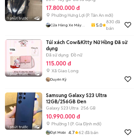
17.800.000 đ
Phường Hưng Lợi
(
P. Tân An
mới)
1 phút trước
4
830
đã
5.0
Cửa Hàng Xe Máy
bán
Hoàng Hải
Túi xách Cow&Kitty Nữ Hồng Đã sử
dụng
Đã sử dụng
Đồ nữ
115.000 đ
Xã Giao Long
1 phút trước
1
Duyên Kỳ
Samsung Galaxy S23 Ultra
12GB/256GB Đen
Galaxy S23 Ultra
256 GB
10.990.000 đ
Phường 1
(
P. Gia Định
mới)
1 phút trước
3
4.7
62
đã bán
Đạt Mobi