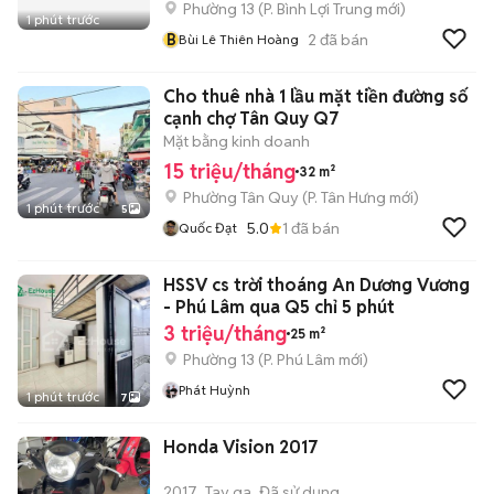
Phường 13
(
P. Bình Lợi Trung
mới)
1 phút trước
B
2
đã bán
Bùi Lê Thiên Hoàng
Cho thuê nhà 1 lầu mặt tiền đường số
cạnh chợ Tân Quy Q7
Mặt bằng kinh doanh
15 triệu/tháng
32 m²
Phường Tân Quy
(
P. Tân Hưng
mới)
1 phút trước
5
5.0
1
đã bán
Quốc Đạt
HSSV cs trời thoáng An Dương Vương
- Phú Lâm qua Q5 chỉ 5 phút
3 triệu/tháng
25 m²
Phường 13
(
P. Phú Lâm
mới)
Phát Huỳnh
1 phút trước
7
Honda Vision 2017
2017
Tay ga
Đã sử dụng