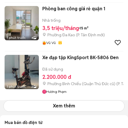
Phòng ban công giá rẻ quận 1
Nhà trống
3,5 triệu/tháng
15 m²
Phường Đa Kao
(
P. Tân Định
mới)
1 phút trước
4
Vũ Vũ
Xe đạp tập KingSport BK-5806 Đen
Đã sử dụng
2.200.000 đ
Phường Bình Chiểu (Quận Thủ Đức cũ)
(
P. Ta
1 phút trước
2
Hương Phạm
Xem thêm
Mua bán đồ điện tử