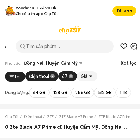
Voucher KFC đến 100k
Tải app
Chỉ có trên app Chợ Tốt
Khu vực:
Đồng Nai, Huyện Cẩm Mỹ
Xoá lọc
Điện thoại
67
Giá
Lọc
Dung lượng:
64 GB
128 GB
256 GB
512 GB
1 TB
2 
Chợ Tốt
Điện thoại
ZTE
ZTE Blade A7 Prime
ZTE Blade A7 Prime Đồ
0 Zte Blade A7 Prime cũ Huyện Cẩm Mỹ, Đồng Nai đẹp