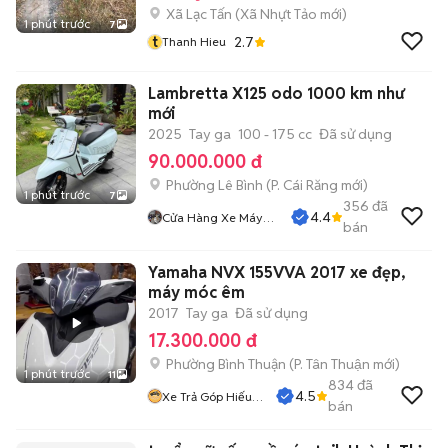
Xã Lạc Tấn
(
Xã Nhựt Tảo
mới)
1 phút trước
7
t
2.7
Thanh Hieu
Lambretta X125 odo 1000 km như
mới
2025
Tay ga
100 - 175 cc
Đã sử dụng
90.000.000 đ
Phường Lê Bình
(
P. Cái Răng
mới)
1 phút trước
7
356
đã
4.4
Cửa Hàng Xe Máy
bán
Quang Sang
Yamaha NVX 155VVA 2017 xe đẹp,
máy móc êm
2017
Tay ga
Đã sử dụng
17.300.000 đ
Phường Bình Thuận
(
P. Tân Thuận
mới)
1 phút trước
11
834
đã
4.5
Xe Trả Góp Hiếu
bán
CT