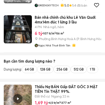
1 phút trước
6
5.0
54
đã bán
GREENSKYTECH
Bán nhà chính chủ khu Lê Văn Quới:
4mx14m đúc 1 lửng 3 lầu
4 PN
Nhà ngõ, hẻm
6 tỷ
107 tr/m²
56 m²
Phường Bình Hưng Hoà A
(
P. Bình Hưng Hòa
m
1 phút trước
4
Ngọc Nhà Thuê Bình Tân
Bạn cần tìm
dung lượng
nào ?
Dung lượng:
64 GB
128 GB
256 GB
512 GB
1 TB
2 
Thiếu Nợ BÁN Gấp ĐẤT GÓC 3 MẶT
TIỀN Tin THẬT 99%.
Đất thổ cư
Ngang 22 m
1,69 tỷ
4,5 tr/m²
377 m²