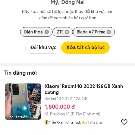
Mỹ, Đồng Nai
Hãy xóa một số bộ lọc hoặc thay đổi khu vực tìm 
kiếm để xem nhiều kết quả hơn
Điện thoại
ZTE
Blade A7 Prime
Đổi khu vực
Xóa tất cả bộ lọc
Tin đăng mới
Xiaomi Redmi 10 2022 128GB Xanh
dương
Redmi 10 2022
128 GB
1.800.000 đ
Phường 13
(
P. Tân Bình
mới)
1 phút trước
5
T
5.0
21
đã bán
Trần Gia Hưng