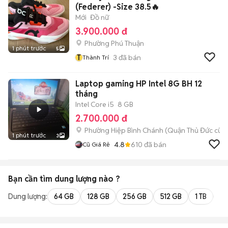
(Federer) -Size 38.5🔥
Mới
Đồ nữ
3.900.000 đ
Phường Phú Thuận
1 phút trước
5
T
3
đã bán
Thành Trí
Laptop gaming HP Intel 8G BH 12
tháng
Intel Core i5
8 GB
2.700.000 đ
Phường Hiệp Bình Chánh (Quận Thủ Đức cũ)
1 phút trước
3
4.8
610
đã bán
Cũ Giá Rẻ
Bạn cần tìm
dung lượng
nào ?
Dung lượng:
64 GB
128 GB
256 GB
512 GB
1 TB
2 