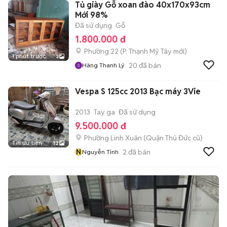
Tủ giày Gỗ xoan đào 40x170x93cm
Mới 98%
Đã sử dụng
Gỗ
1.800.000 đ
Phường 22
(
P. Thạnh Mỹ Tây
mới)
1 phút trước
3
20
đã bán
Hàng Thanh Lý
Vespa S 125cc 2013 Bạc máy 3Vie
2013
Tay ga
Đã sử dụng
9.500.000 đ
Phường Linh Xuân (Quận Thủ Đức cũ)
Tin ưu tiên
12
N
2
đã bán
Nguyễn Tình