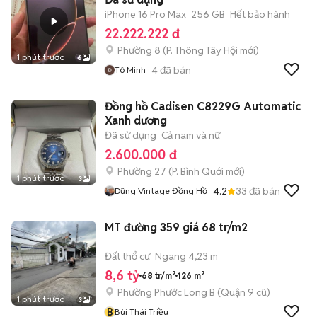
iPhone 16 Pro Max
256 GB
Hết bảo hành
22.222.222 đ
Phường 8
(
P. Thông Tây Hội
mới)
1 phút trước
6
4
đã bán
Tô Minh
Đồng hồ Cadisen C8229G Automatic
Xanh dương
Đã sử dụng
Cả nam và nữ
2.600.000 đ
Phường 27
(
P. Bình Quới
mới)
1 phút trước
3
4.2
33
đã bán
Dũng Vintage Đồng Hồ
MT đường 359 giá 68 tr/m2
Đất thổ cư
Ngang 4,23 m
8,6 tỷ
68 tr/m²
126 m²
Phường Phước Long B (Quận 9 cũ)
1 phút trước
3
B
Bùi Thái Triều