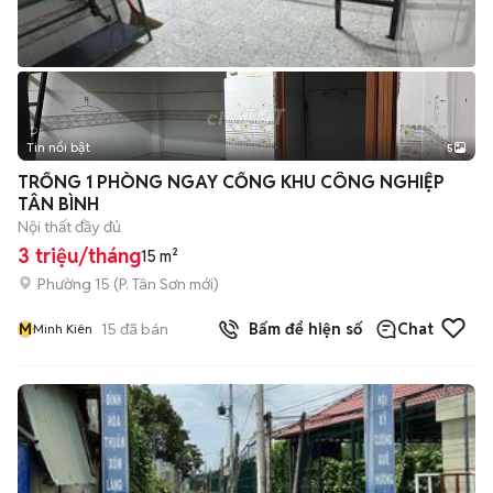
Tin nổi bật
5
TRỐNG 1 PHÒNG NGAY CỔNG KHU CÔNG NGHIỆP
TÂN BÌNH
Nội thất đầy đủ
3 triệu/tháng
15 m²
Phường 15
(
P. Tân Sơn
mới)
M
15
đã bán
Bấm để hiện số
Chat
Minh Kiên