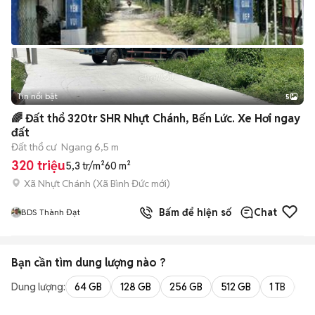
Tin nổi bật
5
🌈 Đất thổ 320tr SHR Nhựt Chánh, Bến Lức. Xe Hơi ngay
đất
Đất thổ cư
Ngang 6,5 m
320 triệu
5,3 tr/m²
60 m²
Xã Nhựt Chánh
(
Xã Bình Đức
mới)
Bấm để hiện số
Chat
BDS Thành Đạt
Bạn cần tìm
dung lượng
nào ?
Dung lượng:
64 GB
128 GB
256 GB
512 GB
1 TB
2 