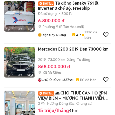
Tủ đông Sanaky 761 lít
Inverter 3 chế độ, FreeShip
Đã sử dụng
> 500 lít
6.800.000 đ
Phường 9
(
P. Tân Hòa
mới)
1 phút trước
5
1038
đã
4.7
Điện Máy Quang
bán
Phát
Mercedes E200 2019 Đen 73000 km
2019
73.000 km
Xăng
Tự động
868.000.000 đ
Xã Bà Điểm
1 phút trước
14
110
đã bán
CHỢ Ô TÔ AN SƯƠNG
🌊 CHO THUÊ CĂN HỘ 2PN
VIEW BIỂN – MƯỜNG THANH VIỄN
TRIỀU - OCEANUS
2 PN
Hướng Đông Bắc
Chung cư
15 triệu/tháng
79 m²