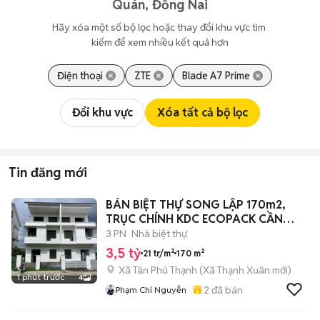
Quán, Đồng Nai
Hãy xóa một số bộ lọc hoặc thay đổi khu vực tìm 
kiếm để xem nhiều kết quả hơn
Điện thoại
ZTE
Blade A7 Prime
Đổi khu vực
Xóa tất cả bộ lọc
Tin đăng mới
BÁN BIỆT THỰ SONG LẬP 170m2,
TRỤC CHÍNH KDC ECOPACK CẦN
THƠ.
3 PN
Nhà biệt thự
3,5 tỷ
21 tr/m²
170 m²
Xã Tân Phú Thạnh
(
Xã Thạnh Xuân
mới)
1 phút trước
4
2
đã bán
Phạm Chí Nguyễn