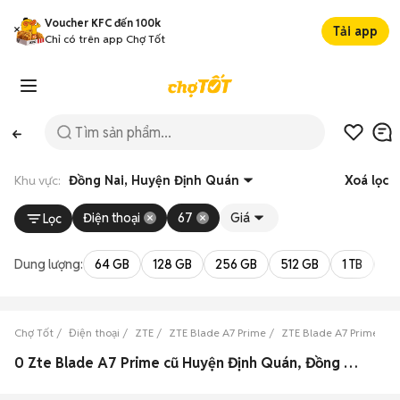
Voucher KFC đến 100k
Tải app
Chỉ có trên app Chợ Tốt
Khu vực:
Đồng Nai, Huyện Định Quán
Xoá lọc
Điện thoại
67
Giá
Lọc
Dung lượng:
64 GB
128 GB
256 GB
512 GB
1 TB
2 
Chợ Tốt
Điện thoại
ZTE
ZTE Blade A7 Prime
ZTE Blade A7 Prime Đồ
0 Zte Blade A7 Prime cũ Huyện Định Quán, Đồng Nai đẹp