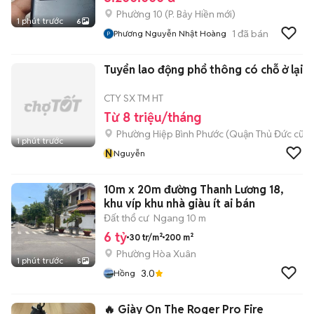
Phường 10
(
P. Bảy Hiền
mới)
1 phút trước
6
1
đã bán
Phương Nguyễn Nhật Hoàng
Tuyển lao động phổ thông có chỗ ở lại.
CTY SX TM HT
Từ 8 triệu/tháng
Phường Hiệp Bình Phước (Quận Thủ Đức cũ)
1 phút trước
N
Nguyễn
10m x 20m đường Thanh Lương 18,
khu víp khu nhà giàu ít ai bán
Đất thổ cư
Ngang 10 m
6 tỷ
30 tr/m²
200 m²
Phường Hòa Xuân
1 phút trước
5
3.0
Hồng
🔥 Giày On The Roger Pro Fire