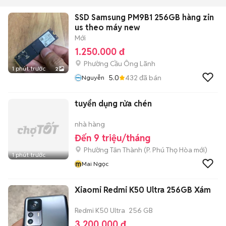
SSD Samsung PM9B1 256GB hàng zin
us theo máy new
Mới
1.250.000 đ
Phường Cầu Ông Lãnh
1 phút trước
2
5.0
432
đã bán
Nguyễn
tuyển dụng rửa chén
nhà hàng
Đến 9 triệu/tháng
Phường Tân Thành
(
P. Phú Thọ Hòa
mới)
1 phút trước
m
Mai Ngọc
Xiaomi Redmi K50 Ultra 256GB Xám
Redmi K50 Ultra
256 GB
3.200.000 đ