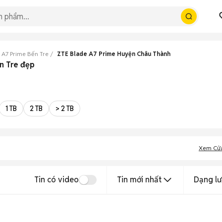
 A7 Prime Bến Tre
ZTE Blade A7 Prime Huyện Châu Thành
n Tre đẹp
1 TB
2 TB
> 2 TB
Xem Cử
Tin có video
Tin mới nhất
Dạng lư