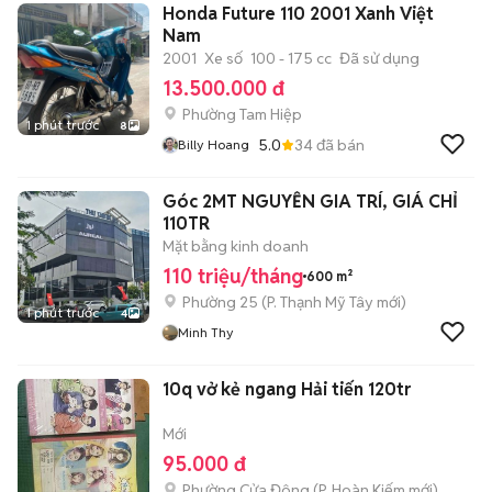
Honda Future 110 2001 Xanh Việt
Nam
2001
Xe số
100 - 175 cc
Đã sử dụng
13.500.000 đ
Phường Tam Hiệp
1 phút trước
8
5.0
34
đã bán
Billy Hoang
Góc 2MT NGUYỄN GIA TRÍ, GIÁ CHỈ
110TR
Mặt bằng kinh doanh
110 triệu/tháng
600 m²
Phường 25
(
P. Thạnh Mỹ Tây
mới)
1 phút trước
4
Minh Thy
10q vở kẻ ngang Hải tiến 120tr
Mới
95.000 đ
Phường Cửa Đông
(
P. Hoàn Kiếm
mới)