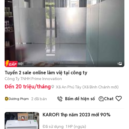
Tin nổi bật
1
Tuyển 2 sale online làm việ tại công ty
Công Ty TNHH Prime Innovation
Đến 20 triệu/tháng
Xã An Phú Tây
(
Xã Bình Chánh
mới)
D
2
đã bán
Bấm để hiện số
Chat
Dương Phạm
KAROFI 1hp năm 2023 mới 90%
Đã sử dụng
1 HP (ngựa)