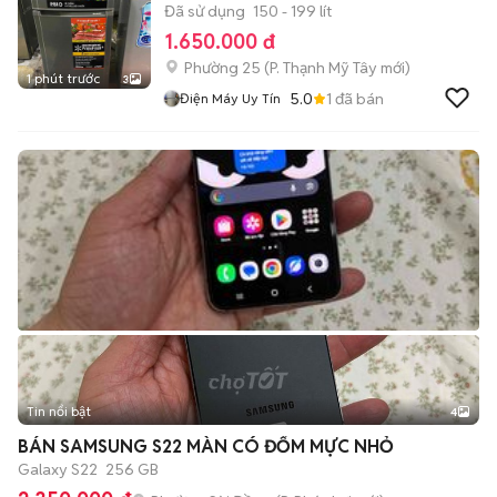
Đã sử dụng
150 - 199 lít
1.650.000 đ
Phường 25
(
P. Thạnh Mỹ Tây
mới)
1 phút trước
3
5.0
1
đã bán
Điện Máy Uy Tín
Tin nổi bật
4
BÁN SAMSUNG S22 MÀN CÓ ĐỐM MỰC NHỎ
Galaxy S22
256 GB