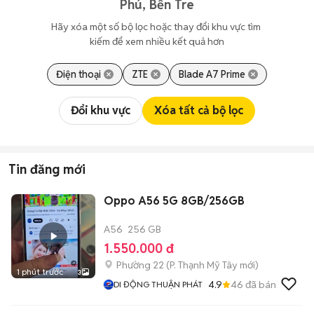
Phú, Bến Tre
Hãy xóa một số bộ lọc hoặc thay đổi khu vực tìm 
kiếm để xem nhiều kết quả hơn
Điện thoại
ZTE
Blade A7 Prime
Đổi khu vực
Xóa tất cả bộ lọc
Tin đăng mới
Oppo A56 5G 8GB/256GB
A56
256 GB
1.550.000 đ
Phường 22
(
P. Thạnh Mỹ Tây
mới)
1 phút trước
3
4.9
46
đã bán
DI ĐỘNG THUẬN PHÁT