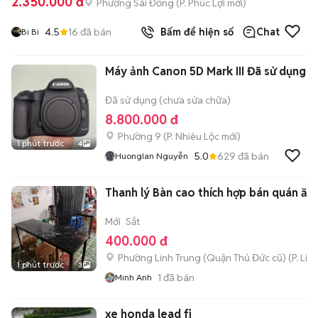
2.350.000 đ
Phường Sài Đồng
(
P. Phúc Lợi
mới)
4.5
16
đã bán
Bấm để hiện số
Chat
Bi Bi
Máy ảnh Canon 5D Mark III Đã sử dụng
Đã sử dụng (chưa sửa chữa)
8.800.000 đ
Phường 9
(
P. Nhiêu Lộc
mới)
1 phút trước
4
5.0
629
đã bán
Huonglan Nguyễn
Thanh lý Bàn cao thích hợp bán quán ăn
Mới
Sắt
400.000 đ
Phường Linh Trung (Quận Thủ Đức cũ)
(
P. Lin
1 phút trước
3
1
đã bán
Minh Anh
xe honda lead fi