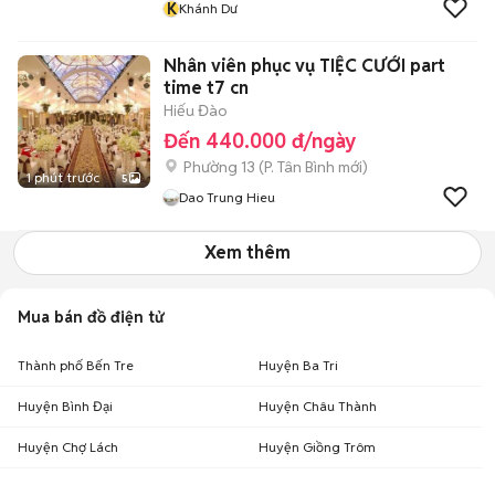
K
Khánh Dư
Nhân viên phục vụ TIỆC CƯỚI part
time t7 cn
Hiếu Đào
Đến 440.000 đ/ngày
Phường 13
(
P. Tân Bình
mới)
1 phút trước
5
Dao Trung Hieu
Xem thêm
Mua bán đồ điện tử
Thành phố Bến Tre
Huyện Ba Tri
Huyện Bình Đại
Huyện Châu Thành
Huyện Chợ Lách
Huyện Giồng Trôm