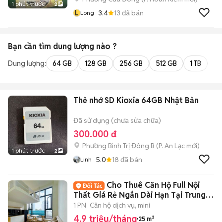
1 phút trước
2
L
3.4
13
đã bán
Long
Bạn cần tìm
dung lượng
nào ?
Dung lượng:
64 GB
128 GB
256 GB
512 GB
1 TB
2 
Thẻ nhớ SD Kioxia 64GB Nhật Bản
Đã sử dụng (chưa sửa chữa)
300.000 đ
Phường Bình Trị Đông B
(
P. An Lạc
mới)
1 phút trước
2
5.0
18
đã bán
Linh
Cho Thuê Căn Hộ Full Nội
Thất Giá Rẻ Ngắn Dài Hạn Tại Trung
Tâm Quận 4
1 PN
Căn hộ dịch vụ, mini
4,9 triệu/tháng
25 m²