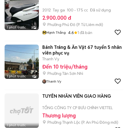
2012
Tay ga
100 - 175 cc
Đã sử dụng
2.900.000 đ
Phường Phú Đô
(
P. Từ Liêm
mới)
1 phút trước
2
M
4.6
1
đã bán
Mạnh Thắng
Bánh Tráng & Ăn Vặt 67 tuyển 5 nhân
viên phục vụ
Thanh Vy
Đến 10 triệu/tháng
Phường Tân Sơn Nhì
1 phút trước
1
Thanh Vy
TUYỂN NHÂN VIÊN GIAO HÀNG
TỔNG CÔNG TY CP BƯU CHÍNH VIETTEL
Thương lượng
Phường Thạnh Lộc
(
P. An Phú Đông
mới)
1 phút trước