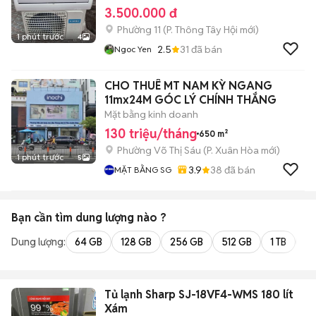
3.500.000 đ
Phường 11
(
P. Thông Tây Hội
mới)
1 phút trước
4
2.5
31
đã bán
Ngoc Yen
CHO THUÊ MT NAM KỲ NGANG
11mx24M GÓC LÝ CHÍNH THẮNG
Mặt bằng kinh doanh
130 triệu/tháng
650 m²
Phường Võ Thị Sáu
(
P. Xuân Hòa
mới)
1 phút trước
5
3.9
38
đã bán
MẶT BẰNG SG
Bạn cần tìm
dung lượng
nào ?
Dung lượng:
64 GB
128 GB
256 GB
512 GB
1 TB
2 
Tủ lạnh Sharp SJ-18VF4-WMS 180 lít
Xám