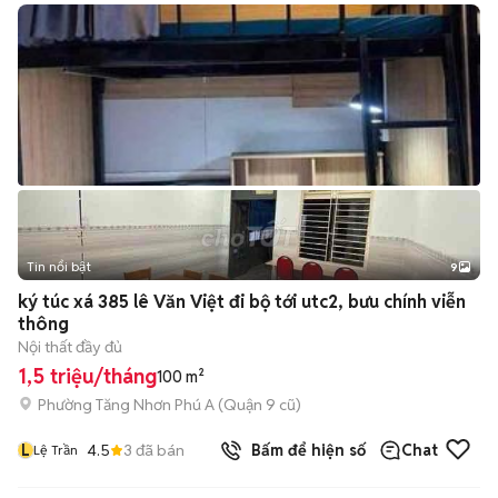
Tin nổi bật
9
+
2
ký túc xá 385 lê Văn Việt đi bộ tới utc2, bưu chính viễn
thông
Nội thất đầy đủ
1,5 triệu/tháng
100 m²
Phường Tăng Nhơn Phú A (Quận 9 cũ)
L
4.5
3
đã bán
Bấm để hiện số
Chat
Lệ Trần