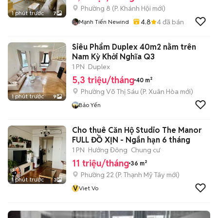
Phường 8
(
P. Khánh Hội
mới)
1 phút trước
7
4.8
4
đã bán
Mạnh Tiến Newind
Siêu Phẩm Duplex 40m2 nằm trên
Nam Kỳ Khởi Nghĩa Q3
1 PN
Duplex
5,3 triệu/tháng
40 m²
Phường Võ Thị Sáu
(
P. Xuân Hòa
mới)
1 phút trước
9
Bảo Yến
Cho thuê Căn Hộ Studio The Manor
FULL ĐỒ XỊN - Ngắn hạn 6 tháng
1 PN
Hướng Đông
Chung cư
11 triệu/tháng
36 m²
Phường 22
(
P. Thạnh Mỹ Tây
mới)
1 phút trước
3
V
Viet Vo