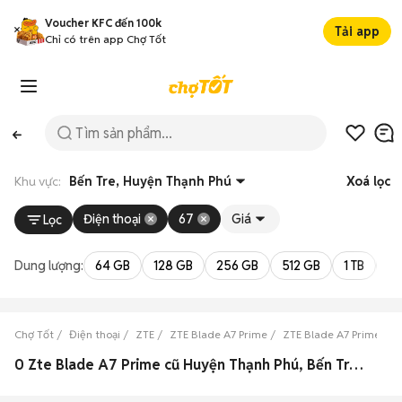
Voucher KFC đến 100k
Tải app
Chỉ có trên app Chợ Tốt
Khu vực:
Bến Tre, Huyện Thạnh Phú
Xoá lọc
Điện thoại
67
Giá
Lọc
Dung lượng:
64 GB
128 GB
256 GB
512 GB
1 TB
2 
Chợ Tốt
Điện thoại
ZTE
ZTE Blade A7 Prime
ZTE Blade A7 Prime Bến
0 Zte Blade A7 Prime cũ Huyện Thạnh Phú, Bến Tre đẹp