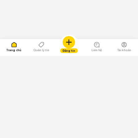
Trang chủ
Quản lý tin
Liên hệ
Tài khoản
Đăng tin
109.000 Bình chọn
Tải ứng dụng Chợ Tốt
Về Chợ Tốt
Quy chế sàn
Chính sách bảo mật
Giải quyết tranh chấp