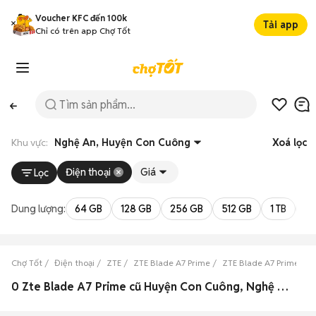
Voucher KFC đến 100k
Tải app
Chỉ có trên app Chợ Tốt
Khu vực:
Nghệ An, Huyện Con Cuông
Xoá lọc
Điện thoại
Giá
Lọc
Dung lượng:
64 GB
128 GB
256 GB
512 GB
1 TB
2 
Chợ Tốt
Điện thoại
ZTE
ZTE Blade A7 Prime
ZTE Blade A7 Prime Ng
0 Zte Blade A7 Prime cũ Huyện Con Cuông, Nghệ An đẹp