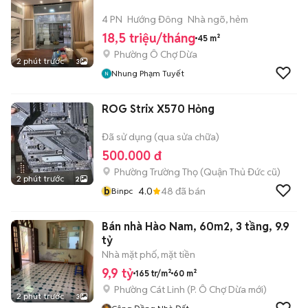
4 PN
Hướng Đông
Nhà ngõ, hẻm
18,5 triệu/tháng
45 m²
Phường Ô Chợ Dừa
2 phút trước
3
Nhung Phạm Tuyết
ROG Strix X570 Hỏng
Đã sử dụng (qua sửa chữa)
500.000 đ
Phường Trường Thọ (Quận Thủ Đức cũ)
2 phút trước
2
b
4.0
48
đã bán
Binpc
Bán nhà Hào Nam, 60m2, 3 tầng, 9.9
tỷ
Nhà mặt phố, mặt tiền
9,9 tỷ
165 tr/m²
60 m²
Phường Cát Linh
(
P. Ô Chợ Dừa
mới)
2 phút trước
3