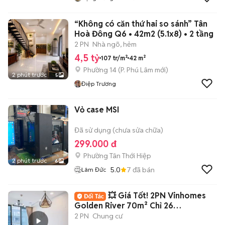
“Không có căn thứ hai so sánh” Tân
Hoà Đông Q6 • 42m2 (5.1x8) • 2 tầng
2 PN
Nhà ngõ, hẻm
4,5 tỷ
107 tr/m²
42 m²
Phường 14
(
P. Phú Lâm
mới)
2 phút trước
5
Điệp Trương
Vỏ case MSI
Đã sử dụng (chưa sửa chữa)
299.000 đ
Phường Tân Thới Hiệp
2 phút trước
6
5.0
7
đã bán
Lâm Đức
💥 Giá Tốt! 2PN Vinhomes
Golden River 70m² Chỉ 26
Triệu/Tháng
2 PN
Chung cư