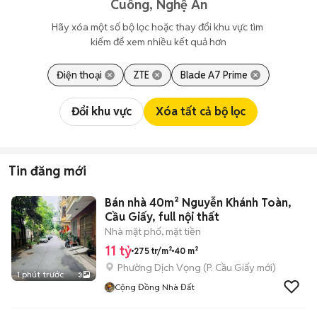
Cuông, Nghệ An
Hãy xóa một số bộ lọc hoặc thay đổi khu vực tìm 
kiếm để xem nhiều kết quả hơn
Điện thoại
ZTE
Blade A7 Prime
Đổi khu vực
Xóa tất cả bộ lọc
Tin đăng mới
Bán nhà 40m² Nguyễn Khánh Toàn,
Cầu Giấy, full nội thất
Nhà mặt phố, mặt tiền
11 tỷ
275 tr/m²
40 m²
Phường Dịch Vọng
(
P. Cầu Giấy
mới)
1 phút trước
3
Cộng Đồng Nhà Đất