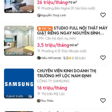
26 triệu/tháng
70 m²
Phường Bến Nghé
(
P. Sài Gòn
mới)
2 phút trước
9
Nguyễn Thuỳ Linh
STUDIO FULL NỘI THẤT MÁY
GIẶT RIÊNG NGAY NGUYỄN ĐÌNH
CHIỂU
1 PN
Căn hộ dịch vụ, mini
3,5 triệu/tháng
30 m²
Phường 4
(
P. Đức Nhuận
mới)
3 phút trước
8
5.0
4
đã bán
Hiếu HiFriendz
CHUYÊN VIÊN KINH DOANH THỊ
TRƯỜNG MỸ LỘC NAM ĐỊNH
CÔNG TY SAMSUNG
16 triệu/tháng
Thị trấn Mỹ Lộc
3 phút trước
1
Thu Thảo