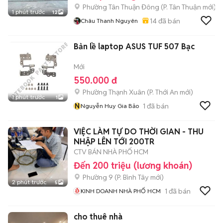
Phường Tân Thuận Đông
(
P. Tân Thuận
mới)
1 phút trước
12
14
đã bán
Châu Thanh Nguyên
Bản lề laptop ASUS TUF 507 Bạc
Mới
550.000 đ
Phường Thạnh Xuân
(
P. Thới An
mới)
1 phút trước
1
N
1
đã bán
Nguyễn Huy Gia Bảo
VIỆC LÀM TỰ DO THỜI GIAN - THU
NHẬP LÊN TỚI 200TR
CTV BÁN NHÀ PHỐ HCM
Đến 200 triệu (lương khoán)
Phường 9
(
P. Bình Tây
mới)
2 phút trước
5
1
đã bán
KINH DOANH NHÀ PHỐ HCM
cho thuê nhà