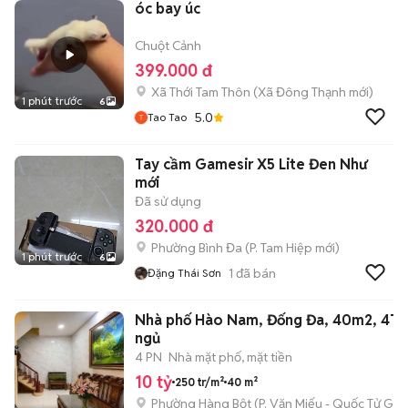
óc bay úc
Chuột Cảnh
399.000 đ
Xã Thới Tam Thôn
(
Xã Đông Thạnh
mới)
1 phút trước
6
5.0
Tao Tao
Tay cầm Gamesir X5 Lite Đen Như
mới
Đã sử dụng
320.000 đ
Phường Bình Đa
(
P. Tam Hiệp
mới)
1 phút trước
6
1
đã bán
Đặng Thái Sơn
Nhà phố Hào Nam, Đống Đa, 40m2, 4T, 
ngủ
4 PN
Nhà mặt phố, mặt tiền
10 tỷ
250 tr/m²
40 m²
Phường Hàng Bột
(
P. Văn Miếu - Quốc Tử Giá