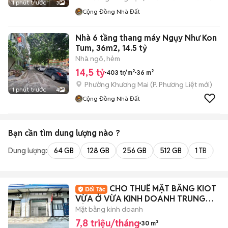
1 phút trước
3
Cộng Đồng Nhà Đất
Nhà 6 tầng thang máy Ngụy Như Kon
Tum, 36m2, 14.5 tỷ
Nhà ngõ, hẻm
14,5 tỷ
403 tr/m²
36 m²
Phường Khương Mai
(
P. Phương Liệt
mới)
1 phút trước
4
Cộng Đồng Nhà Đất
Bạn cần tìm
dung lượng
nào ?
Dung lượng:
64 GB
128 GB
256 GB
512 GB
1 TB
2 
CHO THUÊ MẶT BẰNG KIOT
VỪA Ở VỪA KINH DOANH TRUNG
TÂM QUẬN 7
Mặt bằng kinh doanh
7,8 triệu/tháng
30 m²