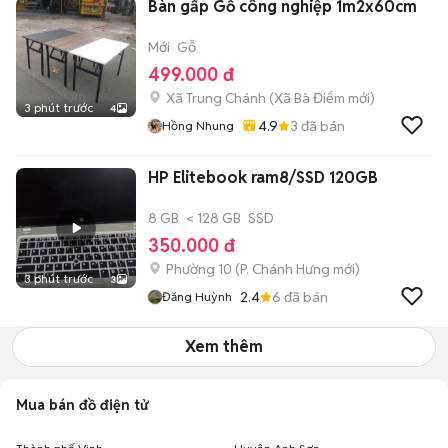
Bàn gấp Gỗ công nghiệp 1m2x60cm
Mới
Gỗ
499.000 đ
Xã Trung Chánh
(
Xã Bà Điểm
mới)
3 phút trước
4
4.9
3
đã bán
Hồng Nhung
HP Elitebook ram8/SSD 120GB
8 GB
< 128 GB
SSD
350.000 đ
Phường 10
(
P. Chánh Hưng
mới)
3 phút trước
3
2.4
6
đã bán
Đăng Huỳnh
Xem thêm
Mua bán đồ điện tử