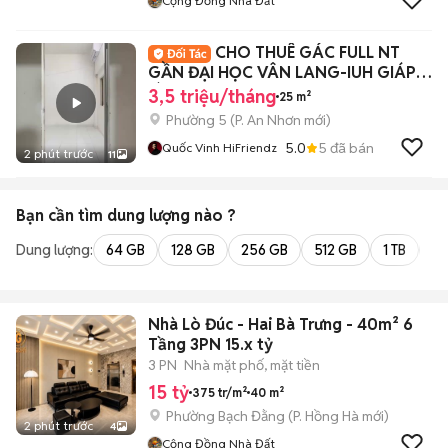
Cộng Đồng Nhà Đất
CHO THUÊ GÁC FULL NT
GẦN ĐẠI HỌC VÂN LANG-IUH GIÁP
BÌNH THẠNH-PN
3,5 triệu/tháng
25 m²
Phường 5
(
P. An Nhơn
mới)
5.0
5
đã bán
Quốc Vinh HiFriendz
2 phút trước
11
Bạn cần tìm
dung lượng
nào ?
Dung lượng:
64 GB
128 GB
256 GB
512 GB
1 TB
2 
Nhà Lò Đúc - Hai Bà Trưng - 40m² 6
Tầng 3PN 15.x tỷ
3 PN
Nhà mặt phố, mặt tiền
15 tỷ
375 tr/m²
40 m²
Phường Bạch Đằng
(
P. Hồng Hà
mới)
2 phút trước
4
Cộng Đồng Nhà Đất