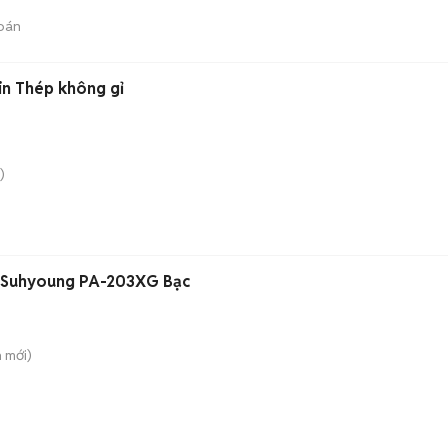
bán
in Thép không gỉ
)
r Suhyoung PA-203XG Bạc
h
mới)