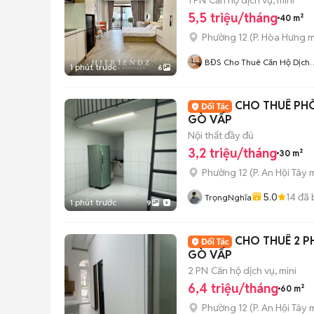
5,5 triệu/tháng
40 m²
Phường 12
(
P. Hòa Hưng
m
BĐS Cho Thuê Căn Hộ Dịch
1 phút trước
6
Vụ Tphcm
CHO THUÊ PHÒ
GÒ VẤP
Nội thất đầy đủ
3,2 triệu/tháng
30 m²
Phường 12
(
P. An Hội Tây
m
5.0
14
đã 
TrọngNghĩa
1 phút trước
9
CHO THUÊ 2 
GÒ VẤP
2 PN
Căn hộ dịch vụ, mini
6,4 triệu/tháng
60 m²
Phường 12
(
P. An Hội Tây
m