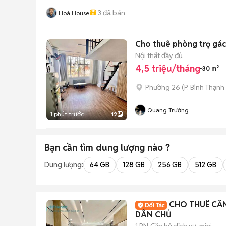
3
đã bán
Hoà House
Cho thuê phòng trọ gá
Nội thất đầy đủ
4,5 triệu/tháng
30 m²
Phường 26
(
P. Bình Thạnh
Quang Trường
1 phút trước
12
Bạn cần tìm
dung lượng
nào ?
Dung lượng:
64 GB
128 GB
256 GB
512 GB
CHO THUÊ CĂ
DÂN CHỦ
1 PN
Căn hộ dịch vụ, mini