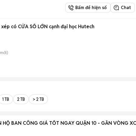
Bấm để hiện số
Chat
c xép có CỬA SỔ LỚN cạnh đại học Hutech
mới)
1 TB
2 TB
> 2 TB
N HỘ BAN CÔNG GIÁ TỐT NGAY QUẬN 10 - GẦN VÒNG X