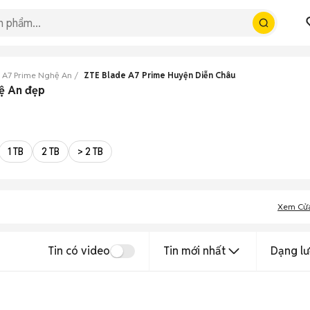
 A7 Prime Nghệ An
ZTE Blade A7 Prime Huyện Diễn Châu
hệ An đẹp
1 TB
2 TB
> 2 TB
Xem Cử
Tin có video
Tin mới nhất
Dạng lư