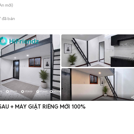
 An
mới)
7
đã bán
4
AU + MÁY GIẶT RIÊNG MỚI 100%