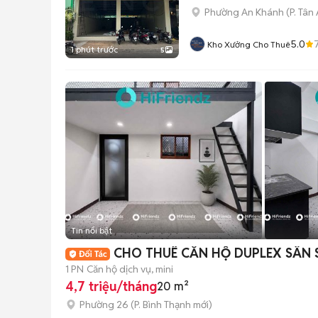
Phường An Khánh
(
P. Tân
5.0
Kho Xưởng Cho Thuê
1 phút trước
5
Tin nổi bật
CHO THUÊ CĂN HỘ DUPLEX SÂN S
1 PN
Căn hộ dịch vụ, mini
4,7 triệu/tháng
20 m²
Phường 26
(
P. Bình Thạnh
mới)