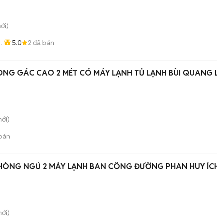
ới)
5.0
2
đã bán
NG GÁC CAO 2 MÉT CÓ MÁY LẠNH TỦ LẠNH BÙI QUANG L
ới)
bán
PHÒNG NGỦ 2 MÁY LẠNH BAN CÔNG ĐƯỜNG PHAN HUY ÍCH
ới)