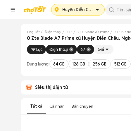
Huyện Diễn Châu
Chợ Tốt
Điện thoại
ZTE
ZTE Blade A7 Prime
ZTE Blade
0 Zte Blade A7 Prime cũ Huyện Diễn Châu, Ng
Lọc
Điện thoại
67
Giá
Dung lượng:
64 GB
128 GB
256 GB
512 GB
Siêu thị điện tử
Tất cả
Cá nhân
Bán chuyên