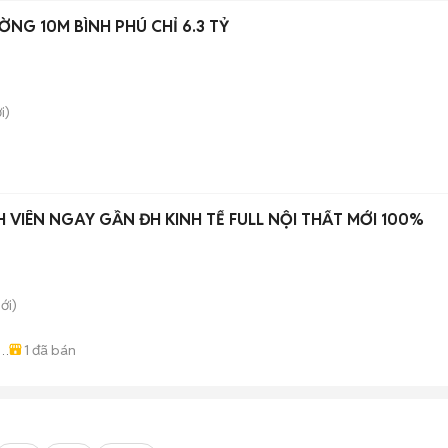
ỜNG 10M BÌNH PHÚ CHỈ 6.3 TỶ
i)
 VIÊN NGAY GẦN ĐH KINH TẾ FULL NỘI THẤT MỚI 100%
ới)
1
đã bán
o
h