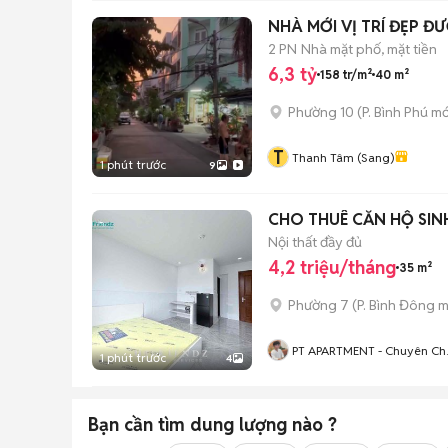
NHÀ MỚI VỊ TRÍ ĐẸP ĐƯ
2 PN
Nhà mặt phố, mặt tiền
6,3 tỷ
158 tr/m²
40 m²
Phường 10
(
P. Bình Phú
mớ
T
Thanh Tâm (Sang)
1 phút trước
9
CHO THUÊ CĂN HỘ SINH
Nội thất đầy đủ
4,2 triệu/tháng
35 m²
Phường 7
(
P. Bình Đông
m
PT APARTMENT - Chuyên Ch
1 phút trước
4
Thuê Phòng Trọ, Căn Hộ Dịc
Vụ Tại TP.HCM
Bạn cần tìm
dung lượng
nào ?