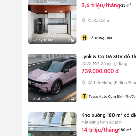
3,6 triệu/tháng
25 m²
Xã Bà Điểm
H
Hồ Trung Hậu
37 giây trước
8
Lynk & Co 06 SUV đô thị
2025
Mới
Xăng
Tự động
739.000.000 đ
Xã Tiến Hưng
(
P. Bình Phư
T
Tasco Auto Cụm Bình Phước
1 phút trước
5
Kho xưởng 180 m² có đi
Mặt bằng kinh doanh
14 triệu/tháng
180 m²