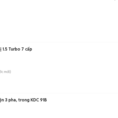
 1.5 Turbo 7 cấp
ớc
mới)
ện 3 pha, trong KDC 91B