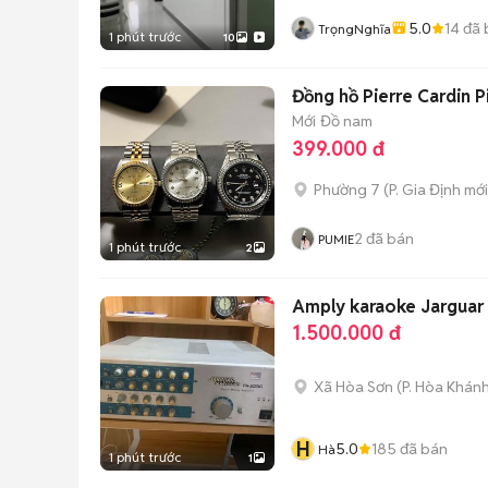
5.0
14
đã 
TrọngNghĩa
1 phút trước
10
Đồng hồ Pierre Cardin P
Mới
Đồ nam
399.000 đ
Phường 7
(
P. Gia Định
mới
2
đã bán
PUMIE
1 phút trước
2
Amply karaoke Jargua
1.500.000 đ
Xã Hòa Sơn
(
P. Hòa Khán
H
5.0
185
đã bán
Hà
1 phút trước
1