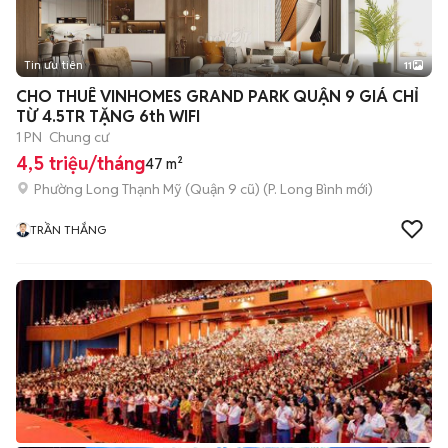
Tin ưu tiên
11
+
2
CHO THUÊ VINHOMES GRAND PARK QUẬN 9 GIÁ CHỈ
TỪ 4.5TR TẶNG 6th WIFI
1 PN
Chung cư
4,5 triệu/tháng
47 m²
Phường Long Thạnh Mỹ (Quận 9 cũ)
(
P. Long Bình
mới)
TRẦN THẮNG