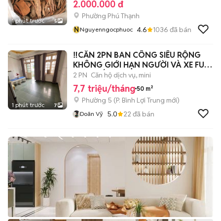
2.000.000 đ
Phường Phú Thạnh
1 phút trước
5
N
4.6
1036
đã bán
Nguyenngocphuoc
‼️CĂN 2PN BAN CÔNG SIÊU RỘNG
KHÔNG GIỚI HẠN NGƯỜI VÀ XE FULL
NỘI THẤT
2 PN
Căn hộ dịch vụ, mini
7,7 triệu/tháng
50 m²
Phường 5
(
P. Bình Lợi Trung
mới)
1 phút trước
7
5.0
22
đã bán
Doãn Vỹ