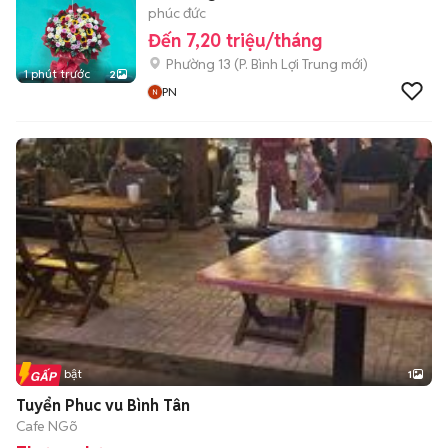
phúc đức
Đến 7,20 triệu/tháng
Phường 13
(
P. Bình Lợi Trung
mới)
1 phút trước
2
PN
Tin nổi bật
1
Tuyển Phuc vu Bình Tân
Cafe NGõ