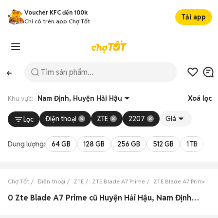
Voucher KFC đến 100k
Tải app
Chỉ có trên app Chợ Tốt
Khu vực:
Nam Định, Huyện Hải Hậu
Xoá lọc
Điện thoại
ZTE
2207
Giá
Lọc
Dung lượng:
64 GB
128 GB
256 GB
512 GB
1 TB
2 
Chợ Tốt
Điện thoại
ZTE
ZTE Blade A7 Prime
ZTE Blade A7 Prime Na
0 Zte Blade A7 Prime cũ Huyện Hải Hậu, Nam Định đẹp