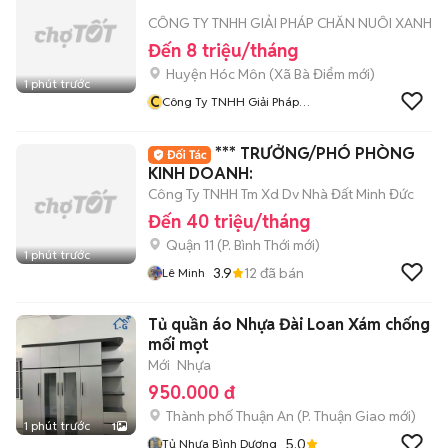
CÔNG TY TNHH GIẢI PHÁP CHĂN NUÔI XANH
Đến 8 triệu/tháng
Huyện Hóc Môn
(
Xã Bà Điểm
mới)
1 phút trước
C
Công Ty TNHH Giải Pháp
Chăn Nuôi Xanh
*** TRƯỞNG/PHÓ PHÒNG
KINH DOANH:
Công Ty TNHH Tm Xd Dv Nhà Đất Minh Đức
Đến 40 triệu/tháng
Quận 11
(
P. Bình Thới
mới)
1 phút trước
3.9
12
đã bán
Lê Minh
Tủ quần áo Nhựa Đài Loan Xám chống
mối mọt
Mới
Nhựa
950.000 đ
Thành phố Thuận An
(
P. Thuận Giao
mới)
1 phút trước
1
5.0
Tủ Nhựa Bình Dương