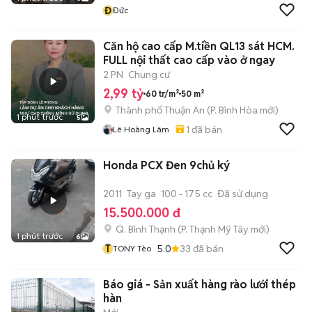
Đ
Đức
Căn hộ cao cấp M.tiền QL13 sát HCM.
FULL nội thất cao cấp vào ở ngay
2 PN
Chung cư
2,99 tỷ
60 tr/m²
50 m²
Thành phố Thuận An
(
P. Bình Hòa
mới)
1 phút trước
5
1
đã bán
Lê Hoàng Lâm
Honda PCX Đen 9chủ ký
2011
Tay ga
100 - 175 cc
Đã sử dụng
15.500.000 đ
Q. Bình Thạnh
(
P. Thạnh Mỹ Tây
mới)
1 phút trước
6
T
5.0
33
đã bán
TONY Tèo
Báo giá - Sản xuất hàng rào lưới thép
hàn