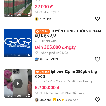
Mới
37.000 đ
Q. Nam Từ Liêm
1 phút trước
1
T
Thùy Linh
TUYỂN DỤNG THỜI VỤ NAM
SỰ KIỆN 8/8
CTY TNHH GRGR
Đến 305.000 đ/ngày
Thành phố Thủ Đức
1 phút trước
1
Việc Làm GRGR
iphone 12prm 256gb vàng
good
iPhone 12 Pro Max
256 GB
4-6 tháng
5.700.000 đ
Q. Bắc Từ Liêm
(
P. Phú Diễn
mới)
1 phút trước
3
4.9
14
đã bán
GạoStore