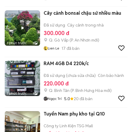
Cây cảnh bonsai chậu sứ nhiều màu
Đã sử dụng
Cây cảnh trong nhà
300.000 đ
Q. Gò Vấp
(
P. An Nhơn
mới)
1 phút trước
3
L
17
đã bán
Lien Le
RAM 4GB D4 220k/c
Đã sử dụng (chưa sửa chữa)
Còn bảo hành
220.000 đ
Q. Bình Tân
(
P. Bình Hưng Hòa
mới)
1 phút trước
1
5.0
20
đã bán
Ngọc Trí
Tuyển Nam phụ kho tại Q10
Công ty Linh Kiện TSG Mall