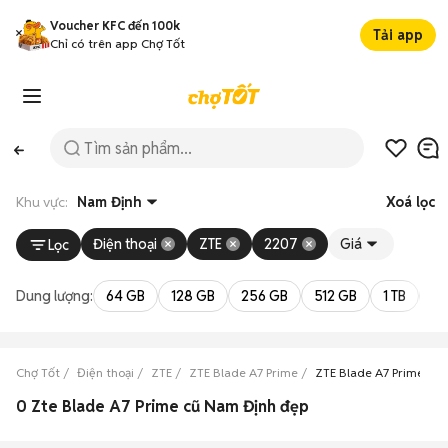
Voucher KFC đến 100k
Tải app
Chỉ có trên app Chợ Tốt
Khu vực:
Nam Định
Xoá lọc
Điện thoại
ZTE
2207
Giá
Lọc
Dung lượng:
64 GB
128 GB
256 GB
512 GB
1 TB
2 
Chợ Tốt
Điện thoại
ZTE
ZTE Blade A7 Prime
ZTE Blade A7 Prime Na
0 Zte Blade A7 Prime cũ Nam Định đẹp