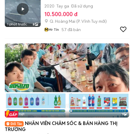
2020
Tay ga
Đã sử dụng
10.500.000 đ
Q. Hoàng Mai
(
P. Vĩnh Tuy
mới)
1 phút trước
8
M
57
đã bán
Mr Tín
Tin nổi bật
3
NHÂN VIÊN CHĂM SÓC & BÁN HÀNG THỊ
TRƯỜNG