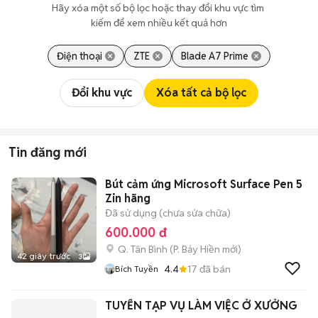
Hãy xóa một số bộ lọc hoặc thay đổi khu vực tìm 
kiếm để xem nhiều kết quả hơn
Điện thoại
ZTE
Blade A7 Prime
Đổi khu vực
Xóa tất cả bộ lọc
Tin đăng mới
Bút cảm ứng Microsoft Surface Pen 5
Zin hãng
Đã sử dụng (chưa sửa chữa)
600.000 đ
Q. Tân Bình
(
P. Bảy Hiền
mới)
42 giây trước
3
4.4
17
đã bán
Bích Tuyền
TUYỂN TẠP VỤ LÀM VIỆC Ở XƯỞNG