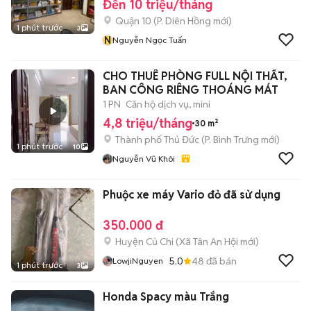
Đến 10 triệu/tháng
Quận 10
(
P. Diên Hồng
mới)
1 phút trước
3
N
Nguyễn Ngọc Tuấn
CHO THUÊ PHÒNG FULL NỘI THẤT,
BAN CÔNG RIÊNG THOÁNG MÁT
1 PN
Căn hộ dịch vụ, mini
4,8 triệu/tháng
30 m²
Thành phố Thủ Đức
(
P. Bình Trưng
mới)
1 phút trước
10
Nguyễn Vũ Khôi
Phuộc xe máy Vario đỏ đã sử dụng
350.000 đ
Huyện Củ Chi
(
Xã Tân An Hội
mới)
5.0
48
đã bán
LowjiNguyen
1 phút trước
3
Honda Spacy màu Trắng