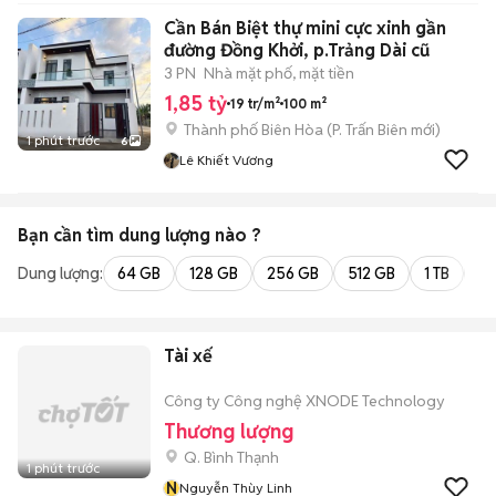
Cần Bán Biệt thự mini cực xinh gần
đường Đồng Khởi, p.Trảng Dài cũ
3 PN
Nhà mặt phố, mặt tiền
1,85 tỷ
19 tr/m²
100 m²
Thành phố Biên Hòa
(
P. Trấn Biên
mới)
1 phút trước
6
Lê Khiết Vương
Bạn cần tìm
dung lượng
nào ?
Dung lượng:
64 GB
128 GB
256 GB
512 GB
1 TB
2 
Tài xế
Công ty Công nghệ XNODE Technology
Thương lượng
Q. Bình Thạnh
1 phút trước
N
Nguyễn Thùy Linh