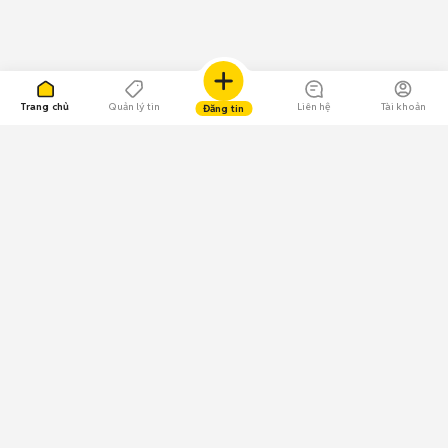
Trang chủ
Quản lý tin
Liên hệ
Tài khoản
Đăng tin
109.000 Bình chọn
Tải ứng dụng Chợ Tốt
Về Chợ Tốt
Quy chế sàn
Chính sách bảo mật
Giải quyết tranh chấp
CÔNG TY TNHH CHỢ TỐT - Người đại diện theo pháp luật:
Nguyễn Trọng Tấn; GPDKKD: 0312120782 do Sở KH & ĐT TP.HCM cấp ngày
11/01/2013;