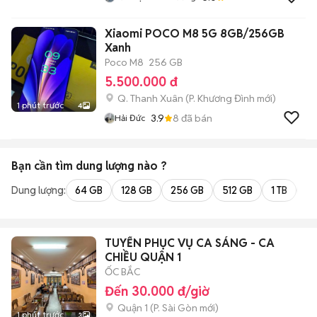
Xiaomi POCO M8 5G 8GB/256GB
Xanh
Poco M8
256 GB
5.500.000 đ
Q. Thanh Xuân
(
P. Khương Đình
mới)
1 phút trước
4
3.9
8
đã bán
Hải Đức
Bạn cần tìm
dung lượng
nào ?
Dung lượng:
64 GB
128 GB
256 GB
512 GB
1 TB
2 
TUYỂN PHỤC VỤ CA SÁNG - CA
CHIỀU QUẬN 1
ỐC BẮC
Đến 30.000 đ/giờ
Quận 1
(
P. Sài Gòn
mới)
1 phút trước
3