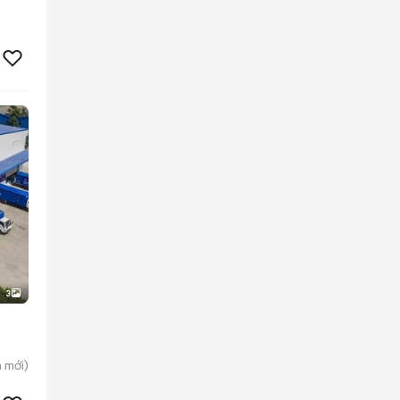
3
a
mới)