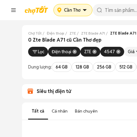
Cần Thơ
Chợ Tốt
Điện thoại
ZTE
ZTE Blade A71
ZTE Blade A71
0 Zte Blade A71 cũ Cần Thơ đẹp
Lọc
Điện thoại
ZTE
4547
Giá
Dung lượng:
64 GB
128 GB
256 GB
512 GB
Siêu thị điện tử
Tất cả
Cá nhân
Bán chuyên