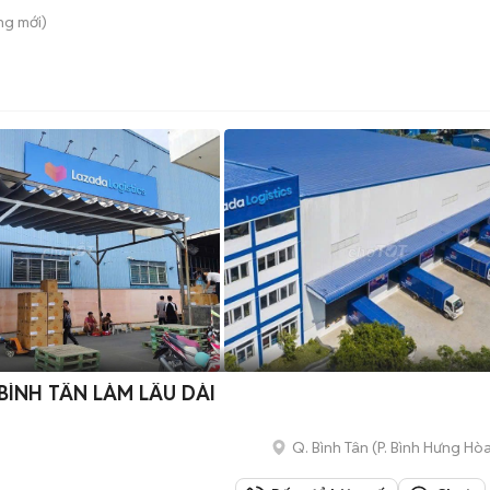
ông
mới)
BÌNH TÂN LÀM LÂU DÀI
Q. Bình Tân
(
P. Bình Hưng Hò