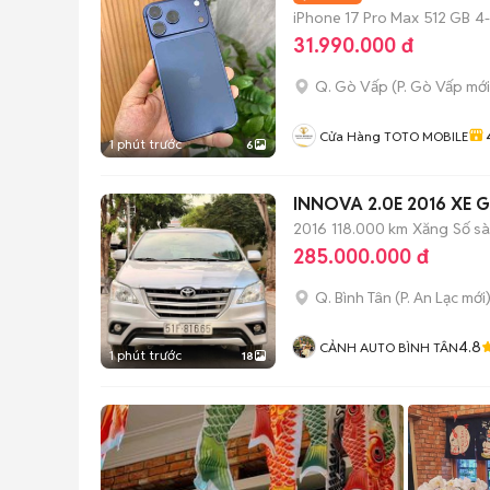
iPhone 17 Pro Max
512 GB
4
31.990.000 đ
Q. Gò Vấp
(
P. Gò Vấp
mới
Cửa Hàng TOTO MOBILE
1 phút trước
6
INNOVA 2.0E 2016 XE 
2016
118.000 km
Xăng
Số s
285.000.000 đ
Q. Bình Tân
(
P. An Lạc
mới
4.8
CẢNH AUTO BÌNH TÂN
1 phút trước
18