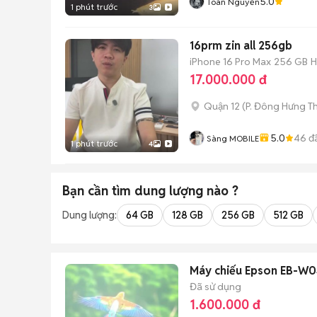
5.0
Toàn Nguyễn
1 phút trước
3
16prm zin all 256gb
iPhone 16 Pro Max
256 GB
H
17.000.000 đ
Quận 12
(
P. Đông Hưng T
5.0
46
đ
Sàng MOBILE
1 phút trước
4
Bạn cần tìm
dung lượng
nào ?
Dung lượng:
64 GB
128 GB
256 GB
512 GB
Máy chiếu Epson EB-W0
Đã sử dụng
1.600.000 đ