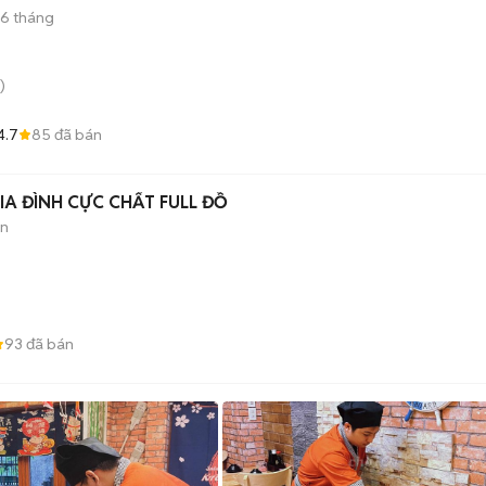
-6 tháng
)
4.7
85
đã bán
GIA ĐÌNH CỰC CHẤT FULL ĐỒ
àn
)
93
đã bán