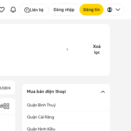
Đăng nhập
Đăng tin
Liên hệ
Xoá
lọc
a hàng
Mua bán điện thoại
Quận Bình Thuỷ
ới
Quận Cái Răng
Quận Ninh Kiều