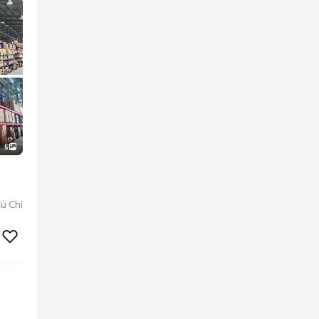
5
ủ Chi