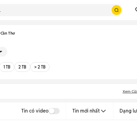
 Cần Thơ
1 TB
2 TB
> 2 TB
Xem Cử
Tin có video
Tin mới nhất
Dạng lư