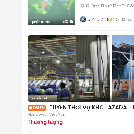
Q. Bình Tân
(
P. Bình Trị Đ
4.5
102
đã bán
Quốc Khả
1 phút trước
3
Tin nổi bật
TUYỂN THỜI VỤ KHO LAZADA – 
Manpower Việt Nam
Thương lượng