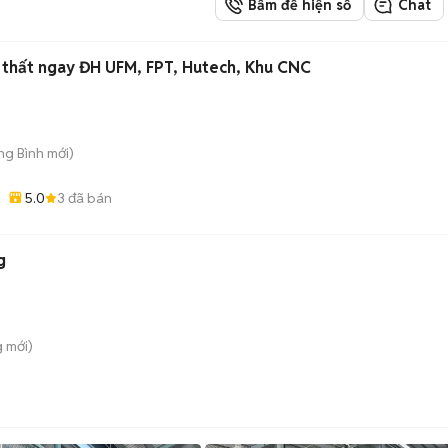
Bấm để hiện số
Chat
i thất ngay ĐH UFM, FPT, Hutech, Khu CNC
ong Bình
mới)
5.0
3
đã bán
g
g
mới)