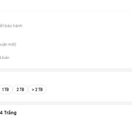
ết bảo hành
huận
mới)
ã bán
1 TB
2 TB
> 2 TB
4 Trắng