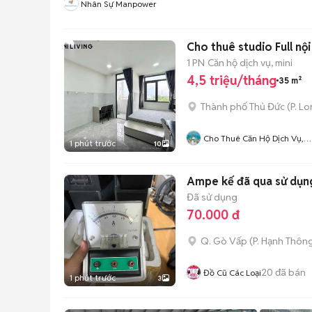
Nhân Sự Manpower
Cho thuê studio Full nộ
1 PN
Căn hộ dịch vụ, mini
4,5 triệu/tháng
35 m²
Thành phố Thủ Đức
(
P. L
Cho Thuê Căn Hộ Dịch Vụ,
1 phút trước
10
Phòng Trọ Thành Phố Thủ
Đức
Ampe kế đã qua sử dụn
Đã sử dụng
70.000 đ
Q. Gò Vấp
(
P. Hạnh Thôn
20
đã bán
Đồ Cũ Các Loại
1 phút trước
3