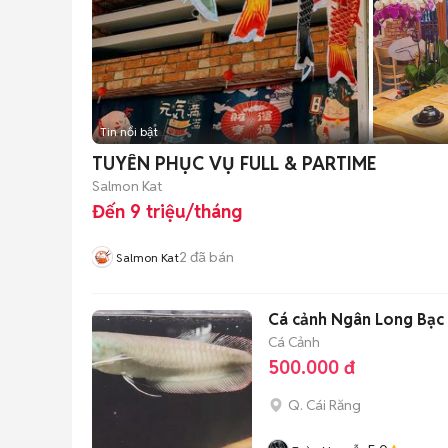
Tin nổi bật
TUYỂN PHỤC VỤ FULL & PARTIME
Salmon Kat
Đến 9 triệu/tháng
2
đã bán
Salmon Kat
Cá cảnh Ngân Long Bạc
Cá Cảnh
500.000 đ
Q. Cái Răng