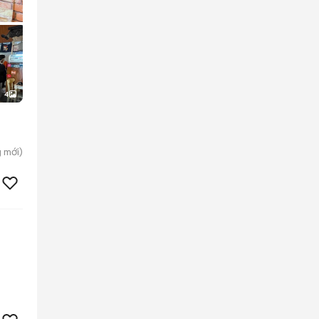
4
g
mới)