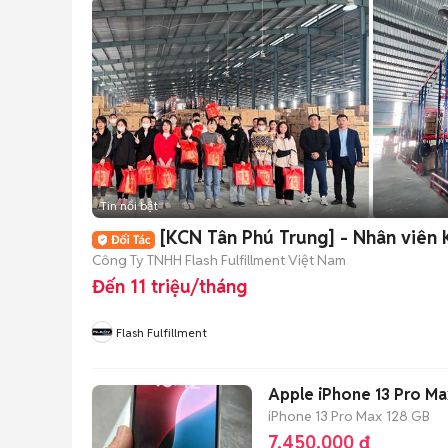
Tin nổi bật
[KCN Tân Phú Trung] - Nhân viên 
Công Ty TNHH Flash Fulfillment Việt Nam
Đến 11 triệu/tháng
Flash Fulfillment
Apple iPhone 13 Pro M
iPhone 13 Pro Max
128 GB
7.450.000 đ