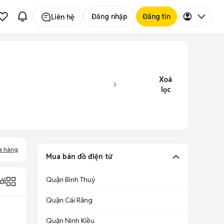
Đăng nhập
Đăng tin
Liên hệ
Xoá
lọc
a hàng
Mua bán đồ điện tử
Quận Bình Thuỷ
ới
Quận Cái Răng
Quận Ninh Kiều