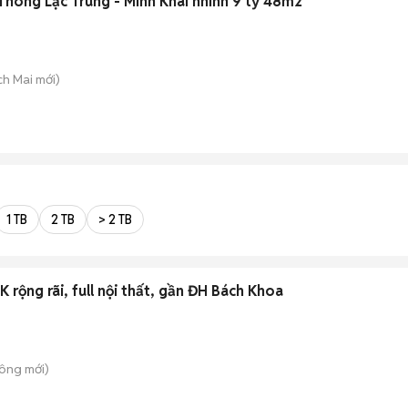
Thông Lạc Trung - Minh Khai nhỉnh 9 tỷ 48m2
ch Mai
mới)
1 TB
2 TB
> 2 TB
 rộng rãi, full nội thất, gần ĐH Bách Khoa
Công
mới)