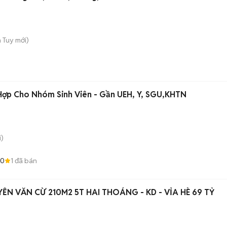
h Tuy
mới)
 Hợp Cho Nhóm Sinh Viên - Gần UEH, Y, SGU,KHTN
)
.0
1
đã bán
ỄN VĂN CỪ 210M2 5T HAI THOÁNG - KD - VỈA HÈ 69 TỶ