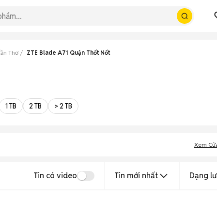
Cần Thơ
ZTE Blade A71 Quận Thốt Nốt
1 TB
2 TB
> 2 TB
Xem Cử
Tin có video
Tin mới nhất
Dạng lư