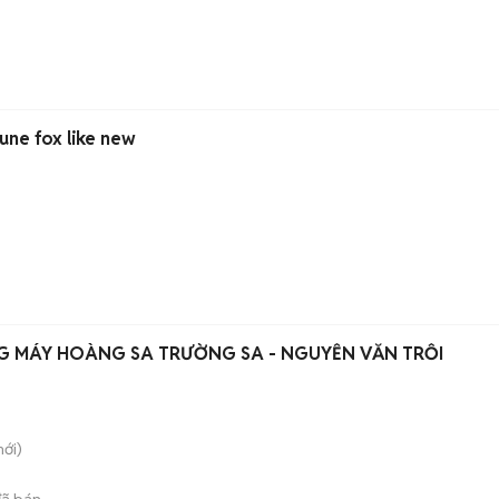
dune fox like new
G MÁY HOÀNG SA TRƯỜNG SA - NGUYỄN VĂN TRỖI
ới)
ã bán