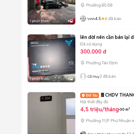
Phường Bồ Đề
4.5
6
đã bán
Vinh
1 phút trước
4
lên đời nên cần bán lại 
Đã sử dụng
300.000 đ
Phường Tân Định
2
đã bán
Cổ Huy
1 phút trước
4
🧧CHDV THAN
Nội thất đầy đủ
4,5 triệu/tháng
30 m²
Phường 11
(
P. Phú Nhuận
m
42
đ