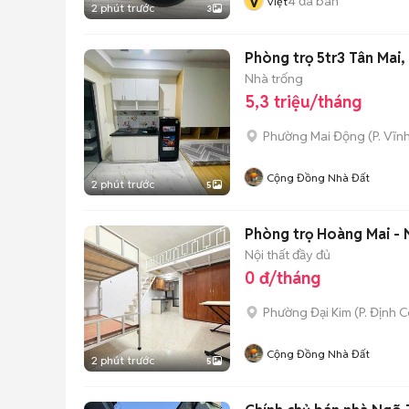
V
4
đã bán
Việt
2 phút trước
3
Phòng trọ 5tr3 Tân Mai
Nhà trống
5,3 triệu/tháng
Phường Mai Động
(
P. Vĩn
Cộng Đồng Nhà Đất
2 phút trước
5
Phòng trọ Hoàng Mai - 
Nội thất đầy đủ
0 đ/tháng
Phường Đại Kim
(
P. Định 
Cộng Đồng Nhà Đất
2 phút trước
5