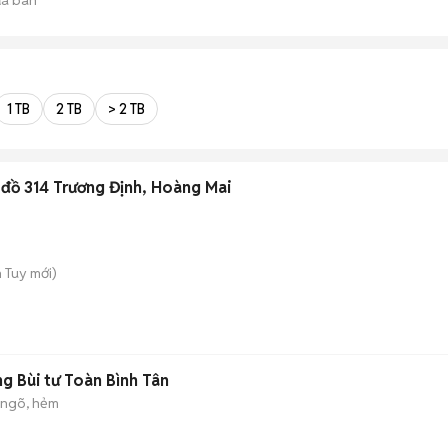
1 TB
2 TB
> 2 TB
 đồ 314 Trương Định, Hoàng Mai
h Tuy
mới)
g Bùi tư Toàn Bình Tân
 ngõ, hẻm