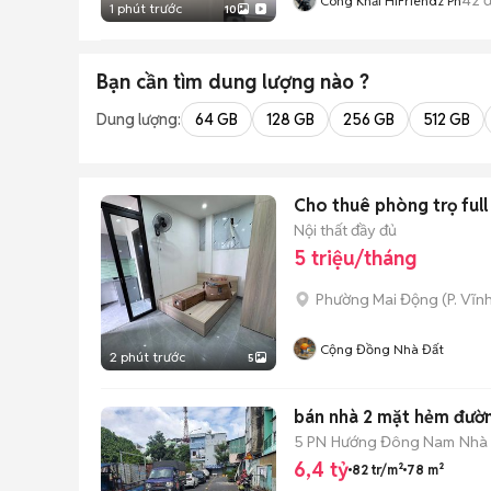
Công Khải HiFriendz Pn
1 phút trước
10
Bạn cần tìm
dung lượng
nào ?
Dung lượng:
64 GB
128 GB
256 GB
512 GB
Cho thuê phòng trọ full
Nội thất đầy đủ
5 triệu/tháng
Phường Mai Động
(
P. Vĩn
Cộng Đồng Nhà Đất
2 phút trước
5
bán nhà 2 mặt hẻm đườn
5 PN
Hướng Đông Nam
Nhà
6,4 tỷ
82 tr/m²
78 m²