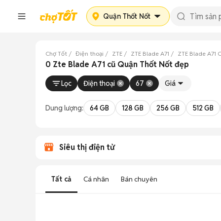
Quận Thốt Nốt
Chợ Tốt
Điện thoại
ZTE
ZTE Blade A71
ZTE Blade A71 
0 Zte Blade A71 cũ Quận Thốt Nốt đẹp
Lọc
Điện thoại
67
Giá
Dung lượng:
64 GB
128 GB
256 GB
512 GB
Siêu thị điện tử
Tất cả
Cá nhân
Bán chuyên