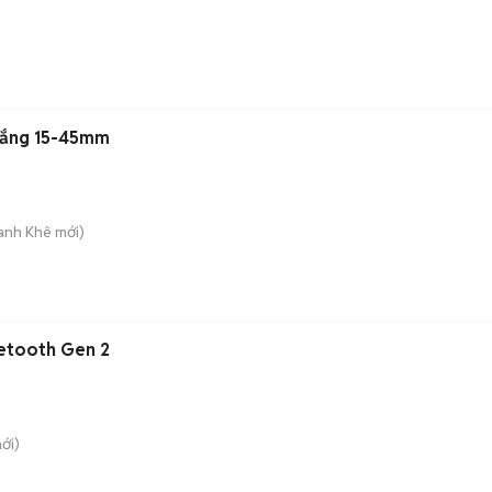
rắng 15-45mm
hanh Khê
mới)
uetooth Gen 2
ới)