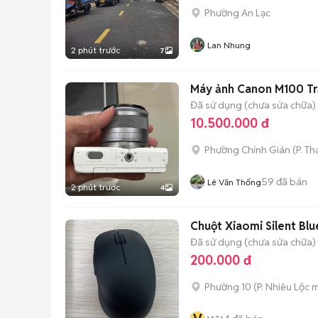
Phường An Lạc
Lan Nhung
2 phút trước
7
Máy ảnh Canon M100 T
Đã sử dụng (chưa sửa chữa)
10.500.000 đ
Phường Chính Gián
(
P. T
59
đã bán
Lê Văn Thống
2 phút trước
4
Chuột Xiaomi Silent Bl
Đã sử dụng (chưa sửa chữa)
200.000 đ
Phường 10
(
P. Nhiêu Lộc
m