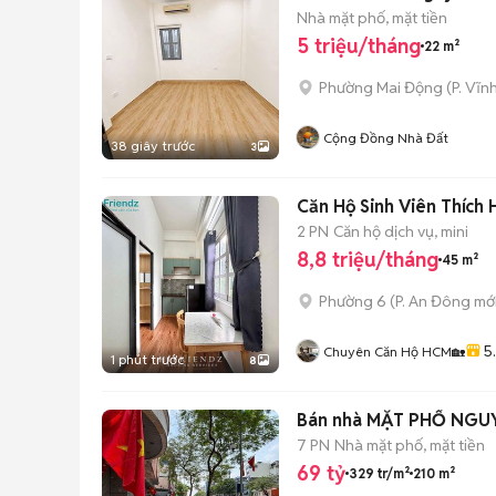
Nhà mặt phố, mặt tiền
5 triệu/tháng
22 m²
Phường Mai Động
(
P. Vĩn
Cộng Đồng Nhà Đất
38 giây trước
3
Căn Hộ Sinh Viên Thích
2 PN
Căn hộ dịch vụ, mini
8,8 triệu/tháng
45 m²
Phường 6
(
P. An Đông
mới
5
Chuyên Căn Hộ HCM🏡
1 phút trước
8
Bán nhà MẶT PHỐ NGUY
7 PN
Nhà mặt phố, mặt tiền
69 tỷ
329 tr/m²
210 m²